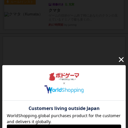
ルール/インスト
画像付き
充実
クマタ
ゲームの目的ゲーム終了時にあなたのクランの見
えているドミノで最も多くの...
約17時間前
by jurong