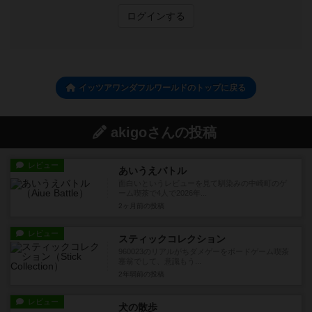
ログインする
イッツアワンダフルワールドのトップに戻る
akigoさんの投稿
レビュー
あいうえバトル
面白いというレビューを見て馴染みの中崎町のゲ
ーム喫茶で4人で2026年...
2ヶ月前
の投稿
レビュー
スティックコレクション
960023のリアルがちダメゲーをボードゲーム喫茶
塞翁でして、意識もう...
2年弱前
の投稿
レビュー
犬の散歩