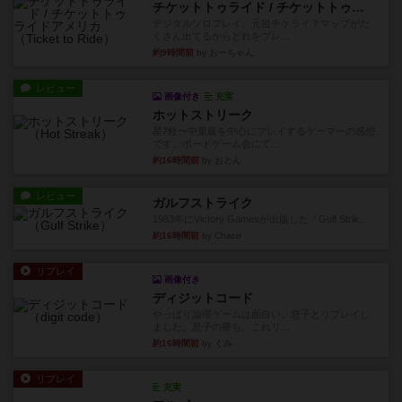
チケットトゥライド / チケットトゥライドアメリカ
デジタルソロプレイ。元祖チケライ？マップがた
くさん出てるからどれをプレ...
約9時間前
by おーちゃん
レビュー
画像付き
充実
ホットストリーク
星7軽〜中量級を中心にプレイするゲーマーの感想
です。ボードゲーム会にて...
約16時間前
by おとん
レビュー
ガルフストライク
1983年にVictory Gamesが出版した『Gulf Strik...
約16時間前
by Chaco
リプレイ
画像付き
ディジットコード
やっぱり論理ゲームは面白い。息子とリプレイし
ました。息子の勝ち。これリ...
約16時間前
by くみ
リプレイ
充実