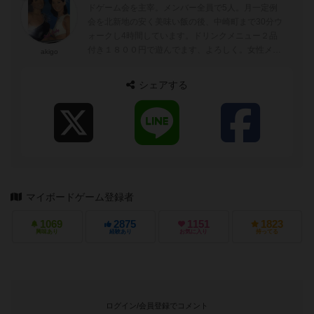
ドゲーム会を主宰。メンバー全員で5人。月一定例
会を北新地の安く美味い飯の後、中崎町まで30分ウ
ォークし4時間しています。ドリンクメニュー２品
付き１８００円で遊んでます、よろしく。女性メン
akigo
バー募集中。
シェアする
マイボードゲーム登録者
1069
2875
1151
1823
興味あり
経験あり
お気に入り
持ってる
ログイン/会員登録でコメント