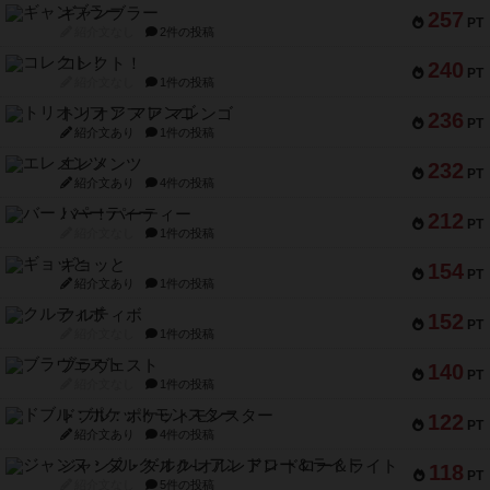
ギャンブラー
257
PT
紹介文なし
2件の投稿
コレクト！
240
PT
紹介文なし
1件の投稿
トリオンフ ア マレンゴ
236
PT
紹介文あり
1件の投稿
エレメンツ
232
PT
紹介文あり
4件の投稿
バー！パーティー
212
PT
紹介文なし
1件の投稿
ギョッと
154
PT
紹介文あり
1件の投稿
クルティボ
152
PT
紹介文なし
1件の投稿
ブラヴェスト
140
PT
紹介文なし
1件の投稿
ドブル：ポケットモンスター
122
PT
紹介文あり
4件の投稿
ジャンヌ・ダルク-オルレアン ドロー＆ライト
118
PT
紹介文なし
5件の投稿