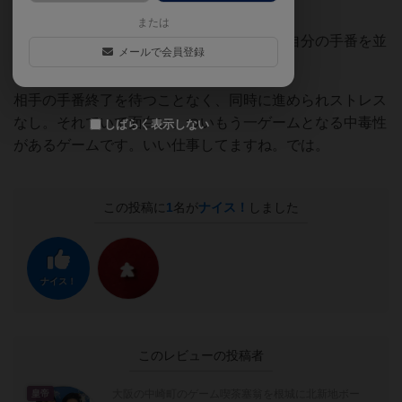
で、追加します。
または
このゲームにはまったのは、各自が同時に自分の手番を並
メールで会員登録
行してできる点。
相手の手番終了を待つことなく、同時に進められストレス
なし。それでいて面白い。ついもう一ゲームとなる中毒性
しばらく表示しない
があるゲームです。いい仕事してますね。では。
この投稿に
1
名が
ナイス！
しました
ナイス！
このレビューの投稿者
大阪の中崎町のゲーム喫茶塞翁を根城に北新地ボー
皇帝