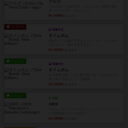
アルゴ
アルゴがとても好きで、たぶんプレイ回数が最も
多いゲームです。なんといっ...
約17時間前
by おとん
リプレイ
画像付き
タイムボム
僕はホントに嘘が下手なようで、すぐバレますみ
んなホント、嘘が上手ですよ...
約17時間前
by あまる
レビュー
画像付き
タイムボム
まず簡単で軽い！大人数で遊べる！それなのに小
箱！何より楽しい！！正体隠...
約17時間前
by あまる
レビュー
充実
1809
ケビン・ザッカーがデザインした１ヘクス=２マイ
ルの戦役級シリーズは以下...
約17時間前
by Chaco