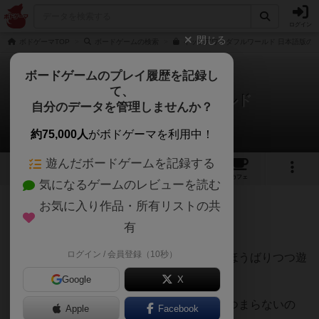
ログイン
閉じる
ボドゲーマTOP
ボードゲームの検索
イッツアワンダフルワールド 日本語版の通
ボードゲームのプレイ履歴を記録し
て、
イッツアワンダフルワールド
自分のデータを管理しませんか？
akigoさんのレビュー
約75,000人
がボドゲーマを利用中！
遊んだボードゲームを記録する
16
2
48
252
トップ
画像
動画
レビュー
カフェ
気になるゲームのレビューを読む
お気に入り作品・所有リストの共
980名
1名
0
2年以上前
有
ログイン / 会員登録（10秒）
大阪のゲーム喫茶塞翁さんで白玉しるこをほうばりつつ遊
びました。
Google
X
結論、悩むならやるべし。以上。これではつまらないの
Apple
Facebook