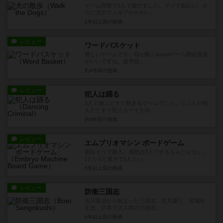
ゲーム喫茶で3人で遊びました。マジで面白い。さ
らに犬のフィギアがかわい...
2年以上前
の投稿
レビュー
ワードバスケット
難しいゲームです。頭が動くboardゲーム開始直後
がいいですね。後半頭...
約4年前
の投稿
レビュー
犯人は踊る
3人で遊ぶとすぐ飽きるゲームでした。じぶんが犯
人だとすぐ犯人カードを出...
約4年前
の投稿
レビュー
エムブリオマシン ボードゲーム
面白そうで購入。感想は3人でするもんじゃない。
1たい1と遠方で1人とい...
6年以上前
の投稿
レビュー
防衛三国志
吉川英治から始まった三国志。北方謙三、宮城谷
正光、日本で大人気の三国志...
6年以上前
の投稿