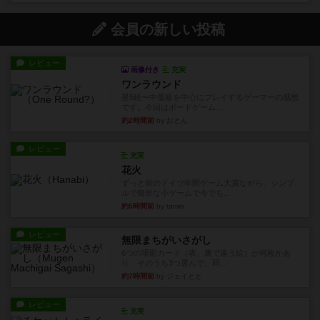
会員の新しい投稿
レビュー
画像付き
充実
ワンラウンド
星5軽〜中量級を中心にプレイするゲーマーの感想
です。今回はボードゲーム...
約2時間前
by おとん
レビュー
充実
花火
ずっと前のドイツ年間ゲーム大賞ながら、シンプ
ルで簡単な小ゲームで今でも...
約5時間前
by tamio
レビュー
無限まちがいさがし
6つの場面カード（表、裏で違う絵）が何枚かあ
り、そのうち3つ選んで、同...
約7時間前
by ジェイとと
レビュー
充実