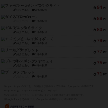
ファースト・イン・フライト
94
PT
紹介文あり
3件の投稿
ダイススローン
88
PT
紹介文なし
1件の投稿
ガルフストライク
80
PT
紹介文あり
1件の投稿
モズビ－ズ・レイダ－ズ
79
PT
紹介文あり
1件の投稿
リー対グラント
77
PT
紹介文あり
1件の投稿
ブレーキング・アウェイ
75
PT
紹介文あり
4件の投稿
ザ・フラッド
71
PT
紹介文なし
1件の投稿
※Apple、Apple のロゴ は、米国および他の国々で登録されたApple Inc.の商標です。
※App Store は、Apple Inc.のサービスマークです。
※Android は、グーグル インコーポレイテッドの商標または登録商標です。
※Google Play とそのロゴは、Google Inc.の商標または登録商標です。