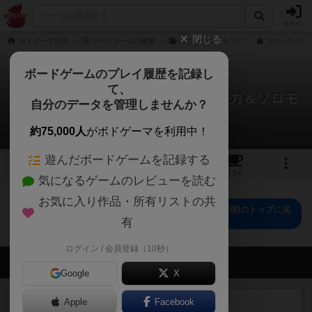
ログイン
閉じる
ボドゲーマTOP
ボードゲームの検索
マウンテン・キング
マウンテンキン
ボードゲームのプレイ履歴を記録し
て、
マウンテンキング：呪われた山(協力＆ソロモ
自分のデータを管理しませんか？
ード拡張)
0件のルール/インスト
約75,000人
がボドゲーマを利用中！
遊んだボードゲームを記録する
2
2
20
トップ
画像
動画
レビュー
カフェ
気になるゲームのレビューを読む
お気に入り作品・所有リストの共
マウンテンキング：呪われた山(協力＆ソロモード拡張)のトップに戻
る
有
ログイン / 会員登録（10秒）
会員の新しい投稿
Google
X
レビュー
Apple
Facebook
画像付き
充実