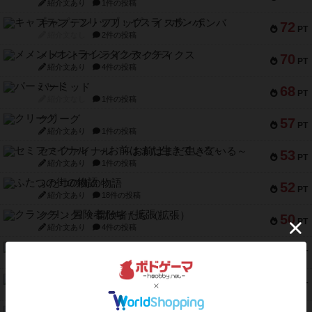
紹介文あり
1件の投稿
キャプテン・フリップ：イスラ・ボンバ
72
PT
紹介文なし
2件の投稿
メメントオンラインタクティクス
70
PT
紹介文あり
4件の投稿
パーミッド
68
PT
紹介文なし
1件の投稿
クリーグ
57
PT
紹介文あり
1件の投稿
セミファイナル ～お前はまだ生きている～
53
PT
紹介文あり
1件の投稿
ふたつの街の物語
52
PT
紹介文あり
18件の投稿
クランク! ：冒険者たち（拡張）
50
PT
紹介文あり
4件の投稿
とうほうの！
42
PT
紹介文なし
1件の投稿
スターマイン・ラミー ポケット
42
PT
紹介文あり
2件の投稿
海兵隊