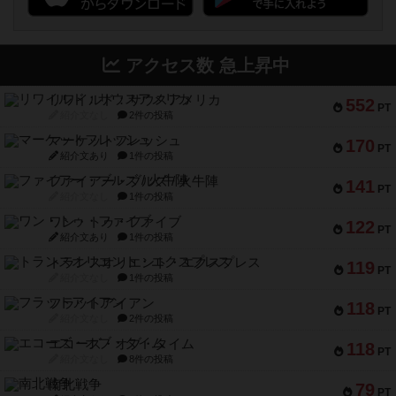
アクセス数 急上昇中
リワイルド：サウスアメリカ
552
PT
紹介文なし
2件の投稿
マーケットフレッシュ
170
PT
紹介文あり
1件の投稿
ファイアー・ブルズ / 火牛陣
141
PT
紹介文なし
1件の投稿
ワン・トゥ・ファイブ
122
PT
紹介文あり
1件の投稿
トランスオリエント・エクスプレス
119
PT
紹介文なし
1件の投稿
フラットアイアン
118
PT
紹介文なし
2件の投稿
エコーズ・オブ・タイム
118
PT
紹介文なし
8件の投稿
南北戦争
79
PT