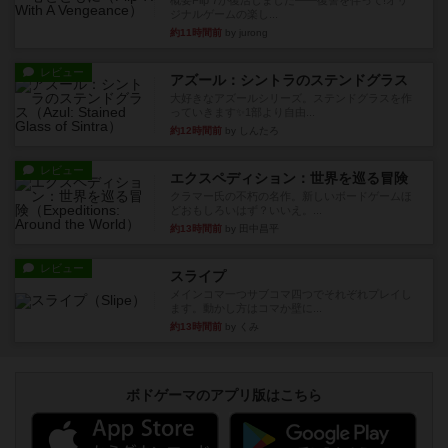
概要Flip 7が復活しました――復讐を伴って!オリ
ジナルゲームの楽し...
約11時間前
by jurong
レビュー
アズール：シントラのステンドグラス
大好きなアズールシリーズ。ステンドグラスを作
っていきます✨1部より自由...
約12時間前
by しんたろ
レビュー
エクスペディション：世界を巡る冒険
クラマー氏の不朽の名作。新しいボードゲームほ
どおもしろいはず？いいえ。...
約13時間前
by 田中昌平
レビュー
スライプ
メインコマ一つサブコマ四つでそれぞれプレイし
ます。動かし方はコマか壁に...
約13時間前
by くみ
ボドゲーマのアプリ版はこちら