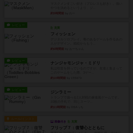
マスクメンすごい好き（プロレスも好き）。強い
やつを決めるというより、ジ...
約5時間前
by わー
レビュー
充実
フィッシェン
デジタルソロプレイ。毒のあるゲームを作るあの
人がデザイン。箱絵からもう...
約6時間前
by おーちゃん
レビュー
ナンジャモンジャ・ミドリ
私は吃音を持っているのですが、友達と集まって
このゲームをした際、3ゲー...
約10時間前
by 155973
レビュー
ジンラミー
トランプで遊べる2人対戦の麻雀風ゲームです。
10枚の手札で、同じスーツ...
約11時間前
by OSAっち
ルール/インスト
画像付き
充実
フリップ７：復讐心とともに