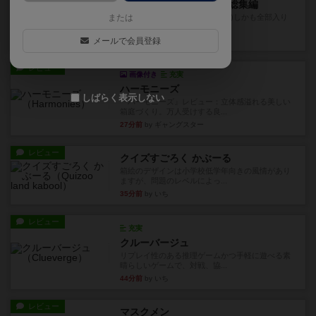
異世界ギルドマスターズ総集編
または
再販待ってました～っ (&gt;_&lt;)しかも全部入り
の総集編です...
メールで会員登録
2分前
by 紅い弾丸
レビュー
画像付き
充実
ハーモニーズ
しばらく表示しない
『ハーモニーズ』レビュー：立体感溢れる美しい
箱庭づくり。万人受けする良...
27分前
by ギャングスター
レビュー
クイズすごろく かぶーる
箱絵のデザインは小学校低学年向きの風情があり
ますが、問題のレベルによっ...
35分前
by いち
レビュー
充実
クルーバージュ
リプレイ性のある推理ゲームかつ手軽に遊べる素
晴らしいゲームで、対戦、協...
44分前
by いち
レビュー
マスクメン