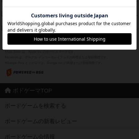
39
PT
紹介文あり
1件の投稿
スーパーストア3000
39
PT
紹介文なし
1件の投稿
フリップ７：復讐心とともに
37
PT
紹介文なし
2件の投稿
※Apple、Apple のロゴ は、米国および他の国々で登録されたApple Inc.の商標です。
※App Store は、Apple Inc.のサービスマークです。
※Android は、グーグル インコーポレイテッドの商標または登録商標です。
※Google Play とそのロゴは、Google Inc.の商標または登録商標です。
ボドゲーマTOP
ボードゲームを検索する
ボードゲームの新着レビュー
ボードゲーム会情報