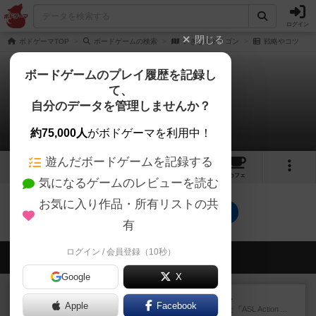
ログイン
閉じる
ボドゲーマTOP
ボードゲームの検索
いきなりドラゴン
戦略やコツ
ボードゲームのプレイ履歴を記録し
て、
いきなりドラゴン
自分のデータを管理しませんか？
0件の戦略やコツ
約75,000人
がボドゲーマを利用中！
遊んだボードゲームを記録する
2
5
トップ
画像
動画
レビュー
カフェ
気になるゲームのレビューを読む
お気に入り作品・所有リストの共
いきなりドラゴンのトップに戻る
有
ログイン / 会員登録（10秒）
会員の新しい投稿
Google
X
レビュー
ASL アクションパック#1
Apple
Facebook
1997年にAvalon Hill社が出版した『ASL Action ...