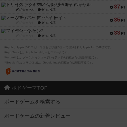
トリックギア - ペルソナ5 ザ・ロイヤル-
37
PT
紹介文あり
6件の投稿
ノームズ・アット・ナイト
35
PT
紹介文なし
1件の投稿
フィッシェン2
33
PT
紹介文なし
1件の投稿
※Apple、Apple のロゴ は、米国および他の国々で登録されたApple Inc.の商標です。
※App Store は、Apple Inc.のサービスマークです。
※Android は、グーグル インコーポレイテッドの商標または登録商標です。
※Google Play とそのロゴは、Google Inc.の商標または登録商標です。
ボドゲーマTOP
ボードゲームを検索する
ボードゲームの新着レビュー