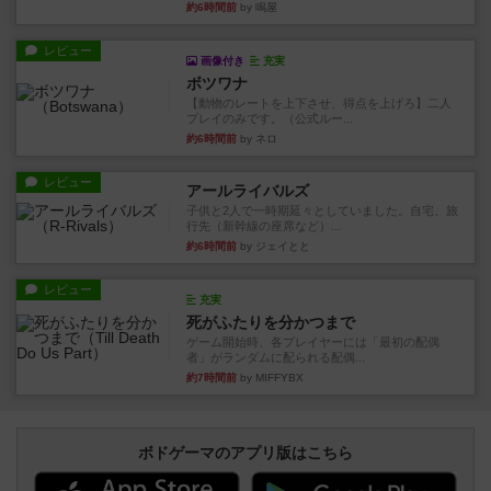
約6時間前
by 鳴屋
レビュー
画像付き
充実
ボツワナ
【動物のレートを上下させ、得点を上げろ】二人
プレイのみです。（公式ルー...
約6時間前
by ネロ
レビュー
アールライバルズ
子供と2人で一時期延々としていました。自宅、旅
行先（新幹線の座席など）...
約6時間前
by ジェイとと
レビュー
充実
死がふたりを分かつまで
ゲーム開始時、各プレイヤーには「最初の配偶
者」がランダムに配られる配偶...
約7時間前
by MIFFYBX
ボドゲーマのアプリ版はこちら