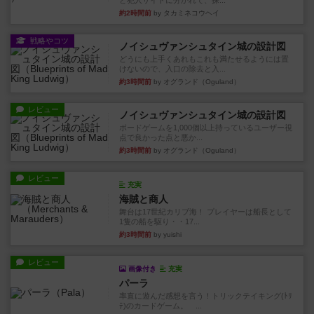
と犯人サイドに分かれて、探...
約2時間前
by タカミネコウヘイ
戦略やコツ
ノイシュヴァンシュタイン城の設計図
どうにも上手くあれもこれも満たせるようには置
けないので、入口の除去と入...
約3時間前
by オグランド（Oguland）
レビュー
ノイシュヴァンシュタイン城の設計図
ボードゲームを1,000個以上持っているユーザー視
点で良かった点と悪か...
約3時間前
by オグランド（Oguland）
レビュー
充実
海賊と商人
舞台は17世紀カリブ海！ プレイヤーは船長として
1隻の船を駆り・・17...
約3時間前
by yuishi
レビュー
画像付き
充実
パーラ
率直に遊んだ感想を言う！トリックテイキング(ﾄﾘ
ﾃ)のカードゲーム。 ...