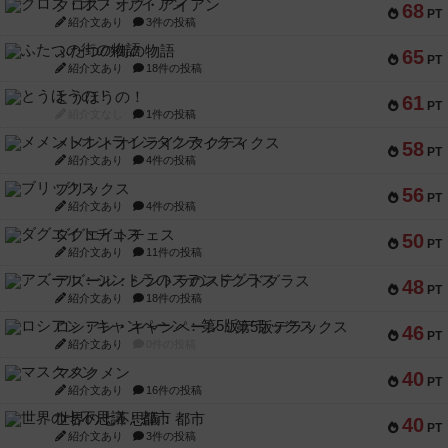
クロス・オブ・アイアン
68
PT
紹介文あり
3件の投稿
ふたつの街の物語
65
PT
紹介文あり
18件の投稿
とうほうの！
61
PT
紹介文なし
1件の投稿
メメントオンラインタクティクス
58
PT
紹介文あり
4件の投稿
ブリックス
56
PT
紹介文あり
4件の投稿
ダグエイトチェス
50
PT
紹介文あり
11件の投稿
アズール：シントラのステンドグラス
48
PT
紹介文あり
18件の投稿
ロシアン・キャンペーン：第5版デラックス
46
PT
紹介文あり
0件の投稿
マスクメン
40
PT
紹介文あり
16件の投稿
世界の七不思議：都市
40
PT
紹介文あり
3件の投稿