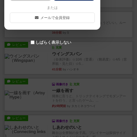
17分前
by Chaco
または
レビュー
チャオチャオ
メールで会員登録
３～４人でわいわい遊ぶのにちょうどいい。ルー
ルは他の方が分かりやすく書...
38分前
by S
しばらく表示しない
レビュー
充実
ウイングスパン
（全体評価）☆10/6（普通）（難易度）☆4/5（世
界観・見た目）☆5...
41分前
by ハシオキ
レビュー
画像付き
充実
一線を画す
簡単に言うと、トリックテイキングでモダンアー
トを行う、と言ったゲーム。...
約2時間前
by タカミネコウヘイ
レビュー
画像付き
充実
しあわせのいと
舞台は全寮制の女子高。プレイヤーは探偵サイド