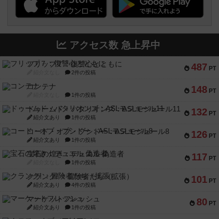
アクセス数 急上昇中
フリップ７：復讐心とともに
487
PT
紹介文なし
2件の投稿
コンテナ
148
PT
紹介文なし
1件の投稿
ドゥームド・バタリオンズ：ASLモジュール11
132
PT
紹介文あり
1件の投稿
コード・オブ・ブシドー：ASLモジュール8
126
PT
紹介文あり
1件の投稿
宝石の煌き：デュエル 偽造者
117
PT
紹介文なし
1件の投稿
クランク! ：冒険者たち（拡張）
101
PT
紹介文あり
4件の投稿
マーケットフレッシュ
80
PT
紹介文あり
1件の投稿