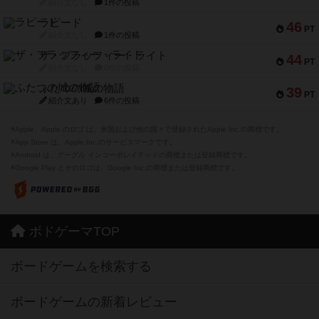
紹介文なし
1件の投稿
ラピード
46
PT
紹介文なし
1件の投稿
ザ・フラッフィー・ライト
44
PT
紹介文なし
0件の投稿
ふたつの城の物語
39
PT
紹介文あり
6件の投稿
※Apple、Apple のロゴ は、米国および他の国々で登録されたApple Inc.の商標です。
※App Store は、Apple Inc.のサービスマークです。
※Android は、グーグル インコーポレイテッドの商標または登録商標です。
※Google Play とそのロゴは、Google Inc.の商標または登録商標です。
ボドゲーマTOP
ボードゲームを検索する
ボードゲームの新着レビュー