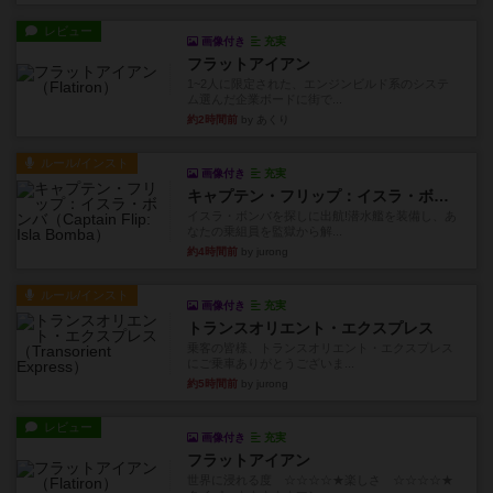
レビュー
画像付き
充実
フラットアイアン
1~2人に限定された、エンジンビルド系のシステ
ム選んだ企業ボードに街で...
約2時間前
by あくり
ルール/インスト
画像付き
充実
キャプテン・フリップ：イスラ・ボンバ
イスラ・ボンバを探しに出航!潜水艦を装備し、あ
なたの乗組員を監獄から解...
約4時間前
by jurong
ルール/インスト
画像付き
充実
トランスオリエント・エクスプレス
乗客の皆様、トランスオリエント・エクスプレス
にご乗車ありがとうございま...
約5時間前
by jurong
レビュー
画像付き
充実
フラットアイアン
世界に浸れる度 ☆☆☆☆★楽しさ ☆☆☆☆★