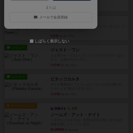
かれたダイス。これを振っ...
1分前
by みいやん
または
メールで会員登録
レビュー
ハゲタカのえじき
超有名なゲームですが、初めてプレイしました。1
から15までのカードがプ...
9分前
by みいやん
しばらく表示しない
レビュー
ジャスト・ワン
まぁ面白かった‼️よくテレビとかのバラエティなん
かで、お題がわからずに...
14分前
by みいやん
レビュー
ピタッコカルタ
ボドゲ相席会でプレイしましたひらがなが書かれ
たカードを2枚まで手をつけ...
22分前
by みいやん
ルール/インスト
画像付き
充実
ノームズ・アット・ナイト
ベネボレンス女王は、忠実な臣民を称えるための
祝宴を開こうとしています。...
約1時間前
by jurong