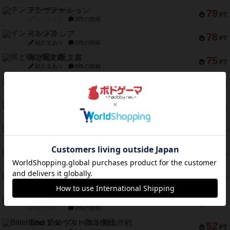
テンプテーション
79
PT
紹介文なし
2件の投稿
インドネシア
78
PT
紹介文あり
2件の投稿
宵と暁の呪文書
75
PT
紹介文あり
8件の投稿
リスボン・トラム 28
73
PT
紹介文あり
9件の投稿
アマナイト
73
PT
紹介文なし
1件の投稿
ブラヴェスト
66
PT
紹介文なし
1件の投稿
スペクタキュラー
60
PT
紹介文なし
1件の投稿
スモールワールド
59
PT
紹介文あり
13件の投稿
ギャンブラー
58
PT
紹介文なし
2件の投稿
Bitter End ブタペスト救出作戦
52
PT