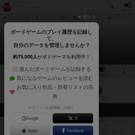
ログイン
閉じる
ボドゲーマTOP
ボードゲームの検索
いきなりドラゴン
レビュー
ボードゲームのプレイ履歴を記録し
て、
いきなりドラゴン
自分のデータを管理しませんか？
0件のレビュー
約75,000人
がボドゲーマを利用中！
遊んだボードゲームを記録する
2
5
トップ
画像
動画
レビュー
カフェ
気になるゲームのレビューを読む
お気に入り作品・所有リストの共
いきなりドラゴンのトップに戻る
有
ログイン / 会員登録（10秒）
会員の新しい投稿
Google
X
レビュー
ヘックメック
Apple
Facebook
サイコロゲームです1から5までの数字と芋虫がか