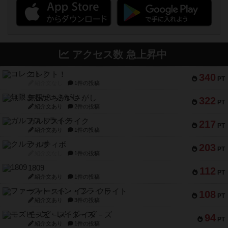
アクセス数 急上昇中
コレクト！
340
PT
紹介文なし
1件の投稿
無限まちがいさがし
322
PT
紹介文あり
2件の投稿
ガルフストライク
217
PT
紹介文あり
1件の投稿
クルティボ
203
PT
紹介文なし
1件の投稿
1809
112
PT
紹介文あり
1件の投稿
ファースト・イン・フライト
108
PT
紹介文あり
3件の投稿
モズビ－ズ・レイダ－ズ
94
PT
紹介文あり
1件の投稿