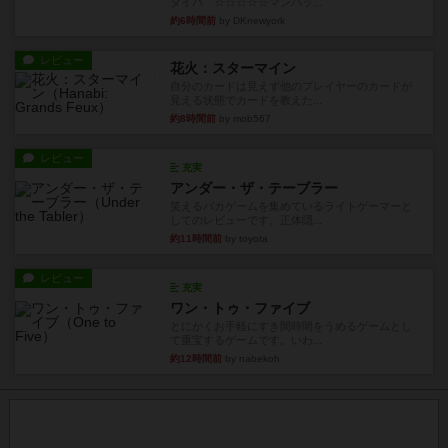
タイパ ☆☆☆☆☆マンハッ...
約6時間前
by DKnewyork
レビュー
花火：スターマイン
自分のカードは見えず他のプレイヤーのカードが
見える状態でカードを教えた...
約8時間前
by mob567
レビュー
充実
アンダー・ザ・テーブラー
笑えるバカゲームを集めているライトゲーマーと
してのレビューです。正体隠...
約11時間前
by toyota
レビュー
充実
ワン・トゥ・ファイブ
とにかくお手軽にすき間時間をうめるゲームとし
て重宝するゲームです。いわ...
約12時間前
by nabekoh