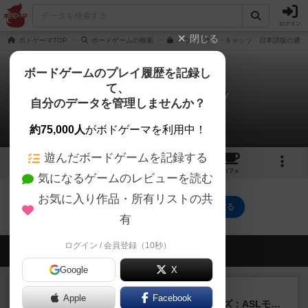
ログイン
閉じる
ボドゲーマTOP
ボードゲームの検索
ハウス・オブ・キャッツ 日本語版の通販
ボードゲームのプレイ履歴を記録し
て、
ハウス・オブ・キャッツ
自分のデータを管理しませんか？
0件の動画
約75,000人
がボドゲーマを利用中！
遊んだボードゲームを記録する
2
3
13
トップ
画像
動画
レビュー
カフェ
気になるゲームのレビューを読む
お気に入り作品・所有リストの共
ハウス・オブ・キャッツのトップに戻る
有
ログイン / 会員登録（10秒）
会員の新しい投稿
Google
X
レビュー
充実
Apple
Facebook
ドゥームド・バタリオンズ：ASLモジュール11