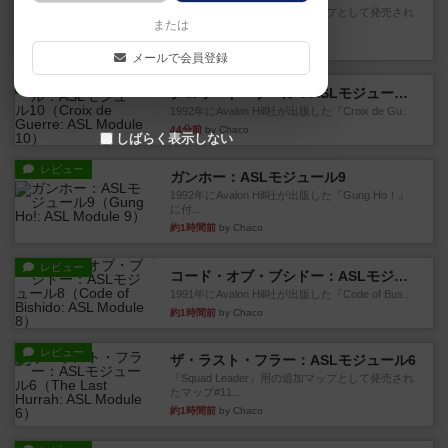
『Squad Leader』用の追加マップとして発売され
または
たマップの#9...
32分前
by Chaco
メールで会員登録
レビュー
クロワ・ド・ゲール：ASLモジュール10
1992年にAvalon Hill社が出版した『Croix de Gu...
44分前
by Chaco
しばらく表示しない
レビュー
ガンホー：ASLモジュール9
1992年にAvalon Hill社が出版した『Gung Ho！』
に付...
約1時間前
by Chaco
レビュー
コード・オブ・ブシドー：ASLモジュール8
1991年にAvalon Hill社が出版した『Code of Bus...
約1時間前
by Chaco
レビュー
ザ・ラスト・フラー：ASLモジュール6
『Squad Leader』用の追加マップとして発売され
たマップ#11...
約1時間前
by Chaco