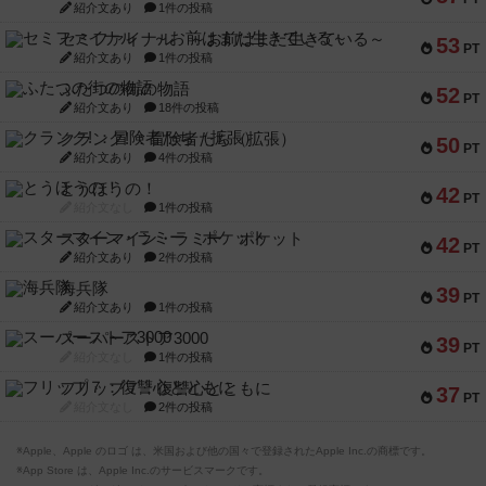
紹介文あり
1件の投稿
セミファイナル ～お前はまだ生きている～
53
PT
紹介文あり
1件の投稿
ふたつの街の物語
52
PT
紹介文あり
18件の投稿
クランク! ：冒険者たち（拡張）
50
PT
紹介文あり
4件の投稿
とうほうの！
42
PT
紹介文なし
1件の投稿
スターマイン・ラミー ポケット
42
PT
紹介文あり
2件の投稿
海兵隊
39
PT
紹介文あり
1件の投稿
スーパーストア3000
39
PT
紹介文なし
1件の投稿
フリップ７：復讐心とともに
37
PT
紹介文なし
2件の投稿
※Apple、Apple のロゴ は、米国および他の国々で登録されたApple Inc.の商標です。
※App Store は、Apple Inc.のサービスマークです。