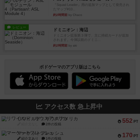
『Squad Leader』用の追加マップとして発売され
たマップ#10...
約2時間前
by Chaco
レビュー
ドミニオン：海辺
ドミニオン拡張第３弾で、主に持続カードが追加
されます。今弾以前のドミニ...
約2時間前
by aki
ボドゲーマのアプリ版はこちら
アクセス数 急上昇中
リワイルド：サウスアメリカ
552
PT
紹介文なし
2件の投稿
マーケットフレッシュ
170
PT
紹介文あり
1件の投稿