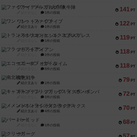
ファイアー・ブルズ / 火牛陣
141
PT
紹介文なし
1件の投稿
ワン・トゥ・ファイブ
122
PT
紹介文あり
1件の投稿
トランスオリエント・エクスプレス
119
PT
紹介文なし
1件の投稿
フラットアイアン
118
PT
紹介文なし
2件の投稿
エコーズ・オブ・タイム
118
PT
紹介文なし
8件の投稿
南北戦争
79
PT
紹介文あり
1件の投稿
キャプテン・フリップ：イスラ・ボンバ
72
PT
紹介文なし
2件の投稿
メメントオンラインタクティクス
70
PT
紹介文あり
4件の投稿
パーミッド
68
PT
紹介文なし
1件の投稿
クリーグ
57
PT