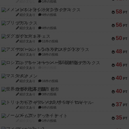
紹介文なし
1件の投稿
メメントオンラインタクティクス
58
PT
紹介文あり
4件の投稿
ブリックス
56
PT
紹介文あり
4件の投稿
ダグエイトチェス
50
PT
紹介文あり
11件の投稿
アズール：シントラのステンドグラス
48
PT
紹介文あり
18件の投稿
ロシアン・キャンペーン：第5版デラックス
46
PT
紹介文あり
0件の投稿
マスクメン
40
PT
紹介文あり
16件の投稿
世界の七不思議：都市
40
PT
紹介文あり
3件の投稿
トリックギア - ペルソナ5 ザ・ロイヤル-
37
PT
紹介文あり
6件の投稿
ノームズ・アット・ナイト
35
PT
紹介文なし
1件の投稿