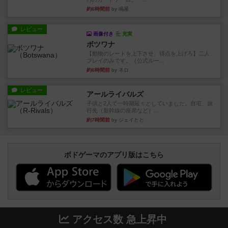
約6時間前
by 鳴屋
レビュー
画像付き
充実
ボツワナ
【動物のレートを上下させ、得点を上げろ】二人
プレイのみです。（公式ルー...
約6時間前
by ネロ
レビュー
アールライバルズ
子供と2人で一時期延々としていました。自宅、旅
行先（新幹線の座席など）...
約7時間前
by ジェイとと
ボドゲーマのアプリ版はこちら
アクセス数 急上昇中