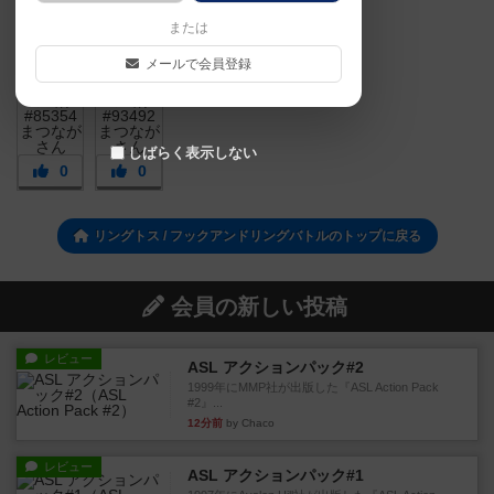
または
メールで会員登録
しばらく表示しない
0
0
リングトス / フックアンドリングバトルのトップに戻る
会員の新しい投稿
レビュー
ASL アクションパック#2
1999年にMMP社が出版した『ASL Action Pack
#2』...
12分前
by Chaco
レビュー
ASL アクションパック#1