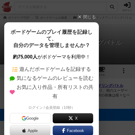
ログイン
閉じる
ボドゲーマTOP
ボードゲームの検索
リングトス / フックアンドリングバトル
ボードゲームのプレイ履歴を記録し
て、
リングトス / フックアンドリングバトル
自分のデータを管理しませんか？
2件の画像
約75,000人
がボドゲーマを利用中！
遊んだボードゲームを記録する
2
1
31
トップ
画像
動画
レビュー
カフェ
気になるゲームのレビューを読む
ボドゲーマにログインすると、
「リングトス / フックアンドリングバトル
お気に入り作品・所有リストの共
（Hook and Ring Battle）」
の画像をアップロード出来たり、他のユーザー
の投稿画像に評価を付けることができます。また、トップ6の画像は様々なペ
有
ージで表示されます。
ログイン / 会員登録（10秒）
トップに表示される画像
Google
X
まつなが
まつなが
Apple
Facebook