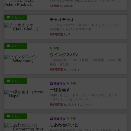
1997年にAvalon Hill社が出版した『ASL Action ...
41分前
by Chaco
レビュー
チャオチャオ
３～４人でわいわい遊ぶのにちょうどいい。ルー
ルは他の方が分かりやすく書...
約1時間前
by S
レビュー
充実
ウイングスパン
（全体評価）☆10/6（普通）（難易度）☆4/5（世
界観・見た目）☆5...
約1時間前
by ハシオキ
レビュー
画像付き
充実
一線を画す
簡単に言うと、トリックテイキングでモダンアー
トを行う、と言ったゲーム。...
約2時間前
by タカミネコウヘイ
レビュー
画像付き
充実
しあわせのいと
舞台は全寮制の女子高。プレイヤーは探偵サイド