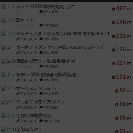
フリップ７：復讐心とともに
487
PT
紹介文なし
2件の投稿
コンテナ
148
PT
紹介文なし
1件の投稿
ドゥームド・バタリオンズ：ASLモジュール11
132
PT
紹介文あり
1件の投稿
コード・オブ・ブシドー：ASLモジュール8
126
PT
紹介文あり
1件の投稿
宝石の煌き：デュエル 偽造者
117
PT
紹介文なし
1件の投稿
クランク! ：冒険者たち（拡張）
101
PT
紹介文あり
4件の投稿
マーケットフレッシュ
80
PT
紹介文あり
1件の投稿
クロス・オブ・アイアン
68
PT
紹介文あり
3件の投稿
ふたつの街の物語
65
PT
紹介文あり
18件の投稿
とうほうの！
61
PT