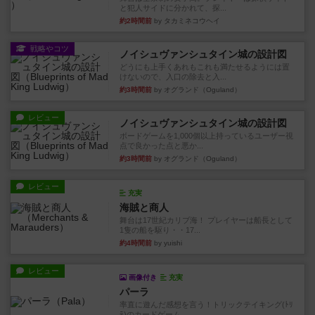
と犯人サイドに分かれて、探...
約2時間前
by タカミネコウヘイ
戦略やコツ
ノイシュヴァンシュタイン城の設計図
どうにも上手くあれもこれも満たせるようには置
けないので、入口の除去と入...
約3時間前
by オグランド（Oguland）
レビュー
ノイシュヴァンシュタイン城の設計図
ボードゲームを1,000個以上持っているユーザー視
点で良かった点と悪か...
約3時間前
by オグランド（Oguland）
レビュー
充実
海賊と商人
舞台は17世紀カリブ海！ プレイヤーは船長として
1隻の船を駆り・・17...
約4時間前
by yuishi
レビュー
画像付き
充実
パーラ
率直に遊んだ感想を言う！トリックテイキング(ﾄﾘ
ﾃ)のカードゲーム。 ...