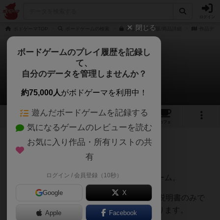
ログイン
閉じる
ボドゲーマTOP
ボードゲームの検索
ひよころの通販/商品詳細
作品デー
ボードゲームのプレイ履歴を記録し
て、
ひよころ
自分のデータを管理しませんか？
にーくさんのレビュー
約75,000人
がボドゲーマを利用中！
遊んだボードゲームを記録する
5
6
1
2
トップ
画像
動画
レビュー
カフェ
気になるゲームのレビューを読む
お気に入り作品・所有リストの共
91名
0名
0
8ヶ月前
有
ログイン / 会員登録（10秒）
ビー玉遊びの新しい提案みたいなボードゲーム。
Google
X
内容物もシンプルで、ビー玉4色×8or4個と説明書のみで
す。説明書には技のやり方などが書いてあります。
Apple
Facebook