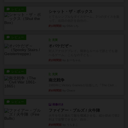
レビュー
シャット・ザ・ボックス
とてもシンプルなダイスゲーム。2つのダイスを振
って、出目の合計を自分の...
約1時間前
by OSAっち
レビュー
充実
オバケだぞ～
対人アナログプレイ。簡単なルールで誰とでも遊
べるゲーム。こんなの子ども...
約2時間前
by おーちゃん
レビュー
充実
南北戦争
1983年にVictory Gamesが出版した『The Civil ...
約6時間前
by Chaco
レビュー
画像付き
ファイアー・ブルズ / 火牛陣
火牛を引き連れて敵を殲滅させる。縦か斜めで前2
列まで攻撃できるが、自分...
約8時間前
by うらまこ