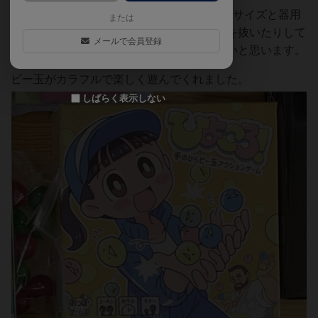
6歳と遊びましたが、大人vs子どもだと手のサイズと器用
または
さで勝負にはならないため、応援したり手を抜いたりして
メールで会員登録
子どもの手指の発達の補助的な遊び方が良いと思います。
ビー玉がカラフルで楽しく遊んでくれました。
しばらく表示しない