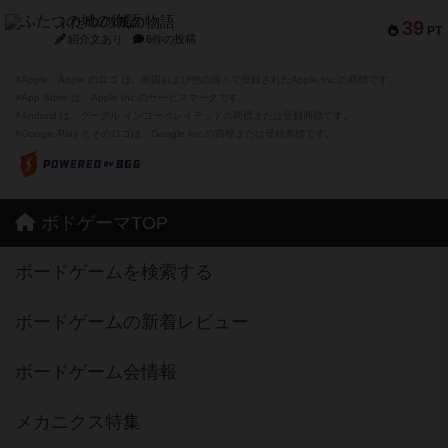
ふたつの城の物語
39
PT
紹介文あり
6件の投稿
※Apple、Apple のロゴ は、米国および他の国々で登録されたApple Inc.の商標です。
※App Store は、Apple Inc.のサービスマークです。
※Android は、グーグル インコーポレイテッドの商標または登録商標です。
※Google Play とそのロゴは、Google Inc.の商標または登録商標です。
ボドゲーマTOP
ボードゲームを検索する
ボードゲームの新着レビュー
ボードゲーム会情報
メカニクス特集