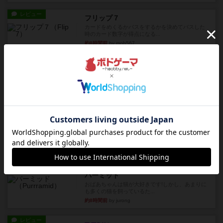
レビュー
フリップ７
カードをめくるかパスをするかを決めてパスした
時のカード数字が得点になる...
約8時間前
by mob567
レビュー
コンセプト
親のプレイヤーがお題を決めて限られたヒントの
中から他のプレイヤーに当て...
約8時間前
by mob567
レビュー
海兵隊
1988年にVictory Gamesが出版した
『Leathernec...
約8時間前
by Chaco
ルール/インスト
画像付き
充実
パーミッド
おばあちゃんは猫が大好きです!しかし、あまりに
も多くの猫を飼っているた...
約8時間前
by jurong
レビュー