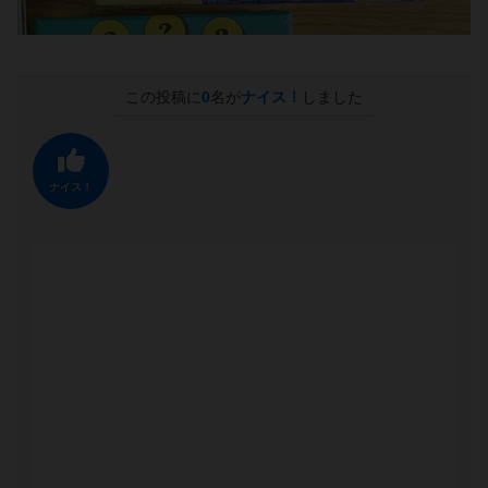
この投稿に
0
名が
ナイス！
しました
ナイス！