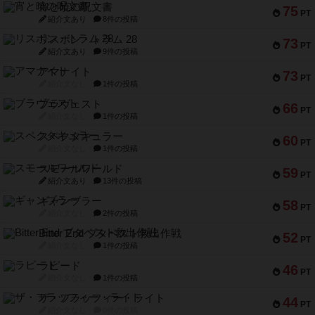
宵と暁の呪文書
75
PT
紹介文あり
8件の投稿
リスボン・トラム 28
73
PT
紹介文あり
9件の投稿
アマナイト
73
PT
紹介文なし
1件の投稿
ブラヴェスト
66
PT
紹介文なし
1件の投稿
スペクタキュラー
60
PT
紹介文なし
1件の投稿
スモールワールド
59
PT
紹介文あり
13件の投稿
ギャンブラー
58
PT
紹介文なし
2件の投稿
Bitter End ブタペスト救出作戦
52
PT
紹介文なし
1件の投稿
ラピード
46
PT
紹介文なし
1件の投稿
ザ・フラッフィー・ライト
44
PT
紹介文なし
0件の投稿