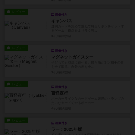
レビュー
画像付き
キャンバス
透明カードを集めて重ねて得点リボンをゲットす
るゲーム！得点をより多く獲...
3ヶ月前
の投稿
レビュー
画像付き
マグネットガイスター
子どもでも簡単に遊べる。勝ち筋が3つ(相手の青
を全て取る、自分の赤を全...
3ヶ月前
の投稿
レビュー
画像付き
百怪夜行
ポーカーライクなカードゲーム妖怪のトランプみ
たいなカードでやるポーカー...
4ヶ月前
の投稿
レビュー
画像付き
ラー：2025年版
初心者にもオススメ！■感想細かいルールはあり