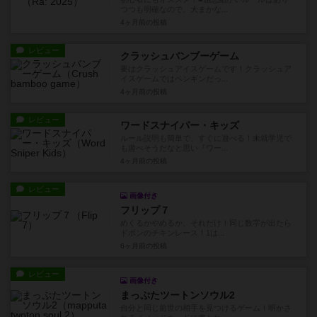
つつも明確なので、大まかな...
4ヶ月前
の投稿
レビュー
クラッシュバンブーゲーム
要はクラッシュアイスゲームです！クラッシュア
イスゲームではペンギンだっ...
4ヶ月前
の投稿
レビュー
ワードスナイパー・キッズ
ルール説明も簡単で、すぐに遊べる！未就学児で
も遊べそうだなと思い『ワー...
4ヶ月前
の投稿
レビュー
画像付き
フリップ７
めくるかやめるか、それだけ！同じ数字が出たら
ドボンのチキンレース！1は...
6ヶ月前
の投稿
レビュー
画像付き
まっぷたツートンソウル2
自分と同じ前世の相手を見つけるゲーム！明かさ