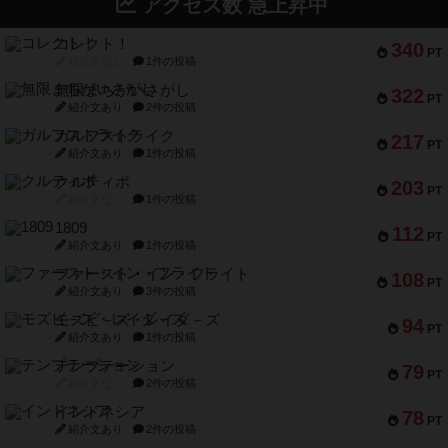
アクセス数 急上昇中
コレクト！
340
PT
紹介文なし
1件の投稿
無限まちがいさがし
322
PT
紹介文あり
2件の投稿
ガルフストライク
217
PT
紹介文あり
1件の投稿
クルティボ
203
PT
紹介文なし
1件の投稿
1809
112
PT
紹介文あり
1件の投稿
ファースト・イン・フライト
108
PT
紹介文あり
3件の投稿
モズビ－ズ・レイダ－ズ
94
PT
紹介文あり
1件の投稿
テンプテーション
79
PT
紹介文なし
2件の投稿
インドネシア
78
PT
紹介文あり
2件の投稿