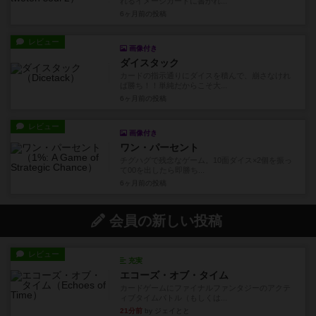
れるイメージカードに書かれ...
6ヶ月前
の投稿
レビュー
画像付き
ダイスタック
カードの指示通りにダイスを積んで、崩さなけれ
ば勝ち！！単純だからこそ大...
6ヶ月前
の投稿
レビュー
画像付き
ワン・パーセント
チグハグで残念なゲーム。10面ダイス×2個を振っ
て00を出したら即勝ち...
6ヶ月前
の投稿
会員の新しい投稿
レビュー
充実
エコーズ・オブ・タイム
カードゲームにファイナルファンタジーのアクテ
ィブタイムバトル（もしくは...
21分前
by ジェイとと