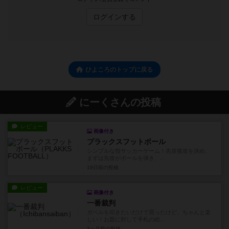
ログインする
ひよころのトップに戻る
にーくさんの投稿
レビュー
画像付き
プラックスフットボール
シンプルな指サッカーゲーム！先攻後攻を決め、
まずは先攻がボールを弾き、...
19日前
の投稿
レビュー
画像付き
一番裁判
ガベルを叩きたいだけで買ったけど、ちゃんと楽
しい！お題に対して手札の絵...
3ヶ月前
の投稿