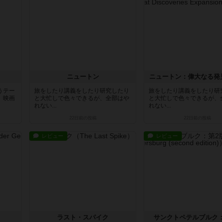
ニュートン
ニュートン：偉大なる発
うテー
旅をしたり講義をしたり研究したり
旅をしたり講義をしたり研
。映画
と大忙しで色々できるが、全部はや
と大忙しで色々できるが、
れない...
れない...
22日前
の投稿
22日前
の投稿
レビュー
レビュー
ラスト・スパイク
サンクトペテルブルク