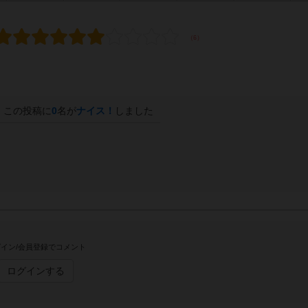
この投稿に
0
名が
ナイス！
しました
イン/会員登録でコメント
ログインする