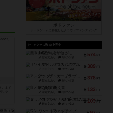
ボドファン
ボードゲームに特化したクラウドファンディング
アクセス数 急上昇中
無限まちがいさがし
574
PT
紹介文あり
2件の投稿
リワイルド：サウスアメリカ
389
PT
紹介文なし
2件の投稿
アンダー・ザ・テーブラー
378
PT
ー
紹介文あり
1件の投稿
ト。まず
宵と暁の呪文書
133
PT
おしゃ
紹介文あり
8件の投稿
セミファイナル ～お前はまだ生きている～
103
PT
紹介文あり
1件の投稿
ワン・トゥ・ファイブ
97