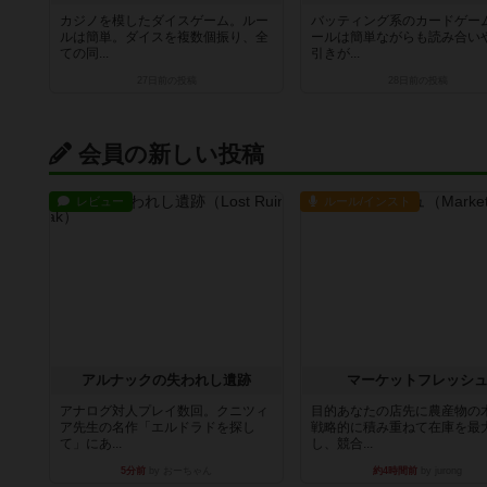
カジノを模したダイスゲーム。ルー
バッティング系のカードゲー
ルは簡単。ダイスを複数個振り、全
ールは簡単ながらも読み合い
ての同...
引きが...
27日前
の投稿
28日前
の投稿
会員の新しい投稿
レビュー
ルール/インスト
アルナックの失われし遺跡
マーケットフレッシ
アナログ対人プレイ数回。クニツィ
目的あなたの店先に農産物の
ア先生の名作「エルドラドを探し
戦略的に積み重ねて在庫を最
て」にあ...
し、競合...
5分前
by おーちゃん
約4時間前
by jurong