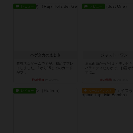
レビュー
レビュー
ハゲタカのえじき
ジャスト・ワン
超有名なゲームですが、初めてプレ
まぁ面白かった‼️よくテレビ
イしました。1から15までのカード
バラエティなんかで、お題が
がプ...
ずに...
約6時間前
by みいやん
約7時間前
by みいやん
レビュー
ルール/インスト