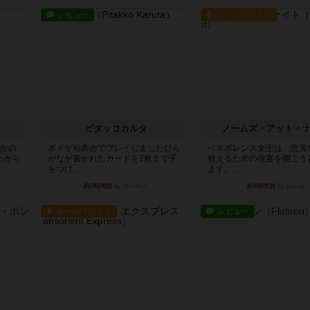
レビュー
ルール/インスト
ピタッコカルタ
ノームズ・アット・
とかの
ボドゲ相席会でプレイしましたひら
ベネボレンス女王は、忠実
わから
がなが書かれたカードを2枚まで手
称えるための祝宴を開こう
をつけ...
ます。...
約7時間前
by みいやん
約8時間前
by jurong
ルール/インスト
レビュー