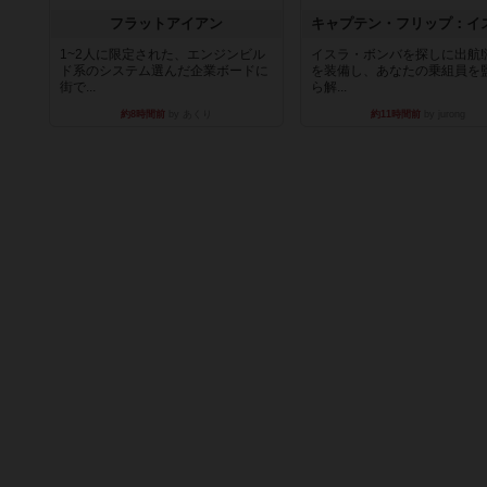
フラットアイアン
1~2人に限定された、エンジンビル
イスラ・ボンバを探しに出航!
ド系のシステム選んだ企業ボードに
を装備し、あなたの乗組員を
街で...
ら解...
約8時間前
by あくり
約11時間前
by jurong