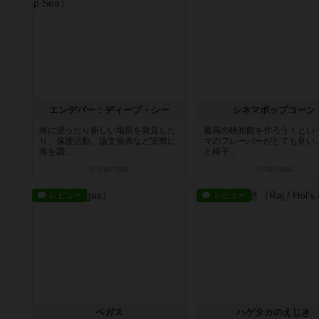
エンデバー：ディープ・シー
シネマポップコーン
海に潜ったり新しい場所を発見した
最高の映画館を作ろう！とい
り、保護活動、論文発表など実際に
マのフレーバーがとても良い
海を調...
と椅子...
17日前
の投稿
18日前
の投稿
レビュー
レビュー
ベガス
ハゲタカのえじき