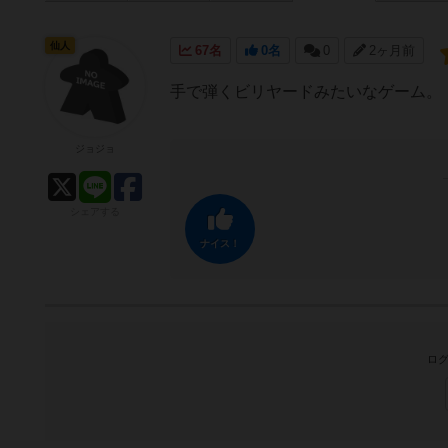
仙人
67名
0名
0
2ヶ月前
手で弾くビリヤードみたいなゲーム。
ジョジョ
シェアする
ナイス！
ログ