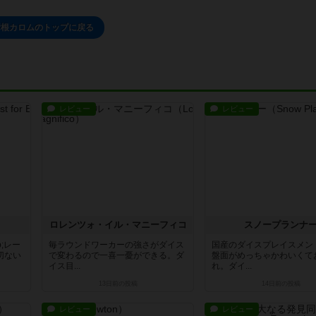
彦根カロムのトップに戻る
レビュー
レビュー
ロレンツォ・イル・マニーフィコ
スノープランナ
;レー
毎ラウンドワーカーの強さがダイス
国産のダイスプレイスメン
切ない
で変わるので一喜一憂ができる。ダ
盤面がめっちゃかわいくて
イス目...
れ。ダイ...
13日前
の投稿
14日前
の投稿
レビュー
レビュー