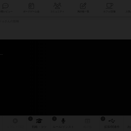
索
新着レビュー
ボードゲーム会
コミュニティ
掲示板一覧
ジョさんの投稿
～
1
1
2
リプレイ
日記
戦略
・コツ
ルール
/インスト
掲示板
拡張/関連
作
次