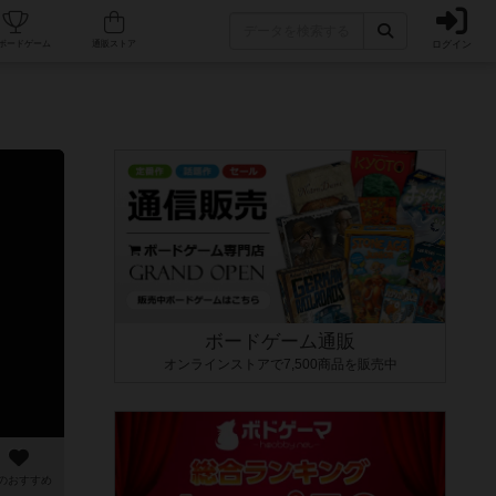
ログイン
カフェ/店舗
人気ボードゲーム
通販ストア
ボードゲーム通販
オンラインストアで7,500商品を販売中
のおすすめ