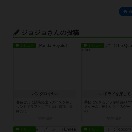
ジョジョさんの投稿
レビュー
レビュー
パンダロイヤル
エルドラドを探して
各色ごとに効果の違うダイスを毎ラ
手軽にできるデッキ構築&amp
ウンドドラフトして手元に追加。最
スゲーム。難しいところが一
終的に...
の...
6日前
の投稿
11日前
の投稿
レビュー
レビュー