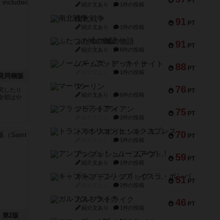
PT
紹介文あり
1件の投稿
南北戦争
91
PT
紹介文あり
1件の投稿
ふたつの城の物語
91
PT
紹介文あり
6件の投稿
ノームズ・アット・ナイト
88
PT
紹介文なし
1件の投稿
見同梱版
マーリン
76
究したり
PT
紹介文あり
6件の投稿
全部はや
フラットアイアン
75
PT
紹介文なし
2件の投稿
トランスオリエント・エクスプレス
70
PT
紹介文なし
1件の投稿
アンブッシュ！：ムーブアウト！
59
PT
紹介文あり
1件の投稿
キャプテン・フリップ：イスラ・ボンバ
51
PT
紹介文なし
2件の投稿
ガルフストライク
46
PT
紹介文あり
1件の投稿
：第2版