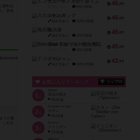
エコーズ・オブ・タイム
45
PT
ら勝利点
紹介文なし
8件の投稿
ム。各色
スカルキング
45
PT
紹介文あり
12件の投稿
海兵隊
45
PT
紹介文あり
1件の投稿
Bitter End ブタペスト救出作戦
45
PT
紹介文なし
1件の投稿
ドコジャン
42
PT
紹介文あり
10件の投稿
お気に入りランキング
トップ50
Splendor
1
宝石の煌き
位
4041名
Die Siedler von Catan
2
カタン
位
3616名
5までの数
。これを
Dominion
3
ドミニオン
位
2530名
Battle Line