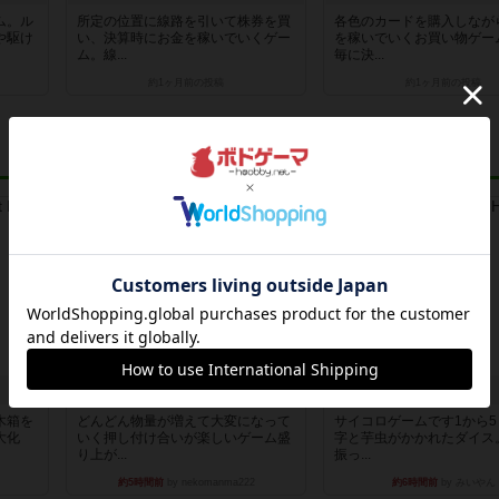
ム。ル
所定の位置に線路を引いて株券を買
各色のカードを購入しなが
や駆け
い、決算時にお金を稼いでいくゲー
を稼いでいくお買い物ゲー
ム。線...
毎に決...
約1ヶ月前
の投稿
約1ヶ月前
の投稿
レビュー
レビュー
ュ
メメントオンラインタクティクス
ヘックメック
木箱を
どんどん物量が増えて大変になって
サイコロゲームです1から
大化
いく押し付け合いが楽しいゲーム盛
字と芋虫がかかれたダイス
り上が...
振っ...
約5時間前
by nekomanma222
約6時間前
by みいやん