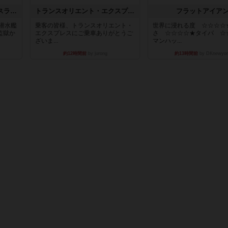
キャプテン・フリップ：イスラ・ボンバ
トランスオリエント・エクスプレス
フラットアイア
潜水艦
乗客の皆様、トランスオリエント・
世界に浸れる度 ☆☆☆☆
監獄か
エクスプレスにご乗車ありがとうご
さ ☆☆☆☆★タイパ ☆
ざいま...
マンハッ...
約12時間前
by jurong
約13時間前
by DKnewyor