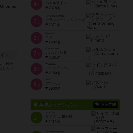
4
バトルライン
位
2378名
Terraforming Mars
5
テラフォーミングマーズ
位
2371名
6 nimmt!
6
ニムト
位
2202名
Carcassonne
7
カルカソンヌ
位
ナイト
2191名
な臣民を
Wingspan
8
としてい
ウイングスパン
位
2150名
Azul
9
アズール
位
1903名
興味ありランキング
トップ50
SCYTHE
1
サイズ -大鎌戦役-
位
2415名
Terraforming Mars