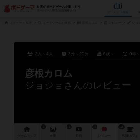
世界のボードゲームを楽しもう！
ボードゲーム専門の総合情報サイト
データベース
検
ボドゲーマTOP
ボードゲームの検索
彦根カロム
レビュー
ジョ
2人～4人
3分～20分
6歳～
0年
彦根カロム
ジョジョさんのレビュー
3
1
8
33
ゲーム
トップ
画像
動画
レビュー
店舗/
カフェ