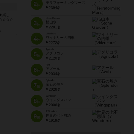
2
テラフォーミングマーズ
位
ン
2394名
★楽し
Stone Garden
☆☆☆☆
3
枯山水
位
2281名
k
Viticulture
4
ワイナリーの四季
位
2272名
Agricola
5
アグリコラ
位
2120名
Azul
6
アズール
位
2034名
Splendor
7
宝石の煌き
位
2028名
Wingspan
8
ウイングスパン
位
2006名
7 Wonders
9
世界の七不思議
位
1919名