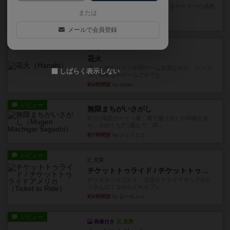
星5軽〜中量級を中心にプレイするゲーマーの感想
または
です。今回はボードゲーム...
約2時間前
by おとん
メールで会員登録
レビュー
充実
花火
ずっと前のドイツ年間ゲーム大賞ながら、シンプ
しばらく表示しない
ルで簡単な小ゲームで今でも...
約4時間前
by tamio
レビュー
無限まちがいさがし
6つの場面カード（表、裏で違う絵）が何枚かあ
り、そのうち3つ選んで、同...
約7時間前
by ジェイとと
レビュー
充実
チケットトゥライド / チケットトゥライドアメリカ
デジタルソロプレイ。元祖チケライ？マップがた
くさん出てるからどれをプレ...
約8時間前
by おーちゃん
レビュー
画像付き
充実