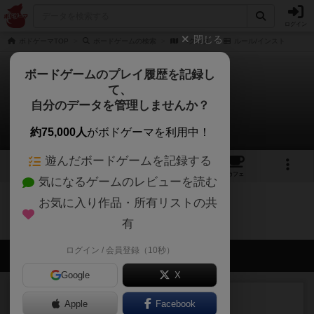
ログイン
閉じる
ボドゲーマTOP
ボードゲームの検索
ヘクスタ
ルール/インスト
ボードゲームのプレイ履歴を記録し
て、
ヘクスタ
自分のデータを管理しませんか？
0件のルール/インスト
約75,000人
がボドゲーマを利用中！
遊んだボードゲームを記録する
2
1
4
トップ
画像
動画
レビュー
カフェ
気になるゲームのレビューを読む
お気に入り作品・所有リストの共
ヘクスタのトップに戻る
有
ログイン / 会員登録（10秒）
会員の新しい投稿
Google
X
レビュー
画像付き
充実
Apple
Facebook
ワンラウンド