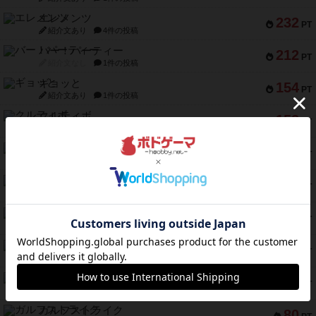
エレメンツ
232
PT
紹介文あり
4件の投稿
バー！パーティー
212
PT
紹介文なし
1件の投稿
ギョッと
154
PT
紹介文あり
1件の投稿
クルティボ
152
PT
紹介文なし
1件の投稿
ブラヴェスト
140
PT
紹介文なし
1件の投稿
ドブル：ポケットモンスター
122
PT
紹介文あり
4件の投稿
ジャンヌ・ダルク-オルレアン ドロー＆ライト
118
PT
紹介文なし
5件の投稿
ファースト・イン・フライト
94
PT
紹介文あり
3件の投稿
ダイススローン
88
PT
紹介文なし
1件の投稿
ガルフストライク
80