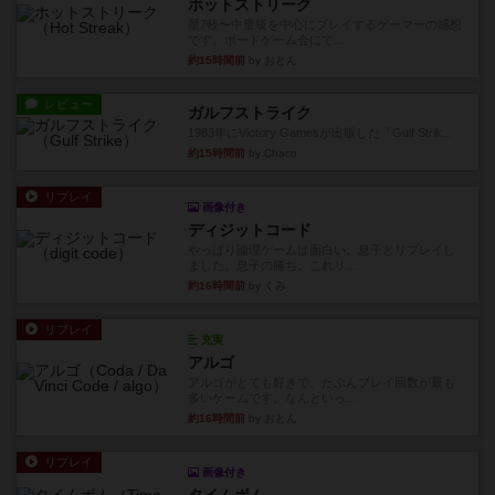
ホットストリーク
星7軽〜中量級を中心にプレイするゲーマーの感想
です。ボードゲーム会にて...
約15時間前
by おとん
レビュー
ガルフストライク
1983年にVictory Gamesが出版した『Gulf Strik...
約15時間前
by Chaco
リプレイ
画像付き
ディジットコード
やっぱり論理ゲームは面白い。息子とリプレイし
ました。息子の勝ち。これリ...
約16時間前
by くみ
リプレイ
充実
アルゴ
アルゴがとても好きで、たぶんプレイ回数が最も
多いゲームです。なんといっ...
約16時間前
by おとん
リプレイ
画像付き