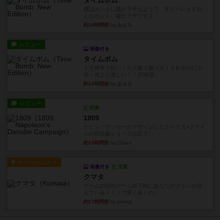
タイムボム
僕はホントに嘘が下手なようで、すぐバレますみ
んなホント、嘘が上手ですよ...
約16時間前
by あまる
レビュー
画像付き
タイムボム
まず簡単で軽い！大人数で遊べる！それなのに小
箱！何より楽しい！！正体隠...
約16時間前
by あまる
レビュー
充実
1809
ケビン・ザッカーがデザインした１ヘクス=２マイ
ルの戦役級シリーズは以下...
約16時間前
by Chaco
ルール/インスト
画像付き
充実
クマタ
ゲームの目的ゲーム終了時にあなたのクランの見
えているドミノで最も多くの...
約17時間前
by jurong