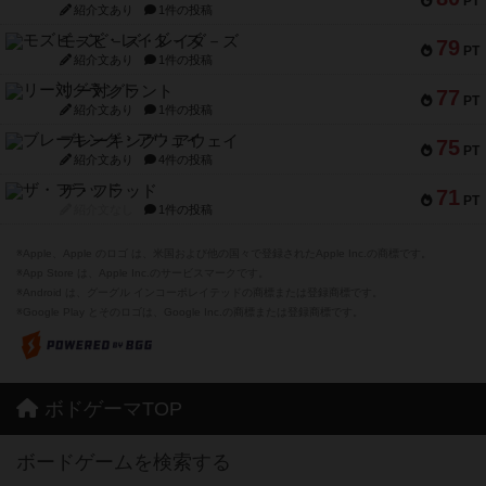
PT
紹介文あり
1件の投稿
モズビ－ズ・レイダ－ズ
79
PT
紹介文あり
1件の投稿
リー対グラント
77
PT
紹介文あり
1件の投稿
ブレーキング・アウェイ
75
PT
紹介文あり
4件の投稿
ザ・フラッド
71
PT
紹介文なし
1件の投稿
※Apple、Apple のロゴ は、米国および他の国々で登録されたApple Inc.の商標です。
※App Store は、Apple Inc.のサービスマークです。
※Android は、グーグル インコーポレイテッドの商標または登録商標です。
※Google Play とそのロゴは、Google Inc.の商標または登録商標です。
ボドゲーマTOP
ボードゲームを検索する