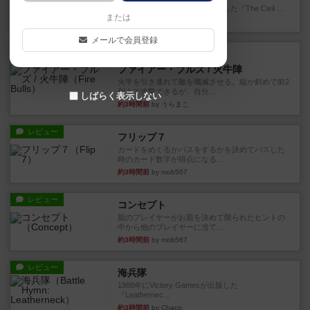
1983年にVictory Gamesが出版した『The Civil ...
または
約1時間前
by Chaco
メールで会員登録
レビュー
画像付き
ファイアー・ブルズ / 火牛陣
火牛を引き連れて敵を殲滅させる。縦か斜めで前2
列まで攻撃できるが、自分...
しばらく表示しない
約3時間前
by うらまこ
レビュー
フリップ７
カードをめくるかパスをするかを決めてパスした
時のカード数字が得点になる...
約3時間前
by mob567
レビュー
コンセプト
親のプレイヤーがお題を決めて限られたヒントの
中から他のプレイヤーに当て...
約3時間前
by mob567
レビュー
海兵隊
1988年にVictory Gamesが出版した
『Leathernec...
約3時間前
by Chaco