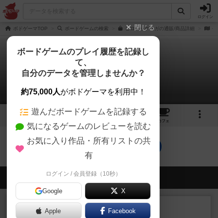
ログイン
閉じる
ボドゲーマTOP
ボードゲームの検索
ヒロイックサガの通販/商品詳細
作
ボードゲームのプレイ履歴を記録し
て、
ヒロイックサガ
自分のデータを管理しませんか？
0件のリプレイ日記
約75,000人
がボドゲーマを利用中！
遊んだボードゲームを記録する
2
3
トップ
画像
動画
レビュー
カフェ
気になるゲームのレビューを読む
お気に入り作品・所有リストの共
ヒロイックサガのトップに戻る
有
ログイン / 会員登録（10秒）
会員の新しい投稿
Google
X
レビュー
充実
Apple
Facebook
南北戦争