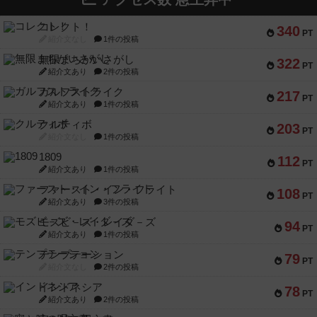
コレクト！
340
PT
紹介文なし
1件の投稿
無限まちがいさがし
322
PT
紹介文あり
2件の投稿
ガルフストライク
217
PT
紹介文あり
1件の投稿
クルティボ
203
PT
紹介文なし
1件の投稿
1809
112
PT
紹介文あり
1件の投稿
ファースト・イン・フライト
108
PT
紹介文あり
3件の投稿
モズビ－ズ・レイダ－ズ
94
PT
紹介文あり
1件の投稿
テンプテーション
79
PT
紹介文なし
2件の投稿
インドネシア
78
PT
紹介文あり
2件の投稿