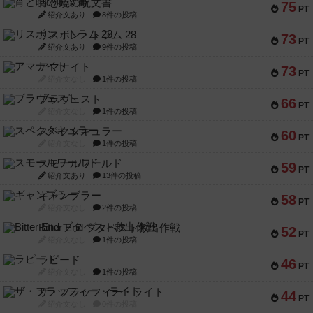
宵と暁の呪文書
75
PT
紹介文あり
8件の投稿
リスボン・トラム 28
73
PT
紹介文あり
9件の投稿
アマナイト
73
PT
紹介文なし
1件の投稿
ブラヴェスト
66
PT
紹介文なし
1件の投稿
スペクタキュラー
60
PT
紹介文なし
1件の投稿
スモールワールド
59
PT
紹介文あり
13件の投稿
ギャンブラー
58
PT
紹介文なし
2件の投稿
Bitter End ブタペスト救出作戦
52
PT
紹介文なし
1件の投稿
ラピード
46
PT
紹介文なし
1件の投稿
ザ・フラッフィー・ライト
44
PT
紹介文なし
0件の投稿