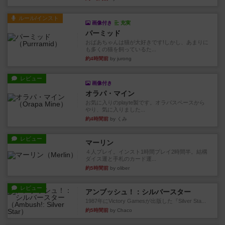
ルール/インスト
画像付き
充実
パーミッド
おばあちゃんは猫が大好きです!しかし、あまりに
も多くの猫を飼っているた...
約4時間前
by jurong
レビュー
画像付き
オラパ・マイン
お気に入りのplayte製です。オラパスペースから
やり、気に入りました...
約4時間前
by くみ
レビュー
マーリン
４人プレイ。インスト1時間プレイ2時間半。結構
ダイス運と手札のカード運...
約5時間前
by oliber
レビュー
アンブッシュ！：シルバースター
1987年にVictory Gamesが出版した『Silver Sta...
約5時間前
by Chaco