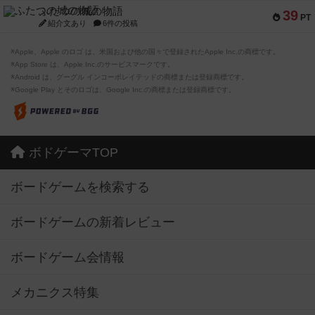
ふたつの城の物語
39
PT
紹介文あり
6件の投稿
※Apple、Apple のロゴ は、米国および他の国々で登録されたApple Inc.の商標です。
※App Store は、Apple Inc.のサービスマークです。
※Android は、グーグル インコーポレイテッドの商標または登録商標です。
※Google Play とそのロゴは、Google Inc.の商標または登録商標です。
ボドゲーマTOP
ボードゲームを検索する
ボードゲームの新着レビュー
ボードゲーム会情報
メカニクス特集