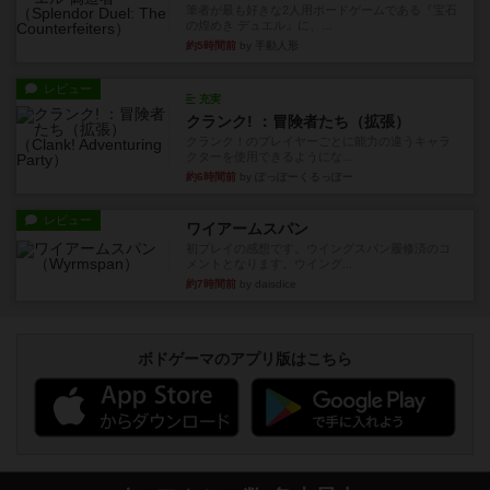
筆者が最も好きな2人用ボードゲームである『宝石
の煌めき デュエル』に、...
約5時間前
by 手動人形
レビュー
充実
クランク! ：冒険者たち（拡張）
クランク！のプレイヤーごとに能力の違うキャラ
クターを使用できるようにな...
約6時間前
by ぽっぽーくるっぽー
レビュー
ワイアームスパン
初プレイの感想です。ウイングスパン履修済のコ
メントとなります。ウイング...
約7時間前
by daisdice
ボドゲーマのアプリ版はこちら