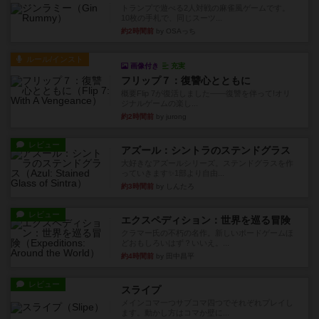
トランプで遊べる2人対戦の麻雀風ゲームです。
10枚の手札で、同じスーツ...
約2時間前
by OSAっち
ルール/インスト
画像付き
充実
フリップ７：復讐心とともに
概要Flip 7が復活しました――復讐を伴って!オリ
ジナルゲームの楽し...
約2時間前
by jurong
レビュー
アズール：シントラのステンドグラス
大好きなアズールシリーズ。ステンドグラスを作
っていきます✨1部より自由...
約3時間前
by しんたろ
レビュー
エクスペディション：世界を巡る冒険
クラマー氏の不朽の名作。新しいボードゲームほ
どおもしろいはず？いいえ。...
約4時間前
by 田中昌平
レビュー
スライプ
メインコマ一つサブコマ四つでそれぞれプレイし
ます。動かし方はコマか壁に...