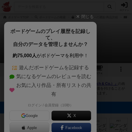
ログイン
閉じる
ボドゲーマTOP
ボードゲームの検索
アンダーカバーの通販/商品詳細
作
ボードゲームのプレイ履歴を記録し
て、
アンダーカバー
自分のデータを管理しませんか？
11件の画像
約75,000人
がボドゲーマを利用中！
遊んだボードゲームを記録する
11
10
66
トップ
画像
動画
レビュー
カフェ
気になるゲームのレビューを読む
ボドゲーマにログインすると、
「アンダーカバー（Heimlich & Co.）」
の画
お気に入り作品・所有リストの共
像をアップロード出来たり、他のユーザーの投稿画像に評価を付けることが
できます。また、トップ6の画像は様々なページで表示されます。
有
ログイン / 会員登録（10秒）
トップに表示される画像
Google
NODA
X
mkpp @UPGS:S
特別純米酒2017
YUJIROU
フロント
はな
PET
Apple
Facebook