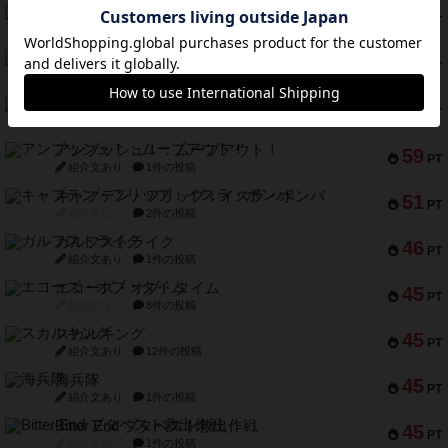
マーリン
76
PT
紹介文あり
6件の投稿
フラットアイアン
75
PT
紹介文なし
2件の投稿
トランスオリエント・エクスプレス
70
PT
紹介文なし
1件の投稿
アンブッシュ！：ムーブアウト！
59
PT
紹介文あり
1件の投稿
キャプテン・フリップ：イスラ・ボンバ
51
PT
紹介文なし
2件の投稿
ガルフストライク
46
PT
紹介文あり
1件の投稿
エコーズ・オブ・タイム
45
PT
紹介文なし
8件の投稿
スカルキング
45
PT
紹介文あり
12件の投稿
海兵隊
45
PT
紹介文あり
1件の投稿
Bitter End ブタペスト救出作戦
45
PT
紹介文なし
1件の投稿