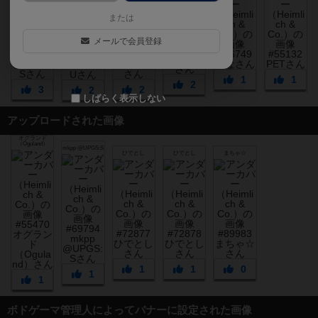
または
メールで会員登録
1
1
2
3
2
2
しばらく表示しない
アップロードされた画像
オグランド
（Oguland）
mkpp @UPGS:S
ひでとし
ひでとし
まちゃ☆
1
1
0
1
1
ボドゲーマ管理人によってバナーに設定された画像