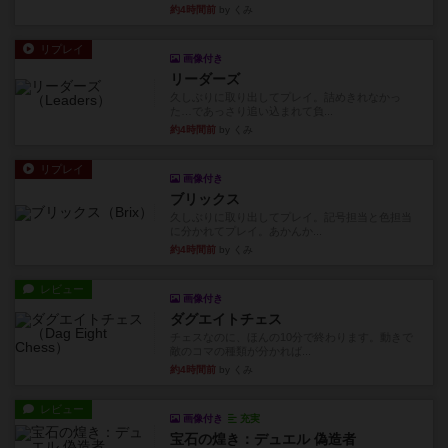
約4時間前
by くみ
リプレイ
画像付き
リーダーズ
久しぶりに取り出してプレイ。詰めきれなかっ
た…であっさり追い込まれて負...
約4時間前
by くみ
リプレイ
画像付き
ブリックス
久しぶりに取り出してプレイ。記号担当と色担当
に分かれてプレイ。あかんか...
約4時間前
by くみ
レビュー
画像付き
ダグエイトチェス
チェスなのに、ほんの10分で終わります。動きで
敵のコマの種類が分かれば...
約4時間前
by くみ
レビュー
画像付き
充実
宝石の煌き：デュエル 偽造者