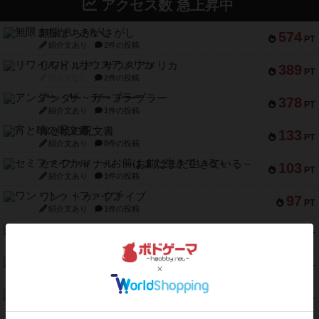
アクセス数 急上昇中
無限まちがいさがし
574
PT
紹介文あり
2件の投稿
リワイルド：サウスアメリカ
389
PT
紹介文なし
2件の投稿
アンダー・ザ・テーブラー
378
PT
紹介文あり
1件の投稿
宵と暁の呪文書
133
PT
紹介文あり
8件の投稿
セミファイナル ～お前はまだ生きている～
103
PT
紹介文あり
1件の投稿
ワン・トゥ・ファイブ
97
PT
紹介文あり
1件の投稿
南北戦争
91
PT
紹介文あり
1件の投稿
ふたつの城の物語
91
PT
紹介文あり
6件の投稿
ノームズ・アット・ナイト
88
PT
紹介文なし
1件の投稿