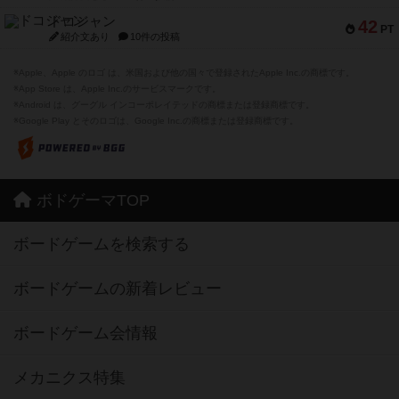
ドコジャン
42
PT
紹介文あり
10件の投稿
※Apple、Apple のロゴ は、米国および他の国々で登録されたApple Inc.の商標です。
※App Store は、Apple Inc.のサービスマークです。
※Android は、グーグル インコーポレイテッドの商標または登録商標です。
※Google Play とそのロゴは、Google Inc.の商標または登録商標です。
ボドゲーマTOP
ボードゲームを検索する
ボードゲームの新着レビュー
ボードゲーム会情報
メカニクス特集