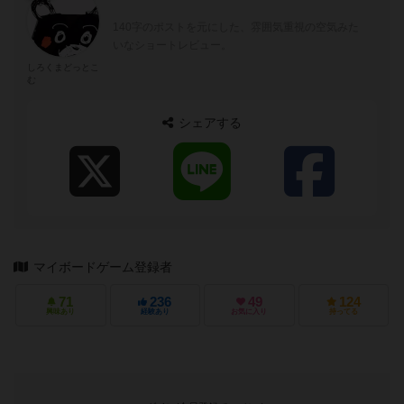
140字のポストを元にした、雰囲気重視の空気みた
いなショートレビュー。
しろくまどっとこ
む
シェアする
マイボードゲーム登録者
71
236
49
124
興味あり
経験あり
お気に入り
持ってる