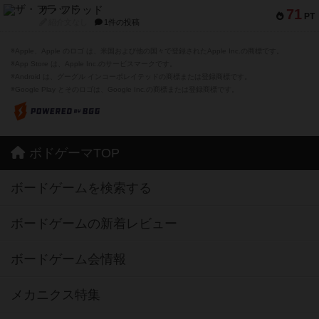
ザ・フラッド
71
PT
紹介文なし
1件の投稿
※Apple、Apple のロゴ は、米国および他の国々で登録されたApple Inc.の商標です。
※App Store は、Apple Inc.のサービスマークです。
※Android は、グーグル インコーポレイテッドの商標または登録商標です。
※Google Play とそのロゴは、Google Inc.の商標または登録商標です。
ボドゲーマTOP
ボードゲームを検索する
ボードゲームの新着レビュー
ボードゲーム会情報
メカニクス特集