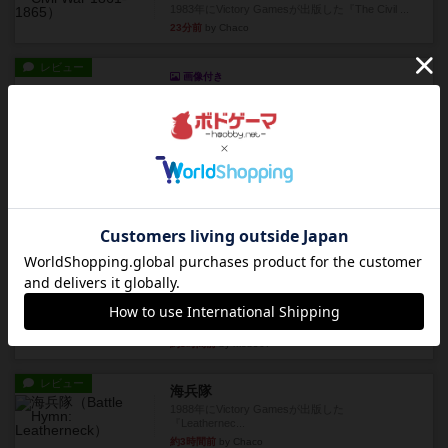
1983年にVictory Gamesが出版した『The Civil ...
23分前
by Chaco
レビュー
画像付き
ファイアー・ブルズ / 火牛陣
火牛を引き連れて敵を殲滅させる。縦か斜めで前2
列まで攻撃できるが、自分...
約2時間前
by うらまこ
レビュー
フリップ７
カードをめくるかパスをするかを決めてパスした
時のカード数字が得点になる...
約3時間前
by mob567
レビュー
コンセプト
親のプレイヤーがお題を決めて限られたヒントの
中から他のプレイヤーに当て...
約3時間前
by mob567
レビュー
海兵隊
1988年にVictory Gamesが出版した
『Leathernec...
約3時間前
by Chaco