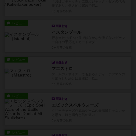
『おばけキャッチ』に並ぶジャック・ゼメの代表
作であり、個人的に家族で何...
6ヶ月前
の投稿
レビュー
画像付き
イスタンブール
行き当たりばったりではなかなか勝てないゲーマ
ー向けの手応え＋カードやダ...
6ヶ月前
の投稿
レビュー
画像付き
マエストロ
ゲームのデザイナーでもあるルディ・ホフマンの
可愛らしい絵とは裏腹に、見...
6ヶ月前
の投稿
レビュー
画像付き
エピックスペルウォーズ
クリーチャーズ作成系ゲームの最高峰じゃないか
と思う。時と場合と気の迷い...
6ヶ月前
の投稿
レビュー
画像付き