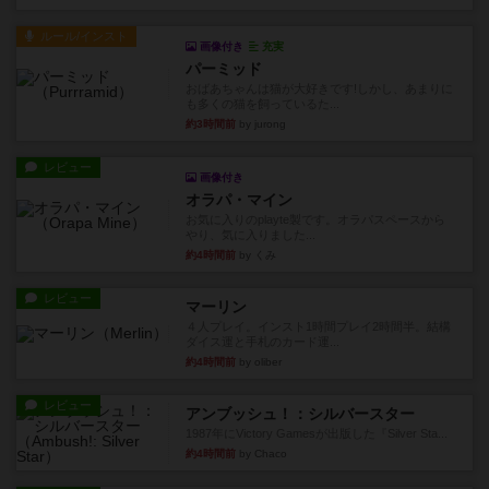
ルール/インスト
画像付き
充実
パーミッド
おばあちゃんは猫が大好きです!しかし、あまりに
も多くの猫を飼っているた...
約3時間前
by jurong
レビュー
画像付き
オラパ・マイン
お気に入りのplayte製です。オラパスペースから
やり、気に入りました...
約4時間前
by くみ
レビュー
マーリン
４人プレイ。インスト1時間プレイ2時間半。結構
ダイス運と手札のカード運...
約4時間前
by oliber
レビュー
アンブッシュ！：シルバースター
1987年にVictory Gamesが出版した『Silver Sta...
約4時間前
by Chaco