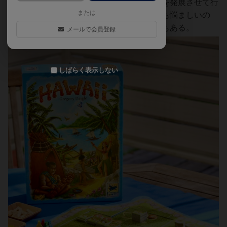
小屋を建てたり祭壇を作ったりしながら村を発展させて行
または
くのだが、資源管理が苦しく手番順の選択も悩ましいの
で、なかなか気の抜けないシビアな作品でもある。
メールで会員登録
しばらく表示しない