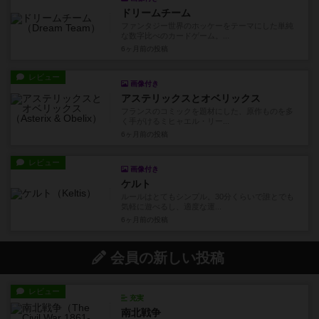
ドリームチーム
ファンタジー世界のホッケーをテーマにした単純
な数字比べのカードゲーム。...
6ヶ月前
の投稿
レビュー
画像付き
アステリックスとオベリックス
フランスのコミックを題材にした、原作ものを多
く手がけるミヒャエル・リー...
6ヶ月前
の投稿
レビュー
画像付き
ケルト
ルールはとてもシンプル。30分くらいで誰とでも
気軽に遊べるし、適度な運...
6ヶ月前
の投稿
会員の新しい投稿
レビュー
充実
南北戦争