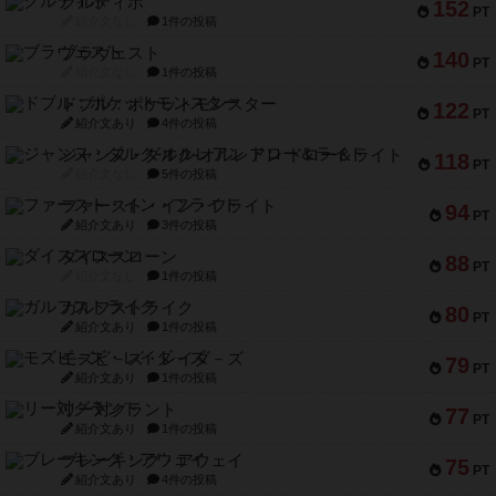
クルティボ
152
PT
紹介文なし
1件の投稿
ブラヴェスト
140
PT
紹介文なし
1件の投稿
ドブル：ポケットモンスター
122
PT
紹介文あり
4件の投稿
ジャンヌ・ダルク-オルレアン ドロー＆ライト
118
PT
紹介文なし
5件の投稿
ファースト・イン・フライト
94
PT
紹介文あり
3件の投稿
ダイススローン
88
PT
紹介文なし
1件の投稿
ガルフストライク
80
PT
紹介文あり
1件の投稿
モズビ－ズ・レイダ－ズ
79
PT
紹介文あり
1件の投稿
リー対グラント
77
PT
紹介文あり
1件の投稿
ブレーキング・アウェイ
75
PT
紹介文あり
4件の投稿