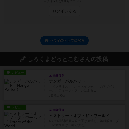
ログイン/会員登録でコメント
ログインする
ハワイのトップに戻る
しろくまどっとこむさんの投稿
レビュー
画像付き
ナンガ・パルバット
「ビブリオス」「ハーベイシャス」のデザイナ
ー、スティーブ・フィンによる...
3日前
の投稿
レビュー
画像付き
ヒストリー・オブ・ザ・ワールド
6人で6時間程度内紛で国が崩壊し、英雄的リーダ
ーの大進軍は一瞬で潰え、...