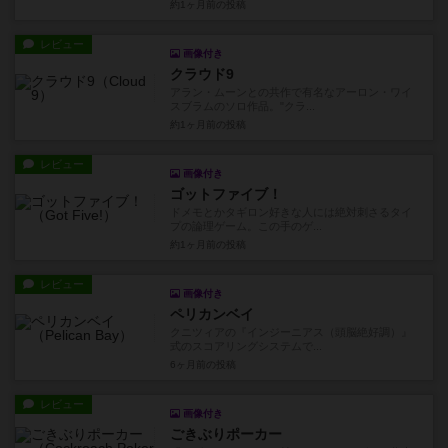
約1ヶ月前
の投稿
レビュー
画像付き
クラウド9
アラン・ムーンとの共作で有名なアーロン・ワイ
スブラムのソロ作品。"クラ...
約1ヶ月前
の投稿
レビュー
画像付き
ゴットファイブ！
ドメモとかタギロン好きな人には絶対刺さるタイ
プの論理ゲーム。この手のゲ...
約1ヶ月前
の投稿
レビュー
画像付き
ペリカンベイ
クニツィアの『インジーニアス（頭脳絶好調）』
式のスコアリングシステムで...
6ヶ月前
の投稿
レビュー
画像付き
ごきぶりポーカー