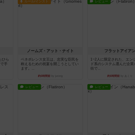
ルール/インスト
レビュー
ノームズ・アット・ナイト
フラットアイア
たひら
ベネボレンス女王は、忠実な臣民を
1~2人に限定された、エン
まで手
称えるための祝宴を開こうとしてい
ド系のシステム選んだ企業
ます。...
街で...
約6時間前
by jurong
約6時間前
by あくり
レビュー
レビュー