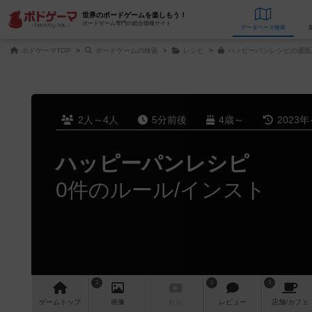
世界のボードゲームを楽しもう！
ボードゲーム専門の総合情報サイト
データベース
検
ボドゲーマTOP
ボードゲームの検索
レシピ
ハッピーパンレシピの通販
2人～4人
5分前後
4歳～
2023年
ハッピーパンレシピ
0件のルール/インスト
2
1
3
ゲーム
トップ
画像
動画
レビュー
店舗/
カフェ