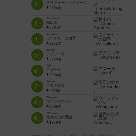
2
テラフォーミングマーズ
位
2394名
Stone Garden
3
枯山水
位
2281名
Viticulture
4
ワイナリーの四季
位
2272名
Agricola
5
アグリコラ
位
2120名
Azul
6
アズール
位
2034名
Splendor
7
宝石の煌き
位
2028名
Wingspan
8
ウイングスパン
位
2006名
7 Wonders
9
世界の七不思議
位
1919名
※Apple、Apple のロゴ は、米国および他の国々で登録された