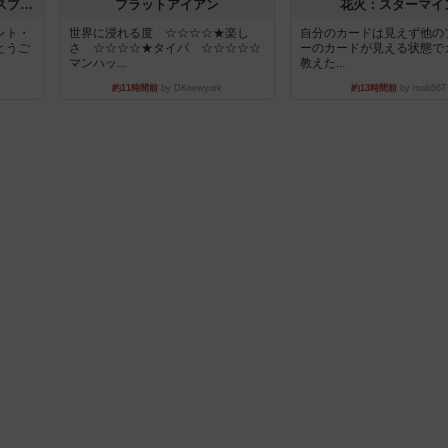
トランスオリエント・エクスプレス
フラットアイアン
花火：スターマイ
ント・
世界に浸れる度 ☆☆☆☆★楽し
自分のカードは見えず他の
とうご
さ ☆☆☆☆★タイパ ☆☆☆☆☆
ーのカードが見える状態で
マンハッ...
教えた...
約11時間前
by DKnewyork
約13時間前
by mob567