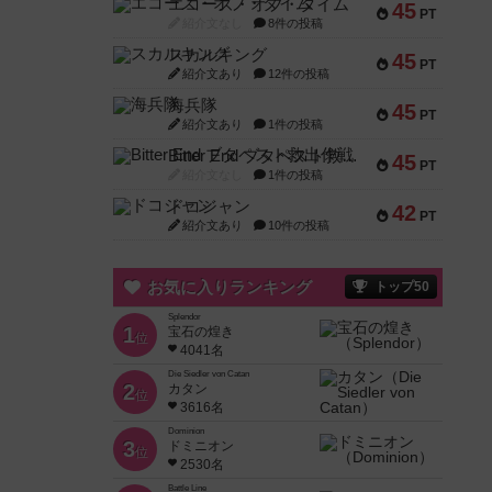
エコーズ・オブ・タイム
45
PT
紹介文なし
8件の投稿
スカルキング
45
PT
紹介文あり
12件の投稿
海兵隊
45
PT
紹介文あり
1件の投稿
Bitter End ブタペスト救出作戦
45
PT
紹介文なし
1件の投稿
ドコジャン
42
PT
紹介文あり
10件の投稿
お気に入りランキング
トップ50
Splendor
1
宝石の煌き
位
4041名
Die Siedler von Catan
2
カタン
位
3616名
Dominion
3
ドミニオン
位
2530名
Battle Line