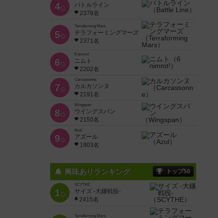
4
バトルライン
位
2378名
Terraforming Mars
5
テラフォーミングマーズ
位
2371名
6 nimmt!
6
ニムト
位
2202名
Carcassonne
7
カルカソンヌ
位
2191名
Wingspan
8
ウイングスパン
位
2150名
Azul
9
アズール
位
1903名
興味ありランキング
トップ50
SCYTHE
1
サイズ -大鎌戦役-
位
2415名
Terraforming Mars