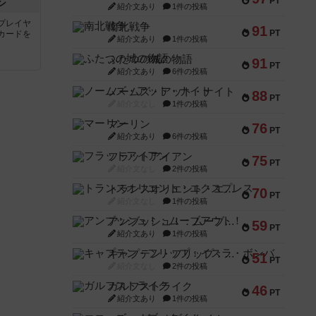
PT
ン
紹介文あり
1件の投稿
プレイヤ
南北戦争
91
PT
カードを
紹介文あり
1件の投稿
ふたつの城の物語
91
PT
紹介文あり
6件の投稿
ノームズ・アット・ナイト
88
PT
紹介文なし
1件の投稿
マーリン
76
PT
紹介文あり
6件の投稿
フラットアイアン
75
PT
紹介文なし
2件の投稿
トランスオリエント・エクスプレス
70
PT
紹介文なし
1件の投稿
アンブッシュ！：ムーブアウト！
59
PT
紹介文あり
1件の投稿
キャプテン・フリップ：イスラ・ボンバ
51
PT
紹介文なし
2件の投稿
ガルフストライク
46
PT
紹介文あり
1件の投稿