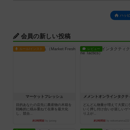
ハッ
会員の新しい投稿
ルール/インスト
レビュー
マーケットフレッシュ
メメントオンラインタクテ
目的あなたの店先に農産物の木箱を
どんどん物量が増えて大変に
戦略的に積み重ねて在庫を最大化
いく押し付け合いが楽しいゲ
し、競合...
り上が...
約3時間前
by jurong
約3時間前
by nekomanma222