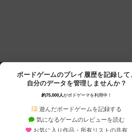
ボードゲームのプレイ履歴を記録して
自分のデータを管理しませんか？
約75,000人
がボドゲーマを利用中！
ボドゲーマTOP
ボードゲーム通販
遊んだボードゲームを記録する
気になるゲームのレビューを読む
ボードゲームを検索する
新作・再入荷情報
お気に入り作品・所有リストの共有
ボードゲームの新着レビュー
定番ボードゲームの通販