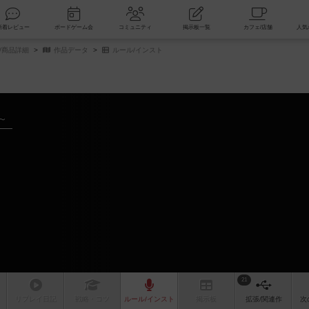
索
新着レビュー
ボードゲーム会
コミュニティ
掲示板一覧
/商品詳細
作品データ
ルール/インスト
～
21
リプレイ
日記
戦略
・コツ
ルール
/インスト
掲示板
拡張/関連
作
次