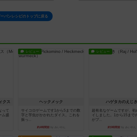
ピーパンレシピのトップに戻る
レビュー
レビュー
ィクス
ヘックメック
ハゲタカのえじ
なって
サイコロゲームです1から5までの数
超有名なゲームですが、初
ーム盛
字と芋虫がかかれたダイス。これを
イしました。1から15まで
振っ...
がプ...
約4時間前
by みいやん
約5時間前
by みいやん