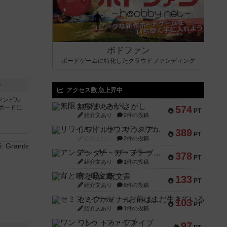
ボドファン
ボードゲームに特化したクラウドファンディング
ン
アクセス数 急上昇中
ジンビル
無限まちがいさがし
ボードに
574
PT
紹介文あり
2件の投稿
リワイルド：サウスアメリカ
389
PT
紹介文なし
2件の投稿
アンダー・ザ・テーブラー
378
PT
紹介文あり
1件の投稿
宵と暁の呪文書
133
PT
紹介文あり
8件の投稿
セミファイナル ～お前はまだ生きている～
103
PT
紹介文あり
1件の投稿
ワン・トゥ・ファイブ
97