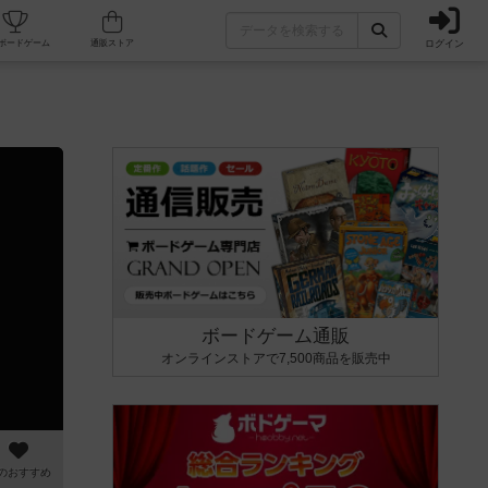
ログイン
カフェ/店舗
人気ボードゲーム
通販ストア
ボードゲーム通販
オンラインストアで7,500商品を販売中
のおすすめ