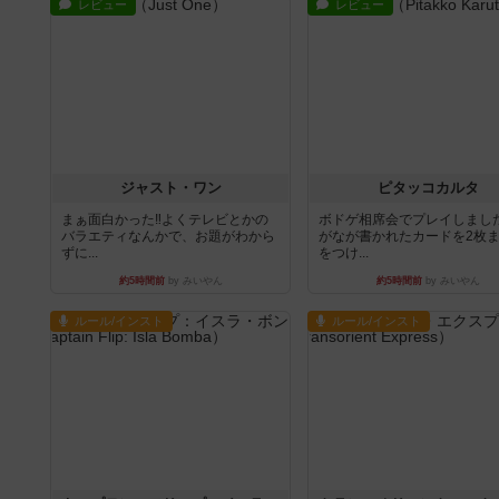
レビュー
レビュー
ジャスト・ワン
ピタッコカルタ
まぁ面白かった‼️よくテレビとかの
ボドゲ相席会でプレイしまし
バラエティなんかで、お題がわから
がなが書かれたカードを2枚
ずに...
をつけ...
約5時間前
by みいやん
約5時間前
by みいやん
ルール/インスト
ルール/インスト