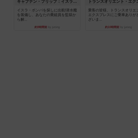
キャプテン・フリップ：イスラ・ボンバ
イスラ・ボンバを探しに出航!潜水艦
乗客の皆様、トランスオリエ
を装備し、あなたの乗組員を監獄か
エクスプレスにご乗車ありが
ら解...
ざいま...
約9時間前
by jurong
約10時間前
by jurong