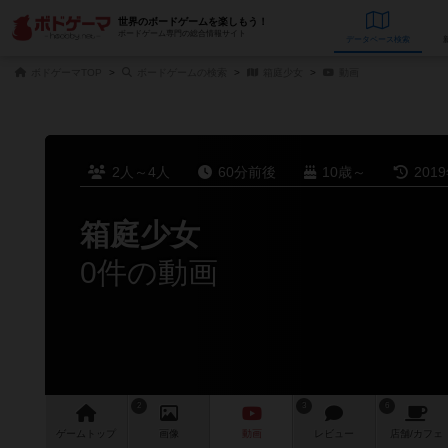
世界のボードゲームを楽しもう！
ボードゲーム専門の総合情報サイト
データベース
検
ボドゲーマTOP
ボードゲームの検索
箱庭少女
動画
2人～4人
60分前後
10歳～
201
箱庭少女
0件の動画
2
3
6
ゲーム
トップ
画像
動画
レビュー
店舗/
カフェ