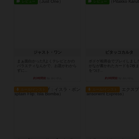
レビュー
レビュー
ジャスト・ワン
ピタッコカルタ
まぁ面白かった‼️よくテレビとかの
ボドゲ相席会でプレイしまし
バラエティなんかで、お題がわから
がなが書かれたカードを2枚
ずに...
をつけ...
約3時間前
by みいやん
約3時間前
by みいやん
ルール/インスト
ルール/インスト