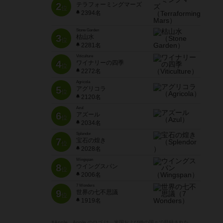
2
テラフォーミングマーズ
位
2394名
Stone Garden
3
枯山水
位
2281名
Viticulture
4
ワイナリーの四季
位
2272名
Agricola
5
アグリコラ
位
2120名
Azul
6
アズール
位
2034名
Splendor
7
宝石の煌き
位
2028名
Wingspan
8
ウイングスパン
位
2006名
7 Wonders
9
世界の七不思議
位
1919名
※Apple、Apple のロゴ は、米国および他の国々で登録された