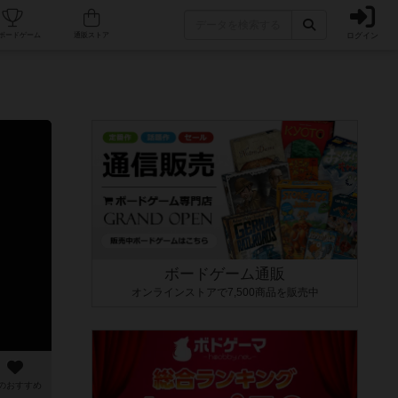
ログイン
カフェ/店舗
人気ボードゲーム
通販ストア
ボードゲーム通販
オンラインストアで7,500商品を販売中
のおすすめ