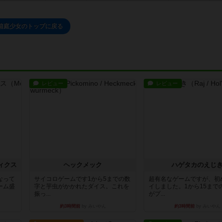
箱庭少女のトップに戻る
レビュー
レビュー
ィクス
ヘックメック
ハゲタカのえじ
なって
サイコロゲームです1から5までの数
超有名なゲームですが、初
ーム盛
字と芋虫がかかれたダイス。これを
イしました。1から15まで
振っ...
がプ...
約3時間前
by みいやん
約3時間前
by みいやん