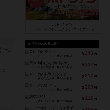
ボドファン
ボードゲームに特化したクラウドファンディング
ン
アクセス数 急上昇中
ジンビル
コレクト！
ボードに
340
PT
紹介文なし
1件の投稿
無限まちがいさがし
322
PT
紹介文あり
2件の投稿
ガルフストライク
217
PT
紹介文あり
1件の投稿
クルティボ
203
PT
紹介文なし
1件の投稿
1809
112
PT
紹介文あり
1件の投稿
ファースト・イン・フライト
108