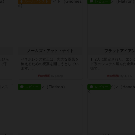
ルール/インスト
レビュー
ノームズ・アット・ナイト
フラットアイア
たひら
ベネボレンス女王は、忠実な臣民を
1~2人に限定された、エン
まで手
称えるための祝宴を開こうとしてい
ド系のシステム選んだ企業
ます。...
街で...
約4時間前
by jurong
約4時間前
by あくり
レビュー
レビュー