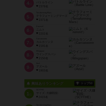
4
バトルライン
位
2378名
Terraforming Mars
5
テラフォーミングマーズ
位
2371名
6 nimmt!
6
ニムト
位
2202名
Carcassonne
7
カルカソンヌ
位
2191名
Wingspan
8
ウイングスパン
位
2150名
Azul
9
アズール
位
1903名
興味ありランキング
トップ50
SCYTHE
1
サイズ -大鎌戦役-
位
2415名
Terraforming Mars