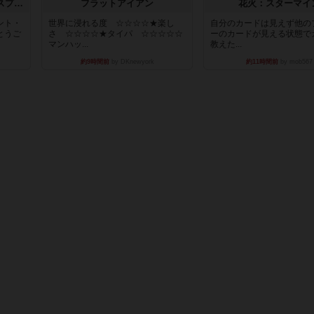
トランスオリエント・エクスプレス
フラットアイアン
花火：スターマイ
ント・
世界に浸れる度 ☆☆☆☆★楽し
自分のカードは見えず他の
とうご
さ ☆☆☆☆★タイパ ☆☆☆☆☆
ーのカードが見える状態で
マンハッ...
教えた...
約9時間前
by DKnewyork
約11時間前
by mob567