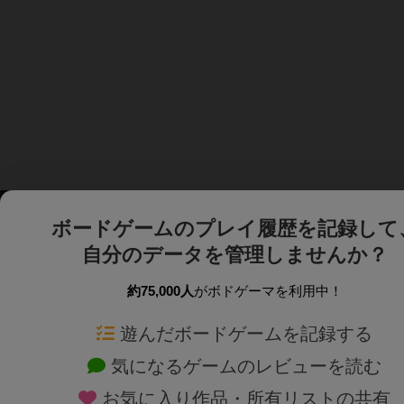
ボードゲームのプレイ履歴を記録して
自分のデータを管理しませんか？
約75,000人
がボドゲーマを利用中！
ボドゲーマTOP
ボードゲーム通販
遊んだボードゲームを記録する
気になるゲームのレビューを読む
ボードゲームを検索する
新作・再入荷情報
お気に入り作品・所有リストの共有
ボードゲームの新着レビュー
定番ボードゲームの通販