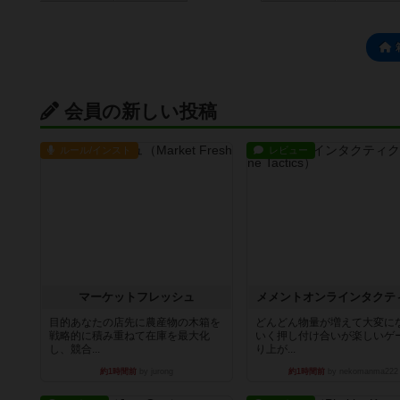
会員の新しい投稿
ルール/インスト
レビュー
マーケットフレッシュ
メメントオンラインタクテ
目的あなたの店先に農産物の木箱を
どんどん物量が増えて大変に
戦略的に積み重ねて在庫を最大化
いく押し付け合いが楽しいゲ
し、競合...
り上が...
約1時間前
by jurong
約1時間前
by nekomanma222