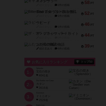
ギャンブラー
58
PT
紹介文なし
2件の投稿
Bitter End ブタペスト救出作戦
52
PT
紹介文なし
1件の投稿
ラピード
46
PT
紹介文なし
1件の投稿
ザ・フラッフィー・ライト
44
PT
紹介文なし
0件の投稿
ふたつの城の物語
39
PT
紹介文あり
6件の投稿
お気に入りランキング
トップ50
Splendor
1
宝石の煌き
位
4041名
Die Siedler von Catan
2
カタン
位
3616名
Dominion
3
ドミニオン
位
2529名
Battle Line