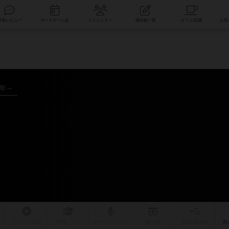
索
新着レビュー
ボードゲーム会
コミュニティ
掲示板一覧
9年～
リプレイ
日記
戦略
・コツ
ルール
/インスト
掲示板
拡張/関連
作
次