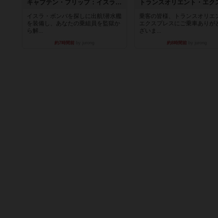
キャプテン・フリップ：イスラ・ボンバ
イスラ・ボンバを探しに出航!潜水艦
乗客の皆様、トランスオリエ
を装備し、あなたの乗組員を監獄か
エクスプレスにご乗車ありが
ら解...
ざいま...
約7時間前
by jurong
約8時間前
by jurong