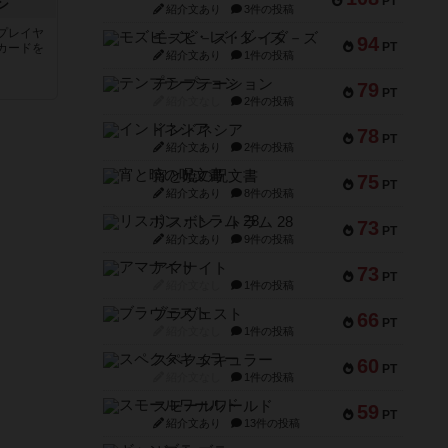
PT
ン
紹介文あり
3件の投稿
プレイヤ
モズビ－ズ・レイダ－ズ
94
PT
カードを
紹介文あり
1件の投稿
テンプテーション
79
PT
紹介文なし
2件の投稿
インドネシア
78
PT
紹介文あり
2件の投稿
宵と暁の呪文書
75
PT
紹介文あり
8件の投稿
リスボン・トラム 28
73
PT
紹介文あり
9件の投稿
アマナイト
73
PT
紹介文なし
1件の投稿
ブラヴェスト
66
PT
紹介文なし
1件の投稿
スペクタキュラー
60
PT
紹介文なし
1件の投稿
スモールワールド
59
PT
紹介文あり
13件の投稿