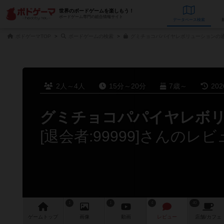
世界のボードゲームを楽しもう！
ボードゲーム専門の総合情報サイト
データベース
検
ボドゲーマTOP
ボードゲームの検索
グミチョコパパイヤレボリューションの通
2人～4人
15分～20分
7歳～
20
グミチョコパパイヤレボ
[退会者:99999]さんのレ
1
1
4
40
ゲーム
トップ
画像
動画
レビュー
店舗/
カフェ