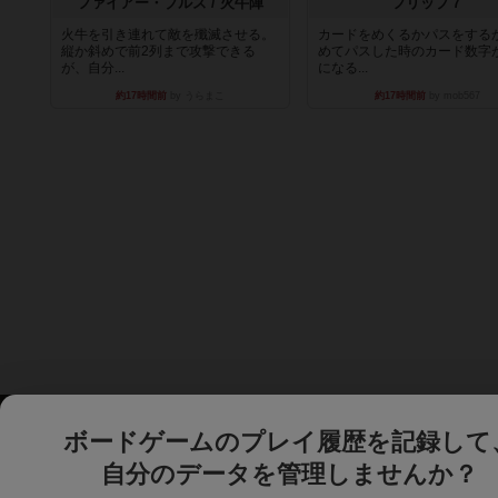
ファイアー・ブルズ / 火牛陣
フリップ７
火牛を引き連れて敵を殲滅させる。
カードをめくるかパスをする
縦か斜めで前2列まで攻撃できる
めてパスした時のカード数字
が、自分...
になる...
約17時間前
by うらまこ
約17時間前
by mob567
ボードゲームのプレイ履歴を記録して
自分のデータを管理しませんか？