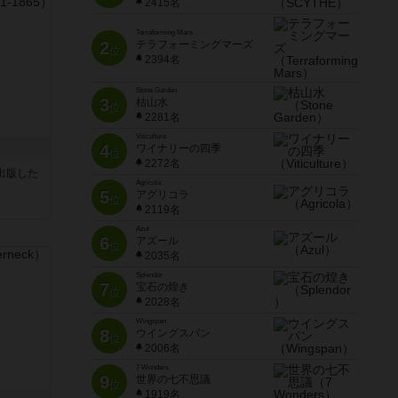
2415名
Terraforming Mars
2
テラフォーミングマーズ
位
2394名
Stone Garden
3
枯山水
位
2281名
Viticulture
4
ワイナリーの四季
位
2272名
sが出版した
Agricola
5
アグリコラ
位
2119名
Azul
6
アズール
位
2035名
Splendor
7
宝石の煌き
位
2028名
Wingspan
8
ウイングスパン
位
2006名
7 Wonders
9
世界の七不思議
位
1919名