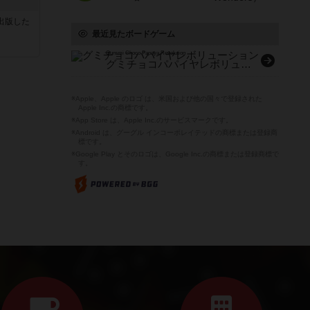
sが出版した
最近見たボードゲーム
Gummi Choco Papaya Revolution
グミチョコパパイヤレボリューション
※Apple、Apple のロゴ は、米国および他の国々で登録された
Apple Inc.の商標です。
※App Store は、Apple Inc.のサービスマークです。
※Android は、グーグル インコーポレイテッドの商標または登録商
標です。
※Google Play とそのロゴは、Google Inc.の商標または登録商標で
す。