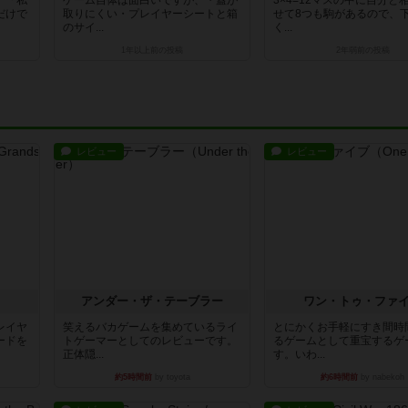
、「私
ゲーム自体は面白いですが、・蓋が
3×4=12マスの中に自分と
だけで
取りにくい・プレイヤーシートと箱
せて8つも駒があるので、
のサイ...
く...
1年以上前
の投稿
2年弱前
の投稿
レビュー
レビュー
アンダー・ザ・テーブラー
ワン・トゥ・ファ
レイヤ
笑えるバカゲームを集めているライ
とにかくお手軽にすき間時
ードを
トゲーマーとしてのレビューです。
るゲームとして重宝するゲ
正体隠...
す。いわ...
約5時間前
by toyota
約6時間前
by nabekoh