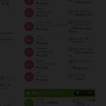
3
相手合わ
位
下手に動
2528名
Battle Line
4
バトルライン
位
2377名
Terraforming Mars
5
テラフォーミングマーズ
位
2370名
6 nimmt!
6
ニムト
位
2201名
Carcassonne
7
カルカソンヌ
位
2190名
Wingspan
8
ウイングスパン
位
2149名
Azul
9
アズール
位
イブ
1903名
間をうめ
ームで
興味ありランキング
トップ50
SCYTHE
1
サイズ -大鎌戦役-
位