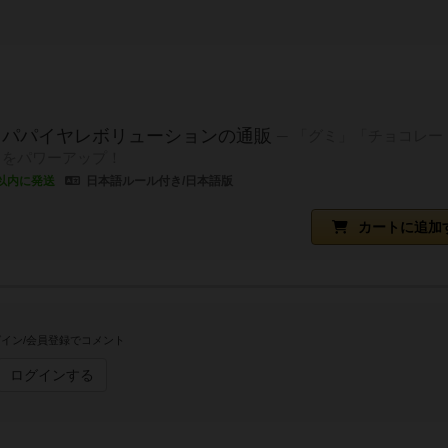
コパパイヤレボリューションの通販
「グミ」「チョコレー
」をパワーアップ！
以内に発送
日本語ルール付き/日本語版
カートに追加
イン/会員登録でコメント
ログインする