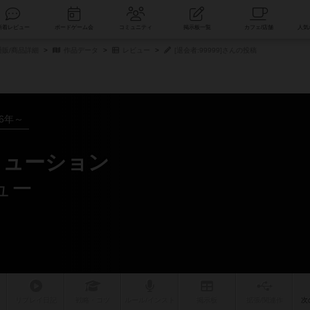
索
新着レビュー
ボードゲーム会
コミュニティ
掲示板一覧
販/商品詳細
作品データ
レビュー
[退会者:99999]さんの投稿
26年～
リューション
ビュー
リプレイ
日記
戦略
・コツ
ルール
/インスト
掲示板
拡張/関連
作
次