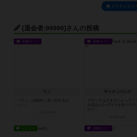
グミチョコパ
[退会者:99999]さんの投稿
戦略やコツ
戦略やコツ
ウノ
ザックンパック
「ウノ」は絶対に 言い忘れるな
ブロックは大きさによってト
ッ！！
の荷台の1〜5マスを使うので
のブ...
12日前
の投稿
15日前
の投稿
レビュー
戦略やコツ