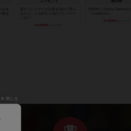
コンセプト
海兵隊
かを決
親のプレイヤーがお題を決めて限ら
1988年にVictory Game
が得点
れたヒントの中から他のプレイヤー
『Leathernec...
に当て...
約18時間前
by Chaco
約18時間前
by mob567
閉じる
、