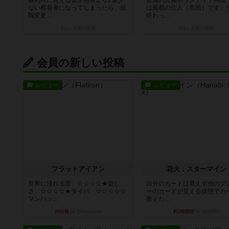
勝利時に貰える金が他者より2金少
普通の人狼やワンナイト同様
ない横着者になってしまったら、役
は風都の住人（市民）です」
職変更...
終わっ...
約1ヶ月前
の投稿
約1ヶ月前
の投稿
会員の新しい投稿
レビュー
レビュー
フラットアイアン
花火：スターマイン
世界に浸れる度 ☆☆☆☆★楽し
自分のカードは見えず他のプ
さ ☆☆☆☆★タイパ ☆☆☆☆☆
ーのカードが見える状態でカ
マンハッ...
教えた...
29分前
by DKnewyork
約2時間前
by mob567