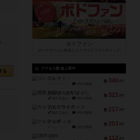
ト」
ボドファン
ボードゲームに特化したクラウドファンディング
アクセス数 急上昇中
する
コレクト！
340
PT
紹介文なし
1件の投稿
無限まちがいさがし
322
PT
紹介文あり
2件の投稿
ガルフストライク
217
PT
紹介文あり
1件の投稿
クルティボ
203
PT
紹介文なし
1件の投稿
1809
112
PT