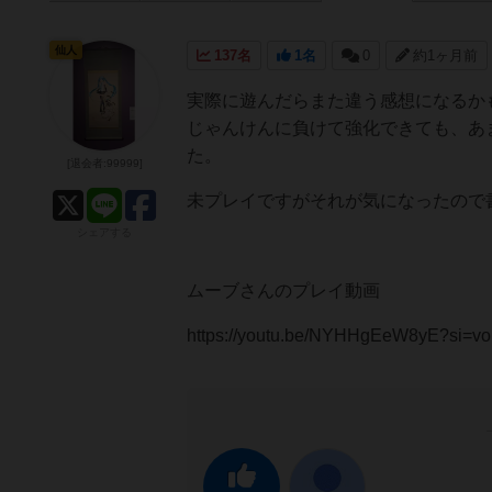
仙人
137名
1名
0
約1ヶ月前
実際に遊んだらまた違う感想になるかも
じゃんけんに負けて強化できても、あ
た。
[退会者:99999]
未プレイですがそれが気になったので
シェアする
ムーブさんのプレイ動画
https://youtu.be/NYHHgEeW8yE?si=v