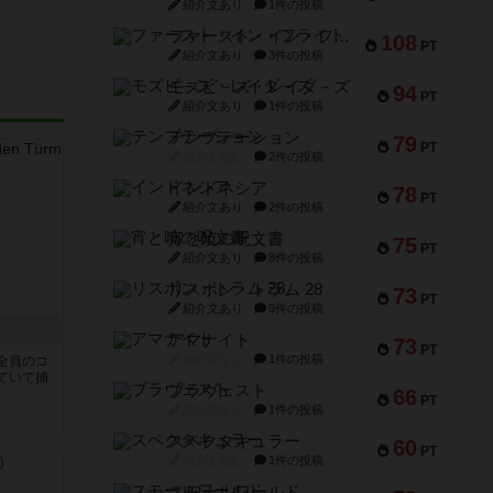
紹介文あり
1件の投稿
ファースト・イン・フライト
108
PT
紹介文あり
3件の投稿
モズビ－ズ・レイダ－ズ
94
PT
紹介文あり
1件の投稿
テンプテーション
79
PT
紹介文なし
2件の投稿
インドネシア
78
PT
紹介文あり
2件の投稿
宵と暁の呪文書
75
PT
紹介文あり
8件の投稿
リスボン・トラム 28
73
PT
紹介文あり
9件の投稿
アマナイト
73
PT
紹介文なし
1件の投稿
全員のコ
ていて捕
ブラヴェスト
66
PT
紹介文なし
1件の投稿
スペクタキュラー
60
PT
紹介文なし
1件の投稿
スモールワールド