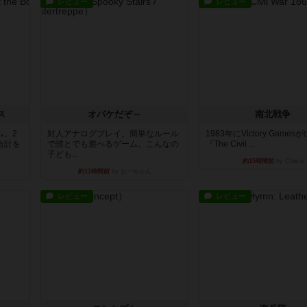
レビュー
レビュー
ス
オバケだぞ～
南北戦争
ム。2
対人アナログプレイ。簡単なルール
1983年にVictory Game
合計を
で誰とでも遊べるゲーム。こんなの
『The Civil ...
子ども...
約15時間前
by Chaco
約11時間前
by おーちゃん
レビュー
レビュー