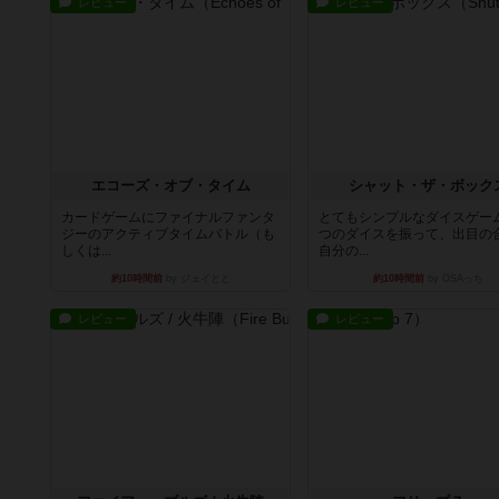
レビュー
レビュー
エコーズ・オブ・タイム
シャット・ザ・ボック
カードゲームにファイナルファンタ
とてもシンプルなダイスゲー
ジーのアクティブタイムバトル（も
つのダイスを振って、出目の
しくは...
自分の...
約10時間前
by ジェイとと
約10時間前
by OSAっち
レビュー
レビュー