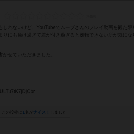
しれないけど、YouTubeでムーブさんのプレイ動画を観た限
まりにも負け過ぎて差が付き過ぎると逆転できない所が気にな
書かせていただきました。
oULTu7tK7jDjCbr
この投稿に
1
名が
ナイス！
しました