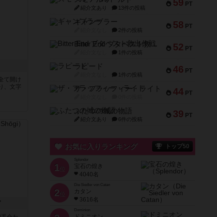
59
PT
紹介文あり
13件の投稿
ギャンブラー
58
PT
紹介文なし
2件の投稿
Bitter End ブタペスト救出作戦
52
PT
紹介文なし
1件の投稿
ラピード
46
PT
紹介文なし
1件の投稿
全て開け
り、文字
ザ・フラッフィー・ライト
44
PT
紹介文なし
0件の投稿
ふたつの城の物語
39
PT
紹介文あり
6件の投稿
お気に入りランキング
トップ50
Splendor
1
宝石の煌き
位
4040名
Die Siedler von Catan
2
カタン
位
3616名
ぎ
Dominion
ドミニオン