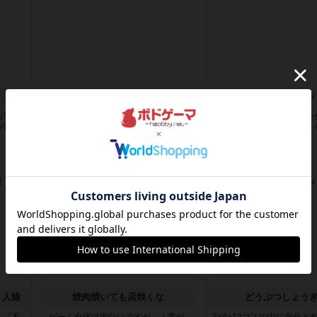
コトバーテル
あいうえバトル
り戦は
以前遊んだ時にパートナーがやった
このゲームは自分の文字を
が脱落
のですが、カードを引いて2文字目
られると脱落します。つま
を『ま...
の数＝...
約1ヶ月前
の投稿
約1ヶ月前
の投稿
レビュー
レビュー
ト人狼
焼肉焼いても店焼くな
どうぶつしょう