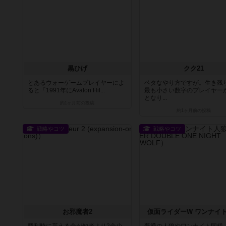
黒ひげ
クク21
とあるウォーゲームプレイヤーによ
ベタなやり方ですが。生き残
ると「1991年にAvalon Hil...
最も小さい数字のプレイヤー
となり...
約1ヶ月前
の投稿
約1ヶ月前
の投稿
戦略やコツ
戦略やコツ
お邪魔者2
仮面ライダーW ワンナイ