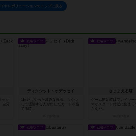
パイヤレボリューションのトップに戻る
戦略やコツ
戦略やコツ
ディクシット：オデッセイ
さまよえる塔
ラック
1回だけやった邪道な戦法。もう少
ゲーム開始時はプレイヤー
、自分
しで優勝する人が出したカードを当
マがスタート付近に集まっ
てる時...
らえや...
26日前
の投稿
29日前
の投稿
戦略やコツ
戦略やコツ