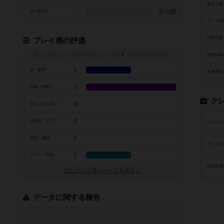
参加人数
-
非公開
1点の人
プレイ時
対象年齢
プレイ感の評価
トグルスイッチを押すとプレイ感（
※
）の投票ができます
発売時期
1
運・確率
参考価格
2
戦略・判断力
ク
0
交渉・立ち回り
0
心理戦・ブラフ
ゲームデ
0
攻防・戦闘
アートワ
1
アート・外見
関連企業
似たプレイ感のゲームを探す→
データに関する報告