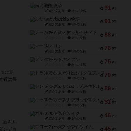
南北戦争
91
PT
紹介文あり
1件の投稿
ふたつの城の物語
91
PT
紹介文あり
6件の投稿
ノームズ・アット・ナイト
88
PT
紹介文なし
1件の投稿
マーリン
76
PT
紹介文あり
6件の投稿
フラットアイアン
75
PT
紹介文なし
2件の投稿
いった新
トランスオリエント・エクスプレス
70
PT
紹介文なし
1件の投稿
険者は毎
アンブッシュ！：ムーブアウト！
59
PT
紹介文あり
1件の投稿
キャプテン・フリップ：イスラ・ボンバ
51
PT
紹介文なし
2件の投稿
ガルフストライク
46
PT
紹介文あり
1件の投稿
、新ギル
エコーズ・オブ・タイム
45
ダンジョ
PT