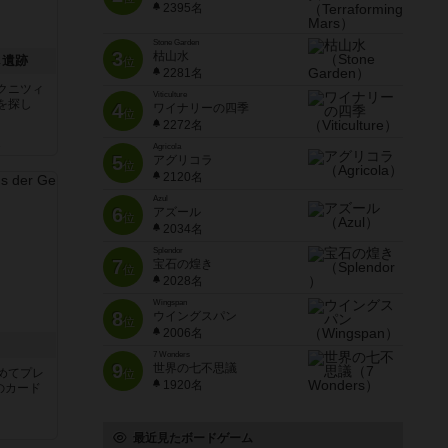
2395名
Stone Garden
3
枯山水
し遺跡
位
2281名
クニツィ
Viticulture
を探し
4
ワイナリーの四季
位
2272名
ん
Agricola
5
アグリコラ
位
2120名
Azul
6
アズール
位
2034名
Splendor
7
宝石の煌き
位
2028名
Wingspan
8
ウイングスパン
位
2006名
き
7 Wonders
9
世界の七不思議
めてプレ
位
1920名
のカード
最近見たボードゲーム