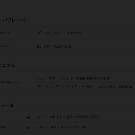
ーマ/フレーバー
ファンタジー（Fantasy）
基本テーマ
冒険（Adventure）
基本目的
カニクス
ハンドマネージメント（Hand Management）
源等の獲得ルール
デッキビルディング（デッキ構築）（Deck / Pool Building
品データ
ギルドユナイト：霊樹の幻想郷（拡張）
GUILD UNITE: Expansion Set
題表記