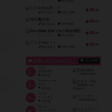
紹介文なし
8件の投稿
スカルキング
45
PT
紹介文あり
12件の投稿
海兵隊
45
PT
紹介文あり
1件の投稿
Bitter End ブタペスト救出作戦
45
PT
紹介文なし
1件の投稿
ドコジャン
42
PT
紹介文あり
10件の投稿
お気に入りランキング
トップ50
Splendor
1
宝石の煌き
位
4041名
Die Siedler von Catan
2
カタン
位
3616名
Dominion
3
ドミニオン
位
2530名
Battle Line
4
バトルライン
位