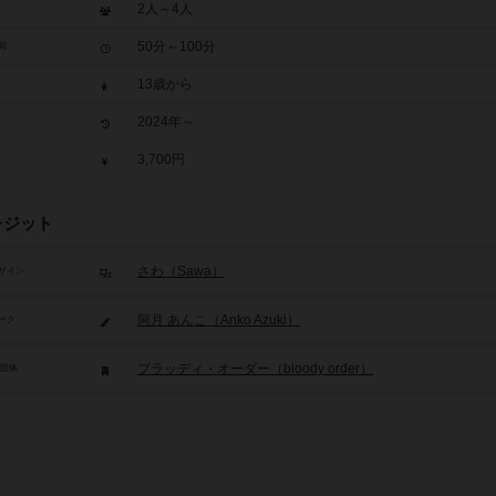
2人～4人
50分～100分
間
13歳から
2024年～
3,700円
レジット
さわ（Sawa）
ザイン
阿月 あんこ（Anko Azuki）
ーク
ブラッディ・オーダー（bloody order）
/団体