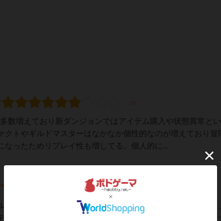
ドが多数増えており新ダンジョンではアイテム購入や状態異常と
ァクトやギルドマスターはなかなか個性的なのが増えており冒
なったためリプレイ性も増してる。個人的に...
ルドユナイトの拡張個人的には待望の作品今回は新ダンジョン
テム、状態異常が追加された大規模な拡張となっている特に新