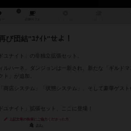
1
ュー
店舗/
カフェ
リプレイ
日記
戦略
・コツ
ルール
び団結"ﾕﾅｲﾄ"せよ！
ドユナイト」の非独立拡張セット。
ィルハーネ。ダンジョンは一新され、新たな「ギルドマ
クト」が追加。
「商店システム」「状態システム」、そして豪華ゲスト
。
ドユナイト」拡張セット、ここに登場！
上記文章の執筆にご協力くださった方
さわ