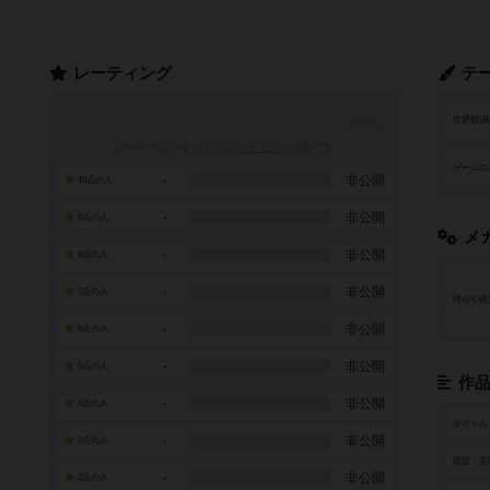
レーティング
テ
世界観/
レーティングを行うには
ログイン
が必要です
ゲームの
-
非公開
10点の人
-
非公開
9点の人
メ
-
非公開
8点の人
-
非公開
7点の人
得点や資
-
非公開
6点の人
-
非公開
5点の人
作
-
非公開
4点の人
タイトル
-
非公開
3点の人
原題・英
-
非公開
2点の人