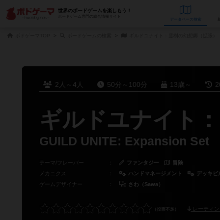
世界のボードゲームを楽しもう！
ボードゲーム専門の総合情報サイト
データベース
検
ボドゲーマTOP
ボードゲームの検索
ギルドユナイト：霊樹の幻想郷（拡張）
2人～4人
50分～100分
13歳～
2
ギルドユナイト：
GUILD UNITE: Expansion Set
テーマ/フレーバー
：
ファンタジー
冒険
メカニクス
：
ハンドマネージメント
デッキビ
ゲームデザイナー
：
さわ（Sawa）
レーティン