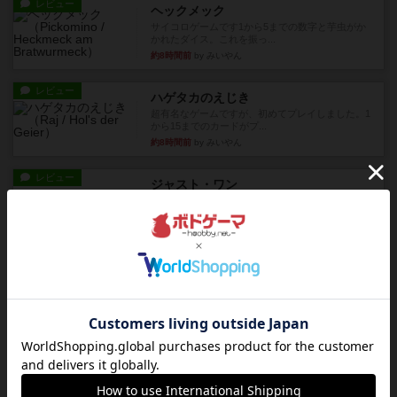
レビュー
ヘックメック
サイコロゲームです1から5までの数字と芋虫がか
かれたダイス。これを振っ...
約8時間前
by みいやん
レビュー
ハゲタカのえじき
超有名なゲームですが、初めてプレイしました。1
から15までのカードがプ...
約8時間前
by みいやん
レビュー
ジャスト・ワン
まぁ面白かった‼️よくテレビとかのバラエティなん
かで、お題がわからずに...
約8時間前
by みいやん
レビュー
ピタッコカルタ
ボドゲ相席会でプレイしましたひらがなが書かれ
たカードを2枚まで手をつけ...
約8時間前
by みいやん
ルール/インスト
画像付き
充実
ノームズ・アット・ナイト
ベネボレンス女王は、忠実な臣民を称えるための