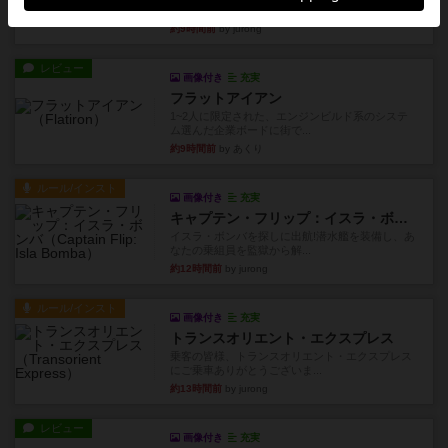
祝宴を開こうとしています。...
約9時間前
by jurong
レビュー
画像付き
充実
フラットアイアン
1~2人に限定された、エンジンビルド系のシステ
ム選んだ企業ボードに街で...
約9時間前
by あくり
ルール/インスト
画像付き
充実
キャプテン・フリップ：イスラ・ボンバ
イスラ・ボンバを探しに出航!潜水艦を装備し、あ
なたの乗組員を監獄から解...
約12時間前
by jurong
ルール/インスト
画像付き
充実
トランスオリエント・エクスプレス
乗客の皆様、トランスオリエント・エクスプレス
にご乗車ありがとうございま...
約13時間前
by jurong
レビュー
画像付き
充実