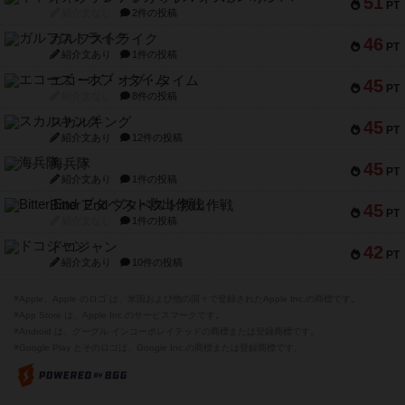
51
PT
紹介文なし
2件の投稿
ガルフストライク
46
PT
紹介文あり
1件の投稿
エコーズ・オブ・タイム
45
PT
紹介文なし
8件の投稿
スカルキング
45
PT
紹介文あり
12件の投稿
海兵隊
45
PT
紹介文あり
1件の投稿
Bitter End ブタペスト救出作戦
45
PT
紹介文なし
1件の投稿
ドコジャン
42
PT
紹介文あり
10件の投稿
※Apple、Apple のロゴ は、米国および他の国々で登録されたApple Inc.の商標です。
※App Store は、Apple Inc.のサービスマークです。
※Android は、グーグル インコーポレイテッドの商標または登録商標です。
※Google Play とそのロゴは、Google Inc.の商標または登録商標です。