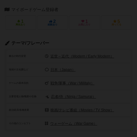
マイボードゲーム登録者
1
2
1
5
興味あり
経験あり
お気に入り
持ってる
テーマ/フレーバー
近世～近代（Modern / Early Modern）
舞台の時代背景
日本（Japan）
地域や文化圏など
戦争/軍事（War / Militaly）
ゲームの基本目的
忍者/侍（Ninja / Samurai）
主要登場人物/職業や生物
映画/テレビ番組（Movies / TV Show）
政治経済/各種産業
ウォーゲーム（War Game）
その他のコンセプト