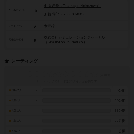
中澤 孝継（Takatsugu Nakazawa）
ゲームデザイン
加藤 伸郎（Nobuo Kato）
未登録
アートワーク
株式会社シミュレーションジャーナル
関連企業/団体
（Simulation Journal co.)
レーティング
レーティングを行うには
ログイン
が必要です
-
非公開
10点の人
-
非公開
9点の人
-
非公開
8点の人
-
非公開
7点の人
-
非公開
6点の人