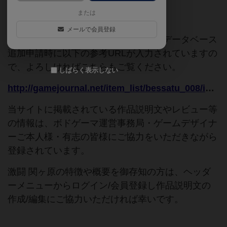
または
ご協力ください
メールで会員登録
このページは情報が不足しています。データベース
追加申請時に以下の参考URLが入力されていますの
で、よろしければこちらもご覧ください。
しばらく表示しない
http://gamejournal.net/item_list/bessatu_008/index.html
当サイトに掲載されている作品説明文やレビュー等
の情報は、ボドゲーマ運営事務局・ゲームデザイナ
ーご本人様・有志の皆様にご協力をいただきながら
登録されています。
激闘 関ヶ原の特徴や概要を御存知の方は、ヘッダ
ーメニューからログイン/会員登録し作品説明文の
作成/編集にご協力いただければ幸いです。