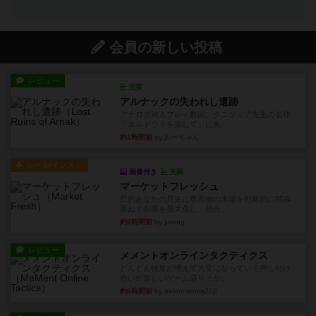
会員の新しい投稿
レビュー
充実
アルナックの失われし遺跡
アナログ対人プレイ数回。クニツィア先生の名作
「エルドラドを探して」にあ...
約1時間前
by おーちゃん
ルール/インスト
画像付き
充実
マーケットフレッシュ
目的あなたの店先に農産物の木箱を戦略的に積み
重ねて在庫を最大化し、競合...
約6時間前
by jurong
レビュー
メメントオンラインタクティクス
どんどん物量が増えて大変になっていく押し付け
合いが楽しいゲーム盛り上が...
約6時間前
by nekomanma222