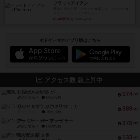
フラットアイアン
世界に浸れる度 ☆☆☆☆★楽しさ ☆☆☆☆★
タイパ ☆☆☆☆☆マンハッ...
約14時間前
by DKnewyork
ボドゲーマのアプリ版はこちら
アクセス数 急上昇中
無限まちがいさがし
574
PT
紹介文あり
2件の投稿
リワイルド：サウスアメリカ
389
PT
紹介文なし
2件の投稿
アンダー・ザ・テーブラー
378
PT
紹介文あり
1件の投稿
宵と暁の呪文書
133
PT