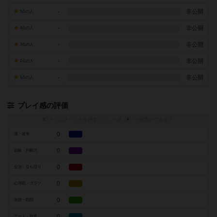
-
非公開
5点の人
-
非公開
4点の人
-
非公開
3点の人
-
非公開
2点の人
-
非公開
1点の人
プレイ感の評価
トグルスイッチを押すとプレイ感（
※
）の投票ができます
0
運・確率
0
戦略・判断力
0
交渉・立ち回り
0
心理戦・ブラフ
0
攻防・戦闘
0
アート・外見