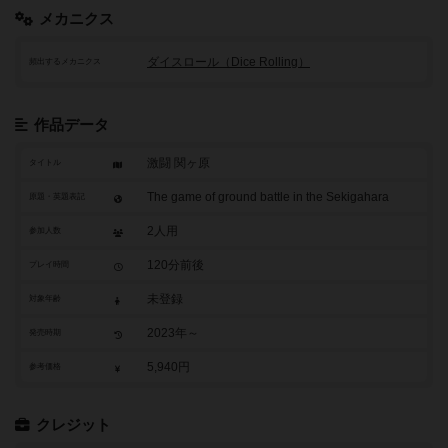
メカニクス
ダイスロール（Dice Rolling）
頻出するメカニクス
作品データ
激闘 関ヶ原
タイトル
The game of ground battle in the Sekigahara
原題・英題表記
2人用
参加人数
120分前後
プレイ時間
未登録
対象年齢
2023年～
発売時期
5,940円
参考価格
クレジット