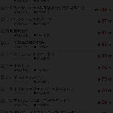
紹介文あり
8件の投稿
セミファイナル ～お前はまだ生きている～
103
PT
紹介文あり
1件の投稿
ワン・トゥ・ファイブ
97
PT
紹介文あり
1件の投稿
南北戦争
91
PT
紹介文あり
1件の投稿
ふたつの城の物語
91
PT
紹介文あり
6件の投稿
ノームズ・アット・ナイト
88
PT
紹介文なし
1件の投稿
マーリン
76
PT
紹介文あり
6件の投稿
フラットアイアン
75
PT
紹介文なし
2件の投稿
トランスオリエント・エクスプレス
70
PT
紹介文なし
1件の投稿
アンブッシュ！：ムーブアウト！
59
PT
紹介文あり
1件の投稿
キャプテン・フリップ：イスラ・ボンバ