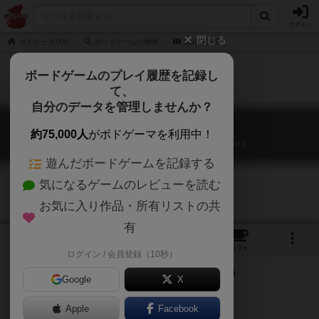
ログイン
閉じる
ボドゲーマTOP
ボードゲームの検索
激闘 関ヶ原
ボードゲームのプレイ履歴を記録し
て、
自分のデータを管理しませんか？
激闘 関ヶ原
約75,000人
がボドゲーマを利用中！
The game of ground battle in the Sekigahara
遊んだボードゲームを記録する
気になるゲームのレビューを読む
お気に入り作品・所有リストの共
有
1
トップ
画像
動画
レビュー
カフェ
ログイン / 会員登録（10秒）
どうする家康？どうなる関ヶ原！？
Google
X
Apple
Facebook
ゲームジャーナル別冊