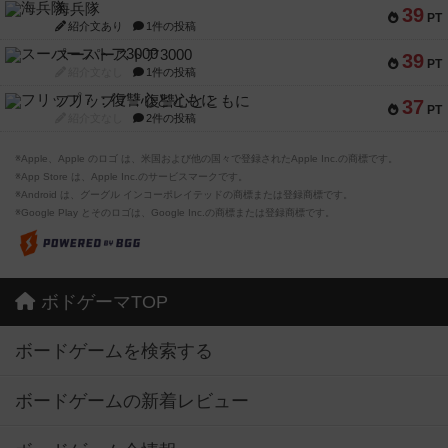
海兵隊
39
PT
紹介文あり
1件の投稿
スーパーストア3000
39
PT
紹介文なし
1件の投稿
フリップ７：復讐心とともに
37
PT
紹介文なし
2件の投稿
※Apple、Apple のロゴ は、米国および他の国々で登録されたApple Inc.の商標です。
※App Store は、Apple Inc.のサービスマークです。
※Android は、グーグル インコーポレイテッドの商標または登録商標です。
※Google Play とそのロゴは、Google Inc.の商標または登録商標です。
ボドゲーマTOP
ボードゲームを検索する
ボードゲームの新着レビュー