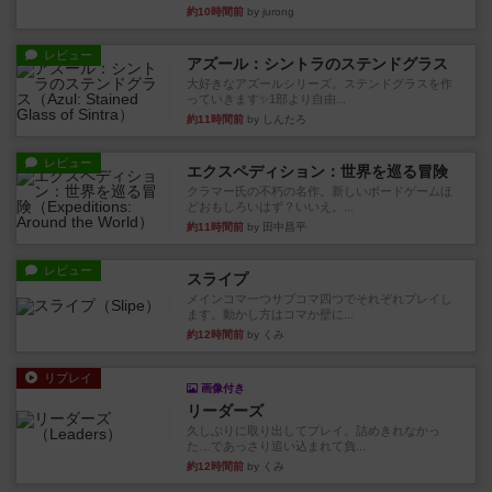
約10時間前
by jurong
レビュー
アズール：シントラのステンドグラス
大好きなアズールシリーズ。ステンドグラスを作
っていきます✨1部より自由...
約11時間前
by しんたろ
レビュー
エクスペディション：世界を巡る冒険
クラマー氏の不朽の名作。新しいボードゲームほ
どおもしろいはず？いいえ。...
約11時間前
by 田中昌平
レビュー
スライプ
メインコマ一つサブコマ四つでそれぞれプレイし
ます。動かし方はコマか壁に...
約12時間前
by くみ
リプレイ
画像付き
リーダーズ
久しぶりに取り出してプレイ。詰めきれなかっ
た…であっさり追い込まれて負...
約12時間前
by くみ