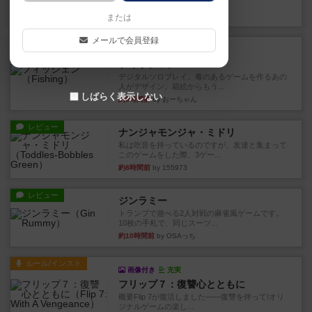
やつを決めるというより、ジ...
約3時間前
by わー
または
メールで会員登録
レビュー
充実
フィッシェン
デジタルソロプレイ。毒のあるゲームを作るあの
人がデザイン。箱絵からもう...
しばらく表示しない
約5時間前
by おーちゃん
レビュー
ナンジャモンジャ・ミドリ
私は吃音を持っているのですが、友達と集まって
このゲームをした際、3ゲー...
約8時間前
by 155973
レビュー
ジンラミー
トランプで遊べる2人対戦の麻雀風ゲームです。
10枚の手札で、同じスーツ...
約10時間前
by OSAっち
ルール/インスト
画像付き
充実
フリップ７：復讐心とともに
概要Flip 7が復活しました――復讐を伴って!オリ
ジナルゲームの楽し...