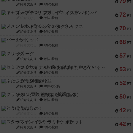
79
PT
紹介文あり
1件の投稿
キャプテン・フリップ：イスラ・ボンバ
72
PT
紹介文なし
2件の投稿
メメントオンラインタクティクス
70
PT
紹介文あり
4件の投稿
パーミッド
68
PT
紹介文なし
1件の投稿
クリーグ
57
PT
紹介文あり
1件の投稿
セミファイナル ～お前はまだ生きている～
53
PT
紹介文あり
1件の投稿
ふたつの街の物語
52
PT
紹介文あり
18件の投稿
クランク! ：冒険者たち（拡張）
50
PT
紹介文あり
4件の投稿
とうほうの！
42
PT
紹介文なし
1件の投稿
スターマイン・ラミー ポケット
42
PT
紹介文あり
2件の投稿