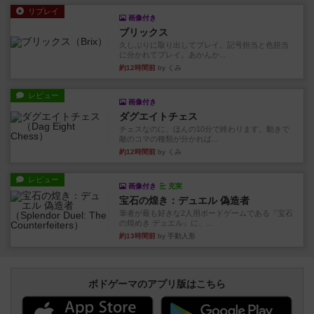
リプレイ
画像付き
ブリックス
久しぶりに取り出してプレイ。記号担当と色担当
に分かれてプレイ。あかんか...
約12時間前
by くみ
レビュー
画像付き
ダグエイトチェス
チェスなのに、ほんの10分で終わります。動きで
敵のコマの種類が分かれば...
約12時間前
by くみ
レビュー
画像付き
充実
宝石の煌き：デュエル 偽造者
筆者が最も好きな2人用ボードゲームである『宝石
の煌めき デュエル』に、...
約13時間前
by 手動人形
ボドゲーマのアプリ版はこちら