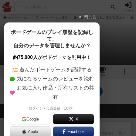
ログイン
閉じる
ボドゲーマTOP
ボードゲームの検索
午前１時の大脱走の通販/商品詳細
ボードゲームのプレイ履歴を記録し
て、
午前１時の大脱走
自分のデータを管理しませんか？
0件のルール/インスト
約75,000人
がボドゲーマを利用中！
遊んだボードゲームを記録する
2
4
31
トップ
画像
動画
レビュー
カフェ
気になるゲームのレビューを読む
お気に入り作品・所有リストの共
午前１時の大脱走のトップに戻る
有
ログイン / 会員登録（10秒）
会員の新しい投稿
Google
X
レビュー
マスクメン
Apple
Facebook
マスクメンすごい好き（プロレスも好き）。強い