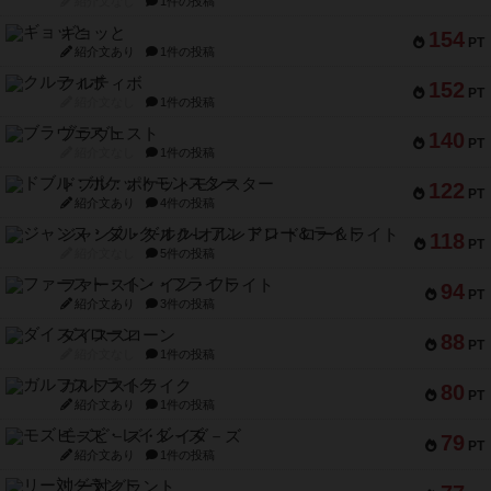
紹介文なし
1件の投稿
ギョッと
154
PT
紹介文あり
1件の投稿
クルティボ
152
PT
紹介文なし
1件の投稿
ブラヴェスト
140
PT
紹介文なし
1件の投稿
ドブル：ポケットモンスター
122
PT
紹介文あり
4件の投稿
ジャンヌ・ダルク-オルレアン ドロー＆ライト
118
PT
紹介文なし
5件の投稿
ファースト・イン・フライト
94
PT
紹介文あり
3件の投稿
ダイススローン
88
PT
紹介文なし
1件の投稿
ガルフストライク
80
PT
紹介文あり
1件の投稿
モズビ－ズ・レイダ－ズ
79
PT
紹介文あり
1件の投稿
リー対グラント