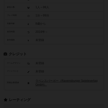
1人～99人
参加人数
1分～99分
プレイ時間
8歳から
対象年齢
2019年～
発売時期
未登録
参考価格
クレジット
未登録
ゲームデザイン
未登録
アートワーク
ラベンスバーガー（Ravensburger Spieleverlag
関連企業/団体
GmbH）
レーティング