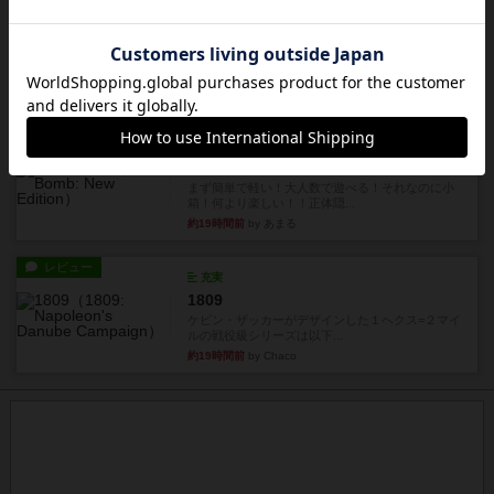
リプレイ
画像付き
タイムボム
僕はホントに嘘が下手なようで、すぐバレますみ
んなホント、嘘が上手ですよ...
約19時間前
by あまる
レビュー
画像付き
タイムボム
まず簡単で軽い！大人数で遊べる！それなのに小
箱！何より楽しい！！正体隠...
約19時間前
by あまる
レビュー
充実
1809
ケビン・ザッカーがデザインした１ヘクス=２マイ
ルの戦役級シリーズは以下...
約19時間前
by Chaco