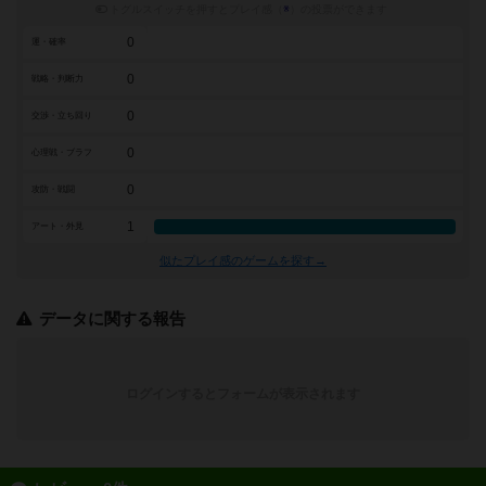
トグルスイッチを押すとプレイ感（
※
）の投票ができます
0
運・確率
0
戦略・判断力
0
交渉・立ち回り
0
心理戦・ブラフ
0
攻防・戦闘
1
アート・外見
似たプレイ感のゲームを探す→
データに関する報告
ログインするとフォームが表示されます