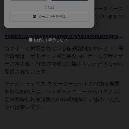
または
このページは情報が不足しています。データベース
追加申請時に以下の参考URLが入力されていますの
メールで会員登録
で、よろしければこちらもご覧ください。
https://www.ravensburger.org/uk/products/gravitrax/gravitrax-starter-set/gravitrax-starter-set-27597/index.html
しばらく表示しない
当サイトに掲載されている作品説明文やレビュー等
の情報は、ボドゲーマ運営事務局・ゲームデザイナ
ーご本人様・有志の皆様にご協力をいただきながら
登録されています。
グラビトラックス スターターセットの特徴や概要
を御存知の方は、ヘッダーメニューからログイン/
会員登録し作品説明文の作成/編集にご協力いただ
ければ幸いです。