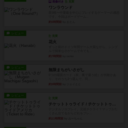
画像付き
充実
ワンラウンド
星5軽〜中量級を中心にプレイするゲーマーの感想
です。今回はボードゲーム...
約5時間前
by おとん
レビュー
充実
花火
ずっと前のドイツ年間ゲーム大賞ながら、シンプ
ルで簡単な小ゲームで今でも...
約7時間前
by tamio
レビュー
無限まちがいさがし
6つの場面カード（表、裏で違う絵）が何枚かあ
り、そのうち3つ選んで、同...
約9時間前
by ジェイとと
レビュー
充実
チケットトゥライド / チケットトゥライドアメリカ
デジタルソロプレイ。元祖チケライ？マップがた
くさん出てるからどれをプレ...
約11時間前
by おーちゃん