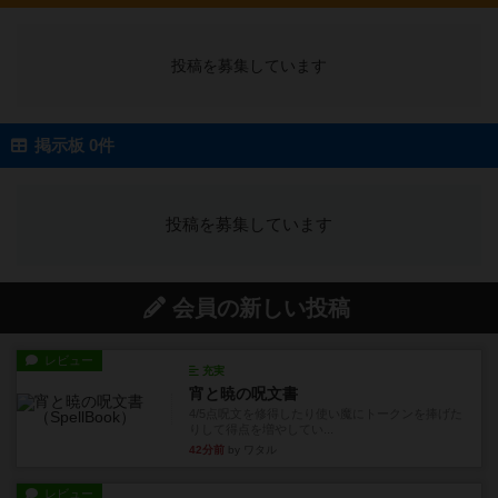
投稿を募集しています
掲示板 0件
投稿を募集しています
会員の新しい投稿
レビュー
充実
宵と暁の呪文書
4/5点呪文を修得したり使い魔にトークンを捧げた
りして得点を増やしてい...
42分前
by ワタル
レビュー