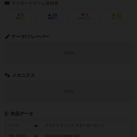
マイボードゲーム登録者
9
18
3
12
興味あり
経験あり
お気に入り
持ってる
テーマ/フレーバー
未登録
メカニクス
未登録
作品データ
グラビトラックス スターターセット
タイトル
GraviTrax Starter Set
原題・英題表記