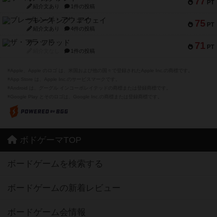
77
PT
紹介文あり
1件の投稿
ブレーキング・アウェイ
75
PT
紹介文あり
4件の投稿
ザ・フラッド
71
PT
紹介文なし
1件の投稿
※Apple、Apple のロゴ は、米国および他の国々で登録されたApple Inc.の商標です。
※App Store は、Apple Inc.のサービスマークです。
※Android は、グーグル インコーポレイテッドの商標または登録商標です。
※Google Play とそのロゴは、Google Inc.の商標または登録商標です。
ボドゲーマTOP
ボードゲームを検索する
ボードゲームの新着レビュー
ボードゲーム会情報