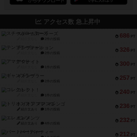
アクセス数 急上昇中
スチームローラーズ
686
PT
紹介文なし
2件の投稿
テンプテーション
326
PT
紹介文なし
2件の投稿
アマナイト
300
PT
紹介文なし
1件の投稿
ギャンブラー
257
PT
紹介文なし
2件の投稿
コレクト！
240
PT
紹介文なし
1件の投稿
トリオンフ ア マレンゴ
236
PT
紹介文あり
1件の投稿
エレメンツ
232
PT
紹介文あり
4件の投稿
バー！パーティー
212
PT