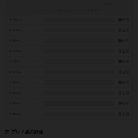
レーティングを行うには
ログイン
が必要です
-
非公開
10点の人
-
非公開
9点の人
-
非公開
8点の人
-
非公開
7点の人
-
非公開
6点の人
-
非公開
5点の人
-
非公開
4点の人
-
非公開
3点の人
-
非公開
2点の人
-
非公開
1点の人
プレイ感の評価