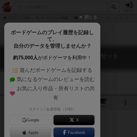
ログイン
閉じる
ボドゲーマTOP
ボードゲームの検索
グラビトラックス スターターセット
ボードゲームのプレイ履歴を記録し
て、
自分のデータを管理しませんか？
グラビトラックス スターターセット
約75,000人
がボドゲーマを利用中！
GraviTrax Starter Set
遊んだボードゲームを記録する
気になるゲームのレビューを読む
お気に入り作品・所有リストの共
有
1
4
トップ
画像
動画
レビュー
カフェ
ログイン / 会員登録（10秒）
Google
X
Apple
ご協力ください
Facebook