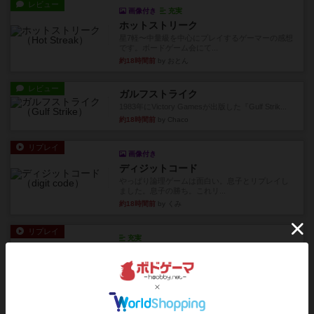
レビュー
画像付き
充実
ホットストリーク
星7軽〜中量級を中心にプレイするゲーマーの感想
です。ボードゲーム会にて...
約18時間前
by おとん
レビュー
ガルフストライク
1983年にVictory Gamesが出版した『Gulf Strik...
約18時間前
by Chaco
リプレイ
画像付き
ディジットコード
やっぱり論理ゲームは面白い。息子とリプレイし
ました。息子の勝ち。これリ...
約18時間前
by くみ
リプレイ
充実
アルゴ
アルゴがとても好きで、たぶんプレイ回数が最も
多いゲームです。なんといっ...
約19時間前
by おとん