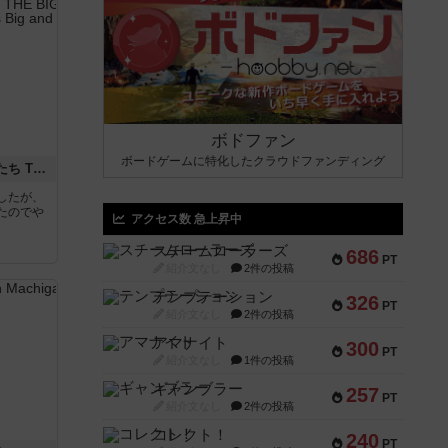
ボドファン
ボードゲームに特化したクラウドファンディング
アグリコラ：牧場の動物たち THE BIG BOX
したが、
たのでや
アクセス数 急上昇中
スチームローラーズ
686
PT
紹介文なし
2件の投稿
テンプテーション
326
PT
紹介文なし
2件の投稿
アマナイト
300
PT
紹介文なし
1件の投稿
ギャンブラー
257
PT
紹介文なし
2件の投稿
コレクト！
240
PT