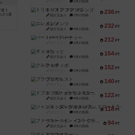
し
紹介文なし
1件の投稿
トリオンフ ア マレンゴ
で違う
236
PT
ち3つ選
紹介文あり
1件の投稿
エレメンツ
232
PT
と
紹介文あり
4件の投稿
バー！パーティー
212
PT
紹介文なし
1件の投稿
ギョッと
154
PT
紹介文あり
1件の投稿
クルティボ
152
PT
紹介文なし
1件の投稿
ブラヴェスト
140
PT
紹介文なし
1件の投稿
ドブル：ポケットモンスター
122
PT
紹介文あり
4件の投稿
ジャンヌ・ダルク-オルレアン ドロー＆ライト
118
PT
紹介文なし
5件の投稿
ファースト・イン・フライト
94
PT
紹介文あり
3件の投稿
ダイススローン