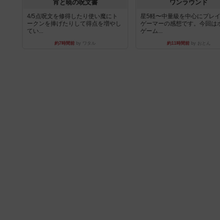
宵と暁の呪文書
ワンラウンド
4/5点呪文を修得したり使い魔にト
星5軽〜中量級を中心にプレ
ークンを捧げたりして得点を増やし
ゲーマーの感想です。今回は
てい...
ゲーム...
約7時間前
by ワタル
約11時間前
by おとん