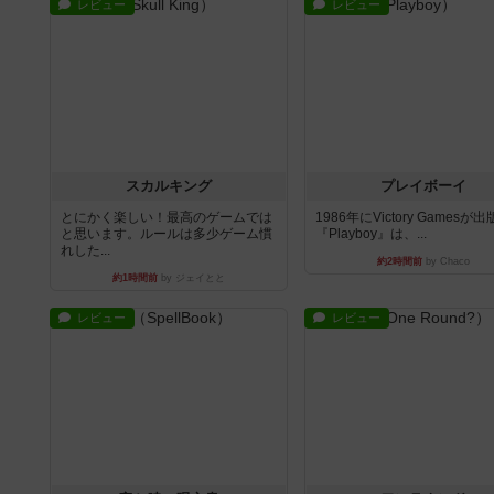
レビュー
レビュー
スカルキング
プレイボーイ
とにかく楽しい！最高のゲームでは
1986年にVictory Gamesが
と思います。ルールは多少ゲーム慣
『Playboy』は、...
れした...
約2時間前
by Chaco
約1時間前
by ジェイとと
レビュー
レビュー