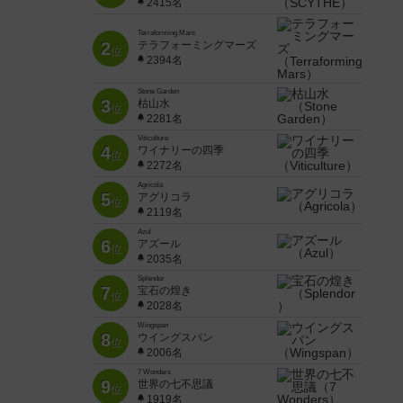
2415名
Terraforming Mars
2
テラフォーミングマーズ
位
2394名
Stone Garden
3
枯山水
位
2281名
Viticulture
4
ワイナリーの四季
位
2272名
Agricola
5
アグリコラ
位
2119名
Azul
6
アズール
位
2035名
Splendor
7
宝石の煌き
位
2028名
Wingspan
8
ウイングスパン
位
2006名
7 Wonders
9
世界の七不思議
位
1919名