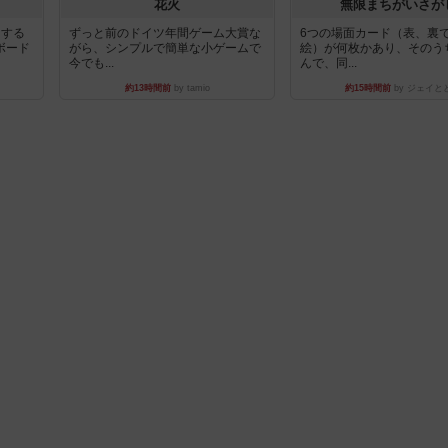
花火
無限まちがいさが
イする
ずっと前のドイツ年間ゲーム大賞な
6つの場面カード（表、裏
ボード
がら、シンプルで簡単な小ゲームで
絵）が何枚かあり、そのう
今でも...
んで、同...
約13時間前
by tamio
約15時間前
by ジェイと