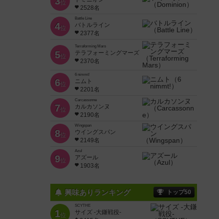
3
位
2528名
Battle Line
4
バトルライン
位
2377名
Terraforming Mars
5
テラフォーミングマーズ
位
2370名
6 nimmt!
6
ニムト
位
2201名
Carcassonne
7
カルカソンヌ
位
2190名
Wingspan
8
ウイングスパン
位
2149名
Azul
9
アズール
位
1903名
興味ありランキング
トップ50
SCYTHE
1
サイズ -大鎌戦役-
位