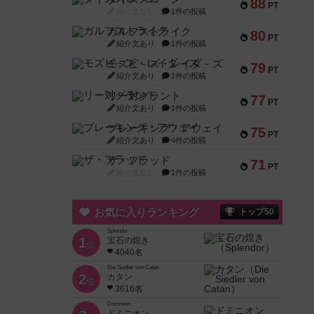
88
PT
紹介文なし
1件の投稿
ガルフストライク
80
PT
紹介文あり
1件の投稿
モズビ－ズ・レイダ－ズ
79
PT
紹介文あり
1件の投稿
リー対グラント
77
PT
紹介文あり
1件の投稿
ブレーキング・アウェイ
75
PT
紹介文あり
4件の投稿
ザ・フラッド
71
PT
紹介文なし
1件の投稿
お気に入りランキング
トップ50
Splendor
1
宝石の煌き
位
4040名
Die Siedler von Catan
2
カタン
位
3616名
Dominion
ドミニオン