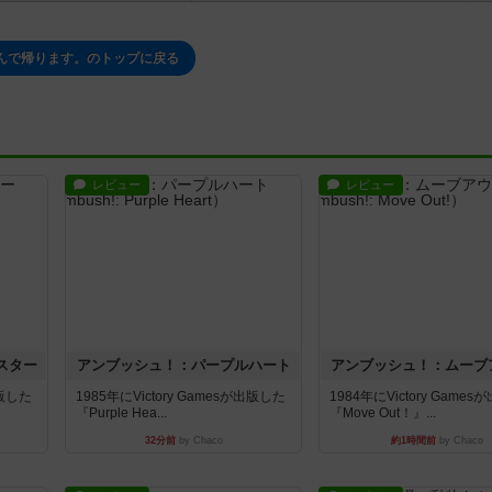
んで帰ります。のトップに戻る
レビュー
レビュー
スター
アンブッシュ！：パープルハート
アンブッシュ！：ムーブ
出版した
1985年にVictory Gamesが出版した
1984年にVictory Game
『Purple Hea...
『Move Out！』...
32分前
by Chaco
約1時間前
by Chaco