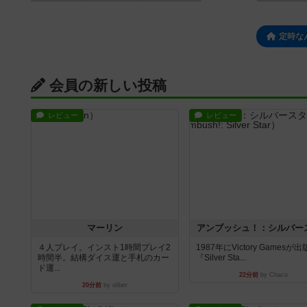
定時な
会員の新しい投稿
レビュー
レビュー
マーリン
アンブッシュ！：シルバー
４人プレイ。インスト1時間プレイ2
1987年にVictory Gamesが
時間半。結構ダイス運と手札のカー
『Silver Sta...
ド運...
22分前
by Chaco
20分前
by oliber