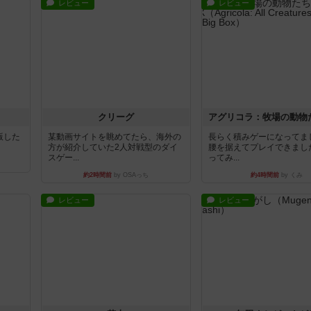
レビュー
レビュー
クリーグ
出版した
某動画サイトを眺めてたら、海外の
長らく積みゲーになってま
方が紹介していた2人対戦型のダイ
腰を据えてプレイできまし
スゲー...
ってみ...
約2時間前
by OSAっち
約4時間前
by くみ
レビュー
レビュー