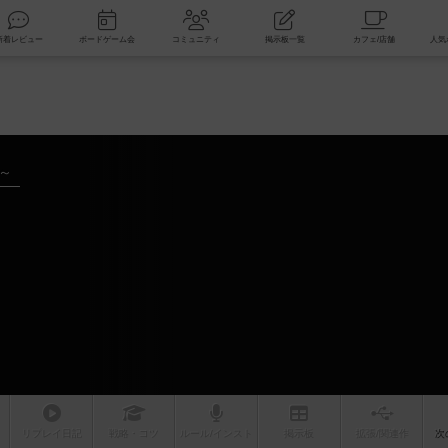
索
新着レビュー
ボードゲーム会
コミュニティ
掲示板一覧
年～
リプレイ
日記
戦略
・コツ
ルール
/インスト
掲示板
拡張/関連
作
次