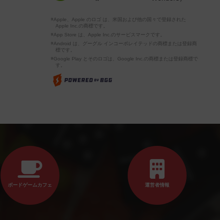
※Apple、Apple のロゴ は、米国および他の国々で登録された
Apple Inc.の商標です。
※App Store は、Apple Inc.のサービスマークです。
※Android は、グーグル インコーポレイテッドの商標または登録商
標です。
※Google Play とそのロゴは、Google Inc.の商標または登録商標で
す。
ボードゲームカフェ
運営者情報