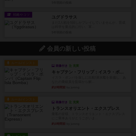
5年弱前
の投稿
戦略やコツ
ユグドラサス
まだ2人戦を5回しかプレイしていませんが、育成
は科学を重点的に行い、軍...
5年弱前
の投稿
会員の新しい投稿
ルール/インスト
画像付き
充実
キャプテン・フリップ：イスラ・ボンバ
イスラ・ボンバを探しに出航!潜水艦を装備し、あ
なたの乗組員を監獄から解...
約2時間前
by jurong
ルール/インスト
画像付き
充実
トランスオリエント・エクスプレス
乗客の皆様、トランスオリエント・エクスプレス
にご乗車ありがとうございま...
約3時間前
by jurong
レビュー