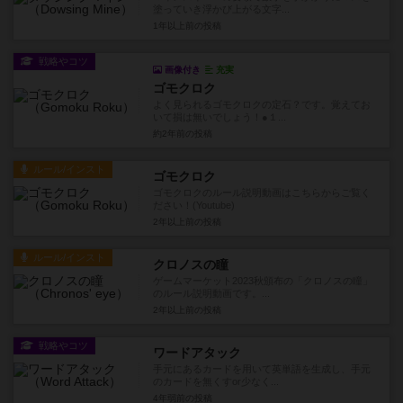
塗っていき浮かび上がる文字...
1年以上前
の投稿
戦略やコツ
画像付き
充実
ゴモクロク
よく見られるゴモクロクの定石？です。覚えてお
いて損は無いでしょう！●１...
約2年前
の投稿
ルール/インスト
ゴモクロク
ゴモクロクのルール説明動画はこちらからご覧く
ださい！(Youtube)
2年以上前
の投稿
ルール/インスト
クロノスの瞳
ゲームマーケット2023秋頒布の「クロノスの瞳」
のルール説明動画です。...
2年以上前
の投稿
戦略やコツ
ワードアタック
手元にあるカードを用いて英単語を生成し、手元
のカードを無くすor少なく...
4年弱前
の投稿