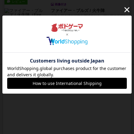
レビュー
画像付き
ファイアー・ブルズ / 火牛陣
火牛を引き連れて敵を殲滅させる。縦か斜めで前2
列まで攻撃できるが、自分...
約20時間前
by うらまこ
レビュー
フリップ７
カードをめくるかパスをするかを決めてパスした
時のカード数字が得点になる...
約21時間前
by mob567