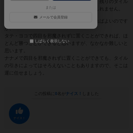
そのため、場に既に出ているタイルを見て、残りのタイル
または
を推測することもある程度可能になるかもしれません。
メールで会員登録
タテ・ヨコ・ナナメいずれか１列でそろえればよいのです
が、
タテ・ヨコで四目を邪魔されずに置くことができれば、ほ
しばらく表示しない
とんど勝つことができると思いますが、なかなか難しいと
思います。
ナナメで四目を邪魔されずに置くことができても、タイル
の引きによってはそろえないこともありますので、そこは
運に任せましょう。
この投稿に
0
名が
ナイス！
しました
ナイス！