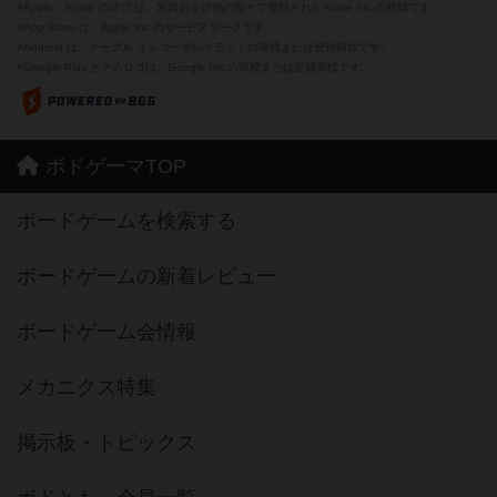
※Apple、Apple のロゴ は、米国および他の国々で登録されたApple Inc.の商標です。
※App Store は、Apple Inc.のサービスマークです。
※Android は、グーグル インコーポレイテッドの商標または登録商標です。
※Google Play とそのロゴは、Google Inc.の商標または登録商標です。
ボドゲーマTOP
ボードゲームを検索する
ボードゲームの新着レビュー
ボードゲーム会情報
メカニクス特集
掲示板・トピックス