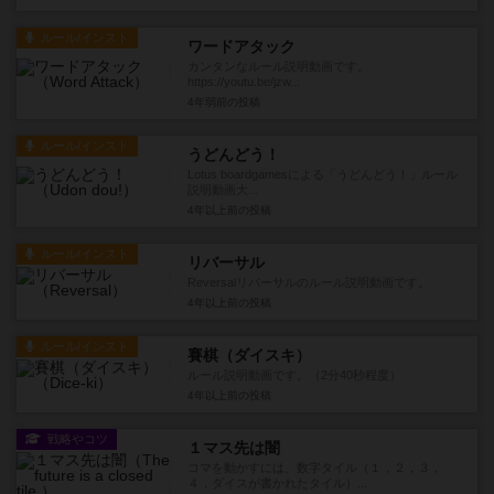
ルール/インスト
ワードアタック
カンタンなルール説明動画です。
https://youtu.be/jzw...
4年弱前
の投稿
ルール/インスト
うどんどう！
Lotus boardgamesによる「うどんどう！」ルール
説明動画大...
4年以上前
の投稿
ルール/インスト
リバーサル
Reversalリバーサルのルール説明動画です。
4年以上前
の投稿
ルール/インスト
賽棋（ダイスキ）
ルール説明動画です。（2分40秒程度）
4年以上前
の投稿
戦略やコツ
１マス先は闇
コマを動かすには、数字タイル（１，２，３，
４，ダイスが書かれたタイル）...