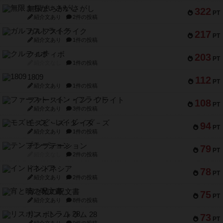
無限まちがいさがし
322
PT
紹介文あり
2件の投稿
ガルフストライク
217
PT
紹介文あり
1件の投稿
クルティボ
203
PT
紹介文なし
1件の投稿
1809
112
PT
紹介文あり
1件の投稿
ファースト・イン・フライト
108
PT
紹介文あり
3件の投稿
モズビ－ズ・レイダ－ズ
94
PT
紹介文あり
1件の投稿
テンプテーション
79
PT
紹介文なし
2件の投稿
インドネシア
78
PT
紹介文あり
2件の投稿
宵と暁の呪文書
75
PT
紹介文あり
8件の投稿
リスボン・トラム 28
73
PT