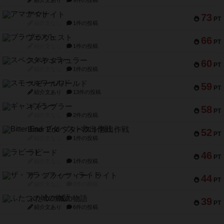
紹介文あり
9件の投稿
アマナイト
73
PT
紹介文なし
1件の投稿
ブラヴェスト
66
PT
紹介文なし
1件の投稿
スペクタキュラー
60
PT
紹介文なし
1件の投稿
スモールワールド
59
PT
紹介文あり
13件の投稿
ギャンブラー
58
PT
紹介文なし
2件の投稿
Bitter End ブタペスト救出作戦
52
PT
紹介文なし
1件の投稿
ラピード
46
PT
紹介文なし
1件の投稿
ザ・フラッフィー・ライト
44
PT
紹介文なし
0件の投稿
ふたつの城の物語
39
PT
紹介文あり
6件の投稿