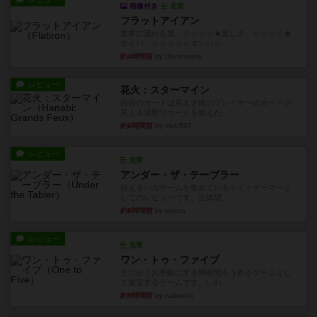
画像付き
充実
フラットアイアン
世界に浸れる度 ☆☆☆☆★楽しさ ☆☆☆☆★
タイパ ☆☆☆☆☆マンハッ...
約4時間前
by DKnewyork
レビュー
花火：スターマイン
自分のカードは見えず他のプレイヤーのカードが
見える状態でカードを教えた...
約6時間前
by mob567
レビュー
充実
アンダー・ザ・テーブラー
笑えるバカゲームを集めているライトゲーマーと
してのレビューです。正体隠...
約8時間前
by toyota
レビュー
充実
ワン・トゥ・ファイブ
とにかくお手軽にすき間時間をうめるゲームとし
て重宝するゲームです。いわ...
約9時間前
by nabekoh