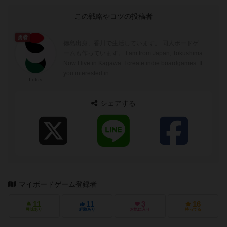
この戦略やコツの投稿者
勇者
徳島出身、香川で生活しています。 同人ボードゲ
ームも作っています。 I am from Japan, Tokushima.
Now I live in Kagawa. I create indie boardgames. If
you interested in...
Lotus
シェアする
マイボードゲーム登録者
11
11
3
16
興味あり
経験あり
お気に入り
持ってる