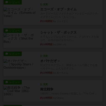
レビュー
充実
エコーズ・オブ・タイム
カードゲームにファイナルファンタジーのアクテ
ィブタイムバトル（もしくは...
約13時間前
by ジェイとと
レビュー
シャット・ザ・ボックス
とてもシンプルなダイスゲーム。2つのダイスを振
って、出目の合計を自分の...
約14時間前
by OSAっち
レビュー
充実
オバケだぞ～
対人アナログプレイ。簡単なルールで誰とでも遊
べるゲーム。こんなの子ども...
約15時間前
by おーちゃん
レビュー
充実
南北戦争
1983年にVictory Gamesが出版した『The Civil ...
約18時間前
by Chaco