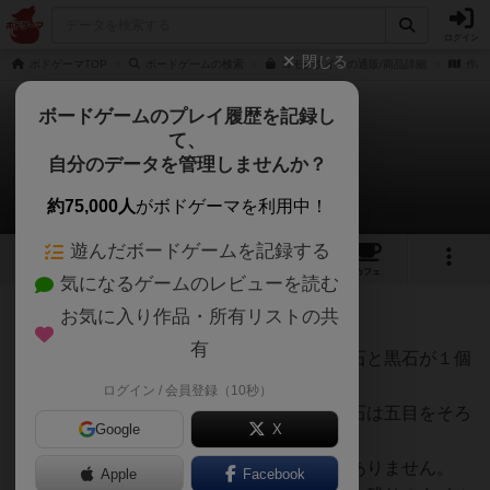
ログイン
閉じる
ボドゲーマTOP
ボードゲームの検索
ゴモクタイルの通販/商品詳細
作品
ボードゲームのプレイ履歴を記録し
て、
ゴモクタイル
自分のデータを管理しませんか？
Lotusさんの戦略やコツ
約75,000人
がボドゲーマを利用中！
遊んだボードゲームを記録する
3
1
4
トップ
画像
動画
レビュー
カフェ
気になるゲームのレビューを読む
お気に入り作品・所有リストの共
78名
0名
0
5年弱前
有
タイルの特性として、１つのタイルには白石と黒石が１個
ずつ以上あるので、
ログイン / 会員登録（10秒）
自分の石は五目をそろえるように、相手の石は五目をそろ
Google
X
えられないように置きましょう。
そして、全く同じ配置のタイルは１枚しかありません。
Apple
Facebook