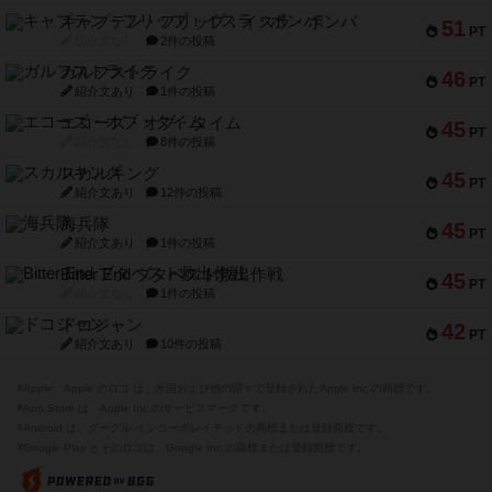
キャプテン・フリップ：イスラ・ボンバ
51
PT
紹介文なし
2件の投稿
ガルフストライク
46
PT
紹介文あり
1件の投稿
エコーズ・オブ・タイム
45
PT
紹介文なし
8件の投稿
スカルキング
45
PT
紹介文あり
12件の投稿
海兵隊
45
PT
紹介文あり
1件の投稿
Bitter End ブタペスト救出作戦
45
PT
紹介文なし
1件の投稿
ドコジャン
42
PT
紹介文あり
10件の投稿
※Apple、Apple のロゴ は、米国および他の国々で登録されたApple Inc.の商標です。
※App Store は、Apple Inc.のサービスマークです。
※Android は、グーグル インコーポレイテッドの商標または登録商標です。
※Google Play とそのロゴは、Google Inc.の商標または登録商標です。