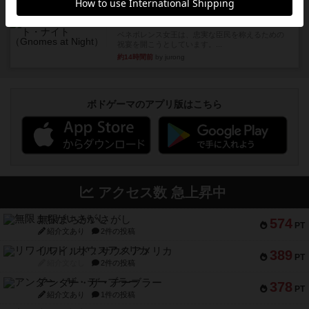
ルール/インスト
画像付き
充実
ノームズ・アット・ナイト
ベネボレンス女王は、忠実な臣民を称えるための
祝宴を開こうとしています。...
約14時間前
by jurong
ボドゲーマのアプリ版はこちら
アクセス数 急上昇中
無限まちがいさがし
574
PT
紹介文あり
2件の投稿
リワイルド：サウスアメリカ
389
PT
紹介文なし
2件の投稿
アンダー・ザ・テーブラー
378
PT
紹介文あり
1件の投稿