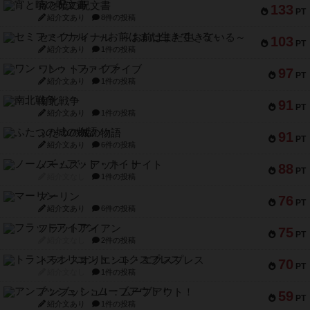
宵と暁の呪文書
133
PT
紹介文あり
8件の投稿
セミファイナル ～お前はまだ生きている～
103
PT
紹介文あり
1件の投稿
ワン・トゥ・ファイブ
97
PT
紹介文あり
1件の投稿
南北戦争
91
PT
紹介文あり
1件の投稿
ふたつの城の物語
91
PT
紹介文あり
6件の投稿
ノームズ・アット・ナイト
88
PT
紹介文なし
1件の投稿
マーリン
76
PT
紹介文あり
6件の投稿
フラットアイアン
75
PT
紹介文なし
2件の投稿
トランスオリエント・エクスプレス
70
PT
紹介文なし
1件の投稿
アンブッシュ！：ムーブアウト！
59
PT
紹介文あり
1件の投稿