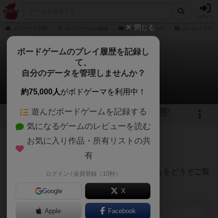
ログイン
閉じる
ボドゲーマTOP
ボードゲームの検索
ウオキャッチャー
ルール/インスト
ボードゲームのプレイ履歴を記録し
て、
ウオキャッチャー
自分のデータを管理しませんか？
Lotusさんのルール/インスト
約75,000人
がボドゲーマを利用中！
遊んだボードゲームを記録する
3
1
トップ
画像
動画
レビュー
カフェ
気になるゲームのレビューを読む
お気に入り作品・所有リストの共
50名
0名
0
1年以上前
有
ヘアゴムを落としてエモノをゲット！
ウオキャッチャーのルール説明動画はこちらをどうぞご覧
ログイン / 会員登録（10秒）
ください！
Google
X
Apple
Facebook