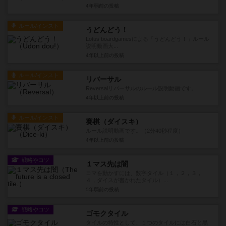
4年弱前
の投稿
ルール/インスト
うどんどう！
Lotus boardgamesによる「うどんどう！」ルール
説明動画大...
4年以上前
の投稿
ルール/インスト
リバーサル
Reversalリバーサルのルール説明動画です。
4年以上前
の投稿
ルール/インスト
賽棋（ダイスキ）
ルール説明動画です。（2分40秒程度）
4年以上前
の投稿
戦略やコツ
１マス先は闇
コマを動かすには、数字タイル（１，２，３，
４，ダイスが書かれたタイル）...
5年弱前
の投稿
戦略やコツ
ゴモクタイル
タイルの特性として、１つのタイルには白石と黒