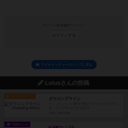
ログイン/会員登録でコメント
ログインする
ウオキャッチャーのトップに戻る
Lotusさんの投稿
ルール/インスト
ダウジングマイン
マインスイーパの要領で数字を手がかりにマスを
塗っていき浮かび上がる文字...
1年以上前
の投稿
戦略やコツ
画像付き
充実