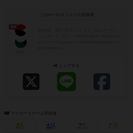
このルール/インストの投稿者
勇者
徳島出身、香川で生活しています。 同人ボードゲ
ームも作っています。 I am from Japan, Tokushima.
Now I live in Kagawa. I create indie boardgames. If
you interested in...
Lotus
シェアする
マイボードゲーム登録者
2
11
0
10
興味あり
経験あり
お気に入り
持ってる