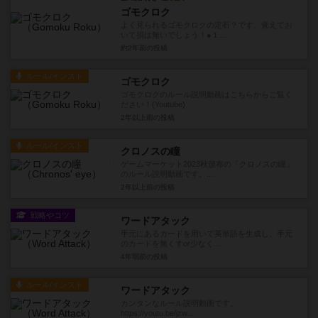
ゴモクロク
よく見られるゴモクロクの定石？です。覚えてお
いて損は無いでしょう！●１...
約2年前
の投稿
ルール/インスト
ゴモクロク
ゴモクロクのルール説明動画はこちらからご覧く
ださい！(Youtube)
2年以上前
の投稿
ルール/インスト
クロノスの瞳
ゲームマーケット2023秋頒布の「クロノスの瞳」
のルール説明動画です。...
2年以上前
の投稿
戦略やコツ
ワードアタック
手元にあるカードを用いて英単語を生成し、手元
のカードを無くすor少なく...
4年弱前
の投稿
ルール/インスト
ワードアタック
カンタンなルール説明動画です。
https://youtu.be/jzw...