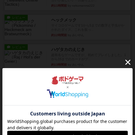
合いが楽しいゲーム盛り上が...
約11時間前
by nekomanma222
レビュー
ヘックメック
サイコロゲームです1から5までの数字と芋虫がか
かれたダイス。これを振っ...
約12時間前
by みいやん
レビュー
ハゲタカのえじき
超有名なゲームですが、初めてプレイしました。1
から15までのカードがプ...
約13時間前
by みいやん
レビュー
ジャスト・ワン
まぁ面白かった‼️よくテレビとかのバラエティなん
かで、お題がわからずに...
約13時間前
by みいやん
レビュー
ピタッコカルタ
ボドゲ相席会でプレイしましたひらがなが書かれ
たカードを2枚まで手をつけ...
約13時間前
by みいやん