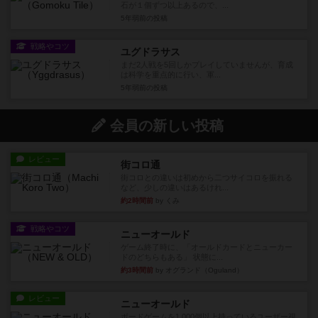
石が１個ずつ以上あるので、...
5年弱前
の投稿
戦略やコツ
ユグドラサス
まだ2人戦を5回しかプレイしていませんが、育成
は科学を重点的に行い、軍...
5年弱前
の投稿
会員の新しい投稿
レビュー
街コロ通
街コロとの違いは初めから二つサイコロを振れる
など、少しの違いはあるけれ...
約2時間前
by くみ
戦略やコツ
ニューオールド
ゲーム終了時に、「オールドカードとニューカー
ドのどちらもある」 状態に...
約3時間前
by オグランド（Oguland）
レビュー
ニューオールド
ボードゲームを1,000個以上持っているユーザー視