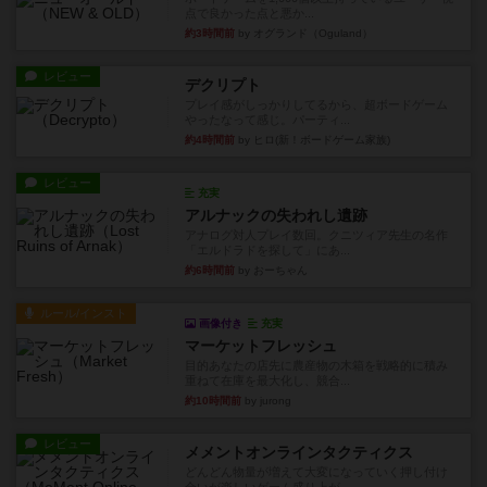
点で良かった点と悪か...
約3時間前
by オグランド（Oguland）
レビュー
デクリプト
プレイ感がしっかりしてるから、超ボードゲーム
やったなって感じ。パーティ...
約4時間前
by ヒロ(新！ボードゲーム家族)
レビュー
充実
アルナックの失われし遺跡
アナログ対人プレイ数回。クニツィア先生の名作
「エルドラドを探して」にあ...
約6時間前
by おーちゃん
ルール/インスト
画像付き
充実
マーケットフレッシュ
目的あなたの店先に農産物の木箱を戦略的に積み
重ねて在庫を最大化し、競合...
約10時間前
by jurong
レビュー
メメントオンラインタクティクス
どんどん物量が増えて大変になっていく押し付け