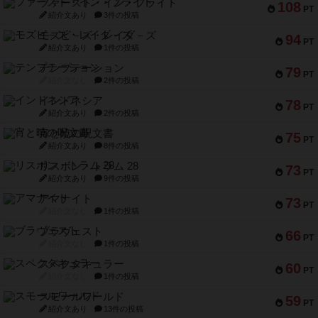
ファースト・イン・フライト
108
PT
紹介文あり
3件の投稿
モズビ－ズ・レイダ－ズ
94
PT
紹介文あり
1件の投稿
テンプテーション
79
PT
紹介文なし
2件の投稿
インドネシア
78
PT
紹介文あり
2件の投稿
宵と暁の呪文書
75
PT
紹介文あり
8件の投稿
リスボン・トラム 28
73
PT
紹介文あり
9件の投稿
アマナイト
73
PT
紹介文なし
1件の投稿
ブラヴェスト
66
PT
紹介文なし
1件の投稿
スペクタキュラー
60
PT
紹介文なし
1件の投稿
スモールワールド
59
PT
紹介文あり
13件の投稿