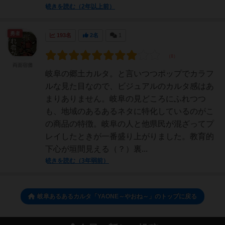
続きを読む（2年以上前）
勇者
193名
2名
1
両面宿儺
岐阜の郷土カルタ。と言いつつポップでカラフ
ルな見た目なので、ビジュアルのカルタ感はあ
まりありません。岐阜の見どころにふれつつ
も、地域のあるあるネタに特化しているのがこ
の商品の特徴。岐阜の人と他県民が混ざってプ
レイしたときが一番盛り上がりました。教育的
下心が垣間見える（？）裏...
続きを読む（3年弱前）
岐阜あるあるカルタ「YAONE～やおね～」のトップに戻る