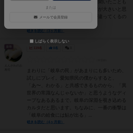
おもしろいです。カボヘルなんて聞いたことも
または
なかったので県外の人は驚きの方が大きいと思
います！！県によってあるあるが違ってくるの
メールで会員登録
で他の県でも展開できそ...
続きを読む（3ヶ月前）
しばらく表示しない
皇帝
119名
0名
0
えんがわのお
寿司
まわりに「岐阜の民」があまりにも多いため、
試しにプレイ。愛知県民の僕からすると、
「あ〜、わかる」と共感できるものから、「異
世界の常識なんじゃないか」と思うようなディ
ープなあるあるまで。岐阜の深淵を覗き込める
カルタだと思います。ちなみに、一番の衝撃は
「岐阜の給食には鮎が出る」...
続きを読む（4ヶ月前）