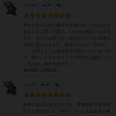
皇帝
116名
2名
0
うさ
何かと目立たない岐阜を全面に出したカルタが
あることに驚いて購入。いわゆる郷土カルタで
すが、そうとは思えないほどポップでお洒落な
絵柄に惹かれました。岐阜の人なら「やおね
～」と頷くようなあるあるが詰まっている一方
で、懐かしいネタやニッチな内容も結構入って
いるため、案外市民でも「...
続きを読む（2年以上前）
国王
74名
0名
0
わに
岐阜のあるあるカルタです。愛知県民と岐阜県
民とで遊びました！知らなかったあるあるを教