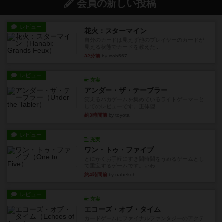
会員の新しい投稿
レビュー
花火：スターマイン
自分のカードは見えず他のプレイヤーのカードが
見える状態でカードを教えた...
32分前
by mob567
レビュー
充実
アンダー・ザ・テーブラー
笑えるバカゲームを集めているライトゲーマーと
してのレビューです。正体隠...
約3時間前
by toyota
レビュー
充実
ワン・トゥ・ファイブ
とにかくお手軽にすき間時間をうめるゲームとし
て重宝するゲームです。いわ...
約4時間前
by nabekoh
レビュー
充実
エコーズ・オブ・タイム
カードゲームにファイナルファンタジーのアクテ