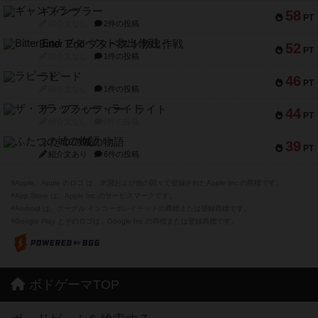
ギャンブラー
58
PT
紹介文なし
2件の投稿
Bitter End ブタペスト救出作戦
52
PT
紹介文なし
1件の投稿
ラピード
46
PT
紹介文なし
1件の投稿
ザ・フラッフィー・ライト
44
PT
紹介文なし
0件の投稿
ふたつの城の物語
39
PT
紹介文あり
6件の投稿
※Apple、Apple のロゴ は、米国および他の国々で登録されたApple Inc.の商標です。
※App Store は、Apple Inc.のサービスマークです。
※Android は、グーグル インコーポレイテッドの商標または登録商標です。
※Google Play とそのロゴは、Google Inc.の商標または登録商標です。
ボドゲーマTOP