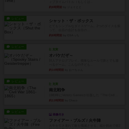
ィブタイムバトル（もしくは...
約8時間前
by ジェイとと
レビュー
シャット・ザ・ボックス
とてもシンプルなダイスゲーム。2つのダイスを振
って、出目の合計を自分の...
約8時間前
by OSAっち
レビュー
充実
オバケだぞ～
対人アナログプレイ。簡単なルールで誰とでも遊
べるゲーム。こんなの子ども...
約10時間前
by おーちゃん
レビュー
充実
南北戦争
1983年にVictory Gamesが出版した『The Civil ...
約13時間前
by Chaco
レビュー
画像付き
ファイアー・ブルズ / 火牛陣
火牛を引き連れて敵を殲滅させる。縦か斜めで前2