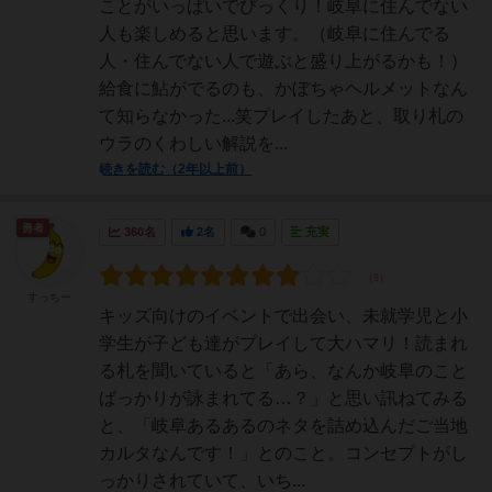
ことがいっぱいでびっくり！岐阜に住んでない
人も楽しめると思います。（岐阜に住んでる
人・住んでない人で遊ぶと盛り上がるかも！）
給食に鮎がでるのも、かぼちゃヘルメットなん
て知らなかった...笑プレイしたあと、取り札の
ウラのくわしい解説を...
続きを読む（2年以上前）
勇者
360名
2名
0
充実
すっちー
キッズ向けのイベントで出会い、未就学児と小
学生が子ども達がプレイして大ハマリ！読まれ
る札を聞いていると「あら、なんか岐阜のこと
ばっかりが詠まれてる…？」と思い訊ねてみる
と、「岐阜あるあるのネタを詰め込んだご当地
カルタなんです！」とのこと。コンセプトがし
っかりされていて、いち...