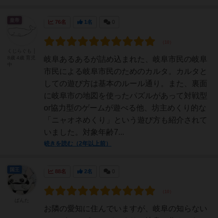
皇帝
76名
1名
0
くじらぐも │
8歳 4歳 育児
岐阜あるあるが詰め込まれた、岐阜市民の岐阜
中
市民による岐阜市民のためのカルタ。カルタと
しての遊び方は基本のルール通り。また、裏面
に岐阜市の地図を使ったパズルがあって対戦型
or協力型のゲームが遊べる他、坊主めくり的な
「ニャオネめくり」という遊び方も紹介されて
いました。対象年齢7...
続きを読む（2年以上前）
国王
88名
2名
0
ぱんた
お隣の愛知に住んでいますが、岐阜の知らない