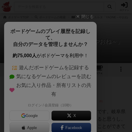
ログイン
閉じる
ボドゲーマTOP
ボードゲームの検索
岐阜あるあるカルタ「YAONE～やおね～
ボードゲームのプレイ履歴を記録し
て、
岐阜あるあるカルタ「YAONE～やおね～」
自分のデータを管理しませんか？
9件のレビュー
約75,000人
がボドゲーマを利用中！
遊んだボードゲームを記録する
4
3
9
1
トップ
画像
動画
レビュー
カフェ
気になるゲームのレビューを読む
お気に入り作品・所有リストの共
皇帝
77名
0名
0
有
ログイン / 会員登録（10秒）
デスニンジ
ャ Lv.5
岐阜あるあるを詰め込んだカルタです。岐阜県
Google
X
民の人はあるある〜で盛り上がれると思うし、
県外の人も岐阜県民の生態を知ることができて
Apple
Facebook