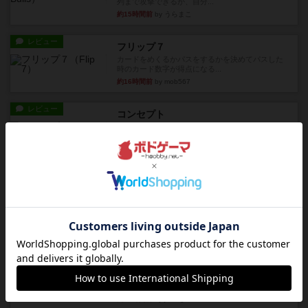
列まで攻撃できるが、自分...
約15時間前
by うらまこ
レビュー
フリップ７
カードをめくるかパスをするかを決めてパスした
時のカード数字が得点になる...
約16時間前
by mob567
レビュー
コンセプト
親のプレイヤーがお題を決めて限られたヒントの
中から他のプレイヤーに当て...
約16時間前
by mob567
レビュー
海兵隊
1988年にVictory Gamesが出版した
『Leathernec...
約16時間前
by Chaco
ルール/インスト
画像付き
充実
パーミッド
おばあちゃんは猫が大好きです!しかし、あまりに
も多くの猫を飼っているた...
約16時間前
by jurong