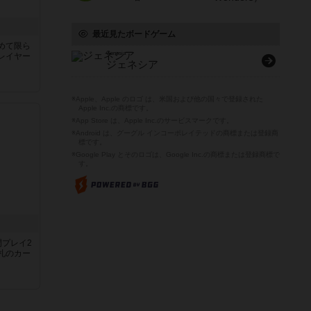
最近見たボードゲーム
めて限ら
Genesia
レイヤー
ジェネシア
※Apple、Apple のロゴ は、米国および他の国々で登録された
Apple Inc.の商標です。
※App Store は、Apple Inc.のサービスマークです。
※Android は、グーグル インコーポレイテッドの商標または登録商
標です。
※Google Play とそのロゴは、Google Inc.の商標または登録商標で
す。
間プレイ2
札のカー