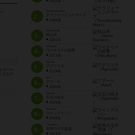
2415名
Terraforming Mars
2
テラフォーミングマーズ
位
2394名
Stone Garden
3
枯山水
位
2281名
Viticulture
4
ワイナリーの四季
位
2272名
Agricola
5
アグリコラ
位
なルール
2119名
こんなの
Azul
6
アズール
位
ん
2035名
Splendor
7
宝石の煌き
位
2028名
Wingspan
8
ウイングスパン
位
2006名
7 Wonders
9
世界の七不思議
位
1919名