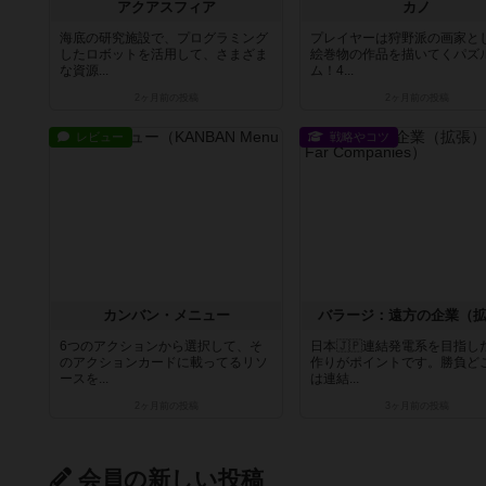
アクアスフィア
カノ
海底の研究施設で、プログラミング
プレイヤーは狩野派の画家と
したロボットを活用して、さまざま
絵巻物の作品を描いてくパズ
な資源...
ム！4...
2ヶ月前
の投稿
2ヶ月前
の投稿
レビュー
戦略やコツ
カンバン・メニュー
バラージ：遠方の企業（
6つのアクションから選択して、そ
日本🇯🇵連結発電系を目指し
のアクションカードに載ってるリソ
作りがポイントです。勝負ど
ースを...
は連結...
2ヶ月前
の投稿
3ヶ月前
の投稿
会員の新しい投稿