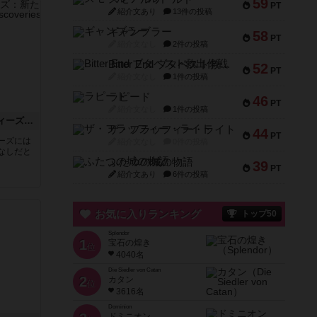
59
PT
紹介文あり
13件の投稿
ギャンブラー
58
PT
紹介文なし
2件の投稿
Bitter End ブタペスト救出作戦
52
PT
紹介文なし
1件の投稿
ラピード
46
PT
紹介文なし
1件の投稿
アンダーウォーターシティーズ：新たな発見
ザ・フラッフィー・ライト
44
PT
ーズには
紹介文なし
0件の投稿
なしだと
ふたつの城の物語
39
PT
紹介文あり
6件の投稿
お気に入りランキング
トップ50
Splendor
1
宝石の煌き
位
4040名
Die Siedler von Catan
2
カタン
位
3616名
Dominion
ドミニオン