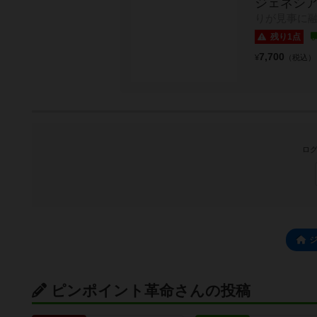
ジェネシ
りが見事に
残り1点
7,700
¥
（税込）
ログ
ピンポイント革命さんの投稿