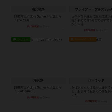
南北戦争
ファイアー・ブルズ / 火
1983年にVictory Gamesが出版した
火牛を引き連れて敵を殲滅さ
『The Civil ...
縦か斜めで前2列まで攻撃で
が、自分...
約10時間前
by Chaco
約12時間前
by うらまこ
レビュー
ルール/インスト
海兵隊
パーミッド
1988年にVictory Gamesが出版した
おばあちゃんは猫が大好きです
『Leathernec...
し、あまりにも多くの猫を飼
るた...
約13時間前
by Chaco
約13時間前
by jurong