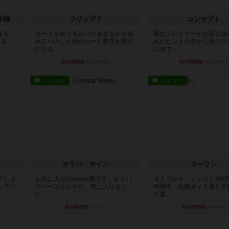
牛陣
フリップ７
コンセプト
せる。
カードをめくるかパスをするかを決
親のプレイヤーがお題を決
きる
めてパスした時のカード数字が得点
れたヒントの中から他のプ
になる...
に当て...
約13時間前
by mob567
約13時間前
by mob567
レビュー
レビュー
オラパ・マイン
マーリン
!しか
お気に入りのplayte製です。オラパ
４人プレイ。インスト1時
ってい
スペースからやり、気に入りまし
時間半。結構ダイス運と手
た...
ド運...
約13時間前
by くみ
約14時間前
by oliber