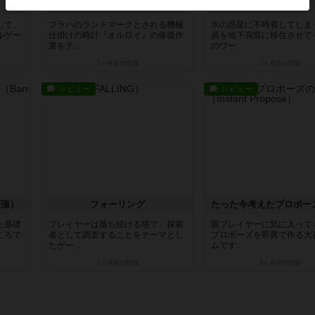
オルロイ：プラハの天文時計
クライオ
して、
プラハのランドマークとされる機械
氷の惑星に不時着してしま
ルゲー
仕掛けの時計『オルロイ』の修復作
員を地下洞窟に移住させて
業をテ...
のワー...
2ヶ月前
の投稿
2ヶ月前
の投稿
レビュー
レビュー
拡張）
フォーリング
た基礎
プレイヤーは落ち続ける塔で、探索
親プレイヤーに気に入って
ころで
者として調査することをテーマとし
プロポーズを即興で作る大
たゲー...
ムです...
3ヶ月前
の投稿
3ヶ月前
の投稿