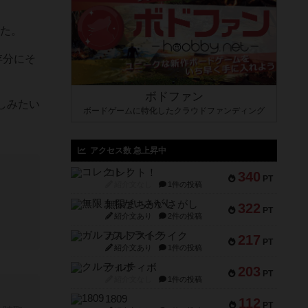
した。
存分にそ
ボドファン
しみたい
ボードゲームに特化したクラウドファンディング
アクセス数 急上昇中
コレクト！
340
PT
紹介文なし
1件の投稿
無限まちがいさがし
322
PT
紹介文あり
2件の投稿
ガルフストライク
217
PT
紹介文あり
1件の投稿
クルティボ
203
PT
紹介文なし
1件の投稿
1809
112
PT