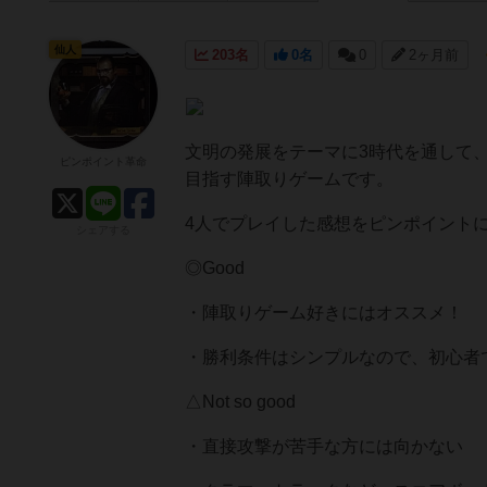
仙人
203名
0名
0
2ヶ月前
文明の発展をテーマに3時代を通して、
ピンポイント革命
目指す陣取りゲームです。
4人でプレイした感想をピンポイント
シェアする
◎Good
・陣取りゲーム好きにはオススメ！
・勝利条件はシンプルなので、初心者
△Not so good
・直接攻撃が苦手な方には向かない