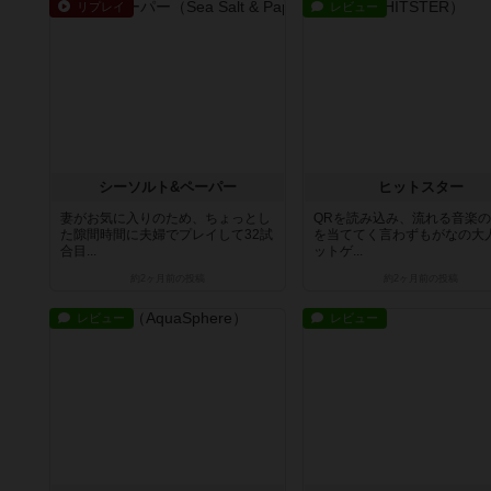
リプレイ
レビュー
シーソルト&ペーパー
ヒットスター
妻がお気に入りのため、ちょっとし
QRを読み込み、流れる音楽
た隙間時間に夫婦でプレイして32試
を当ててく言わずもがなの大
合目...
ットゲ...
約2ヶ月前
の投稿
約2ヶ月前
の投稿
レビュー
レビュー