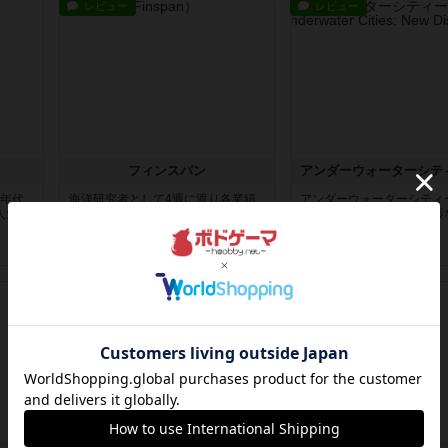
レビュー
レビュー
フィンスパン
の年代
海洋研究者として4週に渡り各業績
アンダーウォーターシティ
人気ヒ
を達成することを目的としたゲーム
マスト拡張です。この拡張
🐟今回...
正直こ...
約2ヶ月前
の投稿
約2ヶ月前
の投稿
レビュー
レビュー