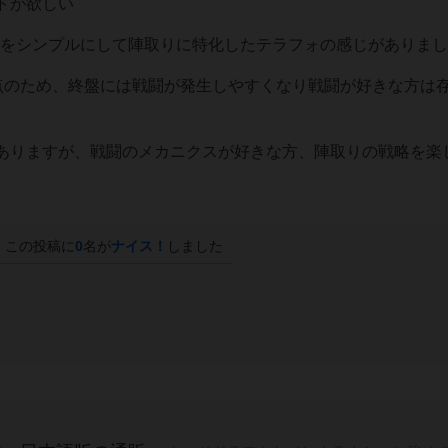
ドが欲しい
件をシンプルにして陣取りに特化したテラフォの感じがありま
得点のため、終盤には戦闘が発生しやすくなり戦闘が好きな方は
ありますが、戦闘のメカニクスが好きな方、陣取りの戦略を楽
この投稿に
0
名が
ナイス！
しました