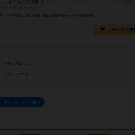
ア 日本語版の通販
カードドラフトとインタラクション強め
融合した戦略ゲーム
1～2営業日以内に発送
日本語ルール付き/日本語版
カートに追加
イン/会員登録でコメント
ログインする
ジェネシアのトップに戻る