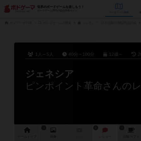
世界のボードゲームを楽しもう！
ボードゲーム専門の総合情報サイト
データベース
検
ボドゲーマTOP
ボードゲームの検索
ジェネシア 日本語版の通販/商品詳細
1人～5人
40分～100分
12歳～
2
ジェネシア
ピンポイント革命さんの
1
3
8
ゲーム
トップ
画像
動画
レビュー
店舗/
カフェ