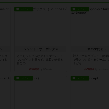
レビュー
レビュー
ム
シャット・ザ・ボックス
オバケだぞ～
ァンタ
とてもシンプルなダイスゲーム。2
対人アナログプレイ。簡単
ル（も
つのダイスを振って、出目の合計を
で誰とでも遊べるゲーム。
自分の...
子ども...
約5時間前
by OSAっち
約7時間前
by おーちゃ
レビュー
レビュー