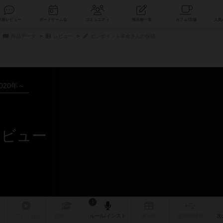
索
新着レビュー
ボードゲーム会
コミュニティ
掲示板一覧
作品データ
レビュー
ピンポイント革命さんの投稿
020年～
レビュー
1
リプレイ
日記
戦略
・コツ
ルール
/インスト
掲示板
拡張/関連
作
次