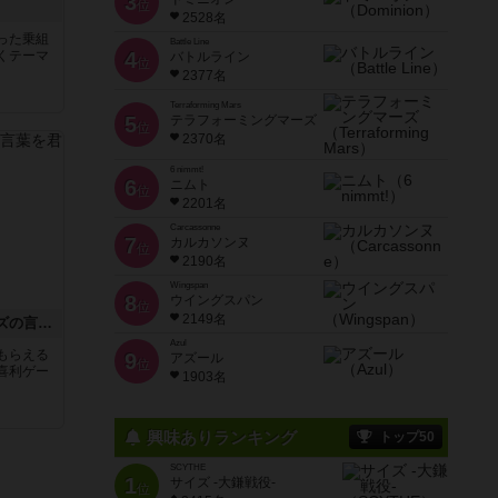
3
位
2528名
った乗組
Battle Line
くテーマ
4
バトルライン
位
2377名
Terraforming Mars
5
テラフォーミングマーズ
位
2370名
6 nimmt!
6
ニムト
位
2201名
Carcassonne
7
カルカソンヌ
位
2190名
Wingspan
8
ウイングスパン
位
2149名
たった今考えたプロポーズの言葉を君に捧ぐよ。
Azul
もらえる
9
アズール
位
喜利ゲー
1903名
興味ありランキング
トップ50
SCYTHE
1
サイズ -大鎌戦役-
位