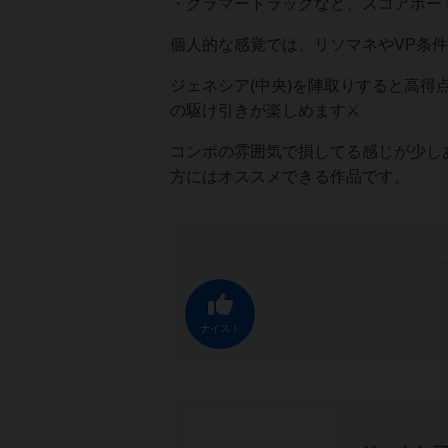
・クラマートラックなど、スコアボー
個人的な感覚では、リソマネやVP条
ジェネシア(中央)を陣取りすると高
の駆け引きが楽しめます⚔️
コンポの雰囲気で損してる感じが少し
方にはオススメできる作品です。
ナイス！