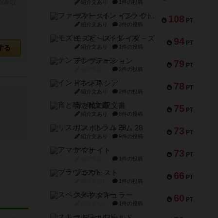
の陣取
紹介文あり
1件の投稿
ファースト・イン・フライト
108
PT
紹介文あり
3件の投稿
モズビ－ズ・レイダ－ズ
94
PT
する
紹介文あり
1件の投稿
テンプテーション
79
PT
紹介文なし
2件の投稿
インドネシア
78
PT
紹介文あり
2件の投稿
宵と暁の呪文書
75
PT
紹介文あり
8件の投稿
リスボン・トラム 28
73
PT
紹介文あり
9件の投稿
アマナイト
73
PT
紹介文なし
1件の投稿
ブラヴェスト
66
PT
紹介文なし
1件の投稿
スペクタキュラー
60
PT
紹介文なし
1件の投稿
スモールワールド