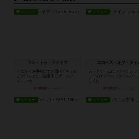
レビュー
レビュー
ワン・トゥ・ファイブ
エコーズ・オブ・タイ
とにかくお手軽にすき間時間をうめ
カードゲームにファイナルフ
るゲームとして重宝するゲームで
ジーのアクティブタイムバト
す。いわ...
しくは...
約1時間前
by nabekoh
約5時間前
by ジェイとと
レビュー
レビュー