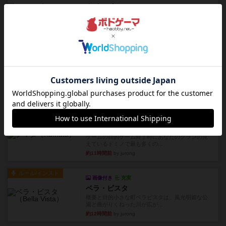
タイムボム
まず簡単で軽い！大人数で遊べる！それなのに小
箱！何より楽しい！！正体隠...
約11時間前
by あまる
レビュー
充実
1809
ケビン・ザッカーがデザインした１ヘクス=２マイ
ルの戦役級シリーズは以下...
約11時間前
by Chaco
ルール/インスト
画像付き
充実
クマタ
ゲームの目的ゲーム終了時にあなたのクランの見
えているドミノで最も多くの...
約11時間前
by jurong
ルール/インスト
画像付き
充実
ベラ・ビスタ
概要と目的小さな町ベラビスタは、風光明媚な公
園と曲がりくねった川が広が...
約12時間前
by jurong