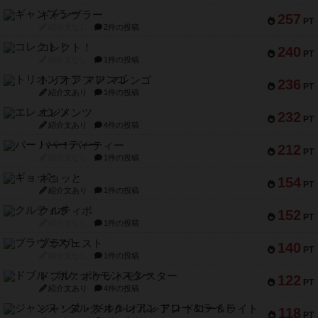
ギャンブラー
257
PT
紹介文なし
2件の投稿
コレクト！
240
PT
紹介文なし
1件の投稿
トリオンフ ア マレンゴ
236
PT
紹介文あり
1件の投稿
エレメンツ
232
PT
紹介文あり
4件の投稿
バー！パーティー
212
PT
紹介文なし
1件の投稿
ギョッと
154
PT
紹介文あり
1件の投稿
クルティボ
152
PT
紹介文なし
1件の投稿
ブラヴェスト
140
PT
紹介文なし
1件の投稿
ドブル：ポケットモンスター
122
PT
紹介文あり
4件の投稿
ジャンヌ・ダルク-オルレアン ドロー＆ライト
118
PT