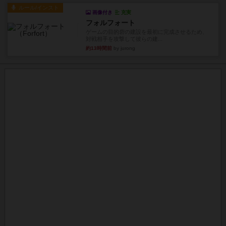
ルール/インスト
画像付き
充実
フォルフォート
ゲームの目的砦の建設を最初に完成させるため、
対戦相手を攻撃して彼らの建...
約13時間前
by jurong