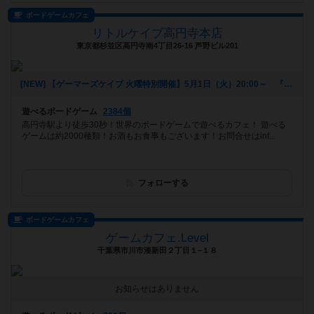
ボードゲームカフェ
リトルケイブ高円寺本店
東京都杉並区高円寺南4丁目26-16 芦野ビル201
[NEW] 【ゲーマーズケイブ 火曜特別開催】5月1日（火）20:00～ 『ロールプレイヤー』（2018年04月22日 18時42分）
遊べるボードゲーム
2384個
高円寺駅より徒歩30秒！世界のボードゲームで遊べるカフェ！ 遊べる
ゲームは約2000種類！お酒もお食事もございます！お問合せはinf...
フォローする
ボードゲームカフェ
ゲームカフェ.Level
千葉県市川市湊新田２丁目１−１８
お知らせはありません