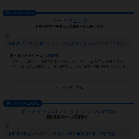
プレイスペース
ボードジェンヌ
兵庫県神戸市中央区三宮町1-7-17三慶ビル2F
[NEW] 「くろげん様」×「ボードジェンヌ」コラボイベント『クロジェンヌ会』（2021年02月13日 14時21分）
遊べるボードゲーム
1932個
【神戸三宮駅】から徒歩約1分の駅近ボードゲームカフェ★遊べるボー
ドゲームは2,000種類以上★46席の広々空間★食べ物の持ち込みOK★...
フォローする
ボードゲームカフェ
ボードゲームカフェ クアスタ（Quasta）
新潟県新潟市中央区蒲原町9-9
[NEW] 9月のマーダーミステリー（2020年11月13日 23時07分）