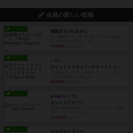
会員の新しい投稿
レビュー
無限まちがいさがし
6つの場面カード（表、裏で違う絵）が何枚かあ
り、そのうち3つ選んで、同...
約1時間前
by ジェイとと
レビュー
充実
チケットトゥライド / チケットトゥライドアメリカ
デジタルソロプレイ。元祖チケライ？マップがた
くさん出てるからどれをプレ...
約3時間前
by おーちゃん
レビュー
画像付き
充実
ホットストリーク
星7軽〜中量級を中心にプレイするゲーマーの感想
です。ボードゲーム会にて...
約10時間前
by おとん
レビュー
ガルフストライク