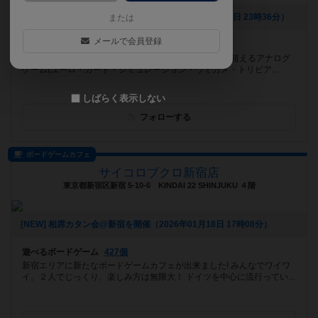
[NEW] ドラブレドールサロン 開催！（2026年06月24日 23時36分）
または
メールで会員登録
遊べるボードゲーム
469個
2024年11月、豊平区平岸に移転オープン！ 500種類を超えるアナログ
ゲーム(ユーロ・カード・シミュレーション・ウミガメ・トリビア...
しばらく表示しない
フォローする
ボードゲームカフェ
サイコロブクロ新宿店
東京都新宿区新宿 5-10-6 KINDAI 22 SHINJUKU ４階
[NEW] 相席カタン会@新宿を開催（2026年01月18日 17時08分）
遊べるボードゲーム
427個
新宿エリアに新たなボードゲームカフェが出来ました! みんなでワイワ
イ、２人でじっくり、楽しみ方は無限大！ ドイツを中心に流行ってい...