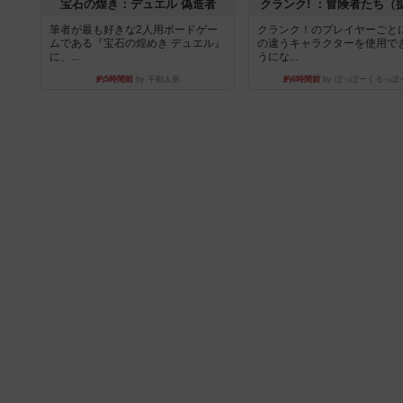
宝石の煌き：デュエル 偽造者
クランク! ：冒険者たち（
筆者が最も好きな2人用ボードゲー
クランク！のプレイヤーごと
ムである『宝石の煌めき デュエル』
の違うキャラクターを使用で
に、...
うにな...
約5時間前
by 手動人形
約6時間前
by ぽっぽーくるっぽ