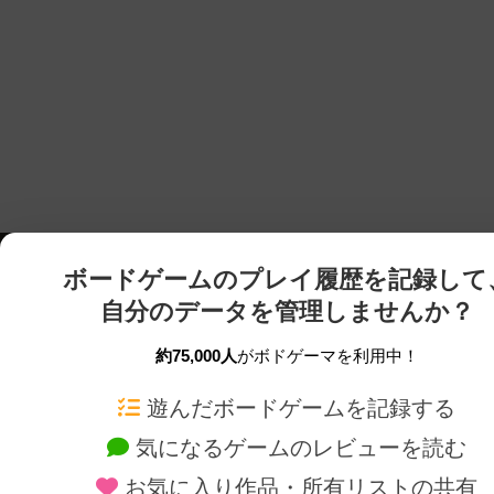
ボードゲームのプレイ履歴を記録して
自分のデータを管理しませんか？
約75,000人
がボドゲーマを利用中！
ボドゲーマTOP
ボードゲーム通販
遊んだボードゲームを記録する
気になるゲームのレビューを読む
ボードゲームを検索する
新作・再入荷情報
お気に入り作品・所有リストの共有
ボードゲームの新着レビュー
定番ボードゲームの通販