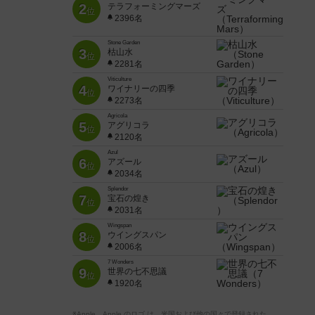
2
テラフォーミングマーズ
位
2396名
Stone Garden
3
枯山水
位
2281名
Viticulture
4
ワイナリーの四季
位
2273名
Agricola
5
アグリコラ
位
2120名
Azul
6
アズール
位
2034名
Splendor
7
宝石の煌き
位
2031名
Wingspan
8
ウイングスパン
位
2006名
7 Wonders
9
世界の七不思議
位
1920名
※Apple、Apple のロゴ は、米国および他の国々で登録された