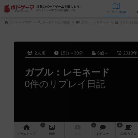
世界のボードゲームを楽しもう！
ボードゲーム専門の総合情報サイト
データベース
検
ボドゲーマTOP
ボードゲームの検索
ガブル：レモネード
リプレイ日記
2人用
15分～30分
6歳～
2019
ガブル：レモネード
0件のリプレイ日記
4
3
11
ゲーム
トップ
画像
動画
レビュー
店舗/
カフェ