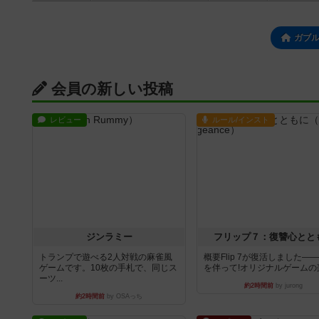
ガブ
会員の新しい投稿
レビュー
ルール/インスト
ジンラミー
フリップ７：復讐心とと
トランプで遊べる2人対戦の麻雀風
概要Flip 7が復活しました―
ゲームです。10枚の手札で、同じス
を伴って!オリジナルゲームの楽し
ーツ...
約2時間前
by jurong
約2時間前
by OSAっち