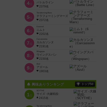
4
バトルライン
位
2379名
Terraforming Mars
5
テラフォーミングマーズ
位
2372名
6 nimmt!
6
ニムト
位
2202名
Carcassonne
7
カルカソンヌ
位
2191名
Wingspan
8
ウイングスパン
位
2150名
Azul
9
アズール
位
1903名
興味ありランキング
トップ50
SCYTHE
1
サイズ -大鎌戦役-
位
2415名
Terraforming Mars