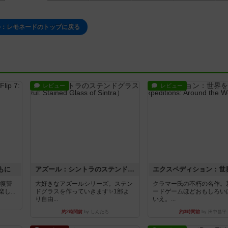
ル：レモネードのトップに戻る
レビュー
レビュー
もに
アズール：シントラのステンドグラス
―復讐
大好きなアズールシリーズ。ステン
クラマー氏の不朽の名作。
...
ドグラスを作っていきます✨1部よ
ードゲームほどおもしろい
り自由...
いえ。...
約2時間前
by しんたろ
約3時間前
by 田中昌平