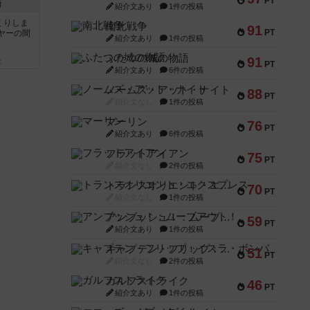
PT
語
紹介文あり
1件の投稿
くりしま
南北戦争
91
PT
ヤーの間
紹介文あり
1件の投稿
ふたつの城の物語
91
と
PT
紹介文あり
6件の投稿
ノームズ・アット・ナイト
88
PT
紹介文なし
1件の投稿
マーリン
76
PT
紹介文あり
6件の投稿
フラットアイアン
75
PT
紹介文なし
2件の投稿
トランスオリエント・エクスプレス
70
PT
紹介文なし
1件の投稿
アンブッシュ！：ムーブアウト！
59
PT
紹介文あり
1件の投稿
キャプテン・フリップ：イスラ・ボンバ
51
PT
紹介文なし
2件の投稿
ガルフストライク
46
PT
紹介文あり
1件の投稿