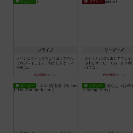
レビュー
リプレイ
スライプ
リーダーズ
メインコマ一つサブコマ四つでそれ
久しぶりに取り出してプレイ
ぞれプレイします。動かし方はコマ
きれなかった…であっさり追
か壁に...
れて負...
約3時間前
by くみ
約4時間前
by くみ
レビュー
レビュー