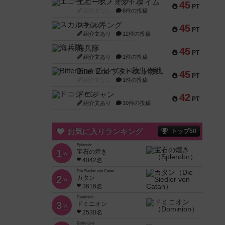
エコーズ・オブ・タイム
45
PT
紹介文なし
8件の投稿
スカルキング
45
PT
紹介文あり
12件の投稿
海兵隊
45
PT
紹介文あり
1件の投稿
Bitter End ブタペスト救出作戦
45
PT
紹介文なし
1件の投稿
ドコジャン
42
PT
紹介文あり
10件の投稿
お気に入りランキング
トップ50
Splendor
1
宝石の煌き
位
4042名
Die Siedler von Catan
2
カタン
位
3616名
Dominion
3
ドミニオン
位
2530名
Battle Line