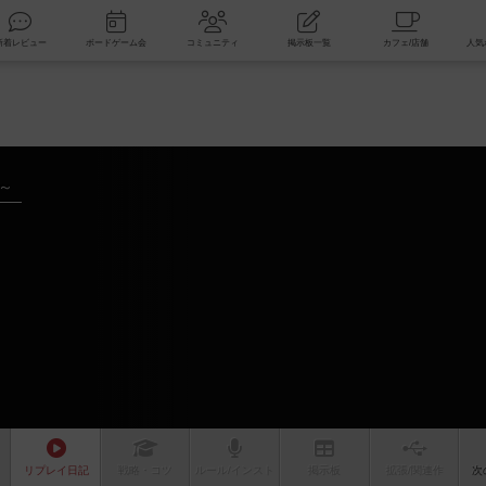
索
新着レビュー
ボードゲーム会
コミュニティ
掲示板一覧
年～
リプレイ
日記
戦略
・コツ
ルール
/インスト
掲示板
拡張/関連
作
次