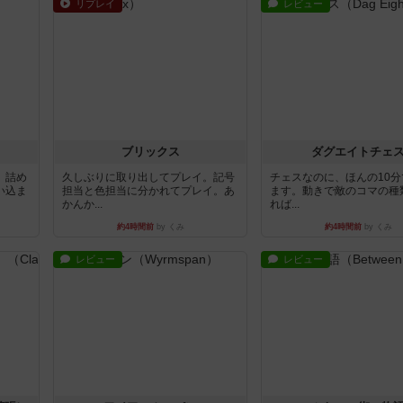
リプレイ
レビュー
ブリックス
ダグエイトチェ
。詰め
久しぶりに取り出してプレイ。記号
チェスなのに、ほんの10
い込ま
担当と色担当に分かれてプレイ。あ
ます。動きで敵のコマの種
かんか...
れば...
約4時間前
by くみ
約4時間前
by くみ
レビュー
レビュー