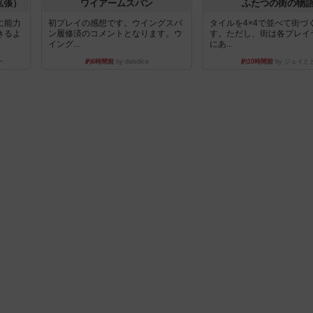
拡張）
ワイアームスパン
ふたつの街の物
に能力
初プレイの感想です。ウイングスパ
タイルを4×4で並べて街づ
きるよ
ン履修済のコメントとなります。ウ
す。ただし、街は各プレイ
イング...
にあ...
ー
約6時間前
by daisdice
約10時間前
by ジェイと