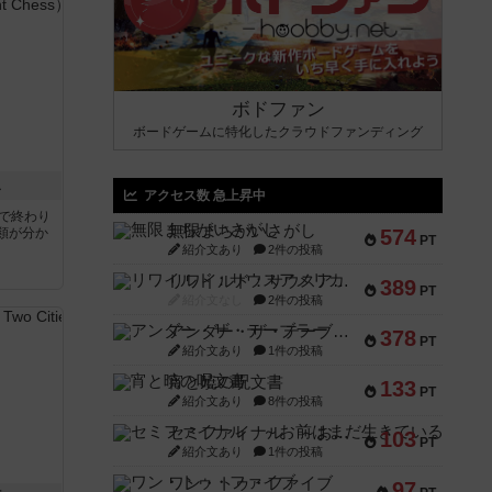
ボドファン
ボードゲームに特化したクラウドファンディング
ス
アクセス数 急上昇中
分で終わり
無限まちがいさがし
類が分か
574
PT
紹介文あり
2件の投稿
リワイルド：サウスアメリカ
389
PT
紹介文なし
2件の投稿
アンダー・ザ・テーブラー
378
PT
紹介文あり
1件の投稿
宵と暁の呪文書
133
PT
紹介文あり
8件の投稿
セミファイナル ～お前はまだ生きている～
103
PT
紹介文あり
1件の投稿
ワン・トゥ・ファイブ
97