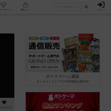
ログイン
カフェ/店舗
人気ボードゲーム
通販ストア
ボードゲーム通販
オンラインストアで7,500商品を販売中
のおすすめ