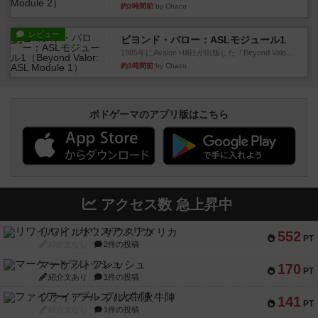
約3時間前
by Chaco
レビュー
ビヨンド・バロー：ASLモジュール1
1985年にAvalon Hill社が出版した『Beyond Valo...
約3時間前
by Chaco
ボドゲーマのアプリ版はこちら
アクセス数 急上昇中
リワイルド：サウスアメリカ
552
PT
紹介文なし
2件の投稿
マーケットフレッシュ
170
PT
紹介文あり
1件の投稿
ファイアー・ブルズ / 火牛陣
141
PT
紹介文なし
1件の投稿