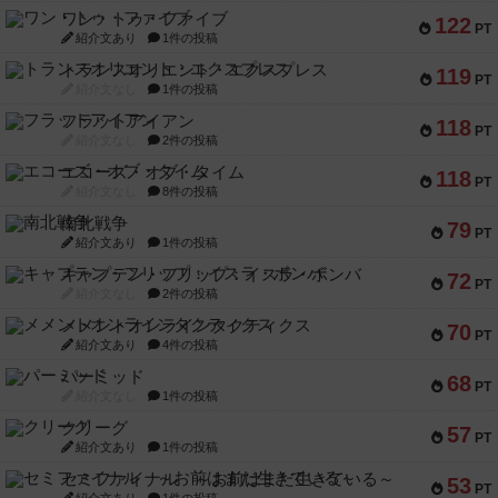
ワン・トゥ・ファイブ
122
PT
紹介文あり
1件の投稿
トランスオリエント・エクスプレス
119
PT
紹介文なし
1件の投稿
フラットアイアン
118
PT
紹介文なし
2件の投稿
エコーズ・オブ・タイム
118
PT
紹介文なし
8件の投稿
南北戦争
79
PT
紹介文あり
1件の投稿
キャプテン・フリップ：イスラ・ボンバ
72
PT
紹介文なし
2件の投稿
メメントオンラインタクティクス
70
PT
紹介文あり
4件の投稿
パーミッド
68
PT
紹介文なし
1件の投稿
クリーグ
57
PT
紹介文あり
1件の投稿
セミファイナル ～お前はまだ生きている～
53
PT