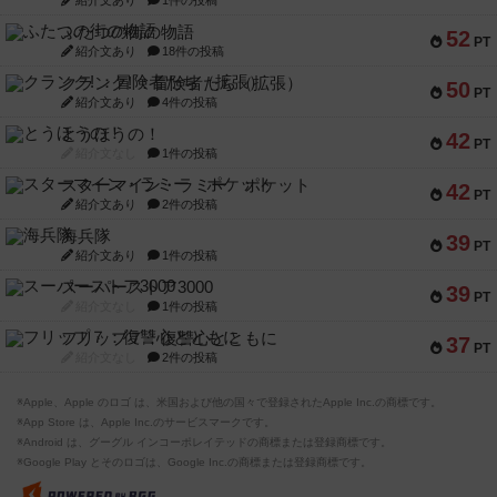
紹介文あり
1件の投稿
ふたつの街の物語
52
PT
紹介文あり
18件の投稿
クランク! ：冒険者たち（拡張）
50
PT
紹介文あり
4件の投稿
とうほうの！
42
PT
紹介文なし
1件の投稿
スターマイン・ラミー ポケット
42
PT
紹介文あり
2件の投稿
海兵隊
39
PT
紹介文あり
1件の投稿
スーパーストア3000
39
PT
紹介文なし
1件の投稿
フリップ７：復讐心とともに
37
PT
紹介文なし
2件の投稿
※Apple、Apple のロゴ は、米国および他の国々で登録されたApple Inc.の商標です。
※App Store は、Apple Inc.のサービスマークです。
※Android は、グーグル インコーポレイテッドの商標または登録商標です。
※Google Play とそのロゴは、Google Inc.の商標または登録商標です。