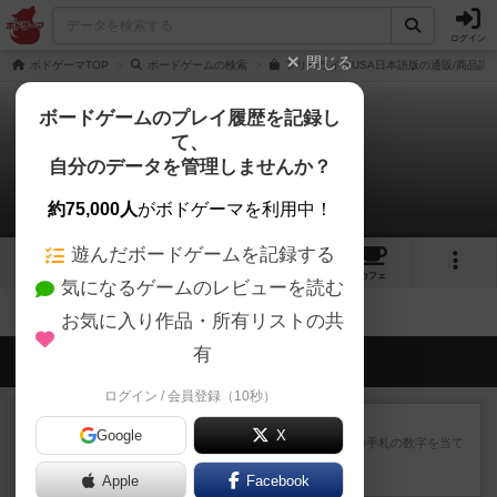
ログイン
閉じる
ボドゲーマTOP
ボードゲームの検索
フリーライドUSA日本語版の通販/商品詳
ボードゲームのプレイ履歴を記録し
て、
フリーライドUSA
自分のデータを管理しませんか？
拡張/関連作品 0件
約75,000人
がボドゲーマを利用中！
遊んだボードゲームを記録する
1
2
12
トップ
画像
動画
レビュー
カフェ
気になるゲームのレビューを読む
お気に入り作品・所有リストの共
有
会員の新しい投稿
ログイン / 会員登録（10秒）
レビュー
ゴットファイブ！
Google
X
自分の前に背を向けて並ぶ5枚の手札の数字を当て
るゲーム。相手の手札/場...
Apple
約1時間前
by daisdice
Facebook