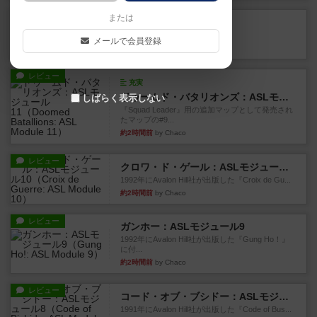
レビュー
または
カタン
神ゲー
メールで会員登録
約1時間前
by アプー
レビュー
充実
ドゥームド・バタリオンズ：ASLモジュール11
しばらく表示しない
『Squad Leader』用の追加マップとして発売され
たマップの#9...
約2時間前
by Chaco
レビュー
クロワ・ド・ゲール：ASLモジュール10
1992年にAvalon Hill社が出版した『Croix de Gu...
約2時間前
by Chaco
レビュー
ガンホー：ASLモジュール9
1992年にAvalon Hill社が出版した『Gung Ho！』
に付...
約2時間前
by Chaco
レビュー
コード・オブ・ブシドー：ASLモジュール8
1991年にAvalon Hill社が出版した『Code of Bus...