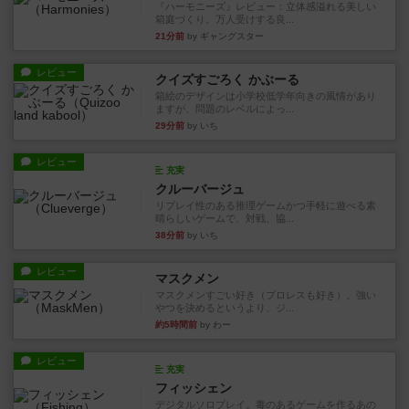
『ハーモニーズ』レビュー：立体感溢れる美しい
箱庭づくり。万人受けする良...
21分前
by ギャングスター
レビュー
クイズすごろく かぶーる
箱絵のデザインは小学校低学年向きの風情があり
ますが、問題のレベルによっ...
29分前
by いち
レビュー
充実
クルーバージュ
リプレイ性のある推理ゲームかつ手軽に遊べる素
晴らしいゲームで、対戦、協...
38分前
by いち
レビュー
マスクメン
マスクメンすごい好き（プロレスも好き）。強い
やつを決めるというより、ジ...
約5時間前
by わー
レビュー
充実
フィッシェン
デジタルソロプレイ。毒のあるゲームを作るあの