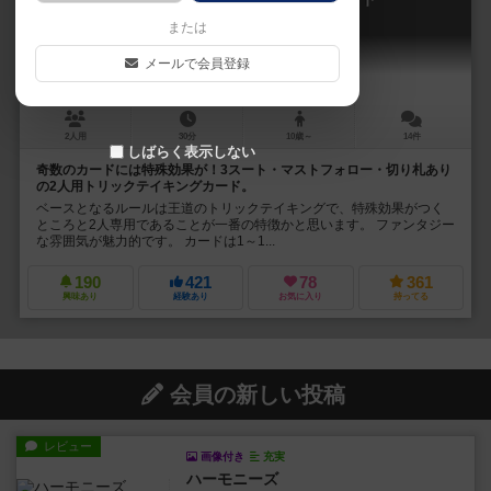
The Fox in the Forest
または
メールで会員登録
2人用
30分
10歳～
14件
しばらく表示しない
奇数のカードには特殊効果が！3スート・マストフォロー・切り札あり
の2人用トリックテイキングカード。
ベースとなるルールは王道のトリックテイキングで、特殊効果がつく
ところと2人専用であることが一番の特徴かと思います。 ファンタジー
な雰囲気が魅力的です。 カードは1～1...
190
421
78
361
興味あり
経験あり
お気に入り
持ってる
会員の新しい投稿
レビュー
画像付き
充実
ハーモニーズ