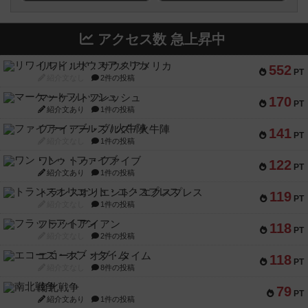
アクセス数 急上昇中
リワイルド：サウスアメリカ
552
PT
紹介文なし
2件の投稿
マーケットフレッシュ
170
PT
紹介文あり
1件の投稿
ファイアー・ブルズ / 火牛陣
141
PT
紹介文なし
1件の投稿
ワン・トゥ・ファイブ
122
PT
紹介文あり
1件の投稿
トランスオリエント・エクスプレス
119
PT
紹介文なし
1件の投稿
フラットアイアン
118
PT
紹介文なし
2件の投稿
エコーズ・オブ・タイム
118
PT
紹介文なし
8件の投稿
南北戦争
79
PT
紹介文あり
1件の投稿