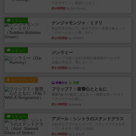
人がデザイン。箱絵からもう...
約6時間前
by おーちゃん
レビュー
ナンジャモンジャ・ミドリ
私は吃音を持っているのですが、友達と集まって
このゲームをした際、3ゲー...
約10時間前
by 155973
レビュー
ジンラミー
トランプで遊べる2人対戦の麻雀風ゲームです。
10枚の手札で、同じスーツ...
約11時間前
by OSAっち
ルール/インスト
画像付き
充実
フリップ７：復讐心とともに
概要Flip 7が復活しました――復讐を伴って!オリ
ジナルゲームの楽し...
約11時間前
by jurong
レビュー
アズール：シントラのステンドグラス
大好きなアズールシリーズ。ステンドグラスを作
っていきます✨1部より自由...
約12時間前
by しんたろ