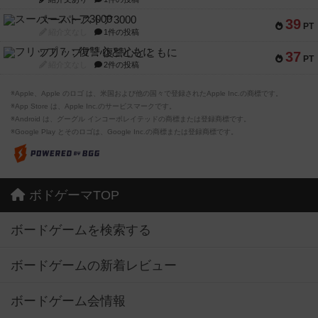
スーパーストア3000
39
PT
紹介文なし
1件の投稿
フリップ７：復讐心とともに
37
PT
紹介文なし
2件の投稿
※Apple、Apple のロゴ は、米国および他の国々で登録されたApple Inc.の商標です。
※App Store は、Apple Inc.のサービスマークです。
※Android は、グーグル インコーポレイテッドの商標または登録商標です。
※Google Play とそのロゴは、Google Inc.の商標または登録商標です。
ボドゲーマTOP
ボードゲームを検索する
ボードゲームの新着レビュー
ボードゲーム会情報