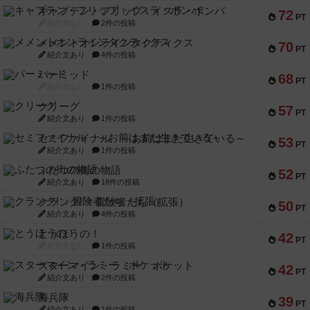
キャプテン・フリップ：イスラ・ボンバ
72
PT
紹介文なし
2件の投稿
メメントオンラインタクティクス
70
PT
紹介文あり
4件の投稿
パーミッド
68
PT
紹介文なし
1件の投稿
クリーグ
57
PT
紹介文あり
1件の投稿
セミファイナル ～お前はまだ生きている～
53
PT
紹介文あり
1件の投稿
ふたつの街の物語
52
PT
紹介文あり
18件の投稿
クランク! ：冒険者たち（拡張）
50
PT
紹介文あり
4件の投稿
とうほうの！
42
PT
紹介文なし
1件の投稿
スターマイン・ラミー ポケット
42
PT
紹介文あり
2件の投稿
海兵隊
39
PT
紹介文あり
1件の投稿