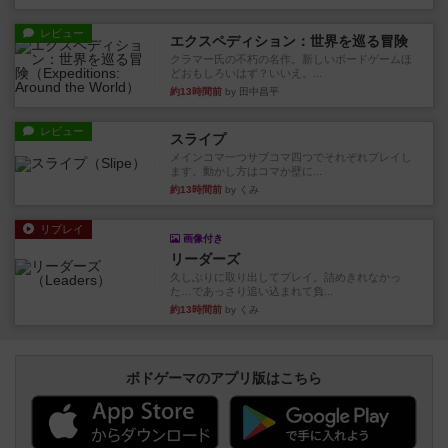
レビュー
エクスペディション：世界を巡る冒険
クラマー氏の不朽の名作。新しいボードゲームほ
どおもしろいはず？いいえ。...
約13時間前
by 田中昌平
レビュー
スライプ
メインコマ一つサブコマ四つでそれぞれプレイし
ます。動かし方はコマか壁に...
約13時間前
by くみ
リプレイ
画像付き
リーダーズ
久しぶりに取り出してプレイ。詰めきれなかっ
た…であっさり追い込まれて負...
約13時間前
by くみ
ボドゲーマのアプリ版はこちら