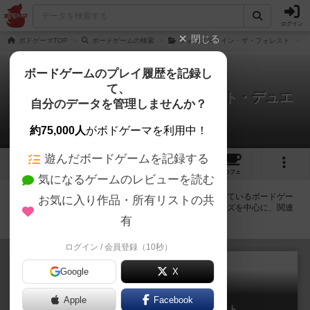
ログイン
閉じる
ボドゲーマTOP
ボードゲームの検索
フォックス・イン・ザ・フォレスト
ボードゲームのプレイ履歴を記録し
て、
フォックス・イン・ザ・フォレスト・デュエ
自分のデータを管理しませんか？
ット
拡張/関連作品 1件
約75,000人
がボドゲーマを利用中！
遊んだボードゲームを記録する
3
1
5
53
トップ
画像
動画
レビュー
カフェ
気になるゲームのレビューを読む
フォックス・イン・ザ・フォレスト・デュエットに紐付いているボードゲー
お気に入り作品・所有リストの共
ム一覧です。拡張版・続編・リメイク版などの同じシリーズを中心に、関連
性の強い作品をまとめています。
有
ログイン / 会員登録（10秒）
Google
X
Apple
Facebook
フォックス・イン・ザ・フォレスト