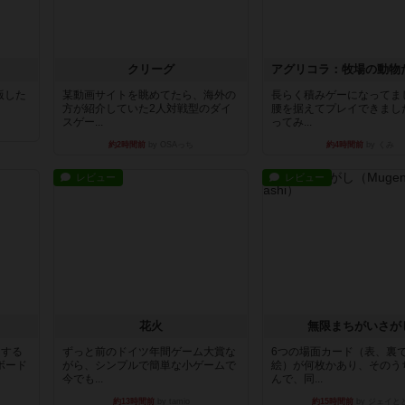
クリーグ
出版した
某動画サイトを眺めてたら、海外の
長らく積みゲーになってま
方が紹介していた2人対戦型のダイ
腰を据えてプレイできまし
スゲー...
ってみ...
約2時間前
by OSAっち
約4時間前
by くみ
レビュー
レビュー
花火
無限まちがいさが
イする
ずっと前のドイツ年間ゲーム大賞な
6つの場面カード（表、裏
ボード
がら、シンプルで簡単な小ゲームで
絵）が何枚かあり、そのう
今でも...
んで、同...
約13時間前
by tamio
約15時間前
by ジェイと