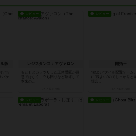
レビュー
レビュー
ナル版
レジスタンス：アヴァロン
開拓王
イオバケ
もともとガッツリした正体隠匿が得
"程よい"タイル配置ゲーム
オバケ
意ではなく、立ち回りなど熟慮して
に"程よい"のでしっかりと
本来の...
場合...
3ヶ月前
の投稿
4ヶ月前
の投稿
レビュー
レビュー