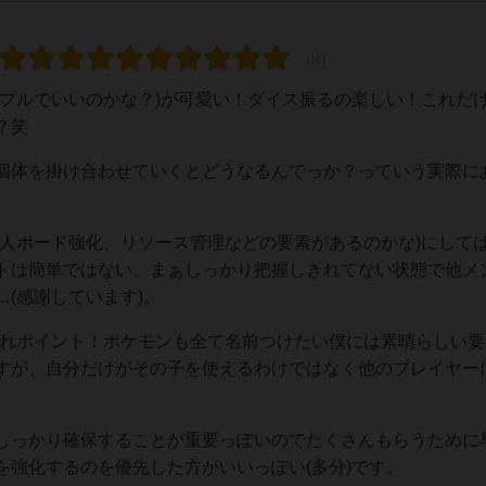
ープルでいいのかな？)が可愛い！ダイス振るの楽しい！これだ
？笑
個体を掛け合わせていくとどうなるんでっか？っていう実際に
個人ボード強化、リソース管理などの要素があるのかな)にして
トは簡単ではない。まぁしっかり把握しきれてない状態で他メ
(感謝しています)。
これポイント！ポケモンも全て名前つけたい僕には素晴らしい要
すが、自分だけがその子を使えるわけではなく他のプレイヤー
しっかり確保することが重要っぽいのでたくさんもらうために
を強化するのを優先した方がいいっぽい(多分)です。