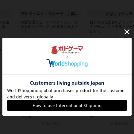
プレマ・エト・ラボーラ - しぼり、はたらけ
おばけキャッチ
べる協
資源管理とセットコレクション、資
自分の老化具合をチェック
お題に
源を使ったワカプレ的要素のあるゲ
のゲーム。やってるとゾー
ーム。...
たりし...
4ヶ月前
の投稿
4ヶ月前
の投稿
レビュー
レビュー
魔法にかかったみたい
ゼンマスター
ゲーム
バッティングに資源管理、二者択一
スートも切り札もないシン
けをし
などいろいろ悩みながら魔法薬を使
リテ。1-50の数字が1枚ず
って勝...
各...
4ヶ月前
の投稿
9ヶ月前
の投稿