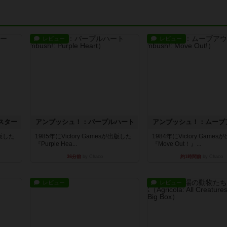
レビュー
レビュー
スター
アンブッシュ！：パープルハート
アンブッシュ！：ムーブ
出版した
1985年にVictory Gamesが出版した
1984年にVictory Game
『Purple Hea...
『Move Out！』...
36分前
by Chaco
約1時間前
by Chaco
レビュー
レビュー