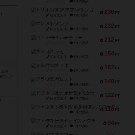
紹介文なし
1件の投稿
トリオンフ ア マレンゴ
236
PT
紹介文あり
1件の投稿
エレメンツ
232
PT
紹介文あり
4件の投稿
バー！パーティー
212
PT
紹介文なし
1件の投稿
ギョッと
154
PT
紹介文あり
1件の投稿
クルティボ
152
PT
紹介文なし
1件の投稿
。本当
遊びたい
ブラヴェスト
140
PT
紹介文なし
1件の投稿
ドブル：ポケットモンスター
122
PT
紹介文あり
4件の投稿
ジャンヌ・ダルク-オルレアン ドロー＆ライト
118
PT
紹介文なし
5件の投稿
ファースト・イン・フライト
94
PT
紹介文あり
3件の投稿
ダイススローン