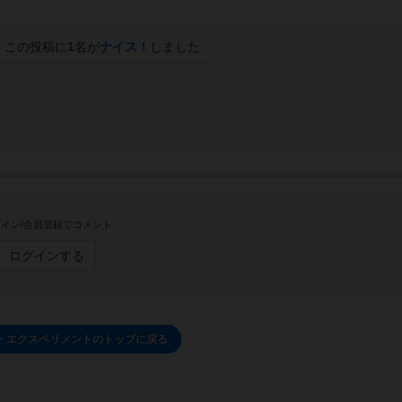
この投稿に
1
名が
ナイス！
しました
イン/会員登録でコメント
ログインする
・エクスペリメントのトップに戻る