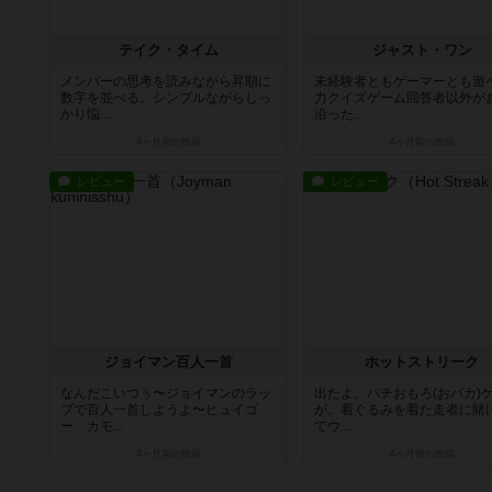
テイク・タイム
ジャスト・ワン
メンバーの思考を読みながら昇順に
未経験者ともゲーマーとも遊
数字を並べる。シンプルながらしっ
力クイズゲーム回答者以外が
かり悩...
沿った...
4ヶ月前
の投稿
4ヶ月前
の投稿
レビュー
レビュー
ジョイマン百人一首
ホットストリーク
なんだこいつぅ〜ジョイマンのラッ
出たよ。バチおもろ(おバカ)
プで百人一首しようよ〜ヒュイゴ
が。着ぐるみを着た走者に賭
ー カモ...
てウ...
4ヶ月前
の投稿
4ヶ月前
の投稿