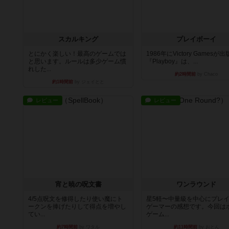
スカルキング
プレイボーイ
とにかく楽しい！最高のゲームでは
1986年にVictory Gamesが
と思います。ルールは多少ゲーム慣
『Playboy』は、...
れした...
約2時間前
by Chaco
約1時間前
by ジェイとと
レビュー
レビュー
宵と暁の呪文書
ワンラウンド
4/5点呪文を修得したり使い魔にト
星5軽〜中量級を中心にプレ
ークンを捧げたりして得点を増やし
ゲーマーの感想です。今回は
てい...
ゲーム...
約7時間前
by ワタル
約11時間前
by おとん