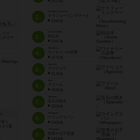
2415名
Terraforming Mars
2
テラフォーミングマーズ
位
2394名
アグリコラ：牧場の動物たち THE BIG BOX
Stone Garden
したが、
3
枯山水
たのでや
位
2281名
Viticulture
4
ワイナリーの四季
位
2272名
Agricola
5
アグリコラ
位
2119名
Azul
6
アズール
位
2035名
Splendor
7
宝石の煌き
位
2028名
し
Wingspan
8
ウイングスパン
位
で違う
2006名
ち3つ選
7 Wonders
9
世界の七不思議
位
1919名
と