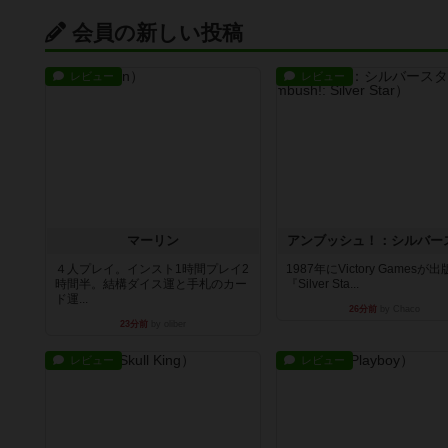
会員の新しい投稿
レビュー
レビュー
マーリン
アンブッシュ！：シルバー
４人プレイ。インスト1時間プレイ2
1987年にVictory Gamesが
時間半。結構ダイス運と手札のカー
『Silver Sta...
ド運...
26分前
by Chaco
23分前
by oliber
レビュー
レビュー