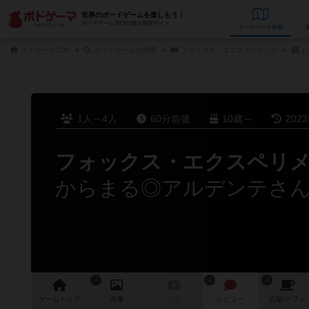
世界のボードゲームを楽しもう！
ボードゲーム専門の総合情報サイト
データベース
検
ボドゲーマTOP
ボードゲームの検索
フォックス・エクスペリメント
レ
1人～4人
60分前後
10歳～
202
フォックス・エクスペリ
からまる◎アルデンテさ
4
2
2
ゲーム
トップ
画像
動画
レビュー
店舗/
カフェ