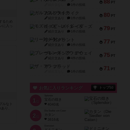
88
PT
紹介文なし
1件の投稿
ガルフストライク
80
PT
紹介文あり
1件の投稿
するため
ンに入っ
モズビ－ズ・レイダ－ズ
79
PT
紹介文あり
1件の投稿
リー対グラント
77
PT
紹介文あり
1件の投稿
ブレーキング・アウェイ
75
PT
紹介文あり
4件の投稿
ザ・フラッド
71
PT
紹介文なし
1件の投稿
お気に入りランキング
トップ50
Splendor
1
宝石の煌き
位
プルなト
4040名
つあり、
Die Siedler von Catan
2
カタン
位
3616名
Dominion
ドミニオン