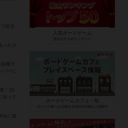
けで好き
人気ボードゲーム
総合おすすめランキング
あったロ
は結構ガ
ンバーに
素！)次
に持って
ボードゲームカフェ一覧
ボドゲが遊べる店舗を全国500店舗以上掲載中
早めに複