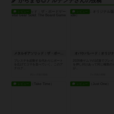
からまる◎アルデンテさんの投稿
レビュー
レビュー
メタルギアソリッド：ザ・ボードゲーム
オバケパレード：オリジ
プレステを起動する代わりにボート
2026春ゲムマの試遊でプレ
を広げてコマを並べていく。このア
を押し付けあって同じ種類の
ナログ...
が...
約1ヶ月前
の投稿
2ヶ月前
の投稿
レビュー
レビュー