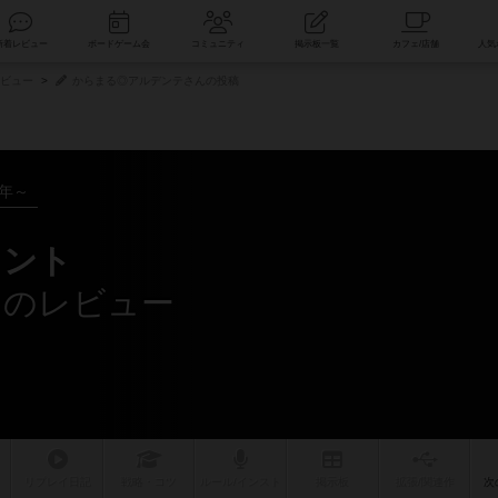
索
新着レビュー
ボードゲーム会
コミュニティ
掲示板一覧
ビュー
からまる◎アルデンテさんの投稿
3年～
メント
んのレビュー
リプレイ
日記
戦略
・コツ
ルール
/インスト
掲示板
拡張/関連
作
次