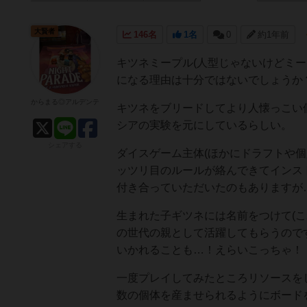
大賢者
146名
1名
0
約1年前
キツネミープル(人型じゃないけどミ
になる理由は十分ではないでしょうか
からまる◎アルデンテ
キツネをブリードしてより人懐っこい
シアの実験を元にしているらしい。
シェアする
ダイスゲーム主体(ほかにドラフトや
ッツリ目のルールが絡んできてインス
付き合っていただいたのもありますが…
生まれた子ギツネには名前をつけて(
の世代の親として活躍してもらうので
いかれることも…！えらいこっちゃ！
一度プレイしてみたところリソースを
数の個体を産ませられるようにボード