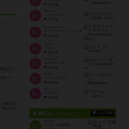
3
位
2528名
Battle Line
4
バトルライン
位
2377名
Terraforming Mars
5
テラフォーミングマーズ
位
2370名
6 nimmt!
6
ニムト
位
2201名
Carcassonne
7
カルカソンヌ
位
2190名
アウト！
Wingspan
sが出版した
8
ウイングスパン
位
2149名
Azul
9
アズール
位
1903名
興味ありランキング
トップ50
SCYTHE
1
サイズ -大鎌戦役-
位