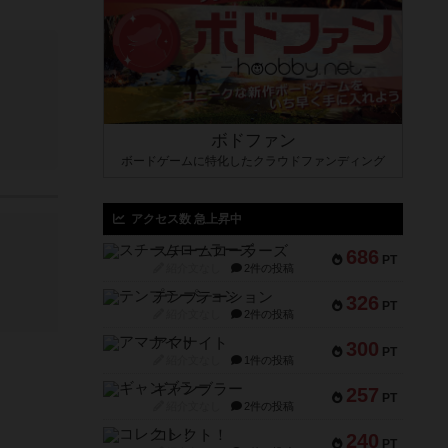
ボドファン
ボードゲームに特化したクラウドファンディング
アクセス数 急上昇中
スチームローラーズ
686
PT
紹介文なし
2件の投稿
テンプテーション
326
PT
紹介文なし
2件の投稿
アマナイト
300
PT
紹介文なし
1件の投稿
ギャンブラー
257
PT
紹介文なし
2件の投稿
コレクト！
240
PT