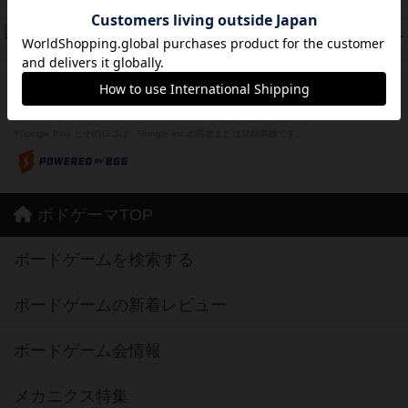
紹介文なし
1件の投稿
ドコジャン
42
PT
紹介文あり
10件の投稿
※Apple、Apple のロゴ は、米国および他の国々で登録されたApple Inc.の商標です。
※App Store は、Apple Inc.のサービスマークです。
※Android は、グーグル インコーポレイテッドの商標または登録商標です。
※Google Play とそのロゴは、Google Inc.の商標または登録商標です。
ボドゲーマTOP
ボードゲームを検索する
ボードゲームの新着レビュー
ボードゲーム会情報
メカニクス特集