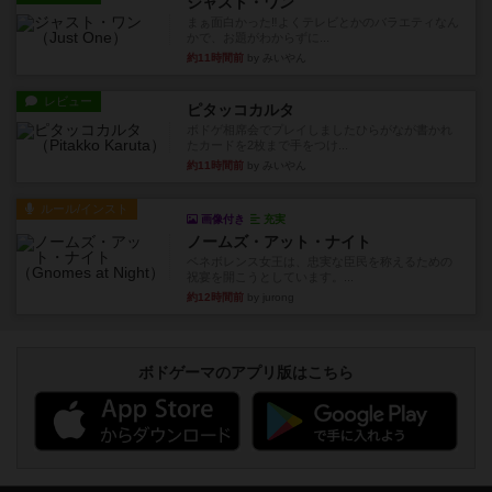
ジャスト・ワン
まぁ面白かった‼️よくテレビとかのバラエティなん
かで、お題がわからずに...
約11時間前
by みいやん
レビュー
ピタッコカルタ
ボドゲ相席会でプレイしましたひらがなが書かれ
たカードを2枚まで手をつけ...
約11時間前
by みいやん
ルール/インスト
画像付き
充実
ノームズ・アット・ナイト
ベネボレンス女王は、忠実な臣民を称えるための
祝宴を開こうとしています。...
約12時間前
by jurong
ボドゲーマのアプリ版はこちら