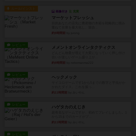
ルール/インスト
画像付き
充実
マーケットフレッシュ
目的あなたの店先に農産物の木箱を戦略的に積み
重ねて在庫を最大化し、競合...
約9時間前
by jurong
レビュー
メメントオンラインタクティクス
どんどん物量が増えて大変になっていく押し付け
合いが楽しいゲーム盛り上が...
約9時間前
by nekomanma222
レビュー
ヘックメック
サイコロゲームです1から5までの数字と芋虫がか
かれたダイス。これを振っ...
約11時間前
by みいやん
レビュー
ハゲタカのえじき
超有名なゲームですが、初めてプレイしました。1
から15までのカードがプ...
約11時間前
by みいやん
レビュー