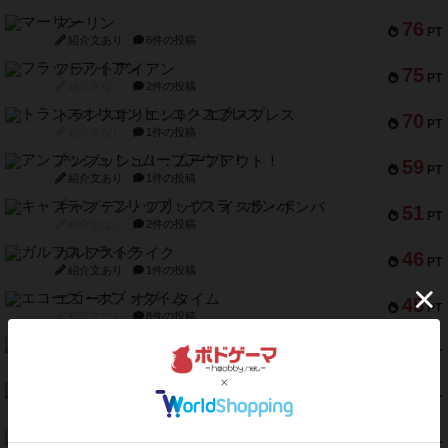
マーリン
76
PT
紹介文あり
6件の投稿
フラットアイアン
75
PT
紹介文なし
2件の投稿
トランスオリエント・エクスプレス
70
PT
紹介文なし
1件の投稿
アンブッシュ！：ムーブアウト！
59
PT
紹介文あり
1件の投稿
キャプテン・フリップ：イスラ・ボンバ
51
PT
紹介文なし
2件の投稿
ガルフストライク
46
PT
紹介文あり
1件の投稿
エコーズ・オブ・タイム
45
PT
紹介文なし
8件の投稿
スカルキング
45
PT
紹介文あり
12件の投稿
海兵隊
45
PT
紹介文あり
1件の投稿
Bitter End ブタペスト救出作戦
45
PT