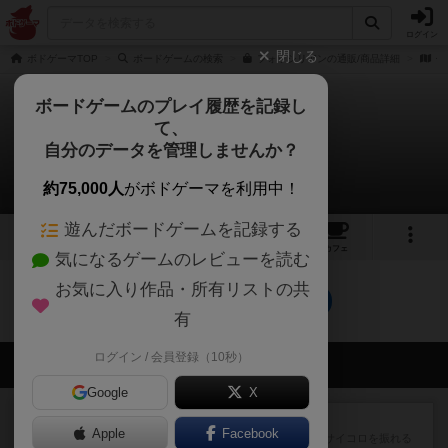
ログイン
閉じる
ボドゲーマTOP
ボードゲームの検索
フォッシリアンの通販/商品詳細
作
ボードゲームのプレイ履歴を記録し
て、
フォッシリアン
自分のデータを管理しませんか？
0件の戦略やコツ
約75,000人
がボドゲーマを利用中！
遊んだボードゲームを記録する
2
1
1
トップ
画像
動画
レビュー
カフェ
気になるゲームのレビューを読む
お気に入り作品・所有リストの共
フォッシリアンのトップに戻る
有
ログイン / 会員登録（10秒）
会員の新しい投稿
Google
X
レビュー
街コロ通
Apple
Facebook
街コロとの違いは初めから二つサイコロを振れる