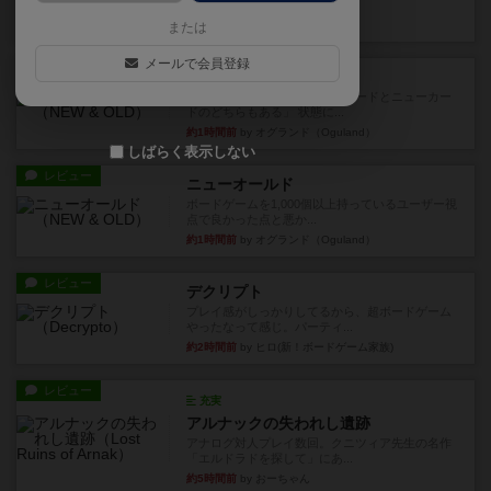
など、少しの違いはあるけれ...
22分前
by くみ
または
メールで会員登録
戦略やコツ
ニューオールド
ゲーム終了時に、「オールドカードとニューカー
ドのどちらもある」 状態に...
約1時間前
by オグランド（Oguland）
しばらく表示しない
レビュー
ニューオールド
ボードゲームを1,000個以上持っているユーザー視
点で良かった点と悪か...
約1時間前
by オグランド（Oguland）
レビュー
デクリプト
プレイ感がしっかりしてるから、超ボードゲーム
やったなって感じ。パーティ...
約2時間前
by ヒロ(新！ボードゲーム家族)
レビュー
充実
アルナックの失われし遺跡
アナログ対人プレイ数回。クニツィア先生の名作
「エルドラドを探して」にあ...
約5時間前
by おーちゃん