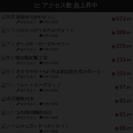
アクセス数 急上昇中
無限まちがいさがし
574
PT
紹介文あり
2件の投稿
リワイルド：サウスアメリカ
389
PT
紹介文なし
2件の投稿
アンダー・ザ・テーブラー
378
PT
紹介文あり
1件の投稿
宵と暁の呪文書
133
PT
紹介文あり
8件の投稿
セミファイナル ～お前はまだ生きている～
103
PT
紹介文あり
1件の投稿
ワン・トゥ・ファイブ
97
PT
紹介文あり
1件の投稿
南北戦争
91
PT
紹介文あり
1件の投稿
ふたつの城の物語
91
PT
紹介文あり
6件の投稿
ノームズ・アット・ナイト
88
PT
紹介文なし
1件の投稿