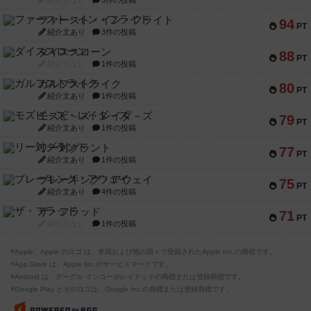
紹介文なし
5件の投稿
ファースト・イン・フライト
94
PT
紹介文あり
3件の投稿
ダイススローン
88
PT
紹介文なし
1件の投稿
ガルフストライク
80
PT
紹介文あり
1件の投稿
モズビ－ズ・レイダ－ズ
79
PT
紹介文あり
1件の投稿
リー対グラント
77
PT
紹介文あり
1件の投稿
ブレーキング・アウェイ
75
PT
紹介文あり
4件の投稿
ザ・フラッド
71
PT
紹介文なし
1件の投稿
※Apple、Apple のロゴ は、米国および他の国々で登録されたApple Inc.の商標です。
※App Store は、Apple Inc.のサービスマークです。
※Android は、グーグル インコーポレイテッドの商標または登録商標です。
※Google Play とそのロゴは、Google Inc.の商標または登録商標です。