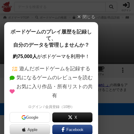
ログイン
閉じる
ボドゲーマTOP
ボードゲームの検索
フォッシリアンの通販/商品詳細
作
ボードゲームのプレイ履歴を記録し
て、
フォッシリアン
自分のデータを管理しませんか？
2件の画像
約75,000人
がボドゲーマを利用中！
遊んだボードゲームを記録する
2
1
1
トップ
画像
動画
レビュー
カフェ
気になるゲームのレビューを読む
ボドゲーマにログインすると、
「フォッシリアン（Fossilian）」
の画像をア
お気に入り作品・所有リストの共
ップロード出来たり、他のユーザーの投稿画像に評価を付けることができま
す。また、トップ6の画像は様々なページで表示されます。
有
ログイン / 会員登録（10秒）
トップに表示される画像
Google
X
符亀
符亀
Apple
Facebook