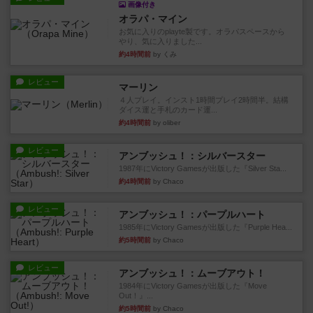
画像付き
オラパ・マイン
お気に入りのplayte製です。オラパスペースから
やり、気に入りました...
約4時間前
by くみ
レビュー
マーリン
４人プレイ。インスト1時間プレイ2時間半。結構
ダイス運と手札のカード運...
約4時間前
by oliber
レビュー
アンブッシュ！：シルバースター
1987年にVictory Gamesが出版した『Silver Sta...
約4時間前
by Chaco
レビュー
アンブッシュ！：パープルハート
1985年にVictory Gamesが出版した『Purple Hea...
約5時間前
by Chaco
レビュー
アンブッシュ！：ムーブアウト！
1984年にVictory Gamesが出版した『Move
Out！』...
約5時間前
by Chaco