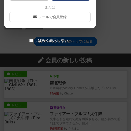
または
メールで会員登録
0
0
しばらく表示しない
フォッシリアンのトップに戻る
会員の新しい投稿
レビュー
充実
南北戦争
1983年にVictory Gamesが出版した『The Civil ...
25分前
by Chaco
レビュー
画像付き
ファイアー・ブルズ / 火牛陣
火牛を引き連れて敵を殲滅させる。縦か斜めで前2
列まで攻撃できるが、自分...
約2時間前
by うらまこ