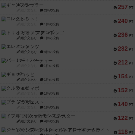
ギャンブラー
257
PT
紹介文なし
2件の投稿
コレクト！
240
PT
紹介文なし
1件の投稿
トリオンフ ア マレンゴ
236
PT
紹介文あり
1件の投稿
エレメンツ
232
PT
紹介文あり
4件の投稿
バー！パーティー
212
PT
紹介文なし
1件の投稿
ギョッと
154
PT
紹介文あり
1件の投稿
クルティボ
152
PT
紹介文なし
1件の投稿
ブラヴェスト
140
PT
紹介文なし
1件の投稿
ドブル：ポケットモンスター
122
PT
紹介文あり
4件の投稿
ジャンヌ・ダルク-オルレアン ドロー＆ライト
118
PT