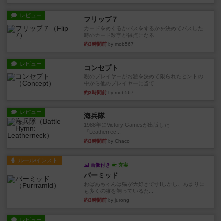
レビュー
フリップ７
カードをめくるかパスをするかを決めてパスした
時のカード数字が得点になる...
約3時間前
by mob567
レビュー
コンセプト
親のプレイヤーがお題を決めて限られたヒントの
中から他のプレイヤーに当て...
約3時間前
by mob567
レビュー
海兵隊
1988年にVictory Gamesが出版した
『Leathernec...
約3時間前
by Chaco
ルール/インスト
画像付き
充実
パーミッド
おばあちゃんは猫が大好きです!しかし、あまりに
も多くの猫を飼っているた...
約3時間前
by jurong
レビュー