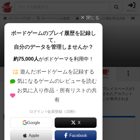
ログイン
閉じる
ボドゲーマTOP
ボードゲームの検索
フォッシリアンの通販/商品詳細
作
ボードゲームのプレイ履歴を記録し
て、
フォッシリアン
自分のデータを管理しませんか？
1店のカフェ/スペースが提供中
約75,000人
がボドゲーマを利用中！
遊んだボードゲームを記録する
2
1
1
トップ
画像
動画
レビュー
カフェ
気になるゲームのレビューを読む
フォッシリアンで遊ぶことができるボードゲームカフェ・プレイスペースが1
お気に入り作品・所有リストの共
店登録されています。公開プロフィールの都道府県が設定されたアカウント
でログインすると、同じ都道府県内の店舗に絞り込むボタンが表示されま
有
す。
ログイン / 会員登録（10秒）
ボードゲームカフェ
Google
X
有明亭
東京都豊島区巣鴨1-20-13
Apple
Facebook