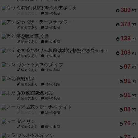
リワイルド：サウスアメリカ
389
PT
紹介文なし
2件の投稿
アンダー・ザ・テーブラー
378
PT
紹介文あり
1件の投稿
宵と暁の呪文書
133
PT
紹介文あり
8件の投稿
セミファイナル ～お前はまだ生きている～
103
PT
紹介文あり
1件の投稿
ワン・トゥ・ファイブ
97
PT
紹介文あり
1件の投稿
南北戦争
91
PT
紹介文あり
1件の投稿
ふたつの城の物語
91
PT
紹介文あり
6件の投稿
ノームズ・アット・ナイト
88
PT
紹介文なし
1件の投稿
マーリン
76
PT
紹介文あり
6件の投稿
フラットアイアン
75