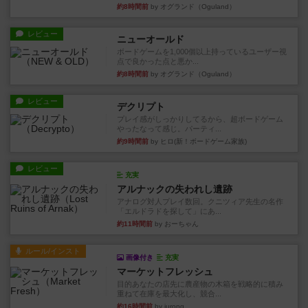
約8時間前
by オグランド（Oguland）
レビュー
ニューオールド
ボードゲームを1,000個以上持っているユーザー視
点で良かった点と悪か...
約8時間前
by オグランド（Oguland）
レビュー
デクリプト
プレイ感がしっかりしてるから、超ボードゲーム
やったなって感じ。パーティ...
約9時間前
by ヒロ(新！ボードゲーム家族)
レビュー
充実
アルナックの失われし遺跡
アナログ対人プレイ数回。クニツィア先生の名作
「エルドラドを探して」にあ...
約11時間前
by おーちゃん
ルール/インスト
画像付き
充実
マーケットフレッシュ
目的あなたの店先に農産物の木箱を戦略的に積み
重ねて在庫を最大化し、競合...
約16時間前
by jurong