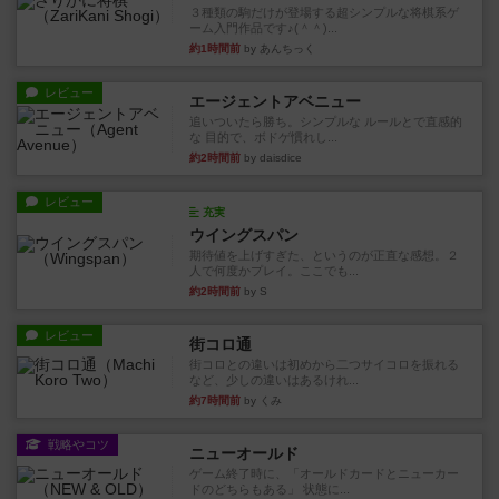
３種類の駒だけが登場する超シンプルな将棋系ゲ
ーム入門作品です♪(＾＾)...
約1時間前
by あんちっく
レビュー
エージェントアベニュー
追いついたら勝ち。シンプルな ルールとで直感的
な 目的で、ボドゲ慣れし...
約2時間前
by daisdice
レビュー
充実
ウイングスパン
期待値を上げすぎた、というのが正直な感想。２
人で何度かプレイ。ここでも...
約2時間前
by S
レビュー
街コロ通
街コロとの違いは初めから二つサイコロを振れる
など、少しの違いはあるけれ...
約7時間前
by くみ
戦略やコツ
ニューオールド
ゲーム終了時に、「オールドカードとニューカー
ドのどちらもある」 状態に...