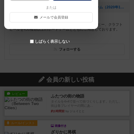
[NEW] 【巣鴨】土曜ゲーム会 テーマ：街・地名のゲーム（2020年12月02日 17時54分）
または
メールで会員登録
遊べるボードゲーム
1433個
山手線巣鴨駅から4分！スパイスカレーや挽きたてコーヒー、クラフト
ビールを450種類以上のボードゲームとともにご用意しております。
しばらく表示しない
フォローする
会員の新しい投稿
レビュー
ふたつの街の物語
タイルを4×4で並べて街づくりします。ただし、
街は各プレイヤーの間にあ...
約1時間前
by ジェイとと
ルール/インスト
画像付き
ざりかに将棋