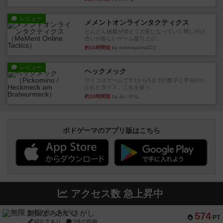
レビュー
メメントオンラインタクティクス
どんどん物量が増えて大変になっていく押し付け
合いが楽しいゲーム盛り上が...
約16時間前
by nekomanma222
レビュー
ヘックメック
サイコロゲームです1から5までの数字と芋虫がか
かれたダイス。これを振っ...
約18時間前
by みいやん
ボドゲーマのアプリ版はこちら
アクセス数 急上昇中
無限まちがいさがし
574
PT
紹介文あり
2件の投稿