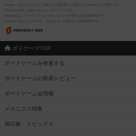
※Apple、Apple のロゴ は、米国および他の国々で登録されたApple Inc.の商標です。
※App Store は、Apple Inc.のサービスマークです。
※Android は、グーグル インコーポレイテッドの商標または登録商標です。
※Google Play とそのロゴは、Google Inc.の商標または登録商標です。
ボドゲーマTOP
ボードゲームを検索する
ボードゲームの新着レビュー
ボードゲーム会情報
メカニクス特集
掲示板・トピックス