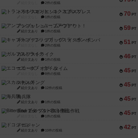
PT
紹介文なし
2件の投稿
トランスオリエント・エクスプレス
70
PT
紹介文なし
1件の投稿
アンブッシュ！：ムーブアウト！
59
PT
紹介文あり
1件の投稿
キャプテン・フリップ：イスラ・ボンバ
51
PT
紹介文なし
2件の投稿
ガルフストライク
46
PT
紹介文あり
1件の投稿
エコーズ・オブ・タイム
45
PT
紹介文なし
8件の投稿
スカルキング
45
PT
紹介文あり
12件の投稿
海兵隊
45
PT
紹介文あり
1件の投稿
Bitter End ブタペスト救出作戦
45
PT
紹介文なし
1件の投稿
ドコジャン
42
PT
紹介文あり
10件の投稿