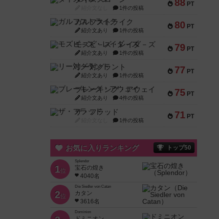
88
PT
紹介文なし
1件の投稿
ガルフストライク
80
PT
紹介文あり
1件の投稿
モズビ－ズ・レイダ－ズ
79
PT
紹介文あり
1件の投稿
リー対グラント
77
PT
紹介文あり
1件の投稿
ブレーキング・アウェイ
75
PT
紹介文あり
4件の投稿
ザ・フラッド
71
PT
紹介文なし
1件の投稿
お気に入りランキング
トップ50
Splendor
1
宝石の煌き
位
4040名
Die Siedler von Catan
2
カタン
位
3616名
Dominion
ドミニオン