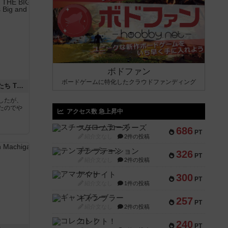
ボドファン
ボードゲームに特化したクラウドファンディング
アグリコラ：牧場の動物たち THE BIG BOX
したが、
たのでや
アクセス数 急上昇中
スチームローラーズ
686
PT
紹介文なし
2件の投稿
テンプテーション
326
PT
紹介文なし
2件の投稿
アマナイト
300
PT
紹介文なし
1件の投稿
ギャンブラー
257
PT
紹介文なし
2件の投稿
コレクト！
240
PT