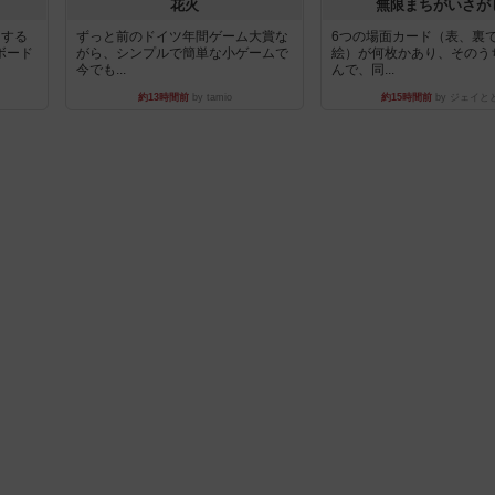
花火
無限まちがいさが
イする
ずっと前のドイツ年間ゲーム大賞な
6つの場面カード（表、裏
ボード
がら、シンプルで簡単な小ゲームで
絵）が何枚かあり、そのう
今でも...
んで、同...
約13時間前
by tamio
約15時間前
by ジェイと