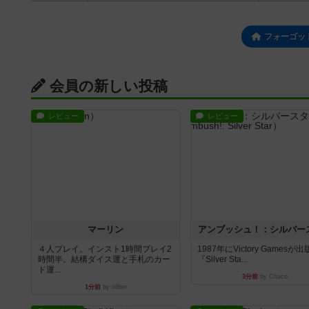
フォーゴッ
会員の新しい投稿
レビュー
レビュー
マーリン
アンブッシュ！：シルバー
４人プレイ。インスト1時間プレイ2
1987年にVictory Gamesが
時間半。結構ダイス運と手札のカー
『Silver Sta...
ド運...
3分前
by Chaco
1分前
by oliber