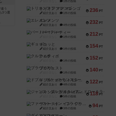
し
紹介文なし
1件の投稿
トリオンフ ア マレンゴ
で違う
236
PT
ち3つ選
紹介文あり
1件の投稿
エレメンツ
232
PT
と
紹介文あり
4件の投稿
バー！パーティー
212
PT
紹介文なし
1件の投稿
ギョッと
154
PT
紹介文あり
1件の投稿
クルティボ
152
PT
紹介文なし
1件の投稿
ブラヴェスト
140
PT
紹介文なし
1件の投稿
ドブル：ポケットモンスター
122
PT
紹介文あり
4件の投稿
ジャンヌ・ダルク-オルレアン ドロー＆ライト
118
PT
紹介文なし
5件の投稿
ファースト・イン・フライト
94
PT
紹介文あり
3件の投稿
ダイススローン