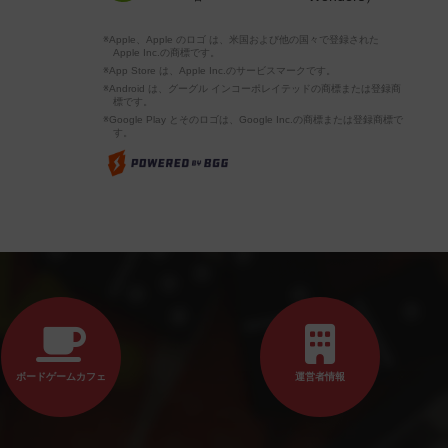
※Apple、Apple のロゴ は、米国および他の国々で登録された
Apple Inc.の商標です。
※App Store は、Apple Inc.のサービスマークです。
※Android は、グーグル インコーポレイテッドの商標または登録商
標です。
※Google Play とそのロゴは、Google Inc.の商標または登録商標で
す。
ボードゲームカフェ
運営者情報