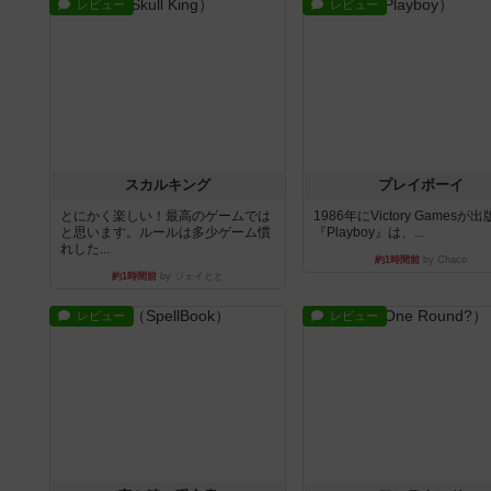
レビュー
レビュー
スカルキング
プレイボーイ
とにかく楽しい！最高のゲームでは
1986年にVictory Gamesが
と思います。ルールは多少ゲーム慣
『Playboy』は、...
れした...
約1時間前
by Chaco
約1時間前
by ジェイとと
レビュー
レビュー