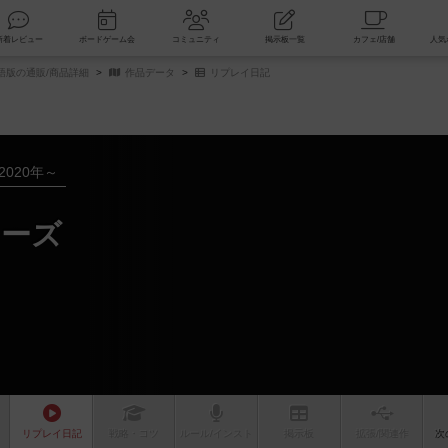
索
新着レビュー
ボードゲーム会
コミュニティ
掲示板一覧
語版の通販/商品詳細
作品データ
リプレイ日記
2020年～
ターズ
リプレイ
日記
戦略
・コツ
ルール
/インスト
掲示板
拡張/関連
作
次