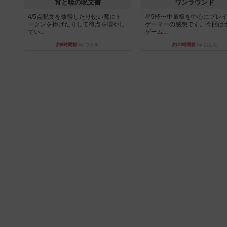
宵と暁の呪文書
ワンラウンド
4/5点呪文を修得したり使い魔にト
星5軽〜中量級を中心にプレ
ークンを捧げたりして得点を増やし
ゲーマーの感想です。今回は
てい...
ゲーム...
約6時間前
by ワタル
約10時間前
by おとん