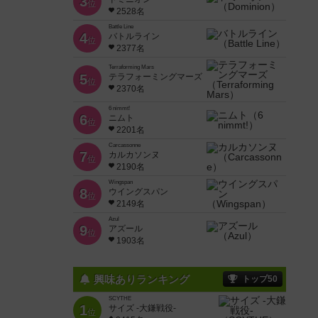
3
位
2528名
Battle Line
4
バトルライン
位
2377名
Terraforming Mars
5
テラフォーミングマーズ
位
2370名
6 nimmt!
6
ニムト
位
2201名
Carcassonne
7
カルカソンヌ
位
2190名
Wingspan
8
ウイングスパン
位
2149名
Azul
9
アズール
位
1903名
興味ありランキング
トップ50
SCYTHE
1
サイズ -大鎌戦役-
位