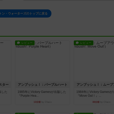
トン・ウォーターズのトップに戻る
レビュー
レビュー
スター
アンブッシュ！：パープルハート
アンブッシュ！：ムーブ
出版した
1985年にVictory Gamesが出版した
1984年にVictory Game
『Purple Hea...
『Move Out！』...
13分前
by Chaco
38分前
by Chaco