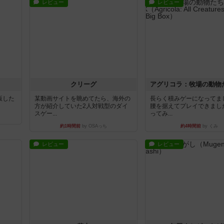
レビュー
レビュー
クリーグ
出版した
某動画サイトを眺めてたら、海外の
長らく積みゲーになってま
方が紹介していた2人対戦型のダイ
腰を据えてプレイできまし
スゲー...
ってみ...
約1時間前
by OSAっち
約4時間前
by くみ
レビュー
レビュー