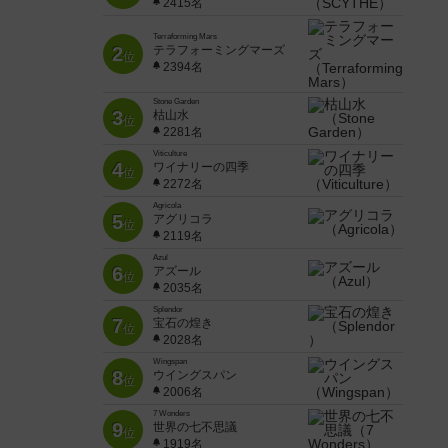
2415名
Terraforming Mars
2
テラフォーミングマーズ
位
2394名
Stone Garden
3
枯山水
位
2281名
Viticulture
4
ワイナリーの四季
位
2272名
Agricola
5
アグリコラ
位
2119名
Azul
6
アズール
位
2035名
Splendor
7
宝石の煌き
位
2028名
Wingspan
8
ウイングスパン
位
2006名
7 Wonders
9
世界の七不思議
位
1919名