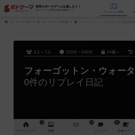
世界のボードゲームを楽しもう！
ボードゲーム専門の総合情報サイト
データベース
検
ボドゲーマTOP
ボードゲームの検索
フォーゴットン・ウォーターズ 完全日本
3人～7人
120分～240分
14歳～
フォーゴットン・ウォー
0件のリプレイ日記
1
2
11
ゲーム
トップ
画像
動画
レビュー
店舗/
カフェ