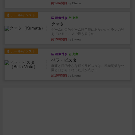
約14時間前
by Chaco
ルール/インスト
画像付き
充実
クマタ
ゲームの目的ゲーム終了時にあなたのクランの見
えているドミノで最も多くの...
約15時間前
by jurong
ルール/インスト
画像付き
充実
ベラ・ビスタ
概要と目的小さな町ベラビスタは、風光明媚な公
園と曲がりくねった川が広が...
約15時間前
by jurong