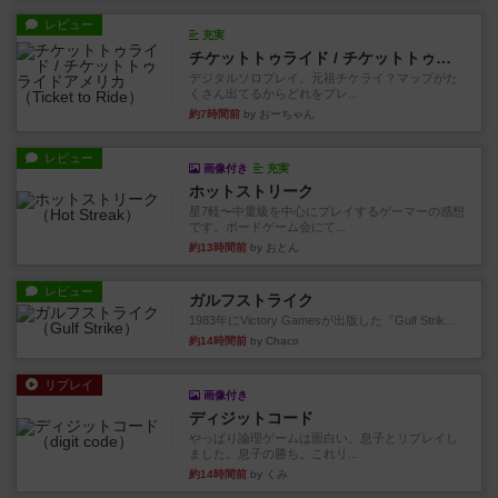
レビュー
充実
チケットトゥライド / チケットトゥライドアメリカ
デジタルソロプレイ。元祖チケライ？マップがた
くさん出てるからどれをプレ...
約7時間前
by おーちゃん
レビュー
画像付き
充実
ホットストリーク
星7軽〜中量級を中心にプレイするゲーマーの感想
です。ボードゲーム会にて...
約13時間前
by おとん
レビュー
ガルフストライク
1983年にVictory Gamesが出版した『Gulf Strik...
約14時間前
by Chaco
リプレイ
画像付き
ディジットコード
やっぱり論理ゲームは面白い。息子とリプレイし
ました。息子の勝ち。これリ...
約14時間前
by くみ