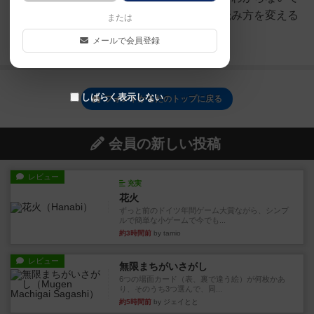
すｗ読み手が字体のイメージで読み方を変える
または
と一層楽しめますね。
メールで会員登録
続きを読む（7年以上前）
しばらく表示しない
フォントかるたのトップに戻る
会員の新しい投稿
レビュー
充実
花火
ずっと前のドイツ年間ゲーム大賞ながら、シンプ
ルで簡単な小ゲームで今でも...
約3時間前
by tamio
レビュー
無限まちがいさがし
6つの場面カード（表、裏で違う絵）が何枚かあ
り、そのうち3つ選んで、同...
約5時間前
by ジェイとと