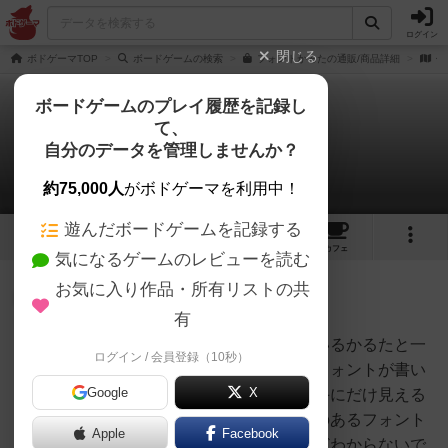
ログイン
閉じる
ボドゲーマTOP
ボードゲームの検索
フォントかるたの通販/商品詳細
作
ボードゲームのプレイ履歴を記録し
て、
フォントかるた
自分のデータを管理しませんか？
1件のルール/インスト
約75,000人
がボドゲーマを利用中！
遊んだボードゲームを記録する
6
5
32
トップ
画像
動画
レビュー
カフェ
気になるゲームのレビューを読む
お気に入り作品・所有リストの共
勇者
199名
1名
0
有
基本ルールは読み手と取り手がいるかるたと一
ログイン / 会員登録（10秒）
越智 俊英
緒です。取り札の裏面に答えのフォントが書い
Google
X
てあるので札を取った後は読み手にだけ見える
ように札を渡しましょう。特徴のあるフォント
Apple
Facebook
以外はその道のプロでもほとんどわからないで