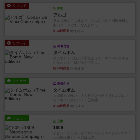
リプレイ
充実
アルゴ
アルゴがとても好きで、たぶんプレイ回数が最も
多いゲームです。なんといっ...
約14時間前
by おとん
リプレイ
画像付き
タイムボム
僕はホントに嘘が下手なようで、すぐバレますみ
んなホント、嘘が上手ですよ...
約14時間前
by あまる
レビュー
画像付き
タイムボム
まず簡単で軽い！大人数で遊べる！それなのに小
箱！何より楽しい！！正体隠...
約14時間前
by あまる
レビュー
充実
1809
ケビン・ザッカーがデザインした１ヘクス=２マイ
ルの戦役級シリーズは以下...