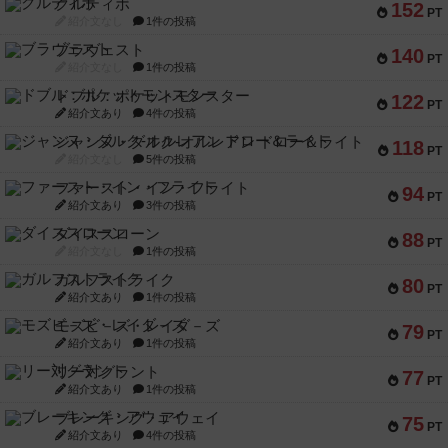
クルティボ
152
PT
紹介文なし
1件の投稿
ブラヴェスト
140
PT
紹介文なし
1件の投稿
ドブル：ポケットモンスター
122
PT
紹介文あり
4件の投稿
ジャンヌ・ダルク-オルレアン ドロー＆ライト
118
PT
紹介文なし
5件の投稿
ファースト・イン・フライト
94
PT
紹介文あり
3件の投稿
ダイススローン
88
PT
紹介文なし
1件の投稿
ガルフストライク
80
PT
紹介文あり
1件の投稿
モズビ－ズ・レイダ－ズ
79
PT
紹介文あり
1件の投稿
リー対グラント
77
PT
紹介文あり
1件の投稿
ブレーキング・アウェイ
75
PT
紹介文あり
4件の投稿