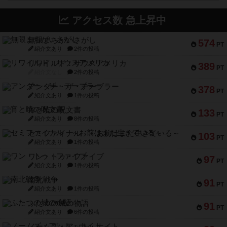
アクセス数 急上昇中
無限まちがいさがし
574
PT
紹介文あり
2件の投稿
リワイルド：サウスアメリカ
389
PT
紹介文なし
2件の投稿
アンダー・ザ・テーブラー
378
PT
紹介文あり
1件の投稿
宵と暁の呪文書
133
PT
紹介文あり
8件の投稿
セミファイナル ～お前はまだ生きている～
103
PT
紹介文あり
1件の投稿
ワン・トゥ・ファイブ
97
PT
紹介文あり
1件の投稿
南北戦争
91
PT
紹介文あり
1件の投稿
ふたつの城の物語
91
PT
紹介文あり
6件の投稿
ノームズ・アット・ナイト