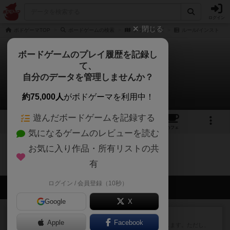
ログイン
閉じる
ボドゲーマTOP
ボードゲームの検索
フライウィズ
ルール/インスト
ボードゲームのプレイ履歴を記録し
て、
フライウィズ
自分のデータを管理しませんか？
0件のルール/インスト
約75,000人
がボドゲーマを利用中！
遊んだボードゲームを記録する
4
2
1
トップ
画像
動画
レビュー
カフェ
気になるゲームのレビューを読む
お気に入り作品・所有リストの共
フライウィズのトップに戻る
有
ログイン / 会員登録（10秒）
会員の新しい投稿
Google
X
レビュー
ふたつの街の物語
Apple
Facebook
タイルを4×4で並べて街づくりします。ただし、