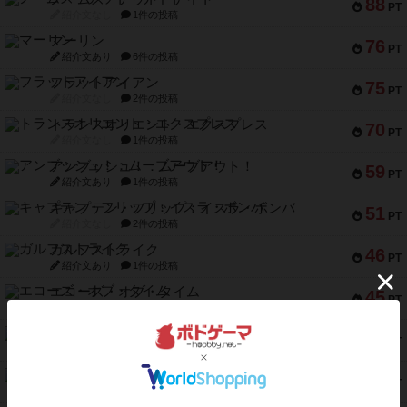
88
PT
紹介文なし
1件の投稿
マーリン
76
PT
紹介文あり
6件の投稿
フラットアイアン
75
PT
紹介文なし
2件の投稿
トランスオリエント・エクスプレス
70
PT
紹介文なし
1件の投稿
アンブッシュ！：ムーブアウト！
59
PT
紹介文あり
1件の投稿
キャプテン・フリップ：イスラ・ボンバ
51
PT
紹介文なし
2件の投稿
ガルフストライク
46
PT
紹介文あり
1件の投稿
エコーズ・オブ・タイム
45
PT
紹介文なし
8件の投稿
スカルキング
45
PT
紹介文あり
12件の投稿
海兵隊
45
PT
紹介文あり
1件の投稿