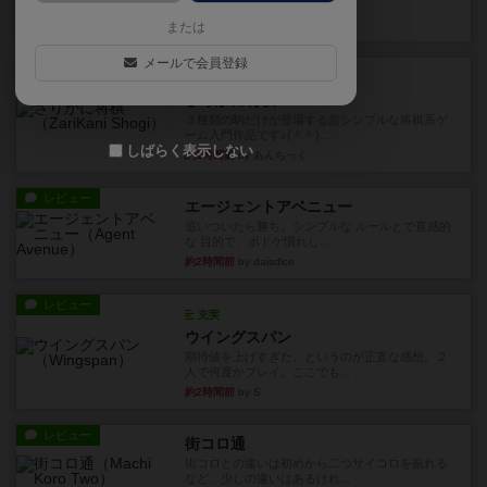
街は各プレイヤーの間にあ...
約1時間前
by ジェイとと
または
メールで会員登録
ルール/インスト
画像付き
ざりかに将棋
３種類の駒だけが登場する超シンプルな将棋系ゲ
ーム入門作品です♪(＾＾)...
しばらく表示しない
約1時間前
by あんちっく
レビュー
エージェントアベニュー
追いついたら勝ち。シンプルな ルールとで直感的
な 目的で、ボドゲ慣れし...
約2時間前
by daisdice
レビュー
充実
ウイングスパン
期待値を上げすぎた、というのが正直な感想。２
人で何度かプレイ。ここでも...
約2時間前
by S
レビュー
街コロ通
街コロとの違いは初めから二つサイコロを振れる
など、少しの違いはあるけれ...