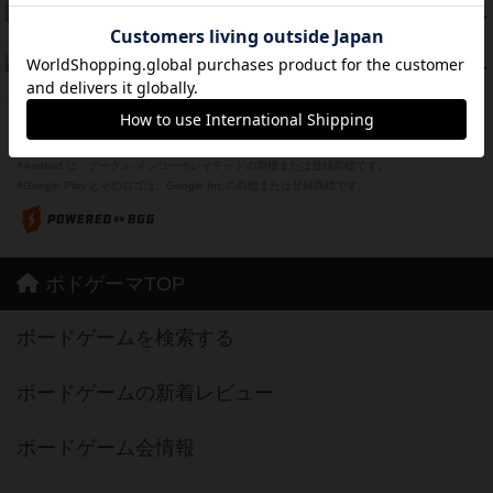
Bitter End ブタペスト救出作戦
45
PT
紹介文なし
1件の投稿
ドコジャン
42
PT
紹介文あり
10件の投稿
※Apple、Apple のロゴ は、米国および他の国々で登録されたApple Inc.の商標です。
※App Store は、Apple Inc.のサービスマークです。
※Android は、グーグル インコーポレイテッドの商標または登録商標です。
※Google Play とそのロゴは、Google Inc.の商標または登録商標です。
ボドゲーマTOP
ボードゲームを検索する
ボードゲームの新着レビュー
ボードゲーム会情報