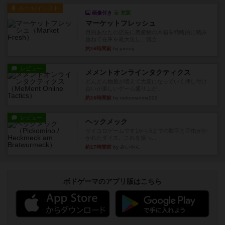
ルール/インスト
画像付き
充実
マーケットフレッシュ
目的あなたの店先に農産物の木箱を戦略的に積み
重ねて在庫を最大化し、競合...
約16時間前
by jurong
レビュー
メメントオンラインタクティクス
どんどん物量が増えて大変になっていく押し付け
合いが楽しいゲーム盛り上が...
約16時間前
by nekomanma222
レビュー
ヘックメック
サイコロゲームです1から5までの数字と芋虫がか
かれたダイス。これを振っ...
約17時間前
by みいやん
ボドゲーマのアプリ版はこちら