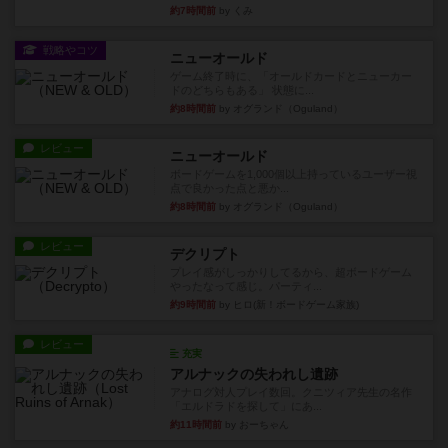
約7時間前
by くみ
戦略やコツ
ニューオールド
ゲーム終了時に、「オールドカードとニューカー
ドのどちらもある」 状態に...
約8時間前
by オグランド（Oguland）
レビュー
ニューオールド
ボードゲームを1,000個以上持っているユーザー視
点で良かった点と悪か...
約8時間前
by オグランド（Oguland）
レビュー
デクリプト
プレイ感がしっかりしてるから、超ボードゲーム
やったなって感じ。パーティ...
約9時間前
by ヒロ(新！ボードゲーム家族)
レビュー
充実
アルナックの失われし遺跡
アナログ対人プレイ数回。クニツィア先生の名作
「エルドラドを探して」にあ...
約11時間前
by おーちゃん