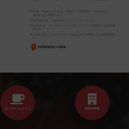
※Apple、Apple のロゴ は、米国および他の国々で登録された
Apple Inc.の商標です。
※App Store は、Apple Inc.のサービスマークです。
※Android は、グーグル インコーポレイテッドの商標または登録商
標です。
※Google Play とそのロゴは、Google Inc.の商標または登録商標で
す。
ボードゲームカフェ
運営者情報