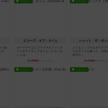
レビュー
レビュー
ブ
エコーズ・オブ・タイム
シャット・ザ・ボッ
をうめ
カードゲームにファイナルファンタ
とてもシンプルなダイスゲ
ムで
ジーのアクティブタイムバトル（も
つのダイスを振って、出目
しくは...
自分の...
約12時間前
by ジェイとと
約13時間前
by OSAっち
レビュー
レビュー