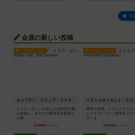
フ
会員の新しい投稿
ルール/インスト
ルール/インスト
キャプテン・フリップ：イスラ・ボンバ
イスラ・ボンバを探しに出航!潜水艦
乗客の皆様、トランスオリエ
を装備し、あなたの乗組員を監獄か
エクスプレスにご乗車ありが
ら解...
ざいま...
約1時間前
by jurong
約2時間前
by jurong