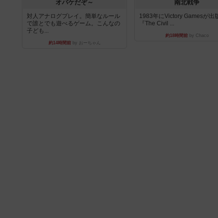
オバケだぞ～
南北戦争
対人アナログプレイ。簡単なルール
1983年にVictory Gamesが
で誰とでも遊べるゲーム。こんなの
『The Civil ...
子ども...
約18時間前
by Chaco
約14時間前
by おーちゃん