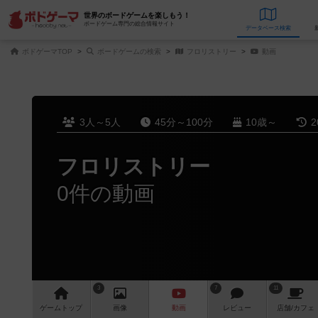
世界のボードゲームを楽しもう！
ボードゲーム専門の総合情報サイト
データベース
検
ボドゲーマTOP
ボードゲームの検索
フロリストリー
動画
3人～5人
45分～100分
10歳～
2
フロリストリー
0件の動画
3
7
11
ゲーム
トップ
画像
動画
レビュー
店舗/
カフェ