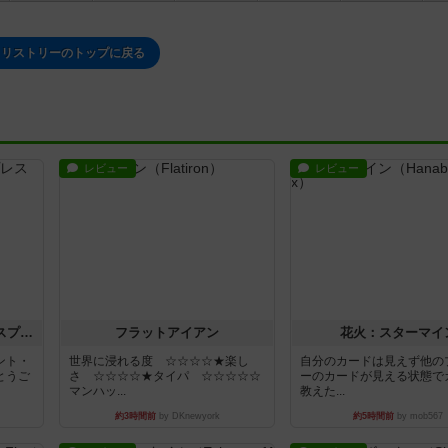
ロリストリーのトップに戻る
レビュー
レビュー
トランスオリエント・エクスプレス
フラットアイアン
花火：スターマイ
ント・
世界に浸れる度 ☆☆☆☆★楽し
自分のカードは見えず他の
とうご
さ ☆☆☆☆★タイパ ☆☆☆☆☆
ーのカードが見える状態で
マンハッ...
教えた...
約3時間前
by DKnewyork
約5時間前
by mob567