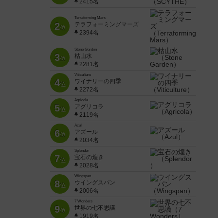
2415名
Terraforming Mars
2
テラフォーミングマーズ
位
2394名
Stone Garden
3
枯山水
位
2281名
Viticulture
4
ワイナリーの四季
位
2272名
Agricola
5
アグリコラ
位
2119名
Azul
6
アズール
位
2034名
Splendor
7
宝石の煌き
位
2028名
Wingspan
8
ウイングスパン
位
2006名
7 Wonders
9
世界の七不思議
位
1919名