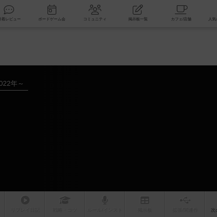
索
新着レビュー
ボードゲーム会
コミュニティ
掲示板一覧
022年～
リプレイ
日記
戦略
・コツ
ルール
/インスト
掲示板
拡張/関連
作
次