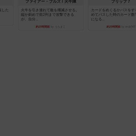
ファイアー・ブルズ / 火牛陣
フリップ７
出版した
火牛を引き連れて敵を殲滅させる。
カードをめくるかパスをす
縦か斜めで前2列まで攻撃できる
めてパスした時のカード数
が、自分...
になる...
約20時間前
by うらまこ
約20時間前
by mob567