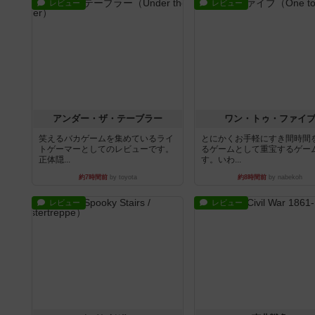
レビュー
レビュー
アンダー・ザ・テーブラー
ワン・トゥ・ファイ
笑えるバカゲームを集めているライ
とにかくお手軽にすき間時間
トゲーマーとしてのレビューです。
るゲームとして重宝するゲー
正体隠...
す。いわ...
約7時間前
by toyota
約8時間前
by nabekoh
レビュー
レビュー