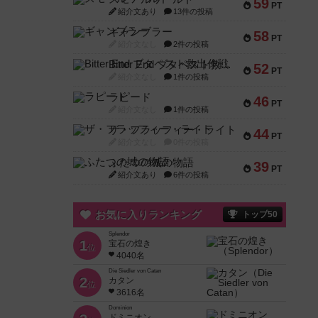
59
PT
紹介文あり
13件の投稿
ギャンブラー
58
PT
紹介文なし
2件の投稿
Bitter End ブタペスト救出作戦
52
PT
紹介文なし
1件の投稿
ラピード
46
PT
紹介文なし
1件の投稿
ザ・フラッフィー・ライト
44
PT
紹介文なし
0件の投稿
ふたつの城の物語
39
PT
紹介文あり
6件の投稿
お気に入りランキング
トップ50
Splendor
1
宝石の煌き
位
4040名
Die Siedler von Catan
2
カタン
位
3616名
Dominion
ドミニオン