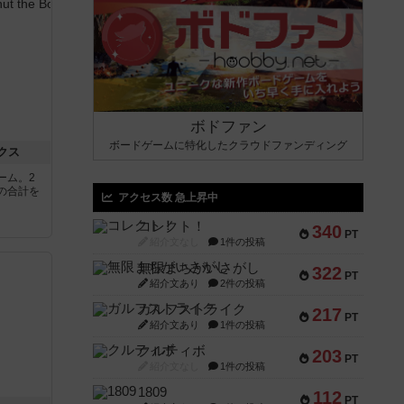
ボドファン
ボードゲームに特化したクラウドファンディング
クス
ーム。2
の合計を
アクセス数 急上昇中
コレクト！
340
PT
紹介文なし
1件の投稿
無限まちがいさがし
322
PT
紹介文あり
2件の投稿
ガルフストライク
217
PT
紹介文あり
1件の投稿
クルティボ
203
PT
紹介文なし
1件の投稿
1809
112
PT