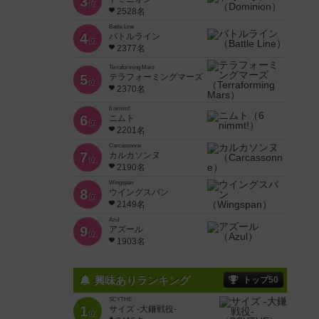
3
位
2528名
Battle Line
4
バトルライン
位
2377名
Terraforming Mars
5
テラフォーミングマーズ
位
2370名
6 nimmt!
6
ニムト
位
2201名
Carcassonne
7
カルカソンヌ
位
2190名
Wingspan
8
ウイングスパン
位
2149名
Azul
9
アズール
位
1903名
興味ありランキング
トップ50
SCYTHE
1
サイズ -大鎌戦役-
位