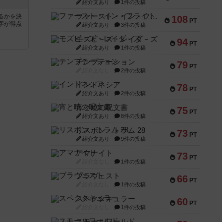
紹介文あり
1件の投稿
ファースト・イン・フライト
るかを決
108
PT
字が得点
紹介文あり
3件の投稿
モズビ－ズ・レイダ－ズ
94
PT
紹介文あり
1件の投稿
テンプテーション
79
PT
紹介文なし
2件の投稿
インドネシア
78
PT
紹介文あり
2件の投稿
宵と暁の呪文書
75
PT
紹介文あり
8件の投稿
リスボン・トラム 28
73
PT
紹介文あり
9件の投稿
アマナイト
73
PT
紹介文なし
1件の投稿
ブラヴェスト
66
PT
紹介文なし
1件の投稿
スペクタキュラー
60
PT
紹介文なし
1件の投稿
スモールワールド