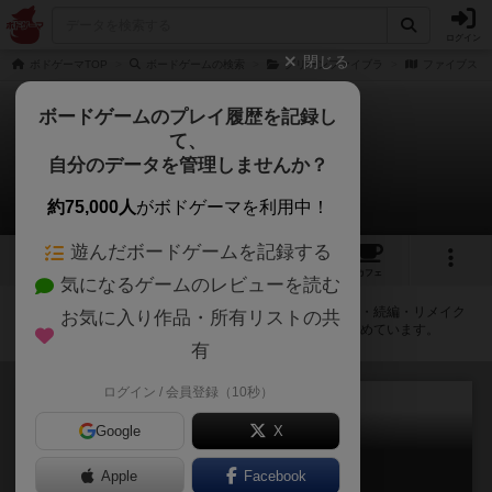
ログイン
閉じる
ボドゲーマTOP
ボードゲームの検索
グリーンファイブラ
ファイブス
ボードゲームのプレイ履歴を記録し
て、
ファイブス
自分のデータを管理しませんか？
拡張/関連作品 1件
約75,000人
がボドゲーマを利用中！
遊んだボードゲームを記録する
1
1
1
トップ
画像
動画
レビュー
カフェ
気になるゲームのレビューを読む
ファイブスに紐付いているボードゲーム一覧です。拡張版・続編・リメイク
お気に入り作品・所有リストの共
版などの同じシリーズを中心に、関連性の強い作品をまとめています。
有
ログイン / 会員登録（10秒）
Google
X
グリーンファイブラ
Apple
Facebook