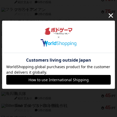
PT
紹介文あり
6件の投稿
フラットアイアン
75
PT
紹介文なし
2件の投稿
トランスオリエント・エクスプレス
70
PT
紹介文なし
1件の投稿
アンブッシュ！：ムーブアウト！
59
PT
紹介文あり
1件の投稿
キャプテン・フリップ：イスラ・ボンバ
51
PT
紹介文なし
2件の投稿
ガルフストライク
46
PT
紹介文あり
1件の投稿
エコーズ・オブ・タイム
45
PT
紹介文なし
8件の投稿
スカルキング
45
PT
紹介文あり
12件の投稿
海兵隊
45
PT
紹介文あり
1件の投稿
Bitter End ブタペスト救出作戦
45
PT
紹介文なし
1件の投稿