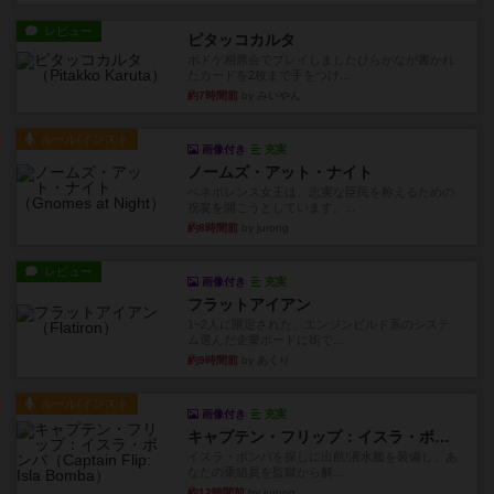
レビュー
ピタッコカルタ
ボドゲ相席会でプレイしましたひらがなが書かれ
たカードを2枚まで手をつけ...
約7時間前
by みいやん
ルール/インスト
画像付き
充実
ノームズ・アット・ナイト
ベネボレンス女王は、忠実な臣民を称えるための
祝宴を開こうとしています。...
約8時間前
by jurong
レビュー
画像付き
充実
フラットアイアン
1~2人に限定された、エンジンビルド系のシステ
ム選んだ企業ボードに街で...
約9時間前
by あくり
ルール/インスト
画像付き
充実
キャプテン・フリップ：イスラ・ボンバ
イスラ・ボンバを探しに出航!潜水艦を装備し、あ
なたの乗組員を監獄から解...
約12時間前
by jurong