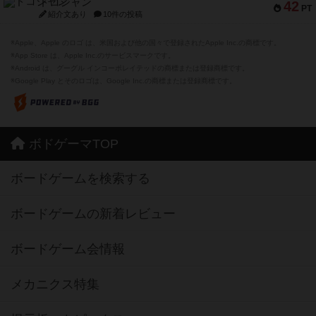
ドコジャン
42
PT
紹介文あり
10件の投稿
※Apple、Apple のロゴ は、米国および他の国々で登録されたApple Inc.の商標です。
※App Store は、Apple Inc.のサービスマークです。
※Android は、グーグル インコーポレイテッドの商標または登録商標です。
※Google Play とそのロゴは、Google Inc.の商標または登録商標です。
ボドゲーマTOP
ボードゲームを検索する
ボードゲームの新着レビュー
ボードゲーム会情報
メカニクス特集