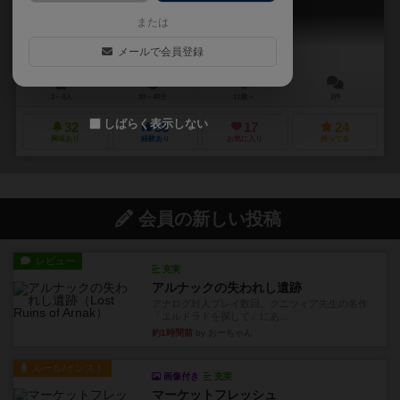
THE GREEN FIVURA
または
メールで会員登録
3～4人
30～40分
11歳～
2件
しばらく表示しない
32
58
17
24
興味あり
経験あり
お気に入り
持ってる
会員の新しい投稿
レビュー
充実
アルナックの失われし遺跡
アナログ対人プレイ数回。クニツィア先生の名作
「エルドラドを探して」にあ...
約1時間前
by おーちゃん
ルール/インスト
画像付き
充実
マーケットフレッシュ