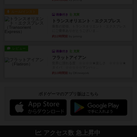
ルール/インスト
画像付き
充実
トランスオリエント・エクスプレス
乗客の皆様、トランスオリエント・エクスプレス
にご乗車ありがとうございま...
約12時間前
by jurong
レビュー
画像付き
充実
フラットアイアン
世界に浸れる度 ☆☆☆☆★楽しさ ☆☆☆☆★
タイパ ☆☆☆☆☆マンハッ...
約13時間前
by DKnewyork
ボドゲーマのアプリ版はこちら
アクセス数 急上昇中