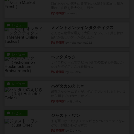
目的あなたの店先に農産物の木箱を戦略的に積み
重ねて在庫を最大化し、競合...
約5時間前
by jurong
レビュー
メメントオンラインタクティクス
どんどん物量が増えて大変になっていく押し付け
合いが楽しいゲーム盛り上が...
約6時間前
by nekomanma222
レビュー
ヘックメック
サイコロゲームです1から5までの数字と芋虫がか
かれたダイス。これを振っ...
約7時間前
by みいやん
レビュー
ハゲタカのえじき
超有名なゲームですが、初めてプレイしました。1
から15までのカードがプ...
約7時間前
by みいやん
レビュー
ジャスト・ワン
まぁ面白かった‼️よくテレビとかのバラエティなん
かで、お題がわからずに...
約7時間前
by みいやん