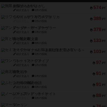
無限まちがいさがし
574
PT
紹介文あり
2件の投稿
リワイルド：サウスアメリカ
389
PT
紹介文なし
2件の投稿
アンダー・ザ・テーブラー
378
PT
紹介文あり
1件の投稿
宵と暁の呪文書
133
PT
紹介文あり
8件の投稿
セミファイナル ～お前はまだ生きている～
103
PT
紹介文あり
1件の投稿
ワン・トゥ・ファイブ
97
PT
紹介文あり
1件の投稿
南北戦争
91
PT
紹介文あり
1件の投稿
ふたつの城の物語
91
PT
紹介文あり
6件の投稿
ノームズ・アット・ナイト
88
PT
紹介文なし
1件の投稿
マーリン
76