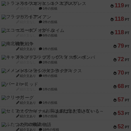
トランスオリエント・エクスプレス
119
PT
紹介文なし
1件の投稿
フラットアイアン
118
PT
紹介文なし
2件の投稿
エコーズ・オブ・タイム
118
PT
紹介文なし
8件の投稿
南北戦争
79
PT
紹介文あり
1件の投稿
キャプテン・フリップ：イスラ・ボンバ
72
PT
紹介文なし
2件の投稿
メメントオンラインタクティクス
70
PT
紹介文あり
4件の投稿
パーミッド
68
PT
紹介文なし
1件の投稿
クリーグ
57
PT
紹介文あり
1件の投稿
セミファイナル ～お前はまだ生きている～
53
PT
紹介文あり
1件の投稿
ふたつの街の物語
52
PT
紹介文あり
18件の投稿