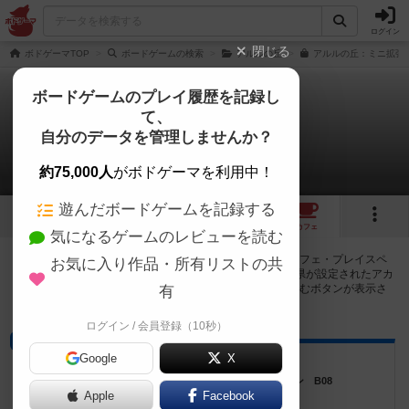
ログイン
閉じる
ボドゲーマTOP
ボードゲームの検索
アルルの丘
アルルの丘：ミニ拡張の
ボードゲームのプレイ履歴を記録し
て、
アルルの丘：ミニ拡張
自分のデータを管理しませんか？
8店のカフェ/スペースが提供中
約75,000人
がボドゲーマを利用中！
遊んだボードゲームを記録する
3
8
トップ
画像
動画
レビュー
カフェ
気になるゲームのレビューを読む
アルルの丘：ミニ拡張で遊ぶことができるボードゲームカフェ・プレイスペ
お気に入り作品・所有リストの共
ースが8店登録されています。公開プロフィールの都道府県が設定されたアカ
ウントでログインすると、同じ都道府県内の店舗に絞り込むボタンが表示さ
有
れます。
ログイン / 会員登録（10秒）
ボードゲームカフェ
Google
X
Caravan’s Base 国分寺店
東京都国分寺市南町2丁目18-3 国分寺マンション B08
Apple
Facebook