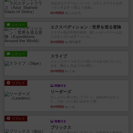
大好きなアズールシリーズ。ステンドグラスを作
っていきます✨1部より自由...
約5時間前
by しんたろ
レビュー
エクスペディション：世界を巡る冒険
クラマー氏の不朽の名作。新しいボードゲームほ
どおもしろいはず？いいえ。...
約5時間前
by 田中昌平
レビュー
スライプ
メインコマ一つサブコマ四つでそれぞれプレイし
ます。動かし方はコマか壁に...
約6時間前
by くみ
リプレイ
画像付き
リーダーズ
久しぶりに取り出してプレイ。詰めきれなかっ
た…であっさり追い込まれて負...
約6時間前
by くみ
リプレイ
画像付き
ブリックス
久しぶりに取り出してプレイ。記号担当と色担当