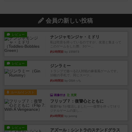
会員の新しい投稿
レビュー
ナンジャモンジャ・ミドリ
私は吃音を持っているのですが、友達と集まって
このゲームをした際、3ゲー...
約2時間前
by 155973
レビュー
ジンラミー
トランプで遊べる2人対戦の麻雀風ゲームです。
10枚の手札で、同じスーツ...
約4時間前
by OSAっち
ルール/インスト
画像付き
充実
フリップ７：復讐心とともに
概要Flip 7が復活しました――復讐を伴って!オリ
ジナルゲームの楽し...
約4時間前
by jurong
レビュー
アズール：シントラのステンドグラス