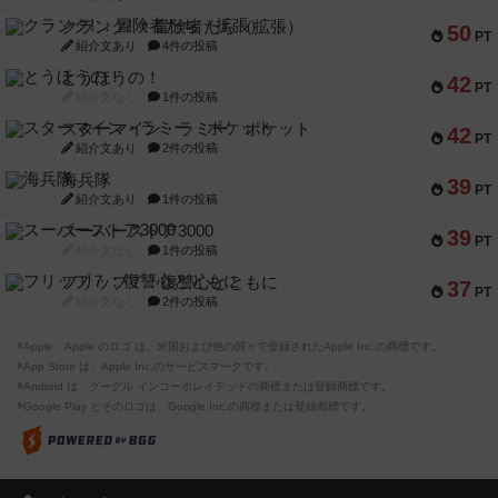
クランク! ：冒険者たち（拡張）
50
PT
紹介文あり
4件の投稿
とうほうの！
42
PT
紹介文なし
1件の投稿
スターマイン・ラミー ポケット
42
PT
紹介文あり
2件の投稿
海兵隊
39
PT
紹介文あり
1件の投稿
スーパーストア3000
39
PT
紹介文なし
1件の投稿
フリップ７：復讐心とともに
37
PT
紹介文なし
2件の投稿
※Apple、Apple のロゴ は、米国および他の国々で登録されたApple Inc.の商標です。
※App Store は、Apple Inc.のサービスマークです。
※Android は、グーグル インコーポレイテッドの商標または登録商標です。
※Google Play とそのロゴは、Google Inc.の商標または登録商標です。