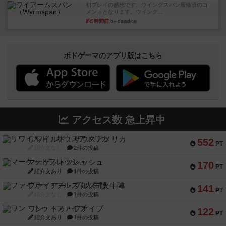
初プレイの感想です。ウイングスパン履修済のコ
メントとなります。ウイング...
約9時間前
by daisdice
ボドゲーマのアプリ版はこちら
アクセス数 急上昇中
リワイルド：サウスアメリカ
552
PT
紹介文なし
2件の投稿
マーケットフレッシュ
170
PT
紹介文あり
1件の投稿
ファイアー・ブルズ / 火牛陣
141
PT
紹介文なし
1件の投稿
ワン・トゥ・ファイブ
122
PT
紹介文あり
1件の投稿