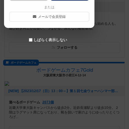
お知らせはありません
または
メールで会員登録
遊べるボードゲーム
733個
国分寺駅徒歩3分。ボードゲームを好きな人も、これから始める人も。
遊び好き同士が出会い、つながる、みんなの秘密基地。
しばらく表示しない
フォローする
ボードゲームカフェ
ボードゲームカフェ7Gold
大阪府東大阪市小若江4-12-14
[NEW] 【2023/12/17（日）13：00～】第１回七金ウォーハンマー部（2023年12月06日 16時25分）
遊べるボードゲーム
2073個
近畿大学東大阪キャンパスから徒歩2分。近鉄長瀬駅より徒歩10分。２
階はラグマット席になっており、靴を脱いで家のようにゆったりとくつ
ろげ...