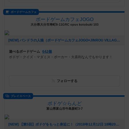
ボードゲームカフェ
ボードゲームカフェJOGO
大分県大分市寿町8-11GRC opus kotobuki 103
[NEW] パンドラの人狼（ボードゲームカフェJOGO×JINROU VILLAGE）（2019年06月06日 22時58分）
遊べるボードゲーム
642個
ボドゲ・クイズ・マダミス・ポーカー・大喜利なんでもやります！
フォローする
プレイスペース
ボドゲ☆らんど
富山県富山市牛島新町3-7
[NEW] 【第5回】ボドゲをもっと身近に！（2018年12月12日 18時20分）