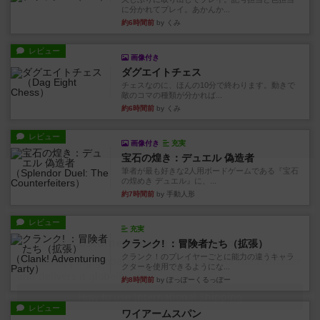
に分かれてプレイ。あかんか...
約6時間前
by くみ
レビュー
画像付き
ダグエイトチェス
チェスなのに、ほんの10分で終わります。動きで
敵のコマの種類が分かれば...
約6時間前
by くみ
レビュー
画像付き
充実
宝石の煌き：デュエル 偽造者
筆者が最も好きな2人用ボードゲームである『宝石
の煌めき デュエル』に、...
約7時間前
by 手動人形
レビュー
充実
クランク! ：冒険者たち（拡張）
クランク！のプレイヤーごとに能力の違うキャラ
クターを使用できるようにな...
約8時間前
by ぽっぽーくるっぽー
レビュー
ワイアームスパン