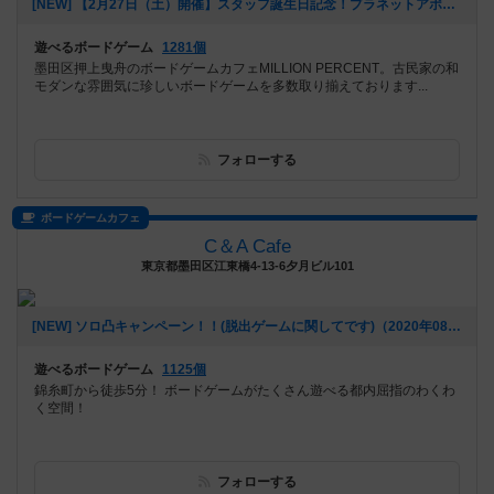
[NEW] 【2月27日（土）開催】スタッフ誕生日記念！プラネットアポカリプス会！！（2021年02月02日 13時24分）
遊べるボードゲーム
1281個
墨田区押上曳舟のボードゲームカフェMILLION PERCENT。古民家の和
モダンな雰囲気に珍しいボードゲームを多数取り揃えております...
フォローする
ボードゲームカフェ
C＆A Cafe
東京都墨田区江東橋4-13-6夕月ビル101
[NEW] ソロ凸キャンペーン！！(脱出ゲームに関してです)（2020年08月17日 13時11分）
遊べるボードゲーム
1125個
錦糸町から徒歩5分！ ボードゲームがたくさん遊べる都内屈指のわくわ
く空間！
フォローする