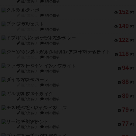
紹介文あり
1件の投稿
クルティボ
152
PT
紹介文なし
1件の投稿
ブラヴェスト
140
PT
紹介文なし
1件の投稿
ドブル：ポケットモンスター
122
PT
紹介文あり
4件の投稿
ジャンヌ・ダルク-オルレアン ドロー＆ライト
118
PT
紹介文なし
5件の投稿
ファースト・イン・フライト
94
PT
紹介文あり
3件の投稿
ダイススローン
88
PT
紹介文なし
1件の投稿
ガルフストライク
80
PT
紹介文あり
1件の投稿
モズビ－ズ・レイダ－ズ
79
PT
紹介文あり
1件の投稿
リー対グラント
77
PT
紹介文あり
1件の投稿
ブレーキング・アウェイ