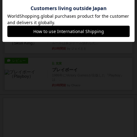
レビュー
アンブッシュ！：ムーブアウト！
1984年にVictory Gamesが出版した『Move
Out！』...
約3時間前
by Chaco
レビュー
スカルキング
とにかく楽しい！最高のゲームではと思います。
ルールは多少ゲーム慣れした...
約3時間前
by ジェイとと
レビュー
充実
プレイボーイ
1986年にVictory Gamesが出版した『Playboy』
は、...
約3時間前
by Chaco