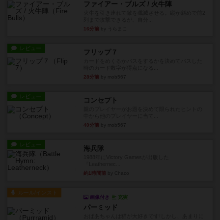
ファイアー・ブルズ / 火牛陣
火牛を引き連れて敵を殲滅させる。縦か斜めで前2
列まで攻撃できるが、自分...
16分前
by うらまこ
レビュー
フリップ７
カードをめくるかパスをするかを決めてパスした
時のカード数字が得点になる...
28分前
by mob567
レビュー
コンセプト
親のプレイヤーがお題を決めて限られたヒントの
中から他のプレイヤーに当て...
40分前
by mob567
レビュー
海兵隊
1988年にVictory Gamesが出版した
『Leathernec...
約1時間前
by Chaco
ルール/インスト
画像付き
充実
パーミッド
おばあちゃんは猫が大好きです!しかし、あまりに