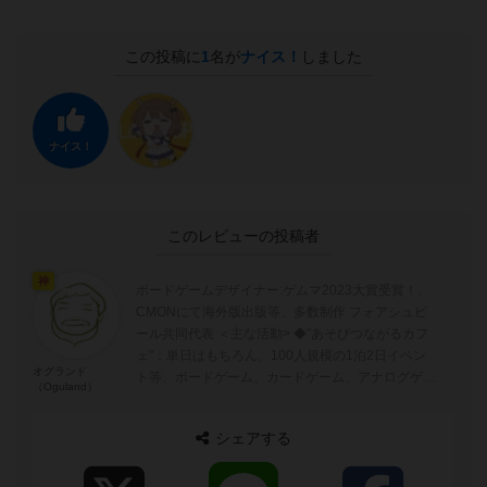
この投稿に
1
名が
ナイス！
しました
ナイス！
このレビューの投稿者
神
ボードゲームデザイナー:ゲムマ2023大賞受賞！、
CMONにて海外版出版等、多数制作 フォアシュピ
ール共同代表 ＜主な活動> ◆"あそびつながるカフ
ェ"：単日はもちろん、100人規模の1泊2日イベン
オグランド
ト等、ボードゲーム、カードゲーム、アナログゲー
（Oguland）
ムを広める活動 ◆...
シェアする