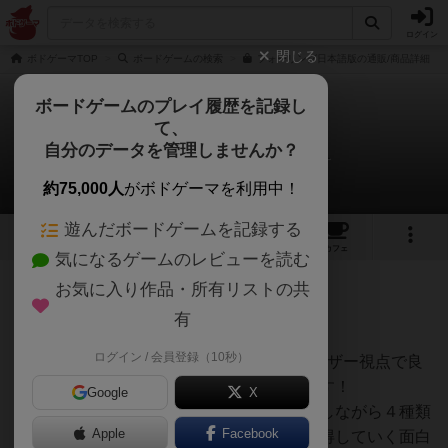
ログイン
閉じる
ボドゲーマTOP
ボードゲームの検索
フォーリング日本語版の通販/商品詳細
ボードゲームのプレイ履歴を記録し
て、
フォーリング
自分のデータを管理しませんか？
オグランド（Oguland）さんのレビュー
約75,000人
がボドゲーマを利用中！
遊んだボードゲームを記録する
2
6
16
トップ
画像
動画
レビュー
カフェ
気になるゲームのレビューを読む
お気に入り作品・所有リストの共
501名
1名
3ヶ月前
有
ログイン / 会員登録（10秒）
ボードゲームを1,000個以上持っているユーザー視点で良
かった点と悪かった点の両面から紹介します！
Google
X
フォーリングは、複数の資源を管理、使用しながら４種類
Apple
Facebook
あるデバイスを設置して、資源や得点を獲得していく面白