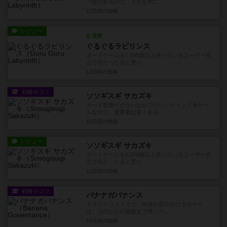
一覧があるので、それを常に...
12日前
の投稿
レビュー
充実
ぐるぐるラビリンス
ボードゲームを1,000個以上持っているユーザー視
点で良かった点と悪か...
12日前
の投稿
戦略やコツ
ソソギスギ サカズキ
カード枚数が少ないなかでのバッティング系ゲー
ムなので、運要素は多々ある...
12日前
の投稿
レビュー
ソソギスギ サカズキ
ボードゲームを1,000個以上持っているユーザー視
点で良かった点と悪か...
12日前
の投稿
戦略やコツ
バナナガバナンス
ドラフトフェイズで、自身が切り分けるカード
は、そのなかの最後まで残った...
19日前
の投稿