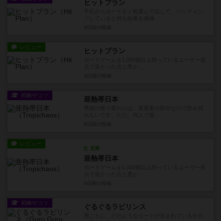
ヒットプラン
手札からカードを１枚選んで出して、バッティン
グしていると何も効果を発揮...
4日前
の投稿
レビュー
ヒットプラン
ボードゲームを1,000個以上持っているユーザー視
点で良かった点と悪か...
4日前
の投稿
戦略やコツ
亜熱帯日本
季節の移り変わりは、運要素の部分なので読み切
れないです。ただ、何人で遊...
6日前
の投稿
レビュー
充実
亜熱帯日本
ボードゲームを1,000個以上持っているユーザー視
点で良かった点と悪か...
6日前
の投稿
戦略やコツ
ぐるぐるラビリンス
層ごとに、どのようなカードが含まれているかの