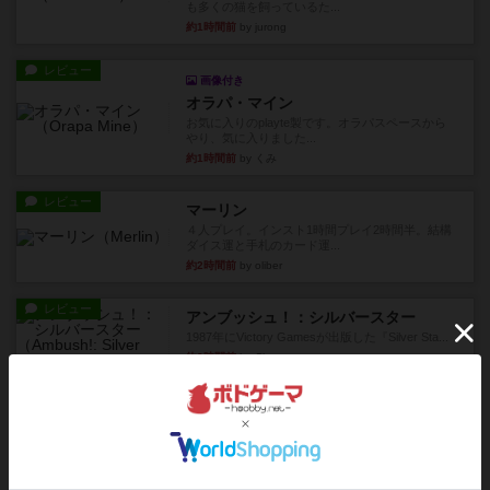
も多くの猫を飼っているた...
約1時間前
by jurong
レビュー
画像付き
オラパ・マイン
お気に入りのplayte製です。オラパスペースから
やり、気に入りました...
約1時間前
by くみ
レビュー
マーリン
４人プレイ。インスト1時間プレイ2時間半。結構
ダイス運と手札のカード運...
約2時間前
by oliber
レビュー
アンブッシュ！：シルバースター
1987年にVictory Gamesが出版した『Silver Sta...
約2時間前
by Chaco
レビュー
アンブッシュ！：パープルハート
1985年にVictory Gamesが出版した『Purple Hea...
約2時間前
by Chaco