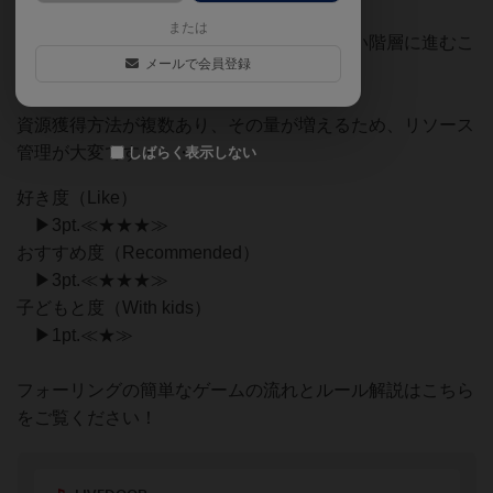
いボードゲームです！
または
徐々に得られる資源が多くなっていき、高い階層に進むこ
メールで会員登録
とができる感じが楽しいです。
資源獲得方法が複数あり、その量が増えるため、リソース
管理が大変です・・・
しばらく表示しない
好き度（Like）
▶3pt.≪★★★≫
おすすめ度（Recommended）
▶3pt.≪★★★≫
子どもと度（With kids）
▶1pt.≪★≫
フォーリングの簡単なゲームの流れとルール解説はこちら
をご覧ください！