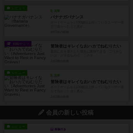
レビュー
充実
バナナガバナンス
ボードゲームを1,000個以上持っているユーザー視
点で良かった点と悪か...
19日前
の投稿
戦略やコツ
冒険者はキレイなおハカでねむりたい
最初に命を落とした場合に獲得できる「ごうかな
ハカ」が９点なので、この９...
19日前
の投稿
レビュー
充実
冒険者はキレイなおハカでねむりたい
ボードゲームを1,000個以上持っているユーザー視
点で良かった点と悪か...
19日前
の投稿
会員の新しい投稿
レビュー
画像付き