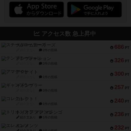
アクセス数 急上昇中
スチームローラーズ
686
PT
紹介文なし
2件の投稿
テンプテーション
326
PT
紹介文なし
2件の投稿
アマナイト
300
PT
紹介文なし
1件の投稿
ギャンブラー
257
PT
紹介文なし
2件の投稿
コレクト！
240
PT
紹介文なし
1件の投稿
トリオンフ ア マレンゴ
236
PT
紹介文あり
1件の投稿
エレメンツ
232
PT
紹介文あり
4件の投稿