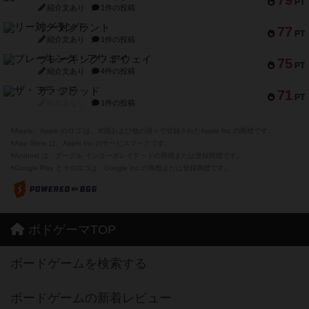
79
PT
紹介文あり
1件の投稿
リー対グラント
77
PT
紹介文あり
1件の投稿
ブレーキング・アウェイ
75
PT
紹介文あり
4件の投稿
ザ・フラッド
71
PT
紹介文なし
1件の投稿
※Apple、Apple のロゴ は、米国および他の国々で登録されたApple Inc.の商標です。
※App Store は、Apple Inc.のサービスマークです。
※Android は、グーグル インコーポレイテッドの商標または登録商標です。
※Google Play とそのロゴは、Google Inc.の商標または登録商標です。
ボドゲーマTOP
ボードゲームを検索する
ボードゲームの新着レビュー