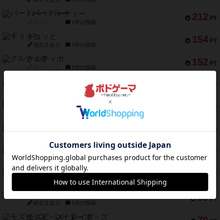
バー！パーティー
212
PT
紹介文なし
1件の投稿
ギョッと
154
PT
紹介文あり
1件の投稿
クルティボ
152
PT
紹介文なし
1件の投稿
ブラヴェスト
140
PT
紹介文なし
1件の投稿
ドブル：ポケットモンスター
122
PT
紹介文あり
4件の投稿
ジャンヌ・ダルク-オルレアン ドロー＆ライト
118
PT
紹介文なし
5件の投稿
ファースト・イン・フライト
94
PT
紹介文あり
3件の投稿
ダイススローン
88
PT
紹介文なし
1件の投稿
ガルフストライク
80
PT
紹介文あり
1件の投稿
モズビ－ズ・レイダ－ズ