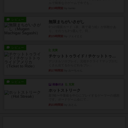
ルで簡単な小ゲームで今でも...
約13時間前
by tamio
レビュー
無限まちがいさがし
6つの場面カード（表、裏で違う絵）が何枚かあ
り、そのうち3つ選んで、同...
約15時間前
by ジェイとと
レビュー
充実
チケットトゥライド / チケットトゥライドアメリカ
デジタルソロプレイ。元祖チケライ？マップがた
くさん出てるからどれをプレ...
約17時間前
by おーちゃん
レビュー
画像付き
充実
ホットストリーク
星7軽〜中量級を中心にプレイするゲーマーの感想
です。ボードゲーム会にて...
約23時間前
by おとん