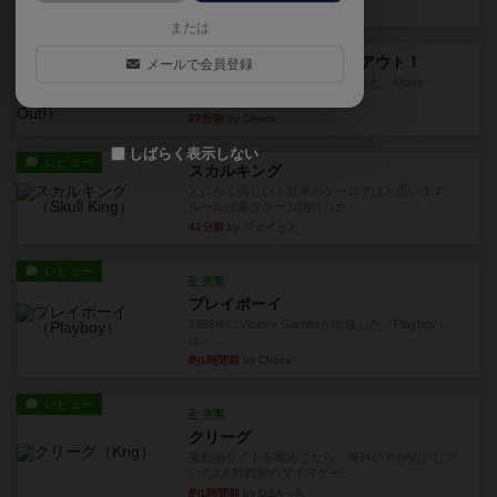
3分前
by Chaco
または
レビュー
アンブッシュ！：ムーブアウト！
メールで会員登録
1984年にVictory Gamesが出版した『Move
Out！』...
27分前
by Chaco
しばらく表示しない
レビュー
スカルキング
とにかく楽しい！最高のゲームではと思います。
ルールは多少ゲーム慣れした...
42分前
by ジェイとと
レビュー
充実
プレイボーイ
1986年にVictory Gamesが出版した『Playboy』
は、...
約1時間前
by Chaco
レビュー
充実
クリーグ
某動画サイトを眺めてたら、海外の方が紹介して
いた2人対戦型のダイスゲー...
約1時間前
by OSAっち