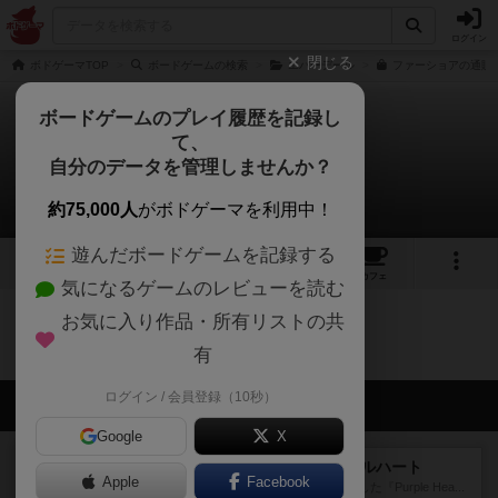
ログイン
閉じる
ボドゲーマTOP
ボードゲームの検索
エバーデール
ファーショアの通販/
ボードゲームのプレイ履歴を記録し
て、
ファーショア
自分のデータを管理しませんか？
0件のルール/インスト
約75,000人
がボドゲーマを利用中！
遊んだボードゲームを記録する
2
10
48
トップ
画像
動画
レビュー
カフェ
気になるゲームのレビューを読む
お気に入り作品・所有リストの共
ファーショアのトップに戻る
有
ログイン / 会員登録（10秒）
会員の新しい投稿
Google
X
レビュー
アンブッシュ！：パープルハート
Apple
Facebook
1985年にVictory Gamesが出版した『Purple Hea...