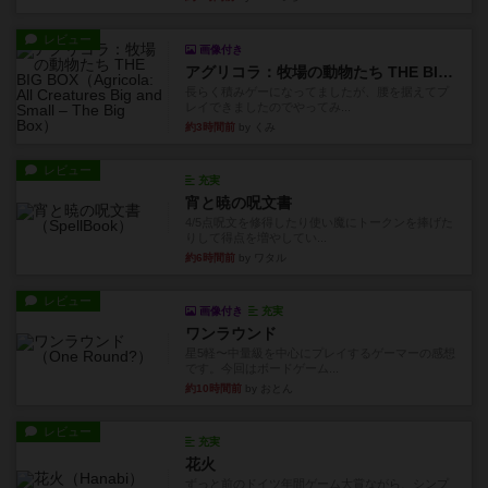
レビュー
画像付き
アグリコラ：牧場の動物たち THE BIG BOX
長らく積みゲーになってましたが、腰を据えてプ
レイできましたのでやってみ...
約3時間前
by くみ
レビュー
充実
宵と暁の呪文書
4/5点呪文を修得したり使い魔にトークンを捧げた
りして得点を増やしてい...
約6時間前
by ワタル
レビュー
画像付き
充実
ワンラウンド
星5軽〜中量級を中心にプレイするゲーマーの感想
です。今回はボードゲーム...
約10時間前
by おとん
レビュー
充実
花火
ずっと前のドイツ年間ゲーム大賞ながら、シンプ