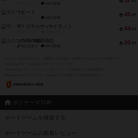
52
PT
紹介文なし
1件の投稿
ラピード
46
PT
紹介文なし
1件の投稿
ザ・フラッフィー・ライト
44
PT
紹介文なし
0件の投稿
ふたつの城の物語
39
PT
紹介文あり
6件の投稿
※Apple、Apple のロゴ は、米国および他の国々で登録されたApple Inc.の商標です。
※App Store は、Apple Inc.のサービスマークです。
※Android は、グーグル インコーポレイテッドの商標または登録商標です。
※Google Play とそのロゴは、Google Inc.の商標または登録商標です。
ボドゲーマTOP
ボードゲームを検索する
ボードゲームの新着レビュー