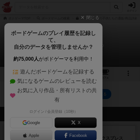
ログイン
閉じる
ボドゲーマTOP
ボードゲームの検索
ワームウッズの子供たちの通販/商品詳細
ボードゲームのプレイ履歴を記録し
て、
ワームウッズの子供たち
自分のデータを管理しませんか？
0件のルール/インスト
約75,000人
がボドゲーマを利用中！
遊んだボードゲームを記録する
1
11
トップ
画像
動画
レビュー
カフェ
気になるゲームのレビューを読む
お気に入り作品・所有リストの共
ワームウッズの子供たちのトップに戻る
有
ログイン / 会員登録（10秒）
会員の新しい投稿
Google
X
ルール/インスト
画像付き
充実
Apple
Facebook
トランスオリエント・エクスプレス