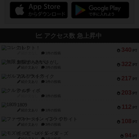
アクセス数 急上昇中
コレクト！
340
PT
紹介文なし
1件の投稿
無限まちがいさがし
322
PT
紹介文あり
2件の投稿
ガルフストライク
217
PT
紹介文あり
1件の投稿
クルティボ
203
PT
紹介文なし
1件の投稿
1809
112
PT
紹介文あり
1件の投稿
ファースト・イン・フライト
108
PT
紹介文あり
3件の投稿
モズビ－ズ・レイダ－ズ
94
PT
紹介文あり
1件の投稿