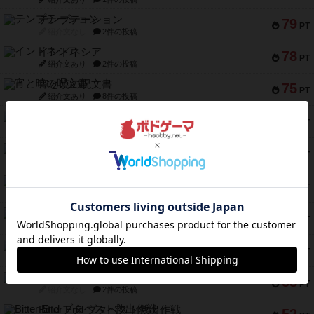
テンプテーション
79
PT
紹介文なし
2件の投稿
インドネシア
78
PT
紹介文あり
2件の投稿
宵と暁の呪文書
75
PT
紹介文あり
8件の投稿
リスボン・トラム 28
73
PT
紹介文あり
9件の投稿
アマナイト
73
PT
紹介文なし
1件の投稿
ブラヴェスト
66
PT
紹介文なし
1件の投稿
スペクタキュラー
60
PT
紹介文なし
1件の投稿
スモールワールド
59
PT
紹介文あり
13件の投稿
ギャンブラー
58
PT
紹介文なし
2件の投稿
Bitter End ブタペスト救出作戦