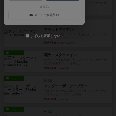
乗客の皆様、トランスオリエント・エクスプレス
または
にご乗車ありがとうございま...
3分前
by jurong
メールで会員登録
レビュー
画像付き
充実
フラットアイアン
世界に浸れる度 ☆☆☆☆★楽しさ ☆☆☆☆★
しばらく表示しない
タイパ ☆☆☆☆☆マンハッ...
約1時間前
by DKnewyork
レビュー
花火：スターマイン
自分のカードは見えず他のプレイヤーのカードが
見える状態でカードを教えた...
約3時間前
by mob567
レビュー
充実
アンダー・ザ・テーブラー
笑えるバカゲームを集めているライトゲーマーと
してのレビューです。正体隠...
約5時間前
by toyota
レビュー
充実