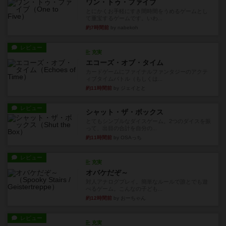
ワン・トゥ・ファイブ
とにかくお手軽にすき間時間をうめるゲームとし
て重宝するゲームです。いわ...
約7時間前
by nabekoh
レビュー
充実
エコーズ・オブ・タイム
カードゲームにファイナルファンタジーのアクテ
ィブタイムバトル（もしくは...
約11時間前
by ジェイとと
レビュー
シャット・ザ・ボックス
とてもシンプルなダイスゲーム。2つのダイスを振
って、出目の合計を自分の...
約11時間前
by OSAっち
レビュー
充実
オバケだぞ～
対人アナログプレイ。簡単なルールで誰とでも遊
べるゲーム。こんなの子ども...
約12時間前
by おーちゃん
レビュー
充実