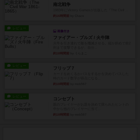
南北戦争
1983年にVictory Gamesが出版した『The Civil ...
約16時間前
by Chaco
レビュー
画像付き
ファイアー・ブルズ / 火牛陣
火牛を引き連れて敵を殲滅させる。縦か斜めで前2
列まで攻撃できるが、自分...
約18時間前
by うらまこ
レビュー
フリップ７
カードをめくるかパスをするかを決めてパスした
時のカード数字が得点になる...
約18時間前
by mob567
レビュー
コンセプト
親のプレイヤーがお題を決めて限られたヒントの
中から他のプレイヤーに当て...
約18時間前
by mob567