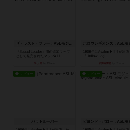
ザ・ラスト・フラー：ASLモジュール6
『Squad Leader』用の追加マップ
1989年にAvalon Hill社が出
として発売されたマップ#11...
『Hollow Legi...
35分前
by Chaco
約1時間前
by Chaco
レビュー
レビュー
パラトルーパー
1986年にAvalon Hill社が出版した
1985年にAvalon Hill社が出