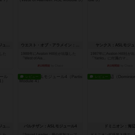
ホロウレギオンズ：ASLモジュール7
ウエスト・オブ・アラメイン：ASLモジュール5
ヤンクス：ASLモジュ
版した
1988年にAvalon Hill社が出版した
1987年にAvalon Hill社
『West of Ala...
『Yanks』に付属のマ...
約1時間前
by Chaco
約1時間前
by Chaco
レビュー
レビュー
ビヨンド・バロー：ASLモジュール1
パルチザン：ASLモジュール4
ドミニオン：海
版した
『Squad Leader』用の追加マップ
ドミニオン拡張第３弾で、