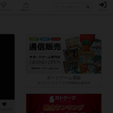
ログイン
カフェ/店舗
人気ボードゲーム
通販ストア
ボードゲーム通販
オンラインストアで7,500商品を販売中
のおすすめ