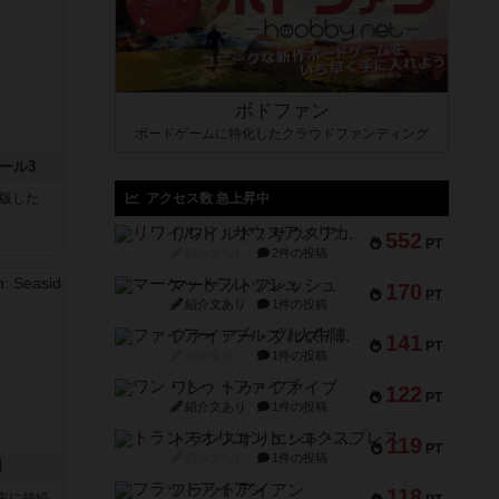
ボドファン
ボードゲームに特化したクラウドファンディング
ール3
が出版した
アクセス数 急上昇中
リワイルド：サウスアメリカ
552
PT
紹介文なし
2件の投稿
マーケットフレッシュ
170
PT
紹介文あり
1件の投稿
ファイアー・ブルズ / 火牛陣
141
PT
紹介文なし
1件の投稿
ワン・トゥ・ファイブ
122
PT
紹介文あり
1件の投稿
トランスオリエント・エクスプレス
119
PT
紹介文なし
1件の投稿
辺
フラットアイアン
118
主に持続