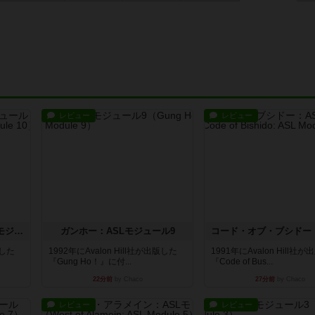
レビュー
レビュー
クロワ・ド・ゲール：ASLモジュール10
ガンホー：ASLモジュール9
版した
1992年にAvalon Hill社が出版した
1991年にAvalon Hill社
『Gung Ho！』に付...
『Code of Bus...
22分前
by Chaco
27分前
by Chaco
レビュー
レビュー