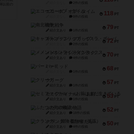
PT
紹介文なし
2件の投稿
弾以前の
エコーズ・オブ・タイム
118
PT
紹介文なし
8件の投稿
南北戦争
79
PT
紹介文あり
1件の投稿
キャプテン・フリップ：イスラ・ボンバ
72
PT
紹介文なし
2件の投稿
メメントオンラインタクティクス
70
PT
紹介文あり
4件の投稿
パーミッド
68
PT
紹介文なし
1件の投稿
クリーグ
57
PT
紹介文あり
1件の投稿
セミファイナル ～お前はまだ生きている～
53
PT
紹介文あり
1件の投稿
ふたつの街の物語
52
PT
紹介文あり
18件の投稿
クランク! ：冒険者たち（拡張）
50
PT
紹介文あり
4件の投稿