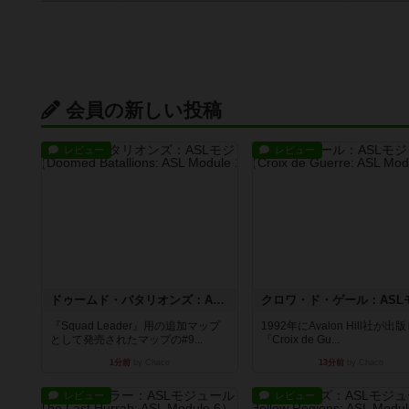
会員の新しい投稿
レビュー
レビュー
ドゥームド・バタリオンズ：ASLモジュール11
『Squad Leader』用の追加マップ
1992年にAvalon Hill社が出
として発売されたマップの#9...
『Croix de Gu...
1分前
by Chaco
13分前
by Chaco
レビュー
レビュー