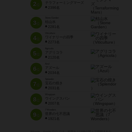
2
テラフォーミングマーズ
位
2396名
Stone Garden
3
枯山水
位
2281名
Viticulture
4
ワイナリーの四季
位
2273名
Agricola
5
アグリコラ
位
2120名
Azul
6
アズール
位
2034名
Splendor
7
宝石の煌き
位
2031名
Wingspan
8
ウイングスパン
位
2007名
7 Wonders
9
世界の七不思議
位
1921名
※Apple、Apple のロゴ は、米国および他の国々で登録された