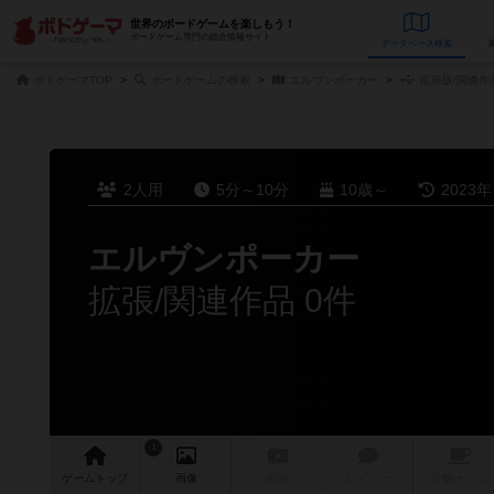
世界のボードゲームを楽しもう！
ボードゲーム専門の総合情報サイト
データベース
検
ボドゲーマTOP
ボードゲームの検索
エルヴンポーカー
拡張版/関連作
2人用
5分～10分
10歳～
2023
エルヴンポーカー
拡張/関連作品 0件
1
ゲーム
トップ
画像
動画
レビュー
店舗/
カフェ