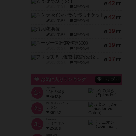
とうほうの！
42
PT
紹介文なし
1件の投稿
スターマイン・ラミー ポケット
42
PT
紹介文あり
2件の投稿
海兵隊
39
PT
紹介文あり
1件の投稿
スーパーストア3000
39
PT
紹介文なし
1件の投稿
フリップ７：復讐心とともに
37
PT
紹介文なし
2件の投稿
お気に入りランキング
トップ50
Splendor
1
宝石の煌き
位
4042名
Die Siedler von Catan
2
カタン
位
3617名
Dominion
3
ドミニオン
位
2530名
Battle Line