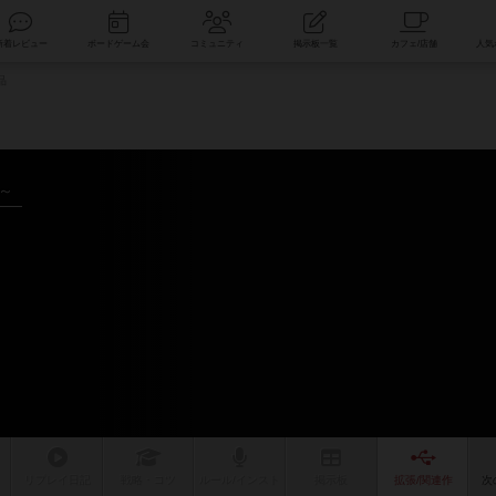
索
新着レビュー
ボードゲーム会
コミュニティ
掲示板一覧
品
年～
リプレイ
日記
戦略
・コツ
ルール
/インスト
掲示板
拡張/関連
作
次