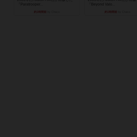
『Paratrooper...
『Beyond Valo...
約1時間前
by Chaco
約1時間前
by Chaco