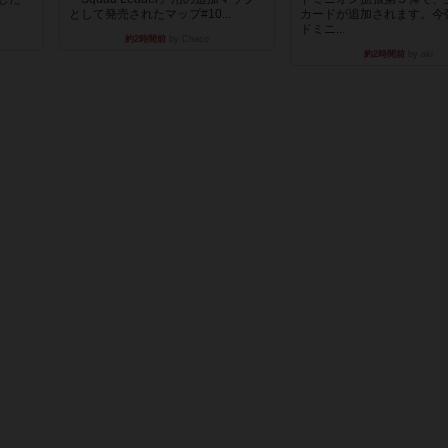
として発売されたマップ#10...
カードが追加されます。今
ドミニ...
約2時間前
by Chaco
約2時間前
by aki