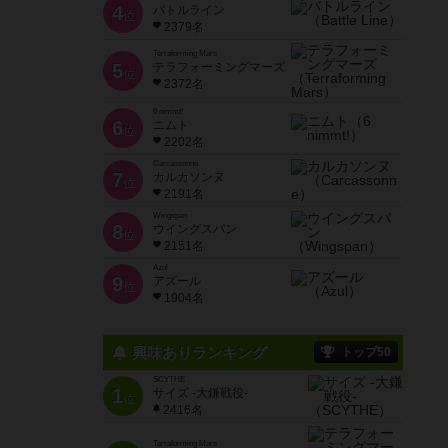
4
バトルライン
位
2379名
Terraforming Mars
5
テラフォーミングマーズ
位
2372名
6 nimmt!
6
ニムト
位
2202名
Carcassonne
7
カルカソンヌ
位
2191名
Wingspan
8
ウイングスパン
位
2151名
Azul
9
アズール
位
1904名
興味ありランキング
トップ50
SCYTHE
1
サイズ -大鎌戦役-
位
2416名
Terraforming Mars