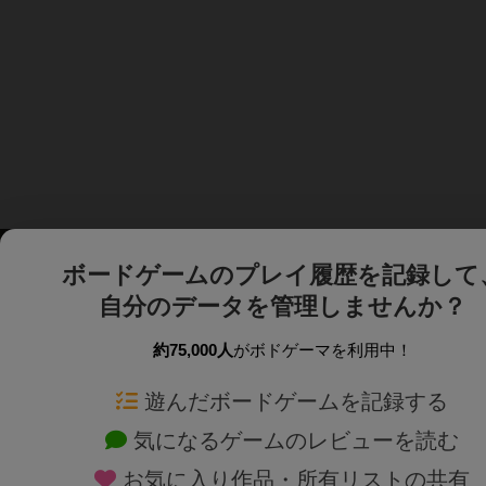
ボードゲームのプレイ履歴を記録して
自分のデータを管理しませんか？
約75,000人
がボドゲーマを利用中！
ボドゲーマTOP
ボードゲーム通販
遊んだボードゲームを記録する
気になるゲームのレビューを読む
ボードゲームを検索する
新作・再入荷情報
お気に入り作品・所有リストの共有
ボードゲームの新着レビュー
定番ボードゲームの通販