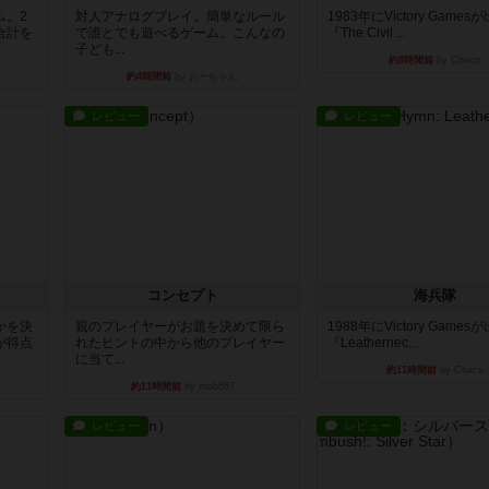
ム。2
対人アナログプレイ。簡単なルール
1983年にVictory Game
合計を
で誰とでも遊べるゲーム。こんなの
『The Civil ...
子ども...
約8時間前
by Chaco
約4時間前
by おーちゃん
レビュー
レビュー
コンセプト
海兵隊
かを決
親のプレイヤーがお題を決めて限ら
1988年にVictory Game
が得点
れたヒントの中から他のプレイヤー
『Leathernec...
に当て...
約11時間前
by Chaco
約11時間前
by mob567
レビュー
レビュー