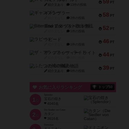
59
PT
紹介文あり
13件の投稿
ギャンブラー
58
PT
紹介文なし
2件の投稿
Bitter End ブタペスト救出作戦
52
PT
紹介文なし
1件の投稿
ラピード
46
PT
紹介文なし
1件の投稿
ザ・フラッフィー・ライト
44
PT
紹介文なし
0件の投稿
ふたつの城の物語
39
PT
紹介文あり
6件の投稿
お気に入りランキング
トップ50
Splendor
1
宝石の煌き
位
4040名
Die Siedler von Catan
2
カタン
位
3616名
Dominion
ドミニオン