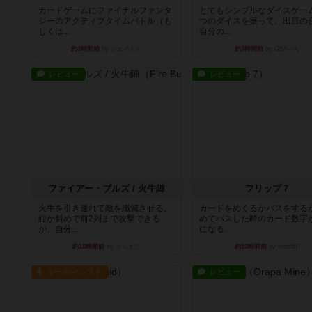
カードゲームにファイナルファンタ
とてもシンプルなダイスゲー
ジーのアクティブタイムバトル（も
つのダイスを振って、出目の
しくは...
自分の...
約3時間前
by ジェイとと
約3時間前
by OSAっち
レビュー
レビュー
ファイアー・ブルズ / 火牛陣
フリップ７
火牛を引き連れて敵を殲滅させる。
カードをめくるかパスをする
縦か斜めで前2列まで攻撃できる
めてパスした時のカード数字
が、自分...
になる...
約10時間前
by うらまこ
約10時間前
by mob567
ルール/インスト
レビュー