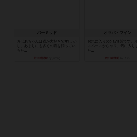
パーミッド
オラパ・マイン
おばあちゃんは猫が大好きです!しか
お気に入りのplayte製です。
し、あまりにも多くの猫を飼ってい
スペースからやり、気に入り
るた...
た...
約11時間前
by jurong
約11時間前
by くみ