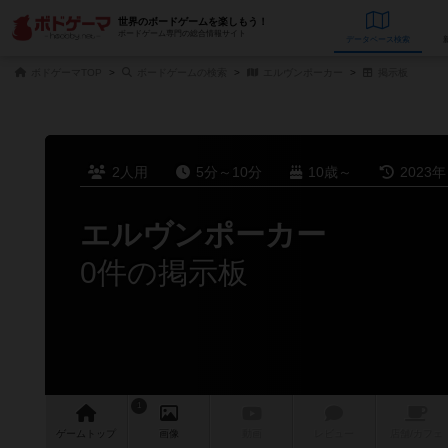
世界のボードゲームを楽しもう！
ボードゲーム専門の総合情報サイト
データベース
検
ボドゲーマTOP
ボードゲームの検索
エルヴンポーカー
掲示板
2人用
5分～10分
10歳～
2023
エルヴンポーカー
0件の掲示板
1
ゲーム
トップ
画像
動画
レビュー
店舗/
カフェ