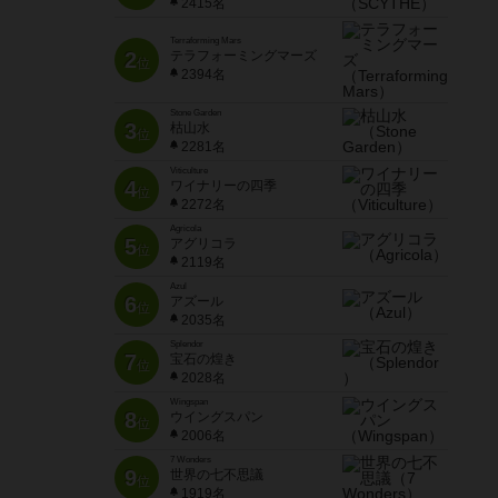
2415名
Terraforming Mars
2
テラフォーミングマーズ
位
2394名
Stone Garden
3
枯山水
位
2281名
Viticulture
4
ワイナリーの四季
位
2272名
Agricola
5
アグリコラ
位
2119名
Azul
6
アズール
位
2035名
Splendor
7
宝石の煌き
位
2028名
Wingspan
8
ウイングスパン
位
2006名
7 Wonders
9
世界の七不思議
位
1919名