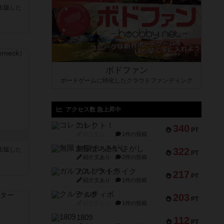
sが出版した
ボドファン
ボードゲームに特化したクラウドファンディング
アクセス数 急上昇中
コレクト！
340
PT
紹介文なし
1件の投稿
無限まちがいさがし
sが出版した
322
PT
紹介文あり
2件の投稿
ガルフストライク
217
PT
紹介文あり
1件の投稿
クルティボ
203
PT
紹介文なし
1件の投稿
1809
112
PT