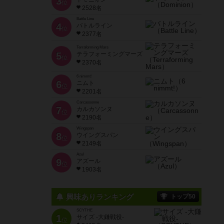
3
位
2528名
Battle Line
4
バトルライン
位
2377名
Terraforming Mars
5
テラフォーミングマーズ
位
2370名
6 nimmt!
6
ニムト
位
2201名
Carcassonne
7
カルカソンヌ
位
2190名
Wingspan
8
ウイングスパン
位
2149名
Azul
9
アズール
位
1903名
興味ありランキング
トップ50
SCYTHE
1
サイズ -大鎌戦役-
位