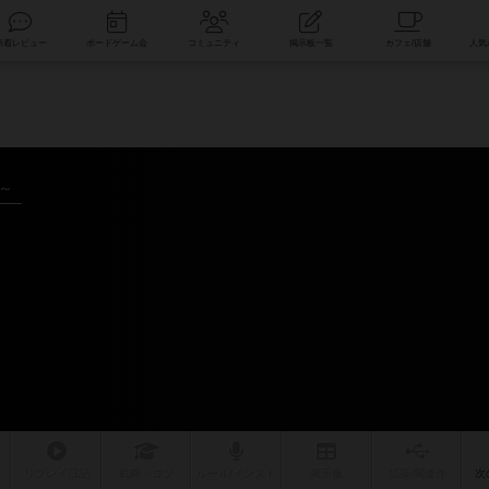
索
新着レビュー
ボードゲーム会
コミュニティ
掲示板一覧
年～
リプレイ
日記
戦略
・コツ
ルール
/インスト
掲示板
拡張/関連
作
次