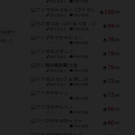
紹介文あり
1件の投稿
ファースト・イン・フライト
108
PT
紹介文あり
3件の投稿
モズビ－ズ・レイダ－ズ
94
PT
紹介文あり
1件の投稿
ースター
テンプテーション
79
PT
sが出版した
紹介文なし
2件の投稿
インドネシア
78
PT
紹介文あり
2件の投稿
宵と暁の呪文書
75
PT
紹介文あり
8件の投稿
リスボン・トラム 28
73
PT
紹介文あり
9件の投稿
アマナイト
73
PT
紹介文なし
1件の投稿
ブラヴェスト
66
PT
紹介文なし
1件の投稿
スペクタキュラー
60
PT
紹介文なし
1件の投稿
スモールワールド