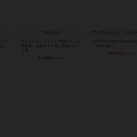
マーリン
アンブッシュ！：シルバ
オラパ
４人プレイ。インスト1時間プレイ2
1987年にVictory Game
まし
時間半。結構ダイス運と手札のカー
『Silver Sta...
ド運...
約12時間前
by Chaco
約12時間前
by oliber