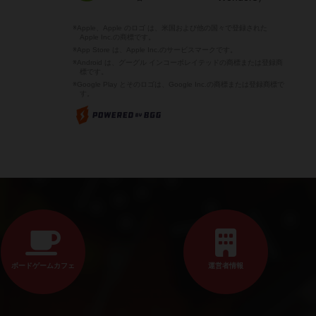
※Apple、Apple のロゴ は、米国および他の国々で登録された
Apple Inc.の商標です。
※App Store は、Apple Inc.のサービスマークです。
※Android は、グーグル インコーポレイテッドの商標または登録商
標です。
※Google Play とそのロゴは、Google Inc.の商標または登録商標で
す。
ボードゲームカフェ
運営者情報