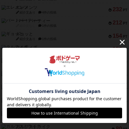
エレメンツ
232
PT
紹介文あり
4件の投稿
バー！パーティー
212
PT
紹介文なし
1件の投稿
ギョッと
154
PT
紹介文あり
1件の投稿
クルティボ
152
PT
紹介文なし
1件の投稿
ブラヴェスト
140
PT
紹介文なし
1件の投稿
ドブル：ポケットモンスター
122
PT
紹介文あり
4件の投稿
ジャンヌ・ダルク-オルレアン ドロー＆ライト
118
PT
紹介文なし
5件の投稿
ファースト・イン・フライト
94
PT
紹介文あり
3件の投稿
ダイススローン
88
PT
紹介文なし
1件の投稿
ガルフストライク
80