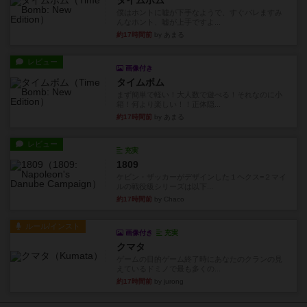
タイムボム
僕はホントに嘘が下手なようで、すぐバレますみ
んなホント、嘘が上手ですよ...
約17時間前
by あまる
レビュー
画像付き
タイムボム
まず簡単で軽い！大人数で遊べる！それなのに小
箱！何より楽しい！！正体隠...
約17時間前
by あまる
レビュー
充実
1809
ケビン・ザッカーがデザインした１ヘクス=２マイ
ルの戦役級シリーズは以下...
約17時間前
by Chaco
ルール/インスト
画像付き
充実
クマタ
ゲームの目的ゲーム終了時にあなたのクランの見
えているドミノで最も多くの...
約17時間前
by jurong