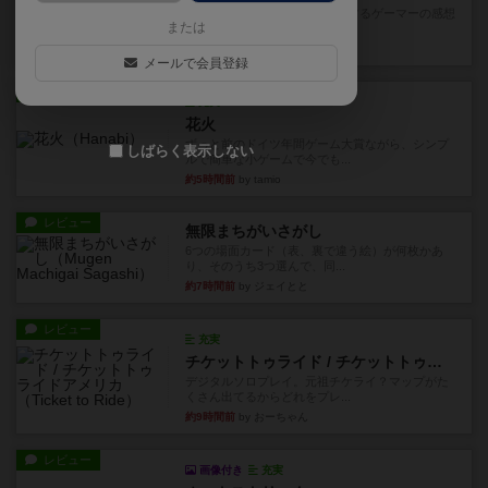
星5軽〜中量級を中心にプレイするゲーマーの感想
または
です。今回はボードゲーム...
約2時間前
by おとん
メールで会員登録
レビュー
充実
花火
ずっと前のドイツ年間ゲーム大賞ながら、シンプ
しばらく表示しない
ルで簡単な小ゲームで今でも...
約5時間前
by tamio
レビュー
無限まちがいさがし
6つの場面カード（表、裏で違う絵）が何枚かあ
り、そのうち3つ選んで、同...
約7時間前
by ジェイとと
レビュー
充実
チケットトゥライド / チケットトゥライドアメリカ
デジタルソロプレイ。元祖チケライ？マップがた
くさん出てるからどれをプレ...
約9時間前
by おーちゃん
レビュー
画像付き
充実