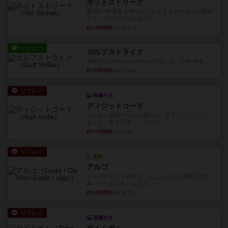
ホットストリーク
星7軽〜中量級を中心にプレイするゲーマーの感想
です。ボードゲーム会にて...
約15時間前
by おとん
レビュー
ガルフストライク
1983年にVictory Gamesが出版した『Gulf Strik...
約16時間前
by Chaco
リプレイ
画像付き
ディジットコード
やっぱり論理ゲームは面白い。息子とリプレイし
ました。息子の勝ち。これリ...
約16時間前
by くみ
リプレイ
充実
アルゴ
アルゴがとても好きで、たぶんプレイ回数が最も
多いゲームです。なんといっ...
約16時間前
by おとん
リプレイ
画像付き