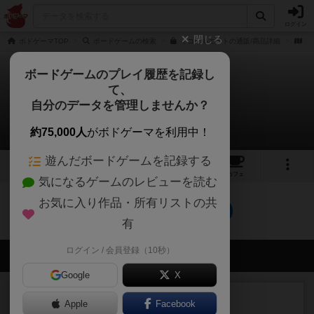
ログイン
閉じる
ボドゲーマTOP
ボードゲームの検索
イコールエイトの通販/商品詳細
作
ボードゲームのプレイ履歴を記録し
て、
イコールエイト
自分のデータを管理しませんか？
0件のルール/インスト
約75,000人
がボドゲーマを利用中！
遊んだボードゲームを記録する
3
1
トップ
画像
動画
レビュー
カフェ
気になるゲームのレビューを読む
お気に入り作品・所有リストの共
イコールエイトのトップに戻る
有
ログイン / 会員登録（10秒）
会員の新しい投稿
Google
X
レビュー
画像付き
充実
Apple
Facebook
ワンラウンド