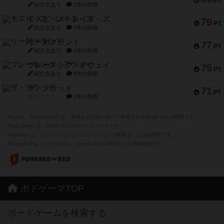
PT
紹介文あり
1件の投稿
モズビ－ズ・レイダ－ズ
79
PT
紹介文あり
1件の投稿
リー対グラント
77
PT
紹介文あり
1件の投稿
ブレーキング・アウェイ
75
PT
紹介文あり
4件の投稿
ザ・フラッド
71
PT
紹介文なし
1件の投稿
※Apple、Apple のロゴ は、米国および他の国々で登録されたApple Inc.の商標です。
※App Store は、Apple Inc.のサービスマークです。
※Android は、グーグル インコーポレイテッドの商標または登録商標です。
※Google Play とそのロゴは、Google Inc.の商標または登録商標です。
ボドゲーマTOP
ボードゲームを検索する