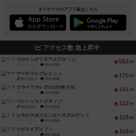
ボドゲーマのアプリ版はこちら
アクセス数 急上昇中
リワイルド：サウスアメリカ
552
PT
紹介文なし
2件の投稿
マーケットフレッシュ
170
PT
紹介文あり
1件の投稿
ファイアー・ブルズ / 火牛陣
141
PT
紹介文なし
1件の投稿
ワン・トゥ・ファイブ
122
PT
紹介文あり
1件の投稿
トランスオリエント・エクスプレス
119
PT
紹介文なし
1件の投稿
フラットアイアン
118
PT
紹介文なし
2件の投稿