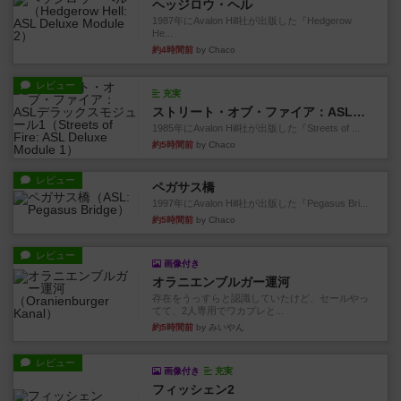
ヘッジロウ・ヘル
1987年にAvalon Hill社が出版した『Hedgerow
He...
約4時間前
by Chaco
レビュー
充実
ストリート・オブ・ファイア：ASLデラックスモジュール1
1985年にAvalon Hill社が出版した『Streets of ...
約5時間前
by Chaco
レビュー
ペガサス橋
1997年にAvalon Hill社が出版した『Pegasus Bri...
約5時間前
by Chaco
レビュー
画像付き
オラニエンブルガー運河
存在をうっすらと認識していたけど、セールやっ
てて、2人専用でワカプレと...
約5時間前
by みいやん
レビュー
画像付き
充実
フィッシェン2