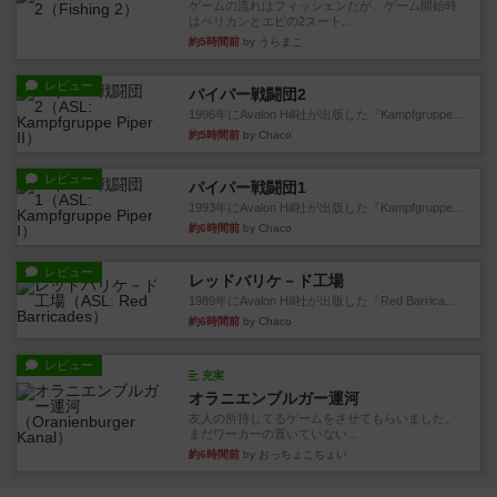
ゲームの流れはフィッシェンだが、ゲーム開始時
はペリカンとエビの2スート...
約5時間前
by うらまこ
レビュー
パイパー戦闘団2
1996年にAvalon Hill社が出版した『Kampfgruppe...
約5時間前
by Chaco
レビュー
パイパー戦闘団1
1993年にAvalon Hill社が出版した『Kampfgruppe...
約6時間前
by Chaco
レビュー
レッドバリケ－ド工場
1989年にAvalon Hill社が出版した『Red Barrica...
約6時間前
by Chaco
レビュー
充実
オラニエンブルガー運河
友人の所持してるゲームをさせてもらいました。
まだワーカーの置いていない...
約6時間前
by おっちょこちょい