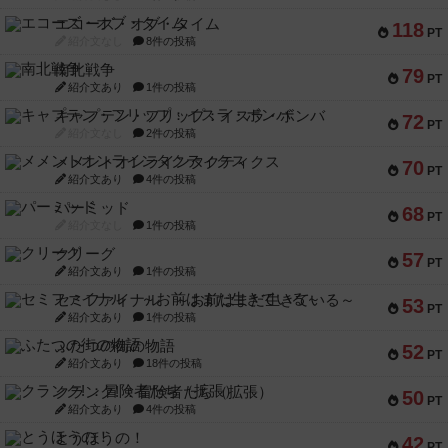
エコーズ・オブ・タイム
118
PT
紹介文なし
8件の投稿
南北戦争
79
PT
紹介文あり
1件の投稿
キャプテン・フリップ：イスラ・ボンバ
72
PT
紹介文なし
2件の投稿
メメントオンラインタクティクス
70
PT
紹介文あり
4件の投稿
パーミッド
68
PT
紹介文なし
1件の投稿
クリーグ
57
PT
紹介文あり
1件の投稿
セミファイナル ～お前はまだ生きている～
53
PT
紹介文あり
1件の投稿
ふたつの街の物語
52
PT
紹介文あり
18件の投稿
クランク! ：冒険者たち（拡張）
50
PT
紹介文あり
4件の投稿
とうほうの！
42
PT