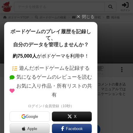
ログイン
閉じる
ボドゲーマTOP
ボードゲームの検索
ビッグコイン作戦
掲示板
ボードゲームのプレイ履歴を記録し
て、
ビッグコイン作戦
自分のデータを管理しませんか？
0件の掲示板
約75,000人
がボドゲーマを利用中！
遊んだボードゲームを記録する
2
1
トップ
画像
動画
レビュー
カフェ
気になるゲームのレビューを読む
ログインするとビッグコイン作戦に関する掲示板の作成やコメントの書き込
お気に入り作品・所有リストの共
みが出来るようになります。ルールの疑問やエラッタ情報、マニュアルでは
判断し辛い曖昧な表記等について会員同士で自由にコミュニケーションをと
有
ることが出来ます。
ログイン / 会員登録（10秒）
ログイン/無料会員登録
Google
X
Apple
Facebook
ビッグコイン作戦のトップに戻る