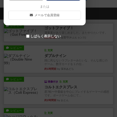
または
会員の新しい投稿
メールで会員登録
レビュー
ゴットファイブ！
運要素があり楽しめました。またやりたいです。
しばらく表示しない
約1時間前
by 金賢守(キムヒョンス)
レビュー
充実
ダブルナイン
雑に死なないラブレターみたいな、そんな感じの
ゲーム。数字カードを１の位...
約1時間前
by 深水あどら
レビュー
画像付き
充実
コルトエクスプレス
星7軽〜中量級を中心にプレイするゲーマーの感想
です。ボードゲーム会にて...
約2時間前
by おとん
レビュー
充実