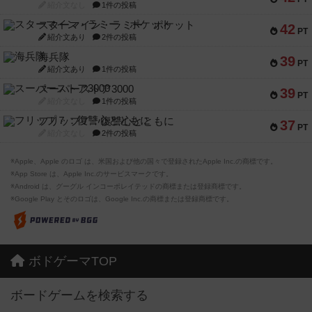
紹介文なし
1件の投稿
スターマイン・ラミー ポケット
42
PT
紹介文あり
2件の投稿
海兵隊
39
PT
紹介文あり
1件の投稿
スーパーストア3000
39
PT
紹介文なし
1件の投稿
フリップ７：復讐心とともに
37
PT
紹介文なし
2件の投稿
※Apple、Apple のロゴ は、米国および他の国々で登録されたApple Inc.の商標です。
※App Store は、Apple Inc.のサービスマークです。
※Android は、グーグル インコーポレイテッドの商標または登録商標です。
※Google Play とそのロゴは、Google Inc.の商標または登録商標です。
ボドゲーマTOP
ボードゲームを検索する