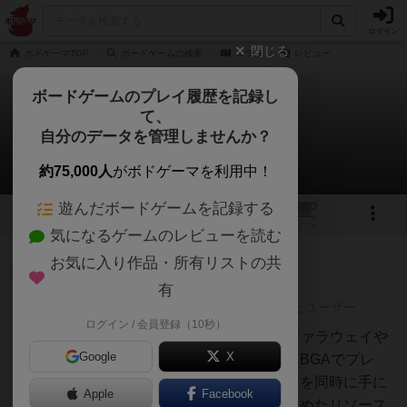
ログイン
閉じる
ボドゲーマTOP
ボードゲームの検索
エラワ
レビュー
ボードゲームのプレイ履歴を記録し
て、
エラワ
自分のデータを管理しませんか？
1件のレビュー
約75,000人
がボドゲーマを利用中！
遊んだボードゲームを記録する
1
1
トップ
画像
動画
レビュー
カフェ
気になるゲームのレビューを読む
お気に入り作品・所有リストの共
神
149名
0名
0
充実
有
レーティングが非公開に設定されたユーザー
ログイン / 会員登録（10秒）
白州
5/10（BGAの評価）最近話題のファラウェイや
Google
X
ピクシーズによるカードゲーム。BGAでプレ
イ。手番では、カードとリソースを同時に手に
Apple
Facebook
入れるシステムになっていて、集めたリソース