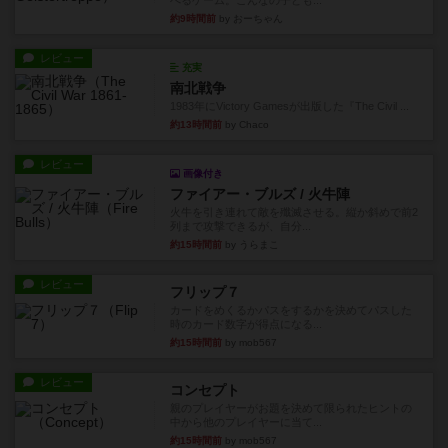
べるゲーム。こんなの子ども...
約9時間前
by おーちゃん
レビュー
充実
南北戦争
1983年にVictory Gamesが出版した『The Civil ...
約13時間前
by Chaco
レビュー
画像付き
ファイアー・ブルズ / 火牛陣
火牛を引き連れて敵を殲滅させる。縦か斜めで前2
列まで攻撃できるが、自分...
約15時間前
by うらまこ
レビュー
フリップ７
カードをめくるかパスをするかを決めてパスした
時のカード数字が得点になる...
約15時間前
by mob567
レビュー
コンセプト
親のプレイヤーがお題を決めて限られたヒントの
中から他のプレイヤーに当て...
約15時間前
by mob567