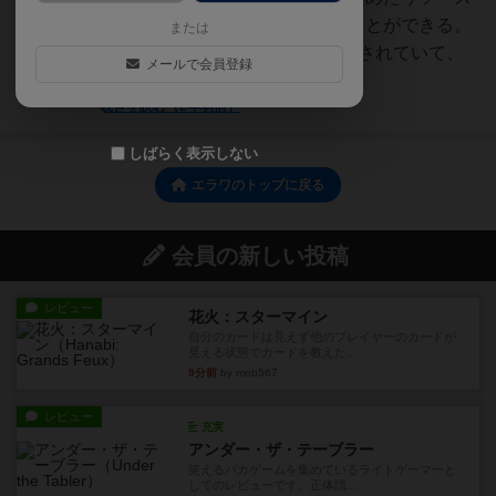
を使って、カードをプレイすることができる。
または
カードとトークンは6枚ずつ公開されていて、
メールで会員登録
カードの右下に数...
続きを読む（2年弱前）
しばらく表示しない
エラワのトップに戻る
会員の新しい投稿
レビュー
花火：スターマイン
自分のカードは見えず他のプレイヤーのカードが
見える状態でカードを教えた...
9分前
by mob567
レビュー
充実
アンダー・ザ・テーブラー
笑えるバカゲームを集めているライトゲーマーと
してのレビューです。正体隠...