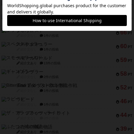
リスボン・トラム 28
73
PT
紹介文あり
9件の投稿
アマナイト
73
PT
紹介文なし
1件の投稿
ブラヴェスト
66
PT
紹介文なし
1件の投稿
スペクタキュラー
60
PT
紹介文なし
1件の投稿
スモールワールド
59
PT
紹介文あり
13件の投稿
ギャンブラー
58
PT
紹介文なし
2件の投稿
Bitter End ブタペスト救出作戦
52
PT
紹介文なし
1件の投稿
ラピード
46
PT
紹介文なし
1件の投稿
ザ・フラッフィー・ライト
44
PT
紹介文なし
0件の投稿
ふたつの城の物語
39
PT
紹介文あり
6件の投稿