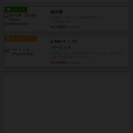
レビュー
海兵隊
1988年にVictory Gamesが出版した
『Leathernec...
約16時間前
by Chaco
ルール/インスト
画像付き
充実
パーミッド
おばあちゃんは猫が大好きです!しかし、あまりに
も多くの猫を飼っているた...
約16時間前
by jurong