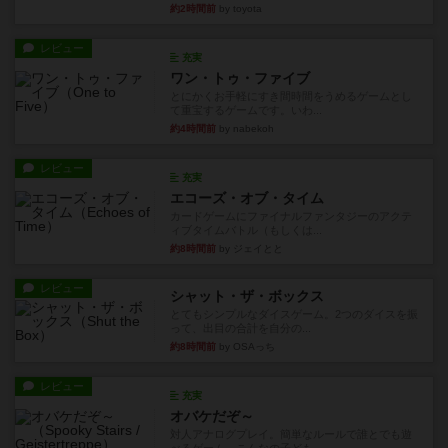
約2時間前
by toyota
レビュー
充実
ワン・トゥ・ファイブ
とにかくお手軽にすき間時間をうめるゲームとし
て重宝するゲームです。いわ...
約4時間前
by nabekoh
レビュー
充実
エコーズ・オブ・タイム
カードゲームにファイナルファンタジーのアクテ
ィブタイムバトル（もしくは...
約8時間前
by ジェイとと
レビュー
シャット・ザ・ボックス
とてもシンプルなダイスゲーム。2つのダイスを振
って、出目の合計を自分の...
約8時間前
by OSAっち
レビュー
充実
オバケだぞ～
対人アナログプレイ。簡単なルールで誰とでも遊