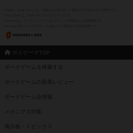
※Apple、Apple のロゴ は、米国および他の国々で登録されたApple Inc.の商標です。
※App Store は、Apple Inc.のサービスマークです。
※Android は、グーグル インコーポレイテッドの商標または登録商標です。
※Google Play とそのロゴは、Google Inc.の商標または登録商標です。
ボドゲーマTOP
ボードゲームを検索する
ボードゲームの新着レビュー
ボードゲーム会情報
メカニクス特集
掲示板・トピックス