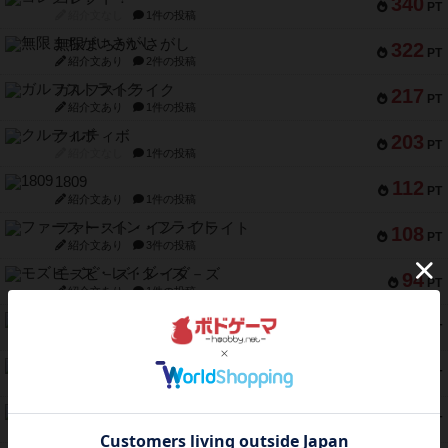
340
PT
紹介文なし
1件の投稿
無限まちがいさがし
322
PT
紹介文あり
2件の投稿
ガルフストライク
217
PT
紹介文あり
1件の投稿
クルティボ
203
PT
紹介文なし
1件の投稿
1809
112
PT
紹介文あり
1件の投稿
ファースト・イン・フライト
108
PT
紹介文あり
3件の投稿
モズビ－ズ・レイダ－ズ
94
PT
紹介文あり
1件の投稿
テンプテーション
79
PT
紹介文なし
2件の投稿
インドネシア
78
PT
紹介文あり
2件の投稿
宵と暁の呪文書
75
PT
紹介文あり
8件の投稿