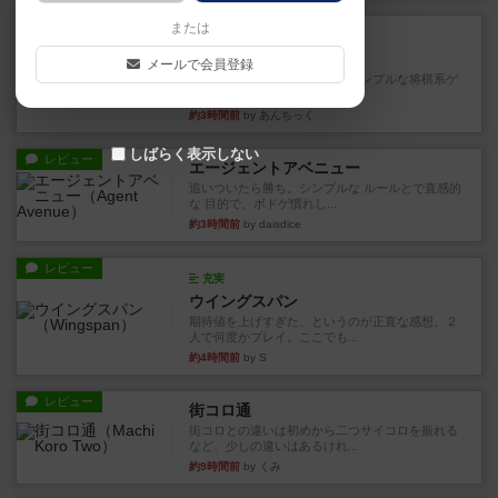
ルール/インスト
または
画像付き
ざりかに将棋
メールで会員登録
３種類の駒だけが登場する超シンプルな将棋系ゲ
ーム入門作品です♪(＾＾)...
約3時間前
by あんちっく
しばらく表示しない
レビュー
エージェントアベニュー
追いついたら勝ち。シンプルな ルールとで直感的
な 目的で、ボドゲ慣れし...
約3時間前
by daisdice
レビュー
充実
ウイングスパン
期待値を上げすぎた、というのが正直な感想。２
人で何度かプレイ。ここでも...
約4時間前
by S
レビュー
街コロ通
街コロとの違いは初めから二つサイコロを振れる
など、少しの違いはあるけれ...
約9時間前
by くみ