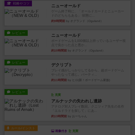
戦略やコツ
ニューオールド
ゲーム終了時に、「オールドカードとニューカー
ドのどちらもある」 状態に...
約9時間前
by オグランド（Oguland）
レビュー
ニューオールド
ボードゲームを1,000個以上持っているユーザー視
点で良かった点と悪か...
約10時間前
by オグランド（Oguland）
レビュー
デクリプト
プレイ感がしっかりしてるから、超ボードゲーム
やったなって感じ。パーティ...
約11時間前
by ヒロ(新！ボードゲーム家族)
レビュー
充実
アルナックの失われし遺跡
アナログ対人プレイ数回。クニツィア先生の名作
「エルドラドを探して」にあ...
約13時間前
by おーちゃん
ルール/インスト
画像付き
充実