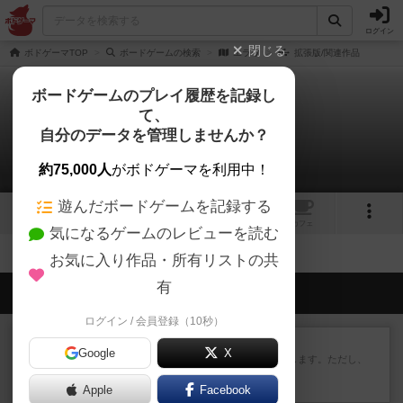
ログイン
閉じる
ボドゲーマTOP
ボードゲームの検索
エラワ
拡張版/関連作品
ボードゲームのプレイ履歴を記録し
て、
エラワ
自分のデータを管理しませんか？
拡張/関連作品 0件
約75,000人
がボドゲーマを利用中！
遊んだボードゲームを記録する
1
1
トップ
画像
動画
レビュー
カフェ
気になるゲームのレビューを読む
お気に入り作品・所有リストの共
有
会員の新しい投稿
ログイン / 会員登録（10秒）
レビュー
ふたつの街の物語
Google
X
タイルを4×4で並べて街づくりします。ただし、
街は各プレイヤーの間にあ...
Apple
約2時間前
by ジェイとと
Facebook