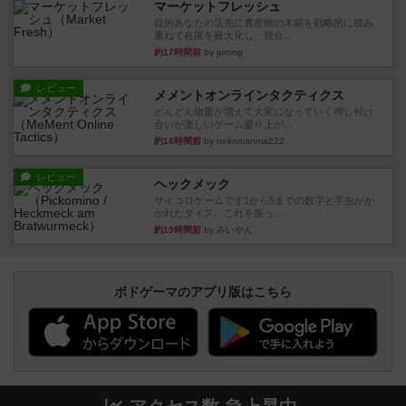
マーケットフレッシュ
目的あなたの店先に農産物の木箱を戦略的に積み
重ねて在庫を最大化し、競合...
約17時間前
by jurong
レビュー
メメントオンラインタクティクス
どんどん物量が増えて大変になっていく押し付け
合いが楽しいゲーム盛り上が...
約18時間前
by nekomanma222
レビュー
ヘックメック
サイコロゲームです1から5までの数字と芋虫がか
かれたダイス。これを振っ...
約19時間前
by みいやん
ボドゲーマのアプリ版はこちら