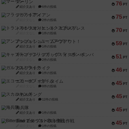
マーリン
76
PT
紹介文あり
6件の投稿
フラットアイアン
75
PT
紹介文なし
2件の投稿
トランスオリエント・エクスプレス
70
PT
紹介文なし
1件の投稿
アンブッシュ！：ムーブアウト！
59
PT
紹介文あり
1件の投稿
キャプテン・フリップ：イスラ・ボンバ
51
PT
紹介文なし
2件の投稿
ガルフストライク
46
PT
紹介文あり
1件の投稿
エコーズ・オブ・タイム
45
PT
紹介文なし
8件の投稿
スカルキング
45
PT
紹介文あり
12件の投稿
海兵隊
45
PT
紹介文あり
1件の投稿
Bitter End ブタペスト救出作戦
45
PT
紹介文なし
1件の投稿