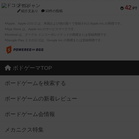
ドコジャン
42
PT
紹介文あり
10件の投稿
※Apple、Apple のロゴ は、米国および他の国々で登録されたApple Inc.の商標です。
※App Store は、Apple Inc.のサービスマークです。
※Android は、グーグル インコーポレイテッドの商標または登録商標です。
※Google Play とそのロゴは、Google Inc.の商標または登録商標です。
ボドゲーマTOP
ボードゲームを検索する
ボードゲームの新着レビュー
ボードゲーム会情報
メカニクス特集