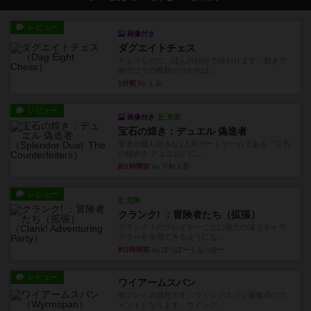
レビュー
画像付き
ダグエイトチェス
チェスなのに、ほんの10分で終わります。動きで
敵のコマの種類が分かれば...
1分前
by くみ
レビュー
画像付き
充実
宝石の煌き：デュエル 偽造者
筆者が最も好きな2人用ボードゲームである『宝石
の煌めき デュエル』に、...
約1時間前
by 手動人形
レビュー
充実
クランク! ：冒険者たち（拡張）
クランク！のプレイヤーごとに能力の違うキャラ
クターを使用できるようにな...
約2時間前
by ぽっぽーくるっぽー
レビュー
ワイアームスパン
初プレイの感想です。ウイングスパン履修済のコ
メントとなります。ウイング...