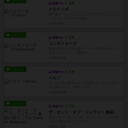
レビュー
画像付き
充実
クルティボ
毎手番2アクションしていくワーカープレイスメン
トゲーム。ワーカーを農場...
3日前
の投稿
レビュー
画像付き
充実
コンダクターズ
魔物と契約して力を借りてゴールを目指すカード
を使ったすごろく。魔物の力...
14日前
の投稿
レビュー
画像付き
充実
ベルソ
同じ色で同じ数字のカードは揃わないようにカー
ドを集めていき、頃合いを見...
15日前
の投稿
レビュー
画像付き
充実
ザ・セント・オブ・ジェラシー 嫉妬の香り
最高の香りを楽しむには、香りのバランスが大切
であり過剰な香りにしてはい...
15日前
の投稿