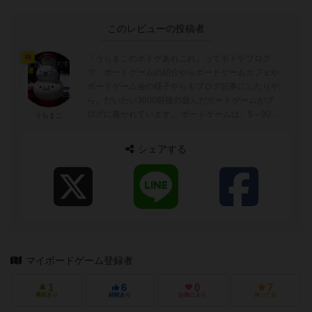
このレビューの投稿者
『うらまこのボドゲあれこれ』ってボドゲブログ
神
で、ボードゲームの紹介やらボードゲームカフェや
ボードゲーム会の様子やらもブログ記事にしたりや
ら。だいたい3000前後の遊んだボードゲームがブ
ログに書かれています。 ボードゲームは、5～90分
うらまこ
ぐらいが好みでトリックテイキングゲーム...
シェアする
マイボードゲーム登録者
1
6
0
7
興味あり
経験あり
お気に入り
持ってる