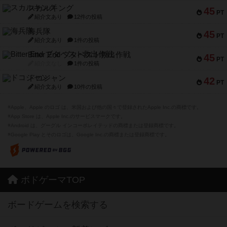
スカルキング
45
PT
紹介文あり
12件の投稿
海兵隊
45
PT
紹介文あり
1件の投稿
Bitter End ブタペスト救出作戦
45
PT
紹介文なし
1件の投稿
ドコジャン
42
PT
紹介文あり
10件の投稿
※Apple、Apple のロゴ は、米国および他の国々で登録されたApple Inc.の商標です。
※App Store は、Apple Inc.のサービスマークです。
※Android は、グーグル インコーポレイテッドの商標または登録商標です。
※Google Play とそのロゴは、Google Inc.の商標または登録商標です。
ボドゲーマTOP
ボードゲームを検索する