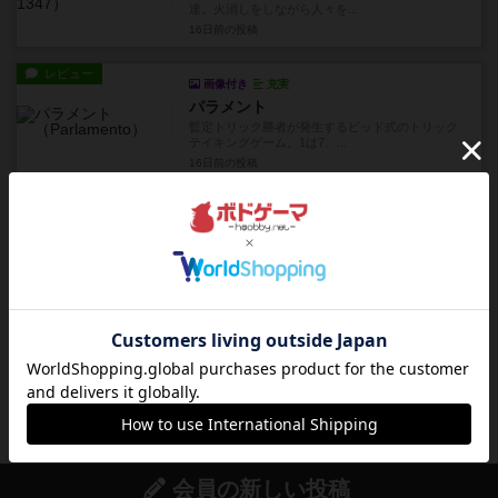
達。火消しをしながら人々を...
16日前
の投稿
レビュー
画像付き
充実
パラメント
暫定トリック勝者が発生するビッド式のトリック
テイキングゲーム。1は7、...
16日前
の投稿
レビュー
画像付き
充実
サイレントガーディアンズ
協力型のトリックテイキングゲームで、すべての
トリックで指定された条件に...
17日前
の投稿
レビュー
画像付き
キーラルゴ
10日間で1番お金を稼いだプレイヤーが勝ちだ
が、お金を稼ぐのは簡単なこ...
19日前
の投稿
会員の新しい投稿