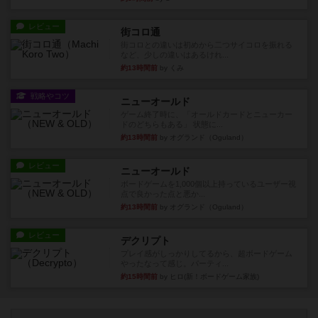
レビュー
街コロ通
街コロとの違いは初めから二つサイコロを振れる
など、少しの違いはあるけれ...
約13時間前
by くみ
戦略やコツ
ニューオールド
ゲーム終了時に、「オールドカードとニューカー
ドのどちらもある」 状態に...
約13時間前
by オグランド（Oguland）
レビュー
ニューオールド
ボードゲームを1,000個以上持っているユーザー視
点で良かった点と悪か...
約13時間前
by オグランド（Oguland）
レビュー
デクリプト
プレイ感がしっかりしてるから、超ボードゲーム
やったなって感じ。パーティ...
約15時間前
by ヒロ(新！ボードゲーム家族)