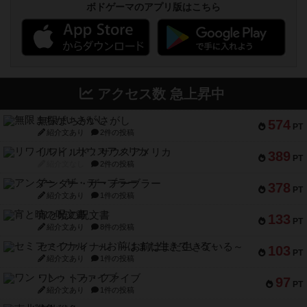
ボドゲーマのアプリ版はこちら
アクセス数 急上昇中
無限まちがいさがし
574
PT
紹介文あり
2件の投稿
リワイルド：サウスアメリカ
389
PT
紹介文なし
2件の投稿
アンダー・ザ・テーブラー
378
PT
紹介文あり
1件の投稿
宵と暁の呪文書
133
PT
紹介文あり
8件の投稿
セミファイナル ～お前はまだ生きている～
103
PT
紹介文あり
1件の投稿
ワン・トゥ・ファイブ
97
PT
紹介文あり
1件の投稿