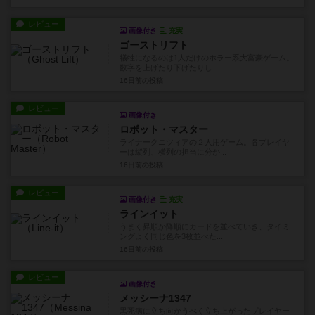
レビュー
画像付き
充実
ゴーストリフト
犠牲になるのは1人だけのホラー系大富豪ゲーム。
数字を上げたり下げたりし...
16日前
の投稿
レビュー
画像付き
ロボット・マスター
ライナークニツィアの２人用ゲーム。各プレイヤ
ーは縦列、横列の担当に分か...
16日前
の投稿
レビュー
画像付き
充実
ラインイット
うまく昇順か降順にカードを並べていき、タイミ
ングよく同じ色を3枚並べた...
16日前
の投稿
レビュー
画像付き
メッシーナ1347
黒死病に立ち向かうべく立ち上がったプレイヤー