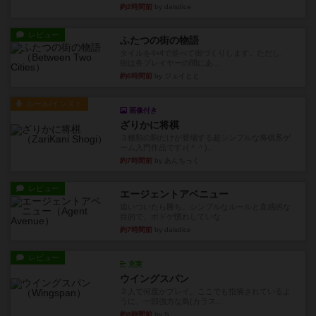
約2時間前
by daisdice
レビュー
ふたつの街の物語
タイルを4×4で並べて街づくりします。ただし、
街は各プレイヤーの間にあ...
約6時間前
by ジェイとと
ルール/インスト
画像付き
ざりかに将棋
３種類の駒だけが登場する超シンプルな将棋系ゲ
ーム入門作品です♪(＾＾)...
約7時間前
by あんちっく
レビュー
エージェントアベニュー
追いついたら勝ち。シンプルなルールと直感的な
目的で、ボドゲ慣れしていな...
約7時間前
by daisdice
レビュー
充実
ウイングスパン
２人で何度かプレイ。ここでも指摘されているよ
うに、一部強力な鳥(カラス...
約8時間前
by S