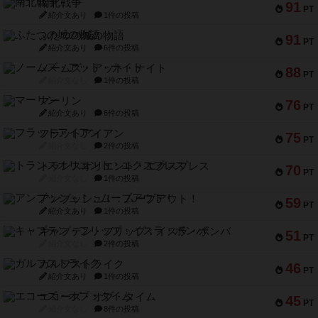
南北戦争
91
PT
紹介文あり
1件の投稿
ふたつの城の物語
91
PT
紹介文あり
6件の投稿
ノームズ・アット・ナイト
88
PT
紹介文なし
1件の投稿
マーリン
76
PT
紹介文あり
6件の投稿
フラットアイアン
75
PT
紹介文なし
2件の投稿
トランスオリエント・エクスプレス
70
PT
紹介文なし
1件の投稿
アンブッシュ！：ムーブアウト！
59
PT
紹介文あり
1件の投稿
キャプテン・フリップ：イスラ・ボンバ
51
PT
紹介文なし
2件の投稿
ガルフストライク
46
PT
紹介文あり
1件の投稿
エコーズ・オブ・タイム
45
PT
紹介文なし
8件の投稿