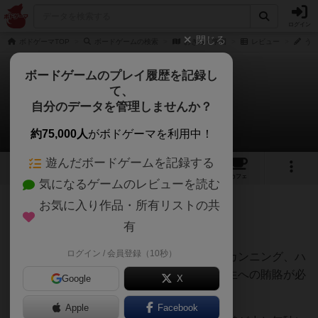
ログイン
閉じる
ボドゲーマTOP
ボードゲームの検索
おきらく学園
レビュー
うら
ボードゲームのプレイ履歴を記録し
て、
おきらく学園
自分のデータを管理しませんか？
うらまこさんのレビュー
約75,000人
がボドゲーマを利用中！
遊んだボードゲームを記録する
1
1
2
トップ
画像
動画
レビュー
カフェ
気になるゲームのレビューを読む
お気に入り作品・所有リストの共
111名
0名
0
11ヶ月前
有
ログイン / 会員登録（10秒）
期末テストを乗り切るには、適度な勉強とカンニング、ハ
ッキングや直接の答案用紙の事前確認、先生への賄賂が必
Google
X
要です。
Apple
Facebook