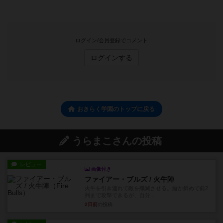
ログイン/会員登録でコメント
ログインする
おきらく学園のトップに戻る
うらまこさんの投稿
レビュー
画像付き
ファイアー・ブルズ / 火牛陣
火牛を引き連れて敵を殲滅させる。縦か斜めで前2
列まで攻撃できるが、自分...
2日前
の投稿