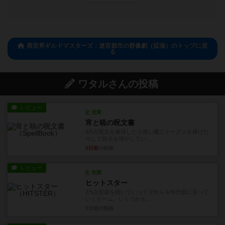
異世界ギルドマスターズ：迷宮都市の群像劇（拡張）のトップに戻
る
ワタルさんの投稿
レビュー
充実
宵と暁の呪文書
4/5点呪文を修得したり使い魔にトークンを捧げた
りして得点を増やしてい...
2日前
の投稿
レビュー
充実
ヒットスター
2/5点音楽を聴いていってそれらを年代順に並べて
いくゲーム。いくつかル...
5日前
の投稿