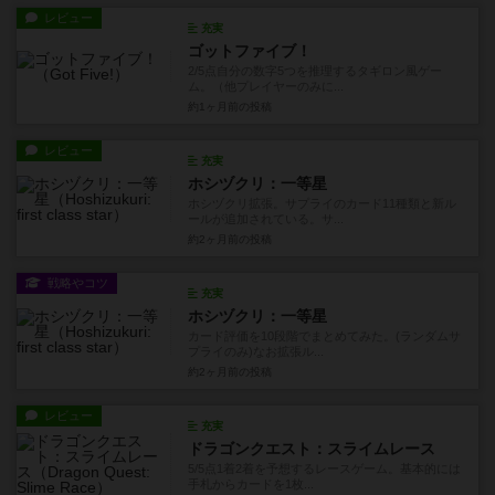
レビュー
充実
ゴットファイブ！
2/5点自分の数字5つを推理するタギロン風ゲー
ム。（他プレイヤーのみに...
約1ヶ月前
の投稿
レビュー
充実
ホシヅクリ：一等星
ホシヅクリ拡張。サプライのカード11種類と新ル
ールが追加されている。サ...
約2ヶ月前
の投稿
戦略やコツ
充実
ホシヅクリ：一等星
カード評価を10段階でまとめてみた。(ランダムサ
プライのみ)なお拡張ル...
約2ヶ月前
の投稿
レビュー
充実
ドラゴンクエスト：スライムレース
5/5点1着2着を予想するレースゲーム。基本的には
手札からカードを1枚...