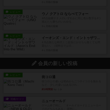
2ヶ月前
の投稿
レビュー
ウノ クアトロ ならべてフォー
4/5点縦横ナナメのいずれかに同じ色か数字を4つ
揃えたら勝ちのいわゆる...
3ヶ月前
の投稿
レビュー
イーオンズ・エンド：イントゥザワイルド
4 /5点新たな時代ミニ拡張だがそちら無くても問
題ない。（現時点では日...
4ヶ月前
の投稿
会員の新しい投稿
レビュー
街コロ通
街コロとの違いは初めから二つサイコロを振れる
など、少しの違いはあるけれ...
約3時間前
by くみ
戦略やコツ
ニューオールド
ゲーム終了時に、「オールドカードとニューカー
ドのどちらもある」 状態に...