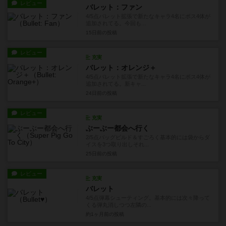
レビュー
バレット：ファン
4/5点バレット拡張で新たなキャラ4名にボス4体が
追加されてる。今回も...
15日前
の投稿
レビュー
充実
バレット：オレンジ＋
4/5点バレット拡張で新たなキャラ4名にボス4体が
追加されてる。新キャ...
24日前
の投稿
レビュー
充実
ぶーぶー都会へ行く
2/5点バッグビルド＆すごろく基本的には袋からダ
イスを3つ取り出しそれ...
25日前
の投稿
レビュー
充実
バレット
4/5点弾幕シューティング。基本的には次々降って
くる弾丸消しつつ左隣の...
約1ヶ月前
の投稿