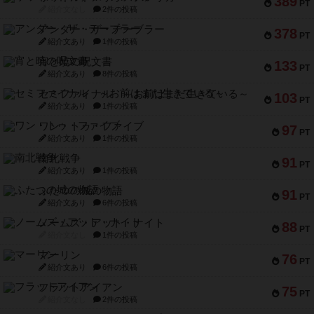
389
PT
紹介文なし
2件の投稿
アンダー・ザ・テーブラー
378
PT
紹介文あり
1件の投稿
宵と暁の呪文書
133
PT
紹介文あり
8件の投稿
セミファイナル ～お前はまだ生きている～
103
PT
紹介文あり
1件の投稿
ワン・トゥ・ファイブ
97
PT
紹介文あり
1件の投稿
南北戦争
91
PT
紹介文あり
1件の投稿
ふたつの城の物語
91
PT
紹介文あり
6件の投稿
ノームズ・アット・ナイト
88
PT
紹介文なし
1件の投稿
マーリン
76
PT
紹介文あり
6件の投稿
フラットアイアン
75
PT
紹介文なし
2件の投稿