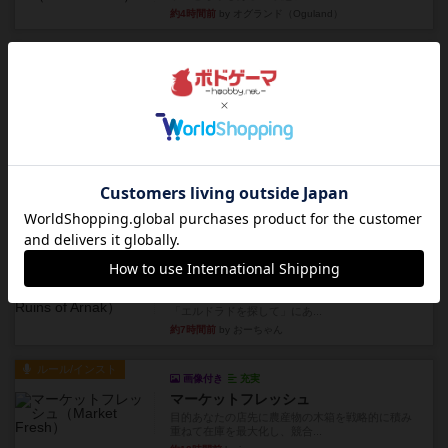
約4時間前
by オグランド（Oguland）
レビュー
ニューオールド
ボードゲームを1,000個以上持っているユーザー視
点で良かった点と悪か...
約4時間前
by オグランド（Oguland）
レビュー
デクリプト
プレイ感がしっかりしてるから、超ボードゲーム
やったなって感じ。パーティ...
約5時間前
by ヒロ(新！ボードゲーム家族)
レビュー
充実
アルナックの失われし遺跡
アナログ対人プレイ数回。クニツィア先生の名作
「エルドラドを探して」にあ...
約7時間前
by おーちゃん
ルール/インスト
画像付き
充実
マーケットフレッシュ
目的あなたの店先に農産物の木箱を戦略的に積み
重ねて在庫を最大化し、競合...