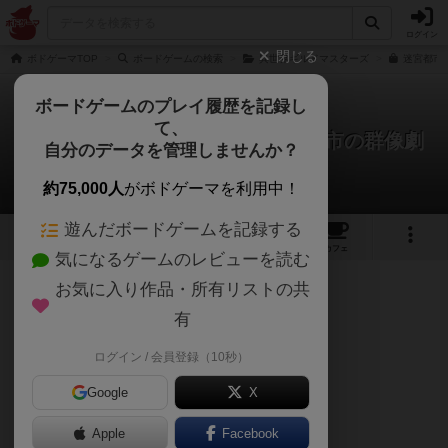
ログイン
閉じる
ボドゲーマTOP
ボードゲームの検索
異世界ギルドマスターズ
迷宮都市
ボードゲームのプレイ履歴を記録し
て、
異世界ギルドマスターズ：迷宮都市の群像劇
自分のデータを管理しませんか？
（拡張）
ワタルさんのレビュー
約75,000人
がボドゲーマを利用中！
遊んだボードゲームを記録する
2
3
10
トップ
画像
動画
レビュー
カフェ
気になるゲームのレビューを読む
お気に入り作品・所有リストの共
436名
3名
0
4年以上前
有
ログイン / 会員登録（10秒）
3/5点
Google
X
Apple
Facebook
異世界ギルドマスターズ