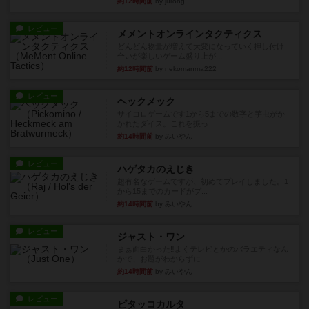
約12時間前
by jurong
レビュー
メメントオンラインタクティクス
どんどん物量が増えて大変になっていく押し付け
合いが楽しいゲーム盛り上が...
約12時間前
by nekomanma222
レビュー
ヘックメック
サイコロゲームです1から5までの数字と芋虫がか
かれたダイス。これを振っ...
約14時間前
by みいやん
レビュー
ハゲタカのえじき
超有名なゲームですが、初めてプレイしました。1
から15までのカードがプ...
約14時間前
by みいやん
レビュー
ジャスト・ワン
まぁ面白かった‼️よくテレビとかのバラエティなん
かで、お題がわからずに...
約14時間前
by みいやん
レビュー
ピタッコカルタ