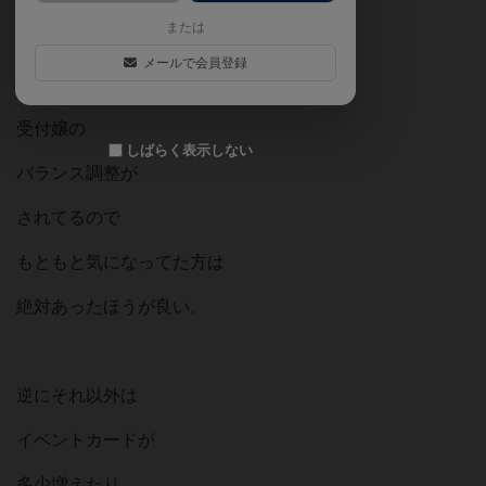
または
ミニ拡張。
メールで会員登録
受付嬢の
しばらく表示しない
バランス調整が
されてるので
もともと気になってた方は
絶対あったほうが良い。
逆にそれ以外は
イベントカードが
多少増えたり