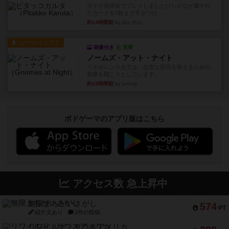
ボドゲ相席会でプレイしましたひらがなが書かれ
たカードを2枚まで手をつけ...
約14時間前
by みいやん
ルール/インスト
画像付き
充実
ノームズ・アット・ナイト
ベネボレンス女王は、忠実な臣民を称えるための
祝宴を開こうとしています。...
約15時間前
by jurong
ボドゲーマのアプリ版はこちら
アクセス数 急上昇中
無限まちがいさがし
574
PT
紹介文あり
2件の投稿
リワイルド：サウスアメリカ