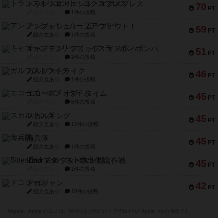
トランスオリエント・エクスプレス
70
PT
紹介文なし
1件の投稿
アンブッシュ！：ムーブアウト！
59
PT
紹介文あり
1件の投稿
キャプテン・フリップ：イスラ・ボンバ
51
PT
紹介文なし
2件の投稿
ガルフストライク
46
PT
紹介文あり
1件の投稿
エコーズ・オブ・タイム
45
PT
紹介文なし
8件の投稿
スカルキング
45
PT
紹介文あり
12件の投稿
海兵隊
45
PT
紹介文あり
1件の投稿
Bitter End ブタペスト救出作戦
45
PT
紹介文なし
1件の投稿
ドコジャン
42
PT
紹介文あり
10件の投稿
※Apple、Apple のロゴ は、米国および他の国々で登録されたApple Inc.の商標です。