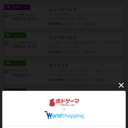
戦略やコツ
ニューオールド
ゲーム終了時に、「オールドカードとニューカー
ドのどちらもある」 状態に...
約9時間前
by オグランド（Oguland）
レビュー
ニューオールド
ボードゲームを1,000個以上持っているユーザー視
点で良かった点と悪か...
約9時間前
by オグランド（Oguland）
レビュー
デクリプト
プレイ感がしっかりしてるから、超ボードゲーム
やったなって感じ。パーティ...
約10時間前
by ヒロ(新！ボードゲーム家族)
レビュー
充実
アルナックの失われし遺跡
アナログ対人プレイ数回。クニツィア先生の名作
「エルドラドを探して」にあ...
約12時間前
by おーちゃん
ルール/インスト