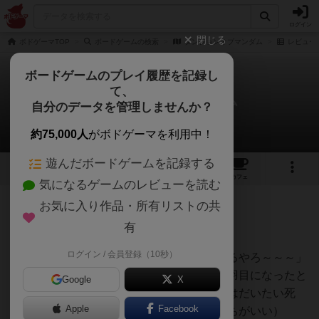
ログイン
閉じる
ボドゲーマTOP
ボードゲームの検索
ダンジョンオブマンダム
レビュー
ボードゲームのプレイ履歴を記録し
て、
ダンジョンオブマンダム
自分のデータを管理しませんか？
深水あどらさんのレビュー
約75,000人
がボドゲーマを利用中！
遊んだボードゲームを記録する
3
17
60
トップ
画像
動画
レビュー
カフェ
気になるゲームのレビューを読む
お気に入り作品・所有リストの共
132名
1名
0
2ヶ月前
有
ログイン / 会員登録（10秒）
楽しいチキンレース。「もうちょっと行けるやろ～～～」
と思ったらみんな一斉に降りて潜らされる羽目になったと
Google
X
きは冷や汗もの。そしてそんなタイミングはだいたい死
Apple
Facebook
ぬ。（でも運よく生き残れるととても気持ちがいい）