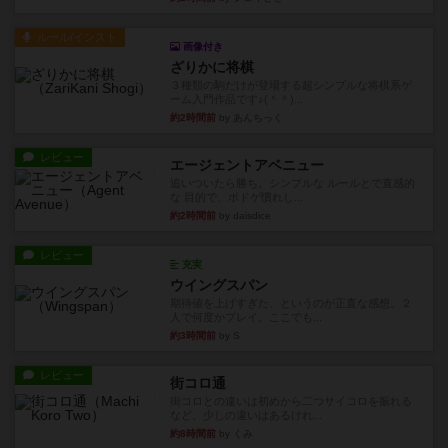
ルール/インスト
画像付き
ざりかに将棋
３種類の駒だけが登場する超シンプルな将棋系ゲ
ーム入門作品です♪(＾＾)...
約2時間前
by あんちっく
レビュー
エージェントアベニュー
追いついたら勝ち。シンプルな ルールとで直感的
な 目的で、ボドゲ慣れし...
約2時間前
by daisdice
レビュー
充実
ウイングスパン
期待値を上げすぎた、というのが正直な感想。２
人で何度かプレイ。ここでも...
約3時間前
by S
レビュー
街コロ通
街コロとの違いは初めから二つサイコロを振れる
など、少しの違いはあるけれ...
約8時間前
by くみ