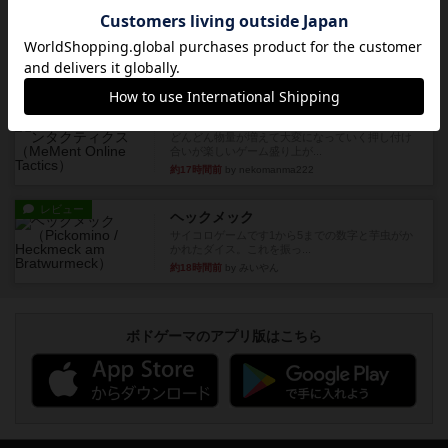
画像付き
充実
マーケットフレッシュ
目的あなたの店先に農産物の木箱を戦略的に積み
重ねて在庫を最大化し、競合...
約16時間前
by jurong
レビュー
メメントオンラインタクティクス
どんどん物量が増えて大変になっていく押し付け
合いが楽しいゲーム盛り上が...
約17時間前
by nekomanma222
レビュー
ヘックメック
サイコロゲームです1から5までの数字と芋虫がか
かれたダイス。これを振っ...
約18時間前
by みいやん
ボドゲーマのアプリ版はこちら