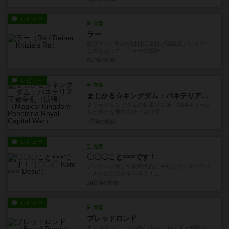
レビュー
充実
ラー
競りゲー。私の卓はほぼ全員が遊戯王プレイヤー
なのもあって、「ラーの翼神...
6日前
の投稿
レビュー
充実
まじかる☆キングダム：パネテリア王都争乱（拡張）
まじかるキングダムの拡張第２弾。初期キャラた
ちが新たな能力をひっさげ登...
7日前
の投稿
レビュー
充実
〇〇〇こと×××です！
プロポーズ系。制限時間内に手札のカードでアイ
ドルの自己紹介を作ろう！こ...
29日前
の投稿
レビュー
充実
ブレッドロンド
まじかるシリーズの民/ブレイドロンド未経験の