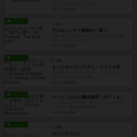
民。とても面白かった。思っ...
約1ヶ月前
の投稿
レビュー
充実
アルカジノ9 〜最期の一葉〜
21枚の山札（5人以上でプレイする場合は35枚の
山札）を各プレイヤーが...
約1ヶ月前
の投稿
レビュー
充実
まじかる☆キングダム：ライスル帝国侵攻（拡張）
正当防衛なら何をやってもいい、まじかるキング
ダムらしさにあふれる拡張。...
約1ヶ月前
の投稿
レビュー
パンとごはんの魔女裁判（ポテトもあるよ）
まじかるシリーズ外伝。タイトルにまじかるがな
いからか、魔法は使えない模...
約1ヶ月前
の投稿
レビュー
充実
ウイングスパン