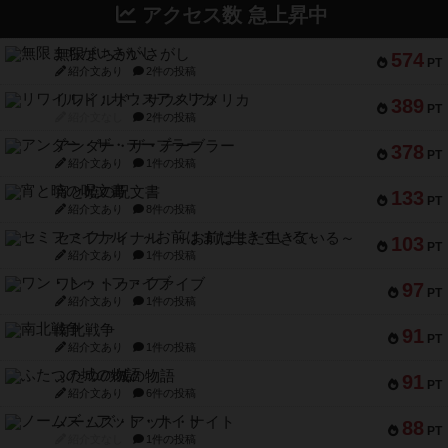
アクセス数 急上昇中
無限まちがいさがし
574
PT
紹介文あり
2件の投稿
リワイルド：サウスアメリカ
389
PT
紹介文なし
2件の投稿
アンダー・ザ・テーブラー
378
PT
紹介文あり
1件の投稿
宵と暁の呪文書
133
PT
紹介文あり
8件の投稿
セミファイナル ～お前はまだ生きている～
103
PT
紹介文あり
1件の投稿
ワン・トゥ・ファイブ
97
PT
紹介文あり
1件の投稿
南北戦争
91
PT
紹介文あり
1件の投稿
ふたつの城の物語
91
PT
紹介文あり
6件の投稿
ノームズ・アット・ナイト
88
PT
紹介文なし
1件の投稿