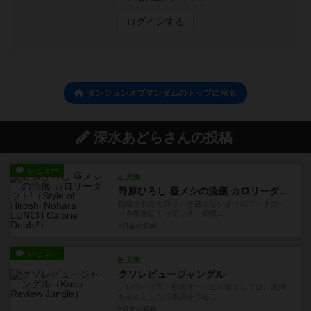
ログインする
ダンジョンオブマンダムのトップに戻る
深水あどらさんの投稿
レビュー
充実
野原ひろし 昼メシの流儀 カロリーダウト!
指定されたカロリーを越えないようにフードカー
ドを順番にとっていき、摂取...
6日前
の投稿
レビュー
充実
クソレビュージャングル
プロポーズ系。類似ゲームとの差としては、案外
ちゃんとした日本語を作るこ...
6日前
の投稿