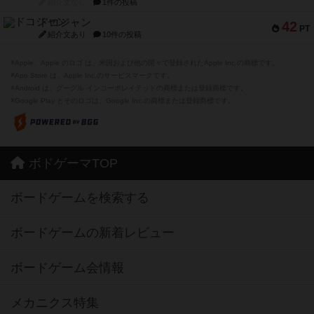
紹介文なし
1件の投稿
ドコジャン
42
PT
紹介文あり
10件の投稿
※Apple、Apple のロゴ は、米国および他の国々で登録されたApple Inc.の商標です。
※App Store は、Apple Inc.のサービスマークです。
※Android は、グーグル インコーポレイテッドの商標または登録商標です。
※Google Play とそのロゴは、Google Inc.の商標または登録商標です。
ボドゲーマTOP
ボードゲームを検索する
ボードゲームの新着レビュー
ボードゲーム会情報
メカニクス特集