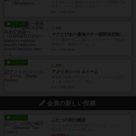
まずは何よりも巣箱のダイスタワーが圧倒的に目
を引く。ゲーム部分ももちろ...
約1ヶ月前
の投稿
レビュー
充実
マナとぴあ〜最強マナー講師決定戦:名刺交換編〜
マナー講師になって他プレイヤーのマナー違反を
指摘する、素敵なゲーム。ど...
約1ヶ月前
の投稿
レビュー
充実
アメリカンバトルドーム
基本的に戦略も何もなく、ひたすらレバーを引き
まくるだけのゲーム。音はう...
約1ヶ月前
の投稿
会員の新しい投稿
レビュー
ふたつの街の物語
タイルを4×4で並べて街づくりします。ただし、
街は各プレイヤーの間にあ...
約2時間前
by ジェイとと