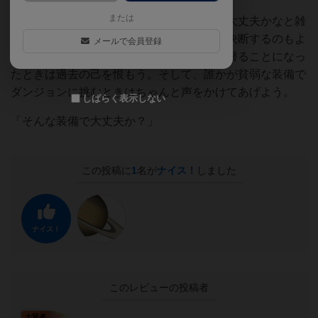
または
特攻武器あるしこのモンスター仕込んでも大丈夫かなと雑
に仕込んだら早々に剥がされて内心撤退を決断するのもよ
メールで会員登録
くある話。そういう状況で撤退しそびれて潜ることになっ
たときは過去の己を恨もう。そして、誰かが貧弱な装備で
ダンジョンに挑むときはちゃんと声をかけてあげよう。
しばらく表示しない
「そんな装備で大丈夫か？」
この投稿に
1
名が
ナイス！
しました
ナイス！
このレビューの投稿者
大賢者