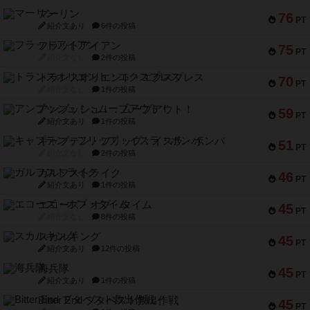
マーリン
76
PT
紹介文あり
6件の投稿
フラットアイアン
75
PT
紹介文なし
2件の投稿
トランスオリエント・エクスプレス
70
PT
紹介文なし
1件の投稿
アンブッシュ！：ムーブアウト！
59
PT
紹介文あり
1件の投稿
キャプテン・フリップ：イスラ・ボンバ
51
PT
紹介文なし
2件の投稿
ガルフストライク
46
PT
紹介文あり
1件の投稿
エコーズ・オブ・タイム
45
PT
紹介文なし
8件の投稿
スカルキング
45
PT
紹介文あり
12件の投稿
海兵隊
45
PT
紹介文あり
1件の投稿
Bitter End ブタペスト救出作戦
45
PT